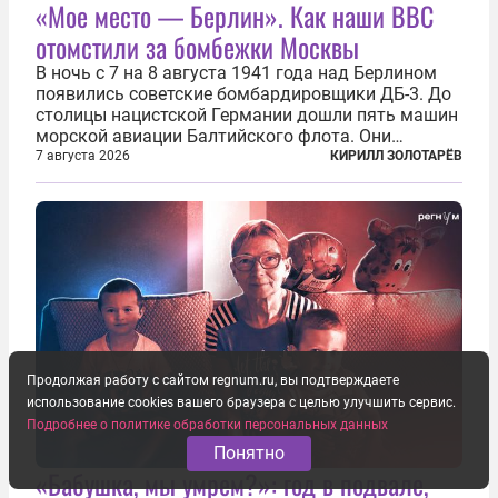
«Мое место — Берлин». Как наши ВВС
отомстили за бомбежки Москвы
В ночь с 7 на 8 августа 1941 года над Берлином
появились советские бомбардировщики ДБ-3. До
столицы нацистской Германии дошли пять машин
морской авиации Балтийского флота. Они
сбросили бомбы на город, который в тот момент
7 августа 2026
КИРИЛЛ ЗОЛОТАРЁВ
жил в полной уверенности, что война идет где-то
далеко на востоке, Красная...
Продолжая работу с сайтом regnum.ru, вы подтверждаете
использование cookies вашего браузера с целью улучшить сервис.
Подробнее о политике обработки персональных данных
Понятно
«Бабушка, мы умрем?»: год в подвале,