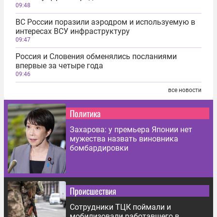
09:48
ВС России поразили аэродром и используемую в
интересах ВСУ инфраструктуру
09:47
Россия и Словения обменялись посланиями
впервые за четыре года
09:46
все новости
Политика
Захарова: у премьера Японии нет
мужества назвать виновника
бомбардировки
Происшествия
Сотрудники ТЦК поймали и
мобилизовали работавшего в