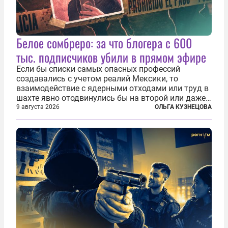
Белое сомбреро: за что блогера с 600
тыс. подписчиков убили в прямом эфире
Если бы списки самых опасных профессий
создавались с учетом реалий Мексики, то
взаимодействие с ядерными отходами или труд в
шахте явно отодвинулись бы на второй или даже
третий план. А вот блогерам, журналистам и
9 августа 2026
ОЛЬГА КУЗНЕЦОВА
музыкантам пришлось бы выйти вперед. В
Кульякане, столице штата Синалоа, прямо во...