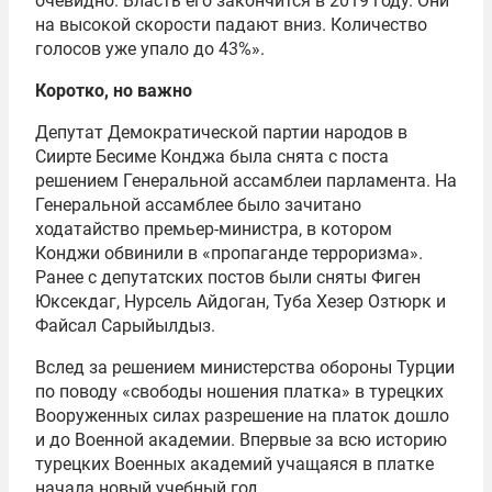
очевидно. Власть его закончится в 2019 году. Они
на высокой скорости падают вниз. Количество
голосов уже упало до 43%».
Коротко, но важно
Депутат Демократической партии народов в
Сиирте Бесиме Конджа была снята с поста
решением Генеральной ассамблеи парламента. На
Генеральной ассамблее было зачитано
ходатайство премьер-министра, в котором
Конджи обвинили в «пропаганде терроризма».
Ранее с депутатских постов были сняты Фиген
Юксекдаг, Нурсель Айдоган, Туба Хезер Озтюрк и
Файсал Сарыйылдыз.
Вслед за решением министерства обороны Турции
по поводу «свободы ношения платка» в турецких
Вооруженных силах разрешение на платок дошло
и до Военной академии. Впервые за всю историю
турецких Военных академий учащаяся в платке
начала новый учебный год.