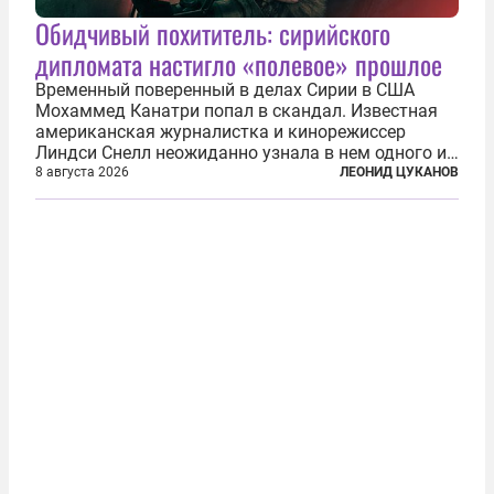
Обидчивый похититель: сирийского
дипломата настигло «полевое» прошлое
Временный поверенный в делах Сирии в США
Мохаммед Канатри попал в скандал. Известная
американская журналистка и кинорежиссер
Линдси Снелл неожиданно узнала в нем одного из
бандитов, похитивших ее в сирийском Алеппо в
8 августа 2026
ЛЕОНИД ЦУКАНОВ
2016 году. Журналистка убеждена, что Канатри, в
то время известный под подпольным...