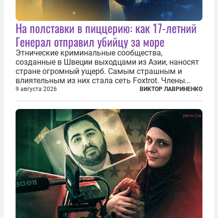
На полставки в пиццерию: как 17-летний
Генерал отправил убийцу за море
Этнические криминальные сообщества,
созданные в Швеции выходцами из Азии, наносят
стране огромный ущерб. Самым страшным и
влиятельным из них стала сеть Foxtrot. Члены
этой сети не только убивают и грабят шведов,
9 августа 2026
ВИКТОР ЛАВРИНЕНКО
подсаживают их на наркотики, но и совершают
нечто еще даже более страшное — массово...