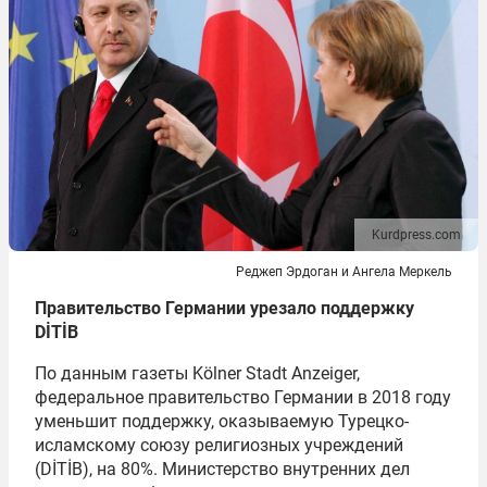
Kurdpress.com
Реджеп Эрдоган и Ангела Меркель
Правительство Германии урезало поддержку
D
İ
T
İ
B
По данным газеты Kölner Stadt Anzeiger,
федеральное правительство Германии в 2018 году
уменьшит поддержку, оказываемую Турецко-
исламскому союзу религиозных учреждений
(DİTİB), на 80%. Министерство внутренних дел