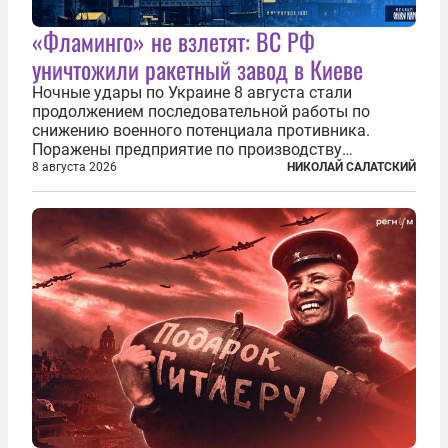
«Фламинго» не взлетят: ВС РФ
уничтожили ракетный завод в Киеве
Ночные удары по Украине 8 августа стали
продолжением последовательной работы по
снижению военного потенциала противника.
Поражены предприятие по производству
крылатых ракет, крупный склад топлива и два
8 августа 2026
НИКОЛАЙ САЛАТСКИЙ
сухогруза с военными грузами. Дополнительно
нанесены удары по объектам в ряде городов. В
Киеве...