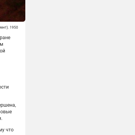
ент). 1950
тране
ом
мой
ости
ершена,
новые
.
му что