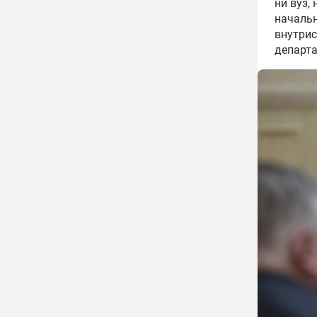
ни вуз,
начальн
внутрис
департа