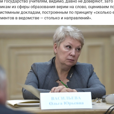
 ни государство учителям, видимо, давно не доверяют, зато
икам из сферы образования верим на слово, оцениваем по
истемным докладам, построенным по принципу «сколько 
ментов в ведомстве — столько и направлений».