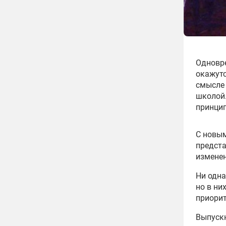
Одновре
окажутс
смысле 
школой.
принци
С новым
предст
изменен
Ни одна
но в ни
приорит
Выпускн