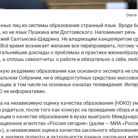
Ольга
чных лиц из системы образования странный язык. Вроде б
, но не язык Пушкина или Достоевского. Напоминает речь
ажей Салтыкова-Щедрина. Не владеющим канцеляритом ср
 Всё время возникает желание все перепроверить, потому ч
итальнейшие доклады о проблемах и практике жизнеобраз
, а сплошь самоотчеты: о работе и обязательно о себе, лю
кую академию образования как основного эксперта не с
альном Собрании, ни в общедоступных средствах массово
ции, в том числе на основных каналах телевидения. Интер
О не информативен.
 на независимую оценку качества образования (НОКО) ум
в родиться, после того как конкурс на проведение сбора и 
ции о качестве образования в вузах выиграло Междунар
ционное агентство «Россия сегодня» (далее — МИА «Росс
»), а независимая оценка качества школьного образовани
 к анализу полноты и актуальности данных школьных инте