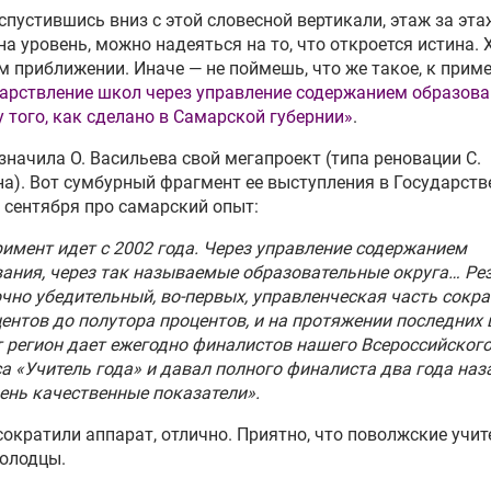
спустившись вниз с этой словесной вертикали, этаж за эта
на уровень, можно надеяться на то, что откроется истина. 
м приближении. Иначе — не поймешь, что же такое, к приме
арствление школ через управление содержанием образова
 того, как сделано в Самарской губернии»
.
значила О. Васильева свой мегапроект (типа реновации С.
а). Вот сумбурный фрагмент ее выступления в Государств
 сентября про самарский опыт:
имент идет с 2002 года. Через управление содержанием
ания, через так называемые образовательные округа… Ре
чно убедительный, во-первых, управленческая часть сокр
центов до полутора процентов, и на протяжении последних
т регион дает ежегодно финалистов нашего Всероссийског
а «Учитель года» и давал полного финалиста два года наз
ень качественные показатели».
 сократили аппарат, отлично. Приятно, что поволжские учит
олодцы.