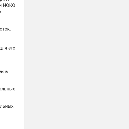
ам НОКО
и
оток,
для его
шись
альных
альных