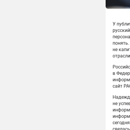
У публи
русский
персон
понять.
не кап
отрасли
Российс
в Федер
информа
сайт РА
Надежда
не успе
информа
информа
сегодня
свелась