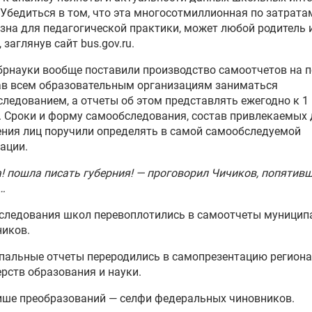
 Убедиться в том, что эта многосотмиллионная по затрат
зна для педагогической практики, может любой родитель 
 заглянув сайт bus.gov.ru.
рнауки вообще поставили производство самоотчетов на п
ав всем образовательным организациям заниматься
ледованием, а отчеты об этом представлять ежегодно к 1
. Сроки и форму самообследования, состав привлекаемых 
ния лиц поручили определять в самой самообследуемой
ации.
! пошла писать губерния! — проговорил Чичиков, попятив
…
следования школ перевоплотились в самоотчеты муницип
ников.
пальные отчеты переродились в самопрезентацию регион
рств образования и науки.
ише преобразований — селфи федеральных чиновников.