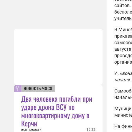
сайтов.
бесполе
учитель,
В Миноб
приказ
самообс
августа
проведе
организ
И,
«вона
назад» 
новость часа
Самооб
Два человека погибли при
началь
ударе дрона ВСУ по
Муници
многоквартирному дому в
министе
Керчи
На фин
все новости
15:22