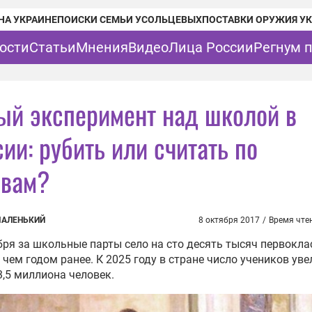
НА УКРАИНЕ
ПОИСКИ СЕМЬИ УСОЛЬЦЕВЫХ
ПОСТАВКИ ОРУЖИЯ У
ости
Статьи
Мнения
Видео
Лица России
Регнум 
ый эксперимент над школой в
ии: рубить или считать по
овам?
МАЛЕНЬКИЙ
8 октября 2017
/
Время чте
бря за школьные парты село на сто десять тысяч первокл
 чем годом ранее. К 2025 году в стране число учеников ув
3,5 миллиона человек.