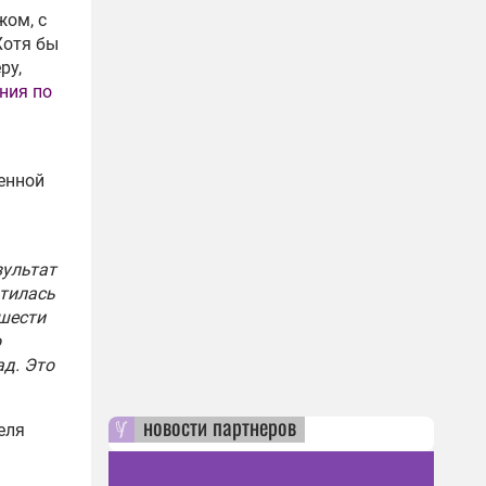
жом, с
Хотя бы
ру,
ния по
енной
зультат
атилась
 шести
о
ад. Это
новости партнеров
еля