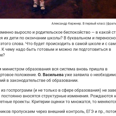
Александр Кержнер. В первый класс (фрагм
менно выросло и родительское беспокойство — в какой с
я их дети по окончании школы? В буквальном и переносн
этого слова. Что будет происходить в самой школе и с са
 К чему надо быть готовым и можно ли подготовиться в
пе?
 министром образования вся система вновь пришла в
артовое положение.
О. Васильева
уже заявила о необходим
ий в законодательстве об образовании.
 из госпрограмм (и не только в сфере образования) не зав
х постоянно вносятся структурные изменения. Рождаются 
етные проекты. Критерии оценки то множатся, то меняются
иков пропускаем через внешний контроль, ЕГЭ и пр., пото