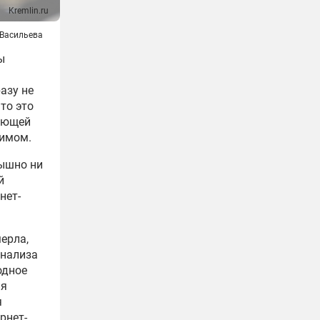
Kremlin.ru
 Васильева
ы
азу не
то это
ующей
бимом.
лышно ни
й
нет-
ерла,
анализа
одное
ия
я
рнет-