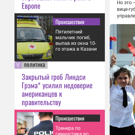
Но это 
Европе
вице-гу
управл
Происшествия
Пятилетний
мальчик погиб,
выпав из окна 10-
го этажа в Казани
политика
Закрытый гроб Линдси
Грэма* усилил недоверие
американцев к
правительству
Происшествия
Тренера по
гимнастике во