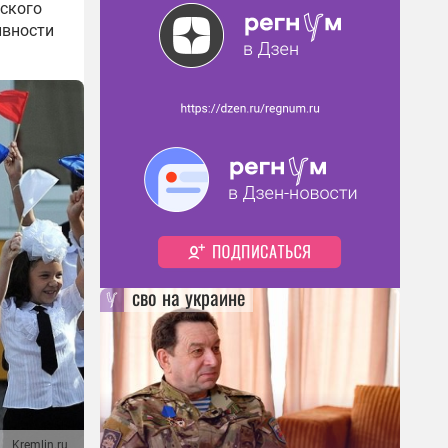
рского
ивности
сво на украине
Kremlin.ru