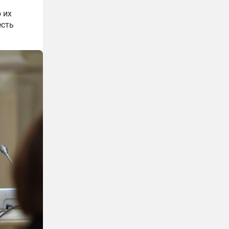
 их
есть