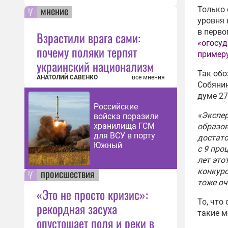
мнение
Только 
уровня 
в перво
Взрастили врага сами:
«огосуд
почему поляки терпят
примеру
украинский национализм
Так обо
АНАТОЛИЙ САВЕНКО
все мнения
Собянин
думе 27
Российские
«Экспер
войска поразили
хранилища ГСМ
образов
для ВСУ в порту
достато
Южный
с 9 про
лет это
происшествия
конкурс
тоже оч
«Это не просто кризис»:
То, что
рекордная засуха
такие м
опустошает поля и реки в