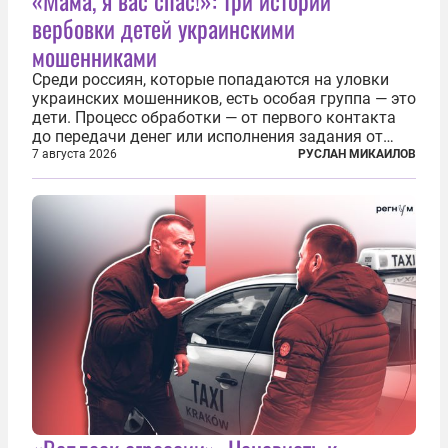
«Мама, я вас спас!»: три истории
вербовки детей украинскими
мошенниками
Среди россиян, которые попадаются на уловки
украинских мошенников, есть особая группа — это
дети. Процесс обработки — от первого контакта
до передачи денег или исполнения задания от
кураторов может занять от двух часов до
7 августа 2026
РУСЛАН МИКАИЛОВ
нескольких месяцев. Детей превращают в
послушных исполнителей, которые...