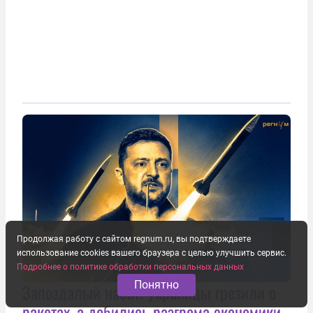
Продолжая работу с сайтом regnum.ru, вы подтверждаете
использование cookies вашего браузера с целью улучшить сервис.
Подробнее о политике обработки персональных данных
Понятно
Запоздалый набат. Украинцы грезили о
ракетах, а добились разгрома экономики