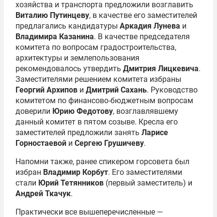
хозяйства и транспорта предложили возглавить
Виталию Путинцеву
, в качестве его заместителей
предлагались кандидатуры
Аркадия Лунева
и
Владимира Казанина
. В качестве председателя
комитета по вопросам градостроительства,
архитектуры и землепользования
рекомендовалось утвердить
Дмитрия Лицкевича
.
Заместителями решением комитета избраны
Георгий Архипов
и
Дмитрий Сахань
. Руководство
комитетом по финансово-бюджетным вопросам
доверили
Юрию Федотову
, возглавлявшему
данный комитет в пятом созыве. Кресла его
заместителей предложили занять
Ларисе
Горностаевой
и
Сергею Грушичеву
.
Напомни также, ранее спикером горсовета был
избран
Владимир Корбут
. Его заместителями
стали
Юрий Тетянников
(первый заместитель) и
Андрей Ткачук
.
Практически все вышеперечисленные —