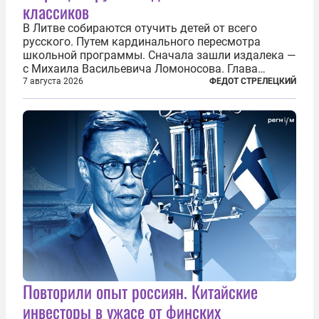
классиков
В Литве собираются отучить детей от всего
русского. Путем кардинального пересмотра
школьной программы. Сначала зашли издалека —
с Михаила Васильевича Ломоносова. Глава
правительства Литвы Миндаугас Синкявичюс
7 августа 2026
ФЕДОТ СТРЕЛЕЦКИЙ
предложил исключить его тексты из программ
общего образования. Мотивировал он это тем,
что...
Повторили опыт россиян. Китайские
инвесторы в ужасе от финских