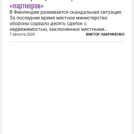
«партнеров»
В Финляндии развивается скандальная ситуация.
За последнее время местное министерство
обороны сорвало десять сделок с
недвижимостью, заключенных местными
фирмами с китайским капиталом. Чиновники
7 августа 2026
ВИКТОР ЛАВРИНЕНКО
заявили, что они могли заключаться с целью
создания в Финляндии шпионской сети, чтобы
следить за...