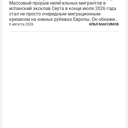
Массовый прорыв нелегальных мигрантов в
испанский эксклав Сеута в конце июля 2026 года
стал не просто очередным миграционным
кризисом на южных рубежах Европы. Он обнажил
фундаментальный раскол внутри Евросоюза,
6 августа 2026
ИЛЬЯ МАКСИМОВ
продемонстрировав, что десятилетиями
выстраивавшаяся миграционная политика ЕС
зашла в...