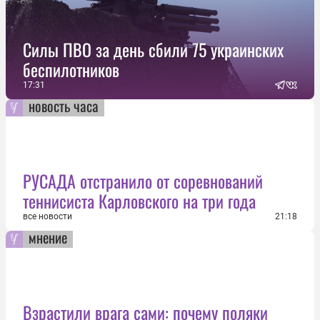
Силы ПВО за день сбили 75 украинских
беспилотников
17:31
новость часа
РУСАДА отстранило от соревнований
теннисиста Карловского на три года
все новости
21:18
мнение
Взрастили врага сами: почему поляки