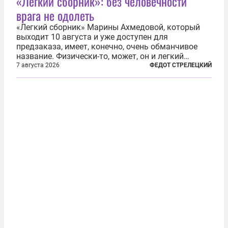
«Легкий сборник»: без человечности
врага не одолеть
«Легкий сборник» Марины Ахмедовой, который
выходит 10 августа и уже доступен для
предзаказа, имеет, конечно, очень обманчивое
название. Физически-то, может, он и легкий
относительно. Но метафизически —
7 августа 2026
ФЕДОТ СТРЕЛЕЦКИЙ
безотносительно тяжелый. Десять рассказов,
каждый из которых напрямую или косвенно (в
основном —...