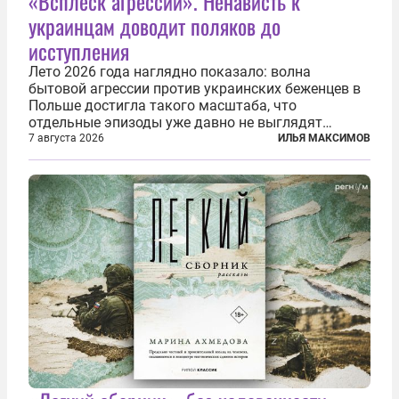
«Всплеск агрессии». Ненависть к
украинцам доводит поляков до
исступления
Лето 2026 года наглядно показало: волна
бытовой агрессии против украинских беженцев в
Польше достигла такого масштаба, что
отдельные эпизоды уже давно не выглядят
случайными. Поляки, судя по происходящему,
7 августа 2026
ИЛЬЯ МАКСИМОВ
буквально теряют рассудок от ненависти к
украинским беженцам, и каждый новый случай
по-своему...