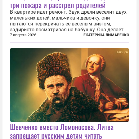
три пожара и расстрел родителей
В квартире идет ремонт. Звук дрели веселит двух
маленьких детей, мальчика и девочку, они
пытаются перекричать ее веселым визгом,
задиристо посматривая на бабушку. Она делает
им замечание, но внуки чувствуют, что она
7 августа 2026
ЕКАТЕРИНА ЛЫМАРЕНКО
сердится невсерьез. И это правда: дрель, конечно,
сверлит противно, но всё...
Шевченко вместо Ломоносова. Литва
запрещает русским детям читать