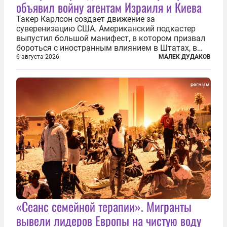
объявил войну агентам Израиля и Киева
Такер Карлсон создает движение за
суверенизацию США. Американский подкастер
выпустил большой манифест, в котором призвал
бороться с иностранным влиянием в Штатах, в
первую очередь имея в виду Израиль. А также
6 августа 2026
МАЛЕК ДУДАКОВ
прекратить заморские войны, выплатить
репарации Ирану, остановить прием мигрантов...
«Сеанс семейной терапии». Мигранты
вывели лидеров Европы на чистую воду