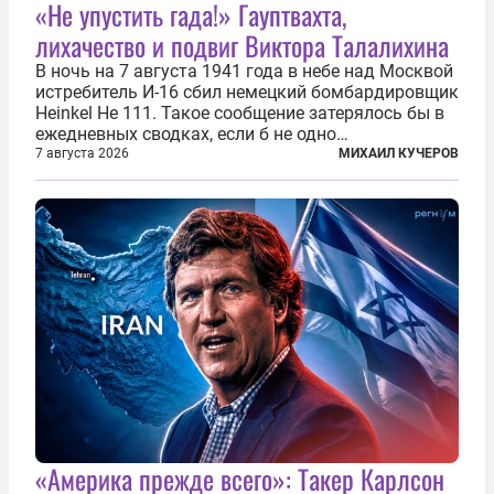
«Не упустить гада!» Гауптвахта,
лихачество и подвиг Виктора Талалихина
В ночь на 7 августа 1941 года в небе над Москвой
истребитель И-16 сбил немецкий бомбардировщик
Heinkel He 111. Такое сообщение затерялось бы в
ежедневных сводках, если б не одно
обстоятельство. Это был один из первых в
7 августа 2026
МИХАИЛ КУЧЕРОВ
истории отечественной авиации ночных таранов.
У пилота — младшего лейтенанта...
«Америка прежде всего»: Такер Карлсон