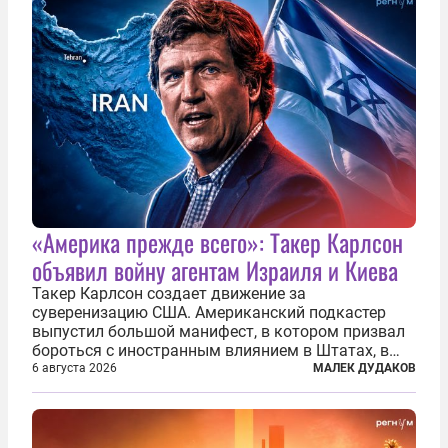
«Америка прежде всего»: Такер Карлсон
объявил войну агентам Израиля и Киева
Такер Карлсон создает движение за
суверенизацию США. Американский подкастер
выпустил большой манифест, в котором призвал
бороться с иностранным влиянием в Штатах, в
первую очередь имея в виду Израиль. А также
6 августа 2026
МАЛЕК ДУДАКОВ
прекратить заморские войны, выплатить
репарации Ирану, остановить прием мигрантов...