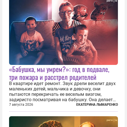
«Бабушка, мы умрем?»: год в подвале,
три пожара и расстрел родителей
В квартире идет ремонт. Звук дрели веселит двух
маленьких детей, мальчика и девочку, они
пытаются перекричать ее веселым визгом,
задиристо посматривая на бабушку. Она делает
им замечание, но внуки чувствуют, что она
7 августа 2026
ЕКАТЕРИНА ЛЫМАРЕНКО
сердится невсерьез. И это правда: дрель, конечно,
сверлит противно, но всё...