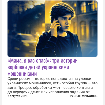
«Мама, я вас спас!»: три истории
вербовки детей украинскими
мошенниками
Среди россиян, которые попадаются на уловки
украинских мошенников, есть особая группа — это
дети. Процесс обработки — от первого контакта
до передачи денег или исполнения задания от
кураторов может занять от двух часов до
7 августа 2026
РУСЛАН МИКАИЛОВ
нескольких месяцев. Детей превращают в