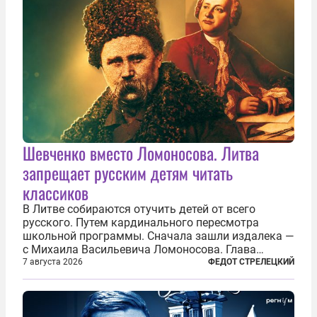
Шевченко вместо Ломоносова. Литва
запрещает русским детям читать
классиков
В Литве собираются отучить детей от всего
русского. Путем кардинального пересмотра
школьной программы. Сначала зашли издалека —
с Михаила Васильевича Ломоносова. Глава
правительства Литвы Миндаугас Синкявичюс
7 августа 2026
ФЕДОТ СТРЕЛЕЦКИЙ
предложил исключить его тексты из программ
общего образования. Мотивировал он это тем,
что...