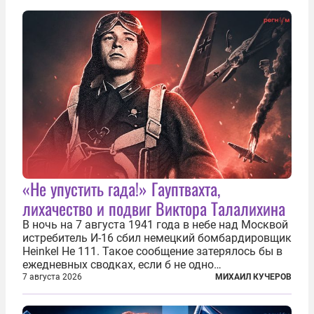
«Не упустить гада!» Гауптвахта,
лихачество и подвиг Виктора Талалихина
В ночь на 7 августа 1941 года в небе над Москвой
истребитель И-16 сбил немецкий бомбардировщик
Heinkel He 111. Такое сообщение затерялось бы в
ежедневных сводках, если б не одно
обстоятельство. Это был один из первых в
7 августа 2026
МИХАИЛ КУЧЕРОВ
истории отечественной авиации ночных таранов.
У пилота — младшего лейтенанта...