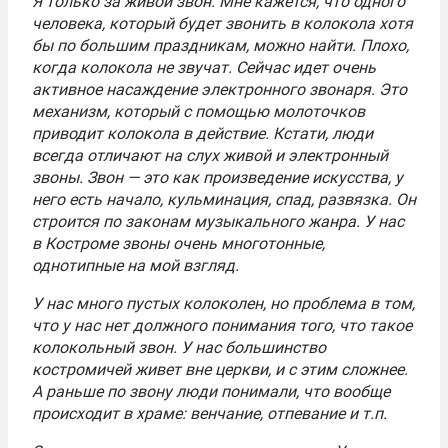
Я только за живой звон. Мне кажется, что одного
человека, который будет звонить в колокола хотя
бы по большим праздникам, можно найти. Плохо,
когда колокола не звучат. Сейчас идет очень
активное насаждение электронного звонаря. Это
механизм, который с помощью молоточков
приводит колокола в действие. Кстати, люди
всегда отличают на слух живой и электронный
звоны. Звон — это как произведение искусства, у
него есть начало, кульминация, спад, развязка. Он
строится по законам музыкального жанра. У нас
в Костроме звоны очень многотонные,
однотипные на мой взгляд.
У нас много пустых колоколен, но проблема в том,
что у нас нет должного понимания того, что такое
колокольный звон. У нас большинство
костромичей живет вне церкви, и с этим сложнее.
А раньше по звону люди понимали, что вообще
происходит в храме: венчание, отпевание и т.п.