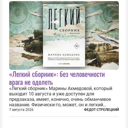
украинским беженцам, и каждый новый случай
по-своему...
«Легкий сборник»: без человечности
врага не одолеть
«Легкий сборник» Марины Ахмедовой, который
выходит 10 августа и уже доступен для
предзаказа, имеет, конечно, очень обманчивое
название. Физически-то, может, он и легкий
относительно. Но метафизически —
7 августа 2026
ФЕДОТ СТРЕЛЕЦКИЙ
безотносительно тяжелый. Десять рассказов,
каждый из которых напрямую или косвенно (в
основном —...