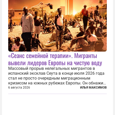
«Сеанс семейной терапии». Мигранты
вывели лидеров Европы на чистую воду
Массовый прорыв нелегальных мигрантов в
испанский эксклав Сеута в конце июля 2026 года
стал не просто очередным миграционным
кризисом на южных рубежах Европы. Он обнажил
фундаментальный раскол внутри Евросоюза,
6 августа 2026
ИЛЬЯ МАКСИМОВ
продемонстрировав, что десятилетиями
выстраивавшаяся миграционная политика ЕС
зашла в...