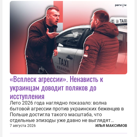
послушных исполнителей, которые...
«Всплеск агрессии». Ненависть к
украинцам доводит поляков до
исступления
Лето 2026 года наглядно показало: волна
бытовой агрессии против украинских беженцев в
Польше достигла такого масштаба, что
отдельные эпизоды уже давно не выглядят
случайными. Поляки, судя по происходящему,
7 августа 2026
ИЛЬЯ МАКСИМОВ
буквально теряют рассудок от ненависти к