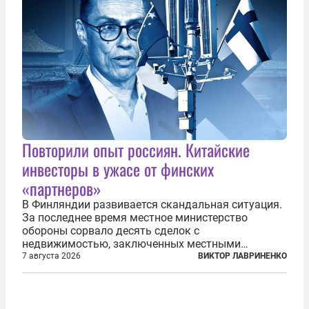
Повторили опыт россиян. Китайские
инвесторы в ужасе от финских
«партнеров»
В Финляндии развивается скандальная ситуация.
За последнее время местное министерство
обороны сорвало десять сделок с
недвижимостью, заключенных местными
фирмами с китайским капиталом. Чиновники
7 августа 2026
ВИКТОР ЛАВРИНЕНКО
заявили, что они могли заключаться с целью
создания в Финляндии шпионской сети, чтобы
следить за...