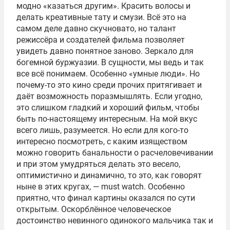
модно «казаться другим». Красить волосы и
делать креативные тату и смузи. Всё это на
самом деле давно скучновато, но талант
режиссёра и создателей фильма позволяет
увидеть давно понятное заново. Зеркало для
богемной буржуазии. В сущности, мы ведь и так
все всё понимаем. Особенно «умные люди». Но
почему-то это кино среди прочих притягивает и
даёт возможность поразмышлять. Если угодно,
это слишком гладкий и хороший фильм, чтобы
быть по-настоящему интересным. На мой вкус
всего лишь, разумеется. Но если для кого-то
интересно посмотреть, с каким изяществом
можно говорить банальности о расчеловечивании
и при этом умудряться делать это весело,
оптимистично и динамично, то это, как говорят
ныне в этих кругах, — must watch. Особенно
приятно, что финал картины оказался по сути
открытым. Оскорблённое человеческое
достоинство невинного одинокого мальчика так и