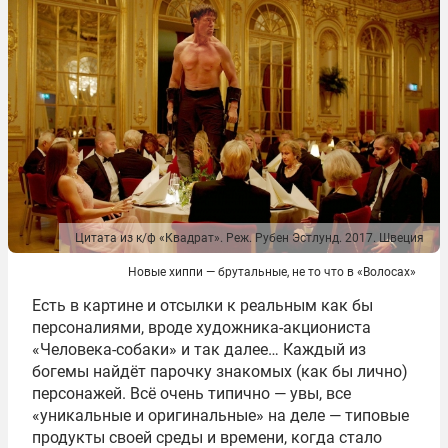
Цитата из к/ф «Квадрат». Реж. Рубен Эстлунд. 2017. Швеция
Новые хиппи — брутальные, не то что в «Волосах»
Есть в картине и отсылки к реальным как бы
персоналиями, вроде художника-акциониста
«Человека-собаки» и так далее… Каждый из
богемы найдёт парочку знакомых (как бы лично)
персонажей. Всё очень типично — увы, все
«уникальные и оригинальные» на деле — типовые
продукты своей среды и времени, когда стало