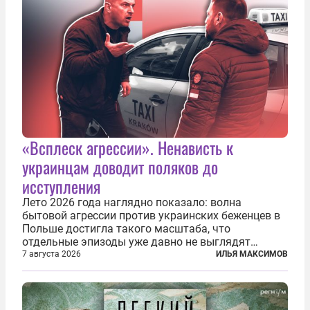
«Всплеск агрессии». Ненависть к
украинцам доводит поляков до
исступления
Лето 2026 года наглядно показало: волна
бытовой агрессии против украинских беженцев в
Польше достигла такого масштаба, что
отдельные эпизоды уже давно не выглядят
случайными. Поляки, судя по происходящему,
7 августа 2026
ИЛЬЯ МАКСИМОВ
буквально теряют рассудок от ненависти к
украинским беженцам, и каждый новый случай
по-своему...