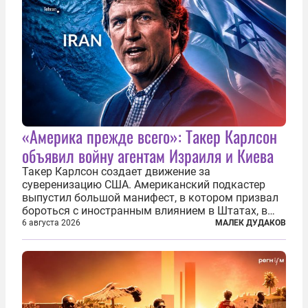
«Америка прежде всего»: Такер Карлсон
объявил войну агентам Израиля и Киева
Такер Карлсон создает движение за
суверенизацию США. Американский подкастер
выпустил большой манифест, в котором призвал
бороться с иностранным влиянием в Штатах, в
первую очередь имея в виду Израиль. А также
6 августа 2026
МАЛЕК ДУДАКОВ
прекратить заморские войны, выплатить
репарации Ирану, остановить прием мигрантов...