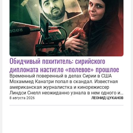
Обидчивый похититель: сирийского
дипломата настигло «полевое» прошлое
Временный поверенный в делах Сирии в США
Мохаммед Канатри попал в скандал. Известная
американская журналистка и кинорежиссер
Линдси Снелл неожиданно узнала в нем одного из
бандитов, похитивших ее в сирийском Алеппо в
8 августа 2026
ЛЕОНИД ЦУКАНОВ
2016 году. Журналистка убеждена, что Канатри, в
то время известный под подпольным...