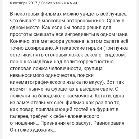
6 октября 2017
/
Время чтения 4 мин
В некоторых фильмах можно увидеть всё лучшее,
что бывает в массовом-авторском кино. Сразу в
одном месте. Как если бы повар решил для
простоты смешать все ингредиенты в одном чане.
Конечно, эта метафора условна: в этом салате всё
точно дозировано. Аптекарские гирьки (три пучка
эстетики, пять столовых ложек секса с гендером,
понюшка издёвки над политкорректностью,
столовая ложка человечности, крупица
невыносимого одиночества, поиски
кинематографического языка по вкусу). Вот так
кормят нынче на фуршетах в высшем свете. С
ложечки на блюдечке с каёмочкой. Кстати, одна
из замечательных сцен фильма как раз про то,
как повар, приглашающий гостей на фуршет в
галерее, требует к себе человеческого
отношения… Признания его заслуг. Равноправия.
Он тоже художник…