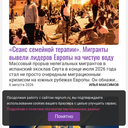
«Сеанс семейной терапии». Мигранты
вывели лидеров Европы на чистую воду
Массовый прорыв нелегальных мигрантов в
испанский эксклав Сеута в конце июля 2026 года
стал не просто очередным миграционным
кризисом на южных рубежах Европы. Он обнажил
фундаментальный раскол внутри Евросоюза,
6 августа 2026
ИЛЬЯ МАКСИМОВ
продемонстрировав, что десятилетиями
выстраивавшаяся миграционная политика ЕС
Продолжая работу с сайтом regnum.ru, вы подтверждаете
зашла в...
использование cookies вашего браузера с целью улучшить сервис.
Подробнее о политике обработки персональных данных
Понятно