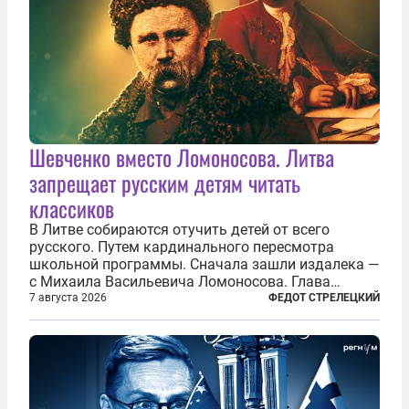
Шевченко вместо Ломоносова. Литва
запрещает русским детям читать
классиков
В Литве собираются отучить детей от всего
русского. Путем кардинального пересмотра
школьной программы. Сначала зашли издалека —
с Михаила Васильевича Ломоносова. Глава
правительства Литвы Миндаугас Синкявичюс
7 августа 2026
ФЕДОТ СТРЕЛЕЦКИЙ
предложил исключить его тексты из программ
общего образования. Мотивировал он это тем,
что...