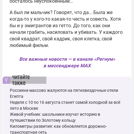
оосталось неуспокоенным…
А был ли мальчик? Говорят, что да… Была же
когда-то у кого-то какая-то честь и совесть. Хотя
бы и у эмигрантов из гетто. До того, как они
начали грабить, насиловать и убивать. У каждого
свой квадрат, свой кадрик, своя клетка, свой
любимый фильм.
Все важные новости — в канале «Регнум»
в мессенджере MAX
читайте
также
Россияне массово жалуются на пятизвездочные отели
Египта
Неделя с 10 по 16 августа станет самой холодной за всё
лето в Москве
Живой учебник: школьники изучат историю в
путешествии по Золотому кольцу
Километры развития: как обновляется дорожно-
транспортная сеть