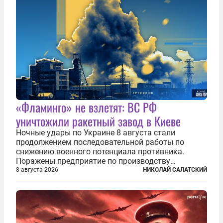
«Фламинго» не взлетят: ВС РФ
уничтожили ракетный завод в Киеве
Ночные удары по Украине 8 августа стали
продолжением последовательной работы по
снижению военного потенциала противника.
Поражены предприятие по производству
крылатых ракет, крупный склад топлива и два
8 августа 2026
НИКОЛАЙ САЛАТСКИЙ
сухогруза с военными грузами. Дополнительно
нанесены удары по объектам в ряде городов. В
Киеве...