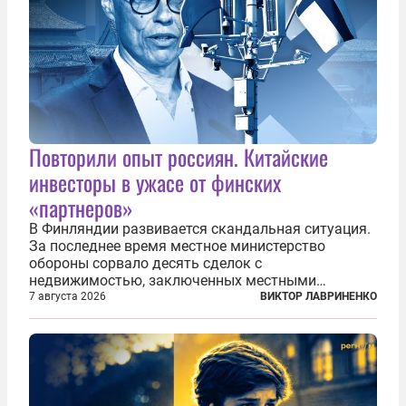
Повторили опыт россиян. Китайские
инвесторы в ужасе от финских
«партнеров»
В Финляндии развивается скандальная ситуация.
За последнее время местное министерство
обороны сорвало десять сделок с
недвижимостью, заключенных местными
фирмами с китайским капиталом. Чиновники
7 августа 2026
ВИКТОР ЛАВРИНЕНКО
заявили, что они могли заключаться с целью
создания в Финляндии шпионской сети, чтобы
следить за...