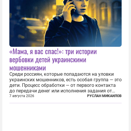
«Мама, я вас спас!»: три истории
вербовки детей украинскими
мошенниками
Среди россиян, которые попадаются на уловки
украинских мошенников, есть особая группа — это
дети. Процесс обработки — от первого контакта
до передачи денег или исполнения задания от
кураторов может занять от двух часов до
7 августа 2026
РУСЛАН МИКАИЛОВ
нескольких месяцев. Детей превращают в
послушных исполнителей, которые...