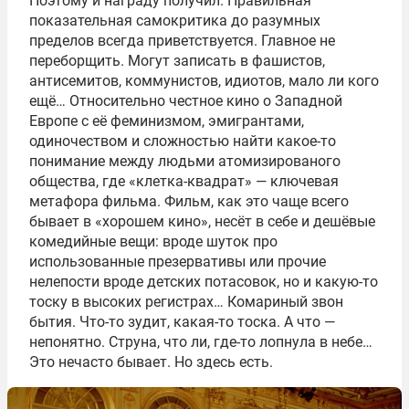
Поэтому и награду получил. Правильная
показательная самокритика до разумных
пределов всегда приветствуется. Главное не
переборщить. Могут записать в фашистов,
антисемитов, коммунистов, идиотов, мало ли кого
ещё… Относительно честное кино о Западной
Европе с её феминизмом, эмигрантами,
одиночеством и сложностью найти какое-то
понимание между людьми атомизированого
общества, где «клетка-квадрат» — ключевая
метафора фильма. Фильм, как это чаще всего
бывает в «хорошем кино», несёт в себе и дешёвые
комедийные вещи: вроде шуток про
использованные презервативы или прочие
нелепости вроде детских потасовок, но и какую-то
тоску в высоких регистрах… Комариный звон
бытия. Что-то зудит, какая-то тоска. А что —
непонятно. Струна, что ли, где-то лопнула в небе…
Это нечасто бывает. Но здесь есть.