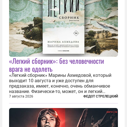
«Легкий сборник»: без человечности
врага не одолеть
«Легкий сборник» Марины Ахмедовой, который
выходит 10 августа и уже доступен для
предзаказа, имеет, конечно, очень обманчивое
название. Физически-то, может, он и легкий
относительно. Но метафизически —
7 августа 2026
ФЕДОТ СТРЕЛЕЦКИЙ
безотносительно тяжелый. Десять рассказов,
каждый из которых напрямую или косвенно (в
основном —...