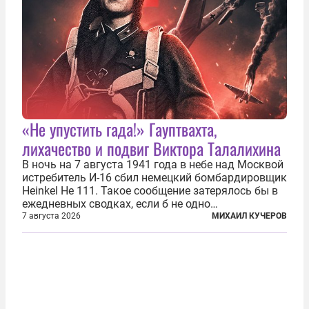
«Не упустить гада!» Гауптвахта,
лихачество и подвиг Виктора Талалихина
В ночь на 7 августа 1941 года в небе над Москвой
истребитель И-16 сбил немецкий бомбардировщик
Heinkel He 111. Такое сообщение затерялось бы в
ежедневных сводках, если б не одно
обстоятельство. Это был один из первых в
7 августа 2026
МИХАИЛ КУЧЕРОВ
истории отечественной авиации ночных таранов.
У пилота — младшего лейтенанта...