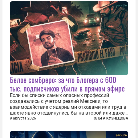
Белое сомбреро: за что блогера с 600
тыс. подписчиков убили в прямом эфире
Если бы списки самых опасных профессий
создавались с учетом реалий Мексики, то
взаимодействие с ядерными отходами или труд в
шахте явно отодвинулись бы на второй или даже
третий план. А вот блогерам, журналистам и
9 августа 2026
ОЛЬГА КУЗНЕЦОВА
музыкантам пришлось бы выйти вперед. В
Кульякане, столице штата Синалоа, прямо во...