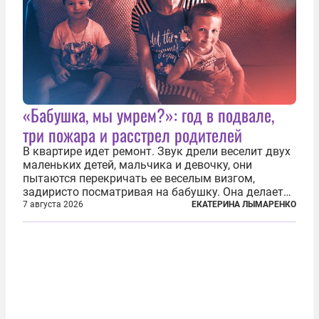
«Бабушка, мы умрем?»: год в подвале,
три пожара и расстрел родителей
В квартире идет ремонт. Звук дрели веселит двух
маленьких детей, мальчика и девочку, они
пытаются перекричать ее веселым визгом,
задиристо посматривая на бабушку. Она делает
им замечание, но внуки чувствуют, что она
7 августа 2026
ЕКАТЕРИНА ЛЫМАРЕНКО
сердится невсерьез. И это правда: дрель, конечно,
сверлит противно, но всё...