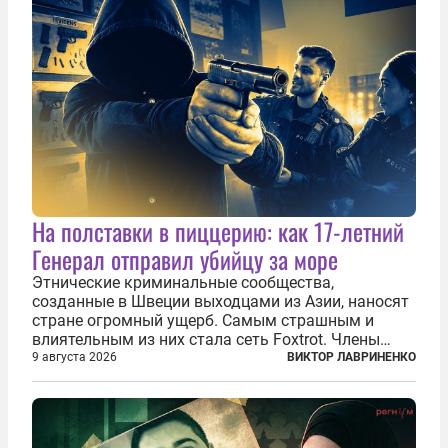
На полставки в пиццерию: как 17-летний
Генерал отправил убийцу за море
Этнические криминальные сообщества,
созданные в Швеции выходцами из Азии, наносят
стране огромный ущерб. Самым страшным и
влиятельным из них стала сеть Foxtrot. Члены
этой сети не только убивают и грабят шведов,
9 августа 2026
ВИКТОР ЛАВРИНЕНКО
подсаживают их на наркотики, но и совершают
нечто еще даже более страшное — массово...