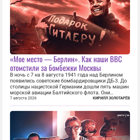
«Мое место — Берлин». Как наши ВВС
отомстили за бомбежки Москвы
В ночь с 7 на 8 августа 1941 года над Берлином
появились советские бомбардировщики ДБ-3. До
столицы нацистской Германии дошли пять машин
морской авиации Балтийского флота. Они
сбросили бомбы на город, который в тот момент
7 августа 2026
КИРИЛЛ ЗОЛОТАРЁВ
жил в полной уверенности, что война идет где-то
далеко на востоке, Красная...