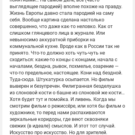
выглядящее пародией) вполне похоже на правду.
Жизнь Европы давно стала пародией на саму
себя. Вообще картина сделана настолько
совершенно, что даже как-то неловко. Как от
слишком глянцевого лица в журнале. Или
невыносимо аккуратной приборки на
коммунальной кухне. Вроде как в России так не
принято. Что-то должно хоть чуть-чуть не
сходиться: какие-то концы с концами, начала с
началами, бездна, рывок, похмелье, озарение —
что-то предельное, настоящее. Кони над бездной.
Туда-сюда. Штукатурка осыпается. Но фильм
выверен и безупречен. Филигранная безделушка
из слоновой кости о башне из слоновой же кости…
Хотя будет тут и помойка. И ливень. Когда мы
смотрим фильм о режиссёре, или хотя бы фильм о
художнике, то перед нами распахиваются
зеркальные коридоры, где веют сквозняки
свежих (в идеале) смыслов. И этот тот случай.
Искусство про искусство. Но для зрителей.