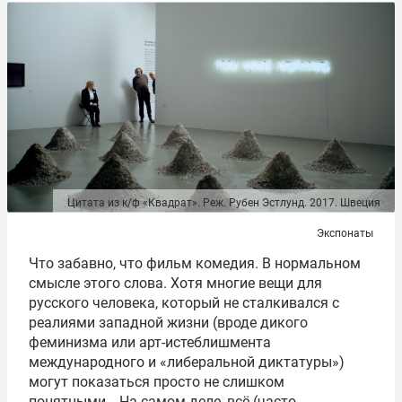
Цитата из к/ф «Квадрат». Реж. Рубен Эстлунд. 2017. Швеция
Экспонаты
Что забавно, что фильм комедия. В нормальном
смысле этого слова. Хотя многие вещи для
русского человека, который не сталкивался с
реалиями западной жизни (вроде дикого
феминизма или арт-истеблишмента
международного и «либеральной диктатуры»)
могут показаться просто не слишком
понятными… На самом деле, всё (часто