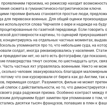
 проявлением героизма, но режиссер находит возможност
ения сюжета в гуманистическо-патриотическом ключе.
щими героями фильма становятся простые люди, предлож
да для перевозки военных. Для общей оценки произошедше
е используются слова Черчилля о вере и надежде на буд
 процитированные по газетной передовице. Если говорить 
еской достоверности картины, то сценарий приукрашивае
, концентрируясь на отдельных частных моментах, выдава
Вскользь упоминается про то, что небольшие суда, на кото
овали солдат, иногда реквизировались у населения. Стат
м прецедентам нет, но зато есть фотографии, где показано,
ие плавсредства тянут скопом, по шестнадцать штук, свя
. Часть частных яхт управлялась военными. Никто не мож
, сколько человек эвакуировалось благодаря маломерны
 потому что они курсировали от берега как до Англии, так 
ов, перемещая солдат. Разумеется, фильм не может прете
ый слепок с действительности, но то, что демонстрируется 
 своего рода радужная призма. Особенно контраст между 
еским допущением будет заметен при упоминании о том, ч
стались десятки тысяч французов, попавших в плен к фаш