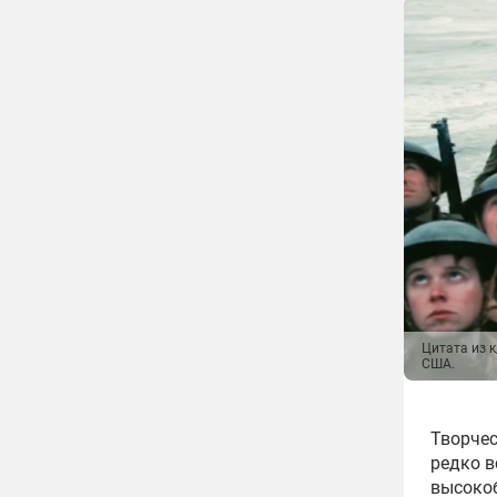
Цитата из 
США.
Творчес
редко в
высоко