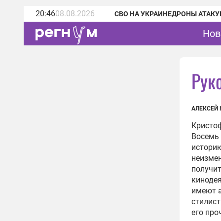
20:46
08.08.2026
СВО НА УКРАИНЕ
ДРОНЫ АТАКУ
Нов
Рук
АЛЕКСЕЙ
Кристоф
Восемь 
историю
неизмен
получит
кинодея
имеют а
стилист
его про