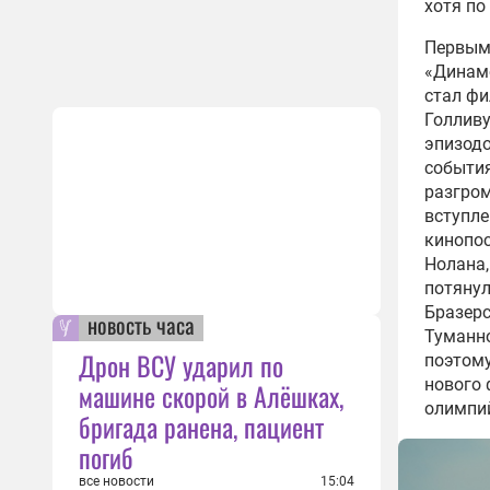
хотя по
Первым
«Динамо
стал фи
Голливу
эпизодо
события
разгром
вступле
кинопо
Нолана,
потянул
Бразерс
новость часа
Туманно
Дрон ВСУ ударил по
поэтому
нового 
машине скорой в Алёшках,
олимпий
бригада ранена, пациент
погиб
все новости
15:04