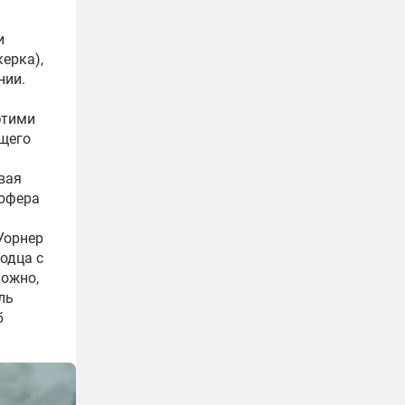
и
ерка),
нии.
этими
ящего
вая
тофера
Уорнер
одца с
можно,
ль
б