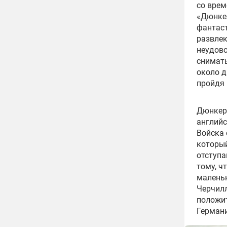
со врем
«Дюнкер
фантаст
развлек
неудово
снимать
около д
пройдя 
Дюнкерк
английс
Войска 
который
отступа
тому, ч
малень
Черчилл
положит
Германи