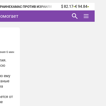
$ 82.17
€ 94.84
КРАИНЕ
ХАМАС ПРОТИВ ИЗРАИЛЯ
помогает
ения 6 мин
тия.
всю
ло ему
таные
ра
ется от
ые