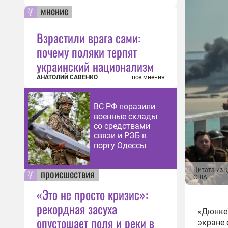
мнение
Взрастили врага сами:
почему поляки терпят
украинский национализм
АНАТОЛИЙ САВЕНКО
все мнения
ВС РФ поразили
военные склады
со средствами
связи и РЭБ в
порту Одессы
происшествия
Цитата из 
США.
«Это не просто кризис»:
рекордная засуха
«Дюнкер
опустошает поля и реки в
экране 