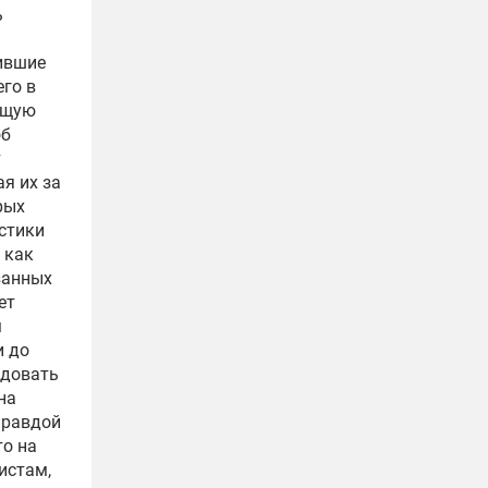
ь
ившие
го в
ущую
об
т
я их за
рых
истики
 как
занных
ет
м
и до
ндовать
на
правдой
то на
истам,