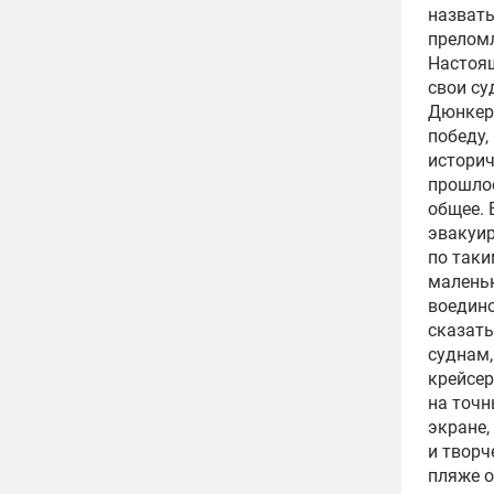
назвать
преломл
Настоя
свои су
Дюнкерк
победу,
историч
прошлое
общее. 
эвакуир
по таки
маленьк
воедино
сказать
суднам,
крейсер
на точн
экране,
и творч
пляже о