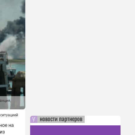
анция,
 ситуацией
новости партнеров
ное на
из