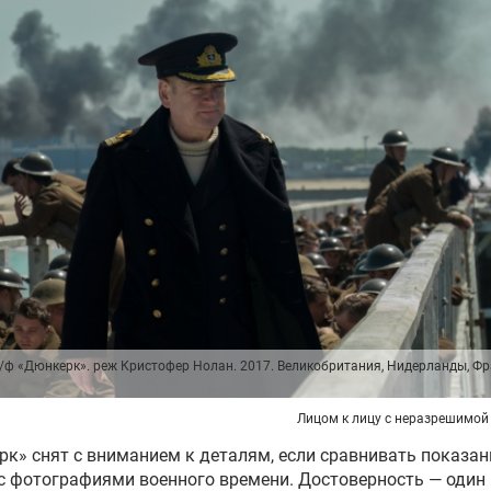
к/ф «Дюнкерк». реж Кристофер Нолан. 2017. Великобритания, Нидерланды, Фр
Лицом к лицу с неразрешимой
к» снят с вниманием к деталям, если сравнивать показан
с фотографиями военного времени. Достоверность — один 