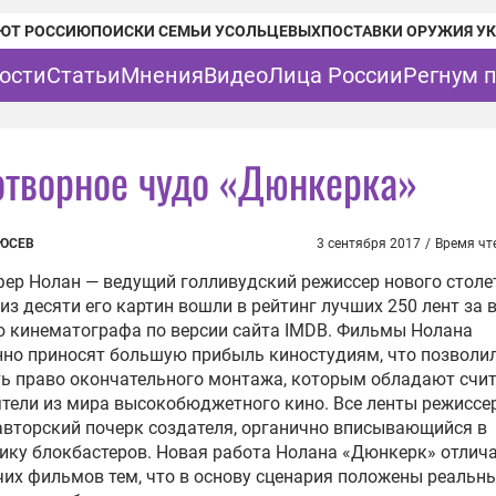
ЮТ РОССИЮ
ПОИСКИ СЕМЬИ УСОЛЬЦЕВЫХ
ПОСТАВКИ ОРУЖИЯ У
ости
Статьи
Мнения
Видео
Лица России
Регнум 
отворное чудо «Дюнкерка»
 ЮСЕВ
3 сентября 2017
/
Время чт
ер Нолан — ведущий голливудский режиссер нового столе
из десяти его картин вошли в рейтинг лучших 250 лент за 
 кинематографа по версии сайта IMDB. Фильмы Нолана
но приносят большую прибыль киностудиям, что позволи
ь право окончательного монтажа, которым обладают счи
тели из мира высокобюджетного кино. Все ленты режиссе
вторский почерк создателя, органично вписывающийся в
ику блокбастеров. Новая работа Нолана «Дюнкерк» отлича
чих фильмов тем, что в основу сценария положены реальн