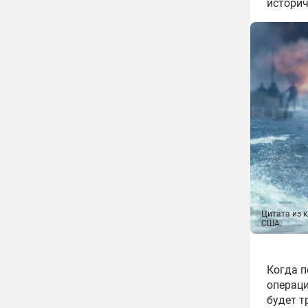
историч
Цитата из 
США.
Когда п
операци
будет т