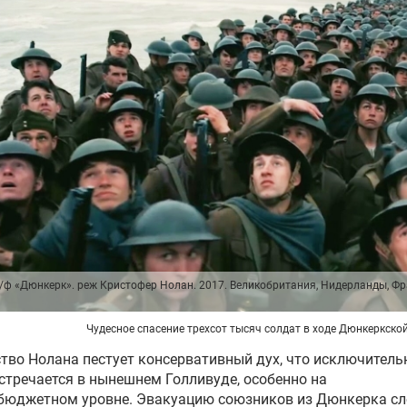
к/ф «Дюнкерк». реж Кристофер Нолан. 2017. Великобритания, Нидерланды, Фр
Чудесное спасение трехсот тысяч солдат в ходе Дюнкеркско
тво Нолана пестует консервативный дух, что исключитель
стречается в нынешнем Голливуде, особенно на
бюджетном уровне. Эвакуацию союзников из Дюнкерка с