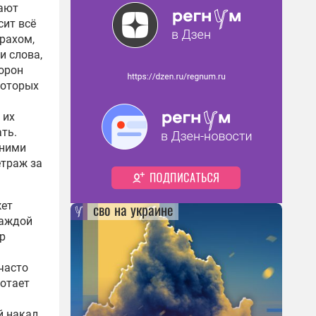
чают
сит всё
трахом,
и слова,
орон
которых
 их
ть.
дними
етраж за
сво на украине
жет
каждой
р
часто
ботает
й накал