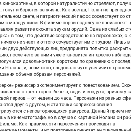
 кинокартины, в которой натуралистично стреляют, полу
, тонут и борются за жизнь. Как всегда, Нолан не преподно
ительном свете, и патриотический пафос соседствует со с
зм с малодушием. В фильме порой подолгу не произносят н
авляя развитие сюжета звукам орудий. Одна из слабых ст
ка» в том, что действие сосредоточено на персонажах, о 
 ничего не знает и оттого сочувствует им с трудом. Лишь в
ии двух действующих лиц предпринята попытка раскрыть
ию, после чего за ними уже становится интересно наблюда
олучился довольно-таки коротким по сравнению с после
и Нолана, и, возможно, следовало чуть увеличить хроном
идания объема образам персонажей.
ерке» режиссер экспериментирует с повествованием. Сю
чивается с трех сторон: берега, воды и воздуха, причем у 
свой период — от недели до часа. Персонажи из разных сфе
аются друг с другом, и эти точки соприкосновения
рируются с неповторяющихся ракурсов. Данный прием не
шь в кинематографе, но в случае с картиной Нолана он ра
фильма. Как правило, эти пересечения происходят в
ческие моменты, и их повторение снижает эмоциональны