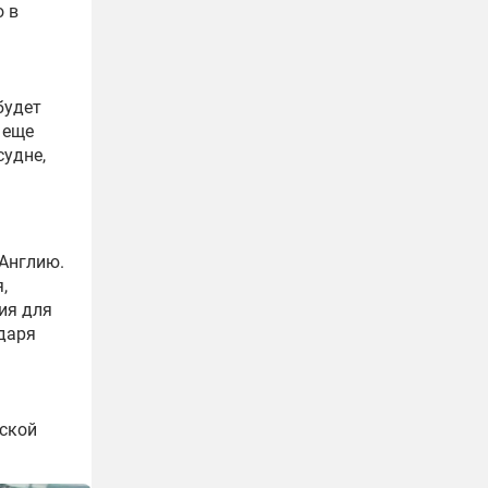
о в
будет
 еще
судне,
 Англию.
,
ия для
одаря
тской