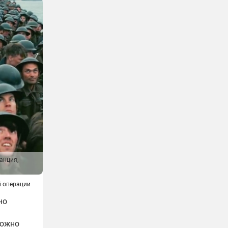
анция,
й операции
но
ложно