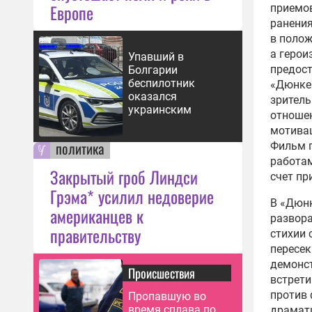
Европе
приемов
ранения
в полож
а герои
Упавший в
предост
Болгарии
беспилотник
«Дюнкер
оказался
зритель
украинским
отношен
мотивац
политика
Фильм п
работам
Закрытый гроб Линдси
счет пр
Грэма* усилил недоверие
В «Дюнк
американцев к
развора
правительству
стихии 
пересек
демонст
Происшествия
встрети
против 
Пропавшую во
время сплава по
драмати