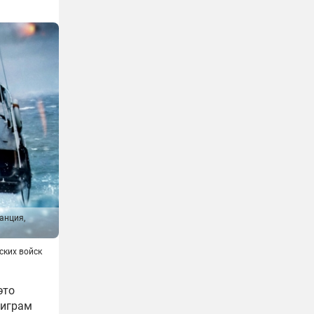
анция,
ских войск
это
 играм