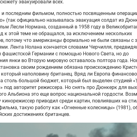
 сюжету эвакуировали всех.
 и последним фильмом, полностью посвященным операци
» (так официально называлась эвакуация солдат из Дюнк
льм Лесли Нормана, созданный в 1958 году в Великобрита
д к этой теме не обращался, за исключением нескольких
в, потому что американцы формально не были связаны с 
ми. Лента Нолана кончается словами Черчилля, предвид
 фашистской Германии с помощью Нового Света, но до
ния янки во Вторую мировую оставалось полтора года. Но
становка своим рождением обязана происхождению Крис
 который наполовину британец. Вряд ли Европа финансово
а столь большой бюджет, который был выделен студией «
» под авторитет режиссера. Но снять про Дюнкерк для вых
го Альбиона это еще вопрос национальной гордости. Воз
 кинорежиссер приводил среди картин, повлиявших на сти
фильма, такую работу как «Огненные колесницы» (1981), о
ских достижениях британцев.