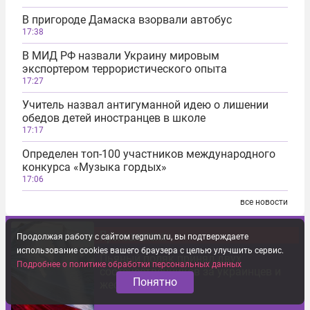
В пригороде Дамаска взорвали автобус
17:38
В МИД РФ назвали Украину мировым
экспортером террористического опыта
17:27
Учитель назвал антигуманной идею о лишении
обедов детей иностранцев в школе
17:17
Определен топ-100 участников международного
конкурса «Музыка гордых»
17:06
все новости
Происшествия
Продолжая работу с сайтом regnum.ru, вы подтверждаете
использование cookies вашего браузера с целью улучшить сервис.
Пьяный поляк принял двух
Подробнее о политике обработки персональных данных
соотечественников за украинцев и
Понятно
жестоко их избил