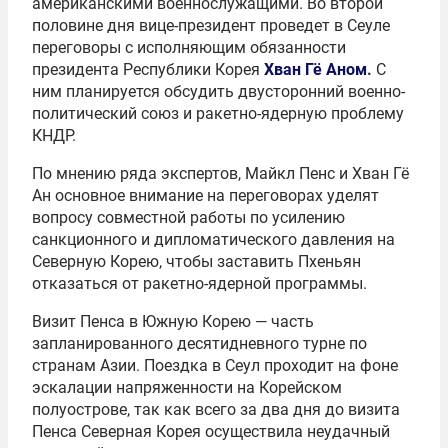
американскими военнослужащими. Во второй
половине дня вице-президент проведет в Сеуле
переговоры с исполняющим обязанности
президента Республики Корея
Хван Гё Ано
м
.
С
ним планируется обсудить двусторонний военно-
политический союз и ракетно-ядерную проблему
КНДР.
По мнению ряда экспертов, Майкл Пенс и Хван Гё
Ан основное внимание на переговорах уделят
вопросу совместной работы по усилению
санкционного и дипломатического давления на
Северную Корею, чтобы заставить Пхеньян
отказаться от ракетно-ядерной программы.
Визит Пенса в Южную Корею — часть
запланированного десятидневного турне по
странам Азии. Поездка в Сеул проходит на фоне
эскалации напряженности на Корейском
полуострове, так как всего за два дня до визита
Пенса Северная Корея осуществила неудачный