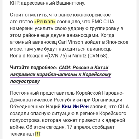
КНР, адресованный Вашингтону.
Стоит отметить, что ранее южнокорейское
агентство
«Ренхап»
сообщало, что ВМС США
намерены усилить свою ударную группировку в
этом районе еще двумя авианосцами. Когда
атомный авианосец Carl Vinson войдет в Японское
море, там уже будут находиться авианосцы
Ronald Reagan «(CVN 76) и Nimitz (CVN 68).
Читайте подробнее:
СМИ: Россия и Китай
направили корабли-шпионы к Корейскому
полуострову
Постоянный представитель Корейской Народно-
Демократической Республики при Организации
Объединенных Наций
Ким Ин Рён
заявил, что США
создали опасную ситуацию в регионе Корейского
полуострова, которая может привести к ядерной
войне. Об этом сегодня, 17 апреля, сообщает
телеканал
RT
.