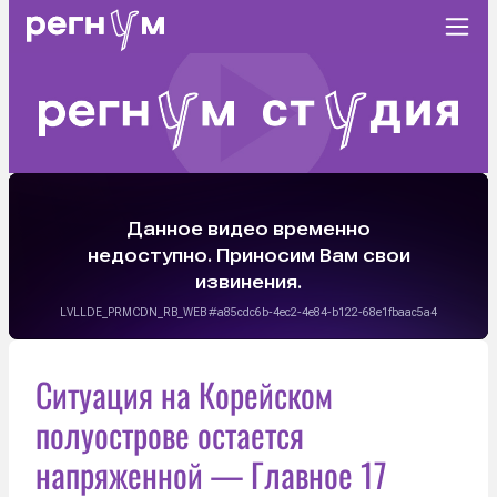
Ситуация на Корейском
полуострове остается
напряженной — Главное 17