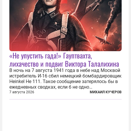
«Не упустить гада!» Гауптвахта,
лихачество и подвиг Виктора Талалихина
В ночь на 7 августа 1941 года в небе над Москвой
истребитель И-16 сбил немецкий бомбардировщик
Heinkel He 111. Такое сообщение затерялось бы в
ежедневных сводках, если б не одно
обстоятельство. Это был один из первых в
7 августа 2026
МИХАИЛ КУЧЕРОВ
истории отечественной авиации ночных таранов.
У пилота — младшего лейтенанта...