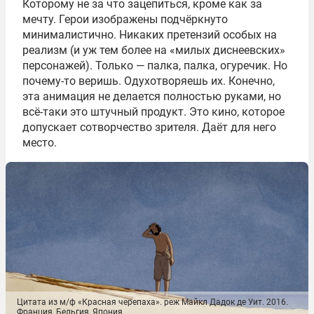
Которому не за что зацепиться, кроме как за
мечту. Герои изображены подчёркнуто
минималистично. Никаких претензий особых на
реализм (и уж тем более на «милых диснеевских»
персонажей). Только — палка, палка, огуречик. Но
почему-то веришь. Одухотворяешь их. Конечно,
эта анимация не делается полностью руками, но
всё-таки это штучный продукт. Это кино, которое
допускает сотворчество зрителя. Даёт для него
место.
Цитата из м/ф «Красная черепаха». реж Майкл Дадок де Уит. 2016.
Франция, Бельгия, Япония