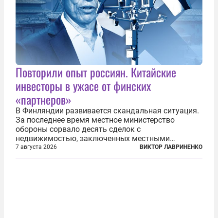
Повторили опыт россиян. Китайские
инвесторы в ужасе от финских
«партнеров»
В Финляндии развивается скандальная ситуация.
За последнее время местное министерство
обороны сорвало десять сделок с
недвижимостью, заключенных местными
фирмами с китайским капиталом. Чиновники
7 августа 2026
ВИКТОР ЛАВРИНЕНКО
заявили, что они могли заключаться с целью
создания в Финляндии шпионской сети, чтобы
следить за...