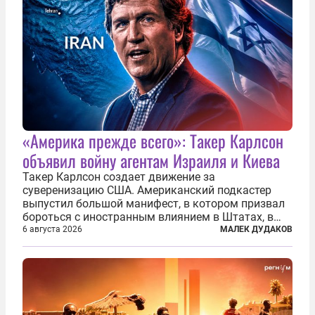
«Америка прежде всего»: Такер Карлсон
объявил войну агентам Израиля и Киева
Такер Карлсон создает движение за
суверенизацию США. Американский подкастер
выпустил большой манифест, в котором призвал
бороться с иностранным влиянием в Штатах, в
первую очередь имея в виду Израиль. А также
6 августа 2026
МАЛЕК ДУДАКОВ
прекратить заморские войны, выплатить
репарации Ирану, остановить прием мигрантов...