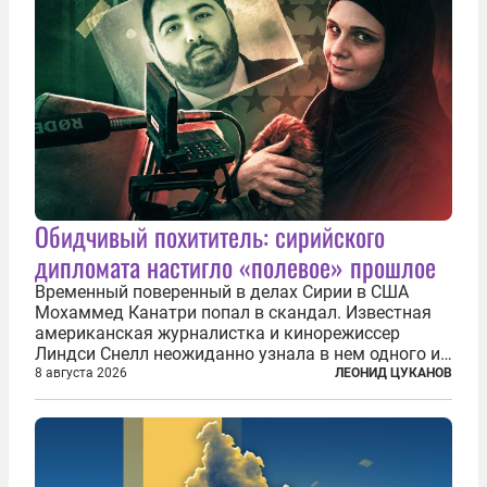
Обидчивый похититель: сирийского
дипломата настигло «полевое» прошлое
Временный поверенный в делах Сирии в США
Мохаммед Канатри попал в скандал. Известная
американская журналистка и кинорежиссер
Линдси Снелл неожиданно узнала в нем одного из
бандитов, похитивших ее в сирийском Алеппо в
8 августа 2026
ЛЕОНИД ЦУКАНОВ
2016 году. Журналистка убеждена, что Канатри, в
то время известный под подпольным...