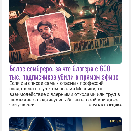
Белое сомбреро: за что блогера с 600
тыс. подписчиков убили в прямом эфире
Если бы списки самых опасных профессий
создавались с учетом реалий Мексики, то
взаимодействие с ядерными отходами или труд в
шахте явно отодвинулись бы на второй или даже
третий план. А вот блогерам, журналистам и
9 августа 2026
ОЛЬГА КУЗНЕЦОВА
музыкантам пришлось бы выйти вперед. В
Кульякане, столице штата Синалоа, прямо во...