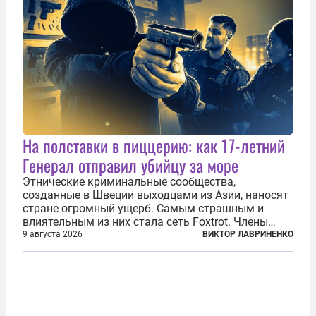
На полставки в пиццерию: как 17-летний
Генерал отправил убийцу за море
Этнические криминальные сообщества,
созданные в Швеции выходцами из Азии, наносят
стране огромный ущерб. Самым страшным и
влиятельным из них стала сеть Foxtrot. Члены
этой сети не только убивают и грабят шведов,
9 августа 2026
ВИКТОР ЛАВРИНЕНКО
подсаживают их на наркотики, но и совершают
нечто еще даже более страшное — массово...