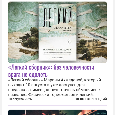
«Легкий сборник»: без человечности
врага не одолеть
«Легкий сборник» Марины Ахмедовой, который
выходит 10 августа и уже доступен для
предзаказа, имеет, конечно, очень обманчивое
название. Физически-то, может, он и легкий
относительно. Но метафизически —
10 августа 2026
ФЕДОТ СТРЕЛЕЦКИЙ
безотносительно тяжелый. Десять рассказов,
каждый из которых напрямую или косвенно (в
основном —...