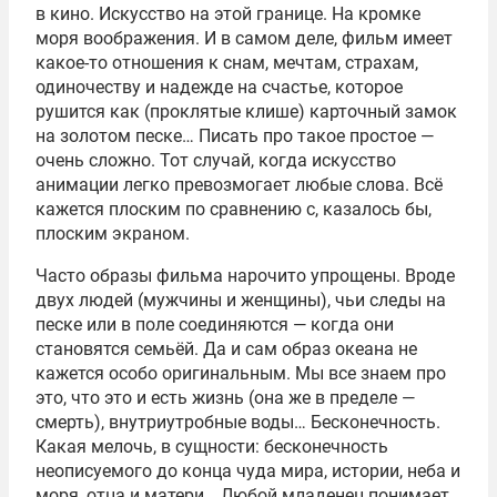
в кино. Искусство на этой границе. На кромке
моря воображения. И в самом деле, фильм имеет
какое-то отношения к снам, мечтам, страхам,
одиночеству и надежде на счастье, которое
рушится как (проклятые клише) карточный замок
на золотом песке… Писать про такое простое —
очень сложно. Тот случай, когда искусство
анимации легко превозмогает любые слова. Всё
кажется плоским по сравнению с, казалось бы,
плоским экраном.
Часто образы фильма нарочито упрощены. Вроде
двух людей (мужчины и женщины), чьи следы на
песке или в поле соединяются — когда они
становятся семьёй. Да и сам образ океана не
кажется особо оригинальным. Мы все знаем про
это, что это и есть жизнь (она же в пределе —
смерть), внутриутробные воды… Бесконечность.
Какая мелочь, в сущности: бесконечность
неописуемого до конца чуда мира, истории, неба и
моря, отца и матери… Любой младенец понимает.