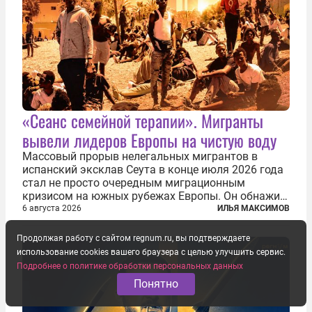
«Сеанс семейной терапии». Мигранты
вывели лидеров Европы на чистую воду
Массовый прорыв нелегальных мигрантов в
испанский эксклав Сеута в конце июля 2026 года
стал не просто очередным миграционным
кризисом на южных рубежах Европы. Он обнажил
фундаментальный раскол внутри Евросоюза,
6 августа 2026
ИЛЬЯ МАКСИМОВ
продемонстрировав, что десятилетиями
выстраивавшаяся миграционная политика ЕС
Продолжая работу с сайтом regnum.ru, вы подтверждаете
зашла в...
использование cookies вашего браузера с целью улучшить сервис.
Подробнее о политике обработки персональных данных
Понятно