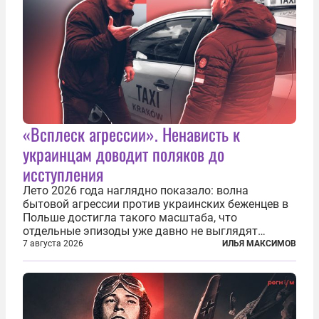
«Всплеск агрессии». Ненависть к
украинцам доводит поляков до
исступления
Лето 2026 года наглядно показало: волна
бытовой агрессии против украинских беженцев в
Польше достигла такого масштаба, что
отдельные эпизоды уже давно не выглядят
случайными. Поляки, судя по происходящему,
7 августа 2026
ИЛЬЯ МАКСИМОВ
буквально теряют рассудок от ненависти к
украинским беженцам, и каждый новый случай
по-своему...