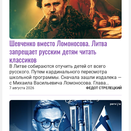
Шевченко вместо Ломоносова. Литва
запрещает русским детям читать
классиков
В Литве собираются отучить детей от всего
русского. Путем кардинального пересмотра
школьной программы. Сначала зашли издалека —
с Михаила Васильевича Ломоносова. Глава
правительства Литвы Миндаугас Синкявичюс
7 августа 2026
ФЕДОТ СТРЕЛЕЦКИЙ
предложил исключить его тексты из программ
общего образования. Мотивировал он это тем,
что...