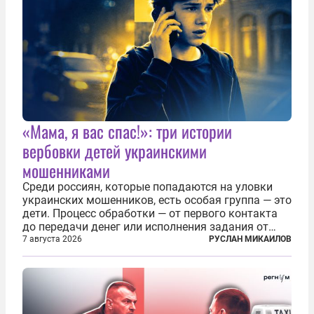
«Мама, я вас спас!»: три истории
вербовки детей украинскими
мошенниками
Среди россиян, которые попадаются на уловки
украинских мошенников, есть особая группа — это
дети. Процесс обработки — от первого контакта
до передачи денег или исполнения задания от
кураторов может занять от двух часов до
7 августа 2026
РУСЛАН МИКАИЛОВ
нескольких месяцев. Детей превращают в
послушных исполнителей, которые...