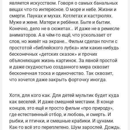
является искусством. Говоря о самых банальных
вещах что-то интересное. О море и небе. Жизни и
смерти. Пауках и мухах. Котлетах и кастрюлях.
Муже и жене. Матери и ребёнке. Быте и бытии.
Конечно, дело не в сюжетах… И даже не в ремесле
аниматоров. А в чём-то ещё, что ускользает от
слов, но живёт на экране… Фильм сделан почти с
простотой «библейского лубка» или каких-нибудь
бесконечных «детских сказок» и прочих
объясняющих жизнь картинок. За явной простой
и даже скудностью созданного мира сквозит
бесконечная тоска и одиночество. Так сквозит,
что хочется даже закрыть форточку иногда.
Хотя, для кого как. Для детей мультик будет куда
как веселей. И даже смешней местами. В конце
концов, это ещё и просто фильм «про природу»,
где естественный отбор, и любовь, и смерть. И
рыбки, и птички, и смешные крабики. И цунами.
Как-то всё это переплетено. Шум зарослей. Дождь.