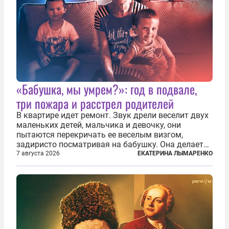
«Бабушка, мы умрем?»: год в подвале,
три пожара и расстрел родителей
В квартире идет ремонт. Звук дрели веселит двух
маленьких детей, мальчика и девочку, они
пытаются перекричать ее веселым визгом,
задиристо посматривая на бабушку. Она делает
им замечание, но внуки чувствуют, что она
7 августа 2026
ЕКАТЕРИНА ЛЫМАРЕНКО
сердится невсерьез. И это правда: дрель, конечно,
сверлит противно, но всё...