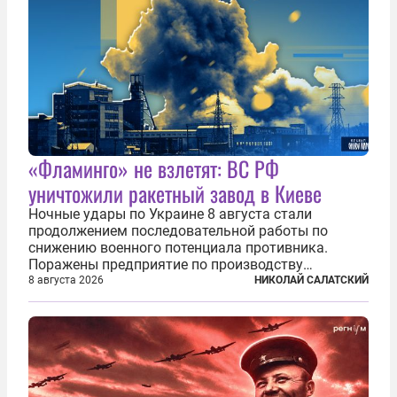
«Фламинго» не взлетят: ВС РФ
уничтожили ракетный завод в Киеве
Ночные удары по Украине 8 августа стали
продолжением последовательной работы по
снижению военного потенциала противника.
Поражены предприятие по производству
крылатых ракет, крупный склад топлива и два
8 августа 2026
НИКОЛАЙ САЛАТСКИЙ
сухогруза с военными грузами. Дополнительно
нанесены удары по объектам в ряде городов. В
Киеве...