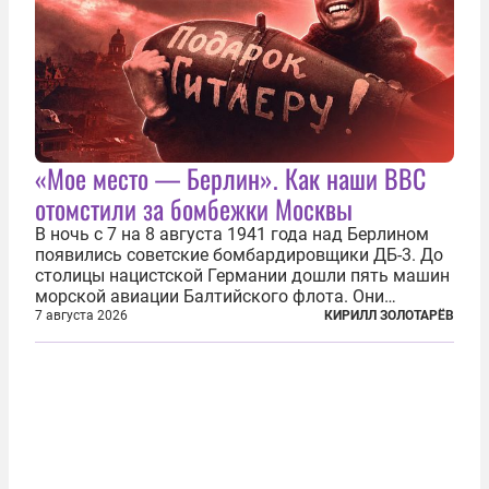
«Мое место — Берлин». Как наши ВВС
отомстили за бомбежки Москвы
В ночь с 7 на 8 августа 1941 года над Берлином
появились советские бомбардировщики ДБ-3. До
столицы нацистской Германии дошли пять машин
морской авиации Балтийского флота. Они
сбросили бомбы на город, который в тот момент
7 августа 2026
КИРИЛЛ ЗОЛОТАРЁВ
жил в полной уверенности, что война идет где-то
далеко на востоке, Красная...