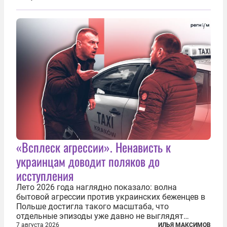
нескольких месяцев. Детей превращают в
послушных исполнителей, которые...
«Всплеск агрессии». Ненависть к
украинцам доводит поляков до
исступления
Лето 2026 года наглядно показало: волна
бытовой агрессии против украинских беженцев в
Польше достигла такого масштаба, что
отдельные эпизоды уже давно не выглядят
случайными. Поляки, судя по происходящему,
7 августа 2026
ИЛЬЯ МАКСИМОВ