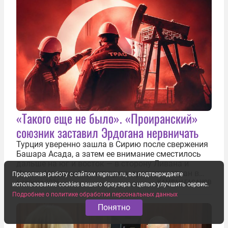
«Такого еще не было». «Проиранский»
союзник заставил Эрдогана нервничать
Турция уверенно зашла в Сирию после свержения
Башара Асада, а затем ее внимание сместилось
дальше на юг и восток — в сторону Ливана и
Ирака. Недавний визит премьеров этих стран в
Продолжая работу с сайтом regnum.ru, вы подтверждаете
Анкару, договоры об участии турецкой компании
6 августа 2026
КАМРАН ГАСАНОВ
использование cookies вашего браузера с целью улучшить сервис.
TPAO в разработке нефти иракского Киркука и
Подробнее о политике обработки персональных данных
«Дороги развития» подтверждают...
Понятно