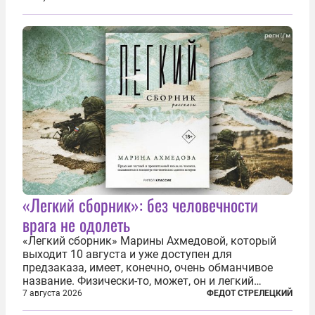
буквально теряют рассудок от ненависти к
украинским беженцам, и каждый новый случай
по-своему...
«Легкий сборник»: без человечности
врага не одолеть
«Легкий сборник» Марины Ахмедовой, который
выходит 10 августа и уже доступен для
предзаказа, имеет, конечно, очень обманчивое
название. Физически-то, может, он и легкий
относительно. Но метафизически —
7 августа 2026
ФЕДОТ СТРЕЛЕЦКИЙ
безотносительно тяжелый. Десять рассказов,