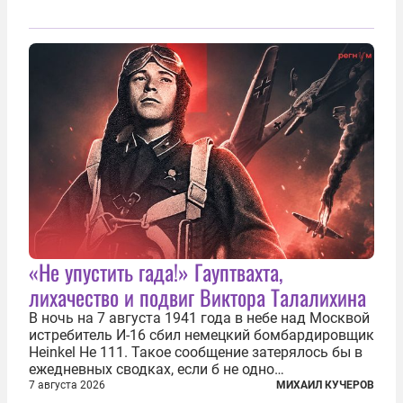
«Не упустить гада!» Гауптвахта,
лихачество и подвиг Виктора Талалихина
В ночь на 7 августа 1941 года в небе над Москвой
истребитель И-16 сбил немецкий бомбардировщик
Heinkel He 111. Такое сообщение затерялось бы в
ежедневных сводках, если б не одно
обстоятельство. Это был один из первых в
7 августа 2026
МИХАИЛ КУЧЕРОВ