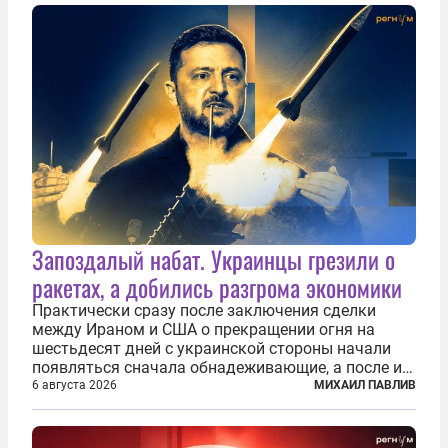
Запоздалый набат. Украинцы грезили о
ракетах, а добились разгрома экономики
Практически сразу после заключения сделки
между Ираном и США о прекращении огня на
шестьдесят дней с украинской стороны начали
появляться сначала обнадеживающие, а после и
вовсе бравурные заявления про некий «перелом»
6 августа 2026
МИХАИЛ ПАВЛИВ
в войне. Вероятно, в сознании первых лиц
киевского режима и стоящих за ними...