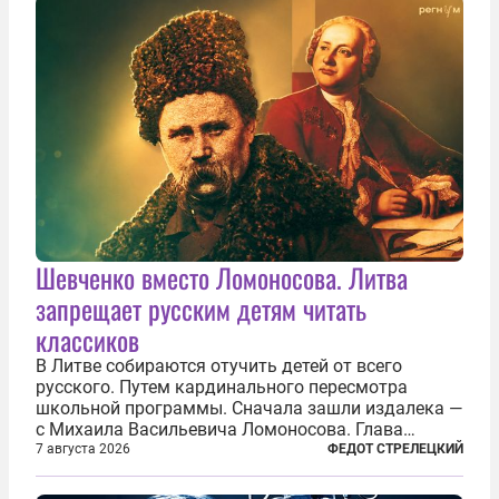
Шевченко вместо Ломоносова. Литва
запрещает русским детям читать
классиков
В Литве собираются отучить детей от всего
русского. Путем кардинального пересмотра
школьной программы. Сначала зашли издалека —
с Михаила Васильевича Ломоносова. Глава
правительства Литвы Миндаугас Синкявичюс
7 августа 2026
ФЕДОТ СТРЕЛЕЦКИЙ
предложил исключить его тексты из программ
общего образования. Мотивировал он это тем,