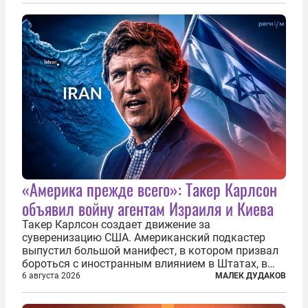
истории отечественной авиации ночных таранов.
У пилота — младшего лейтенанта...
«Америка прежде всего»: Такер Карлсон
объявил войну агентам Израиля и Киева
Такер Карлсон создает движение за
суверенизацию США. Американский подкастер
выпустил большой манифест, в котором призвал
бороться с иностранным влиянием в Штатах, в
первую очередь имея в виду Израиль. А также
6 августа 2026
МАЛЕК ДУДАКОВ
прекратить заморские войны, выплатить
репарации Ирану, остановить прием мигрантов...