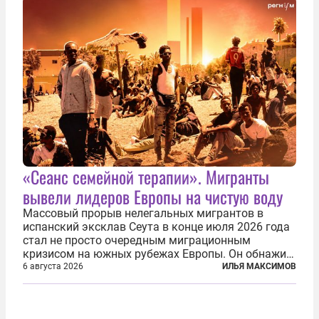
«Сеанс семейной терапии». Мигранты
вывели лидеров Европы на чистую воду
Массовый прорыв нелегальных мигрантов в
испанский эксклав Сеута в конце июля 2026 года
стал не просто очередным миграционным
кризисом на южных рубежах Европы. Он обнажил
фундаментальный раскол внутри Евросоюза,
6 августа 2026
ИЛЬЯ МАКСИМОВ
продемонстрировав, что десятилетиями
выстраивавшаяся миграционная политика ЕС
зашла в...