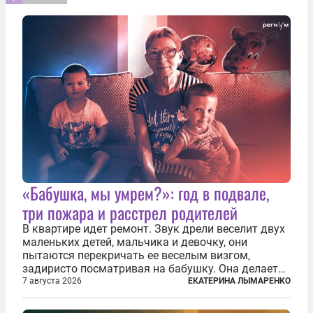
«Бабушка, мы умрем?»: год в подвале,
три пожара и расстрел родителей
В квартире идет ремонт. Звук дрели веселит двух
маленьких детей, мальчика и девочку, они
пытаются перекричать ее веселым визгом,
задиристо посматривая на бабушку. Она делает
им замечание, но внуки чувствуют, что она
7 августа 2026
ЕКАТЕРИНА ЛЫМАРЕНКО
сердится невсерьез. И это правда: дрель, конечно,
сверлит противно, но всё...