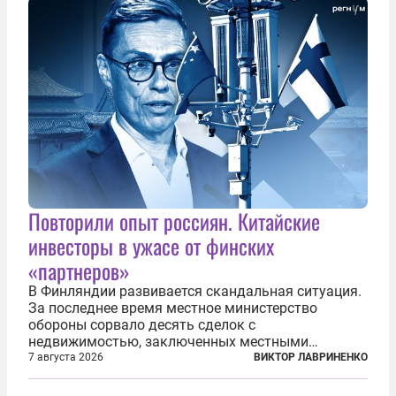
что...
Повторили опыт россиян. Китайские
инвесторы в ужасе от финских
«партнеров»
В Финляндии развивается скандальная ситуация.
За последнее время местное министерство
обороны сорвало десять сделок с
недвижимостью, заключенных местными
фирмами с китайским капиталом. Чиновники
7 августа 2026
ВИКТОР ЛАВРИНЕНКО
заявили, что они могли заключаться с целью
создания в Финляндии шпионской сети, чтобы