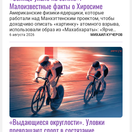
Малоизвестные факты о Хиросиме
Американские физики-ядерщики, которые
работали над Манхэттенским проектом, чтобы
доходчиво описать «картинку» атомного взрыва,
использовали образ из «Махабхараты»: «Ярче
тысячи солнц пылало это пламя». Не все жители
6 августа 2026
МИХАИЛ КУЧЕРОВ
японских городов Хиросимы и Нагасаки, на
которых США в августе 1945 года поставили...
«Выдающиеся округлости». Уловки
превращают спорт в состязание