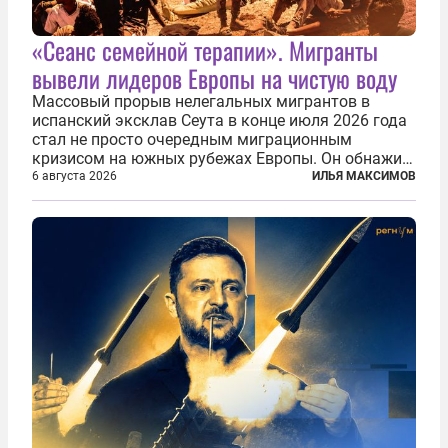
«Сеанс семейной терапии». Мигранты
вывели лидеров Европы на чистую воду
Массовый прорыв нелегальных мигрантов в
испанский эксклав Сеута в конце июля 2026 года
стал не просто очередным миграционным
кризисом на южных рубежах Европы. Он обнажил
фундаментальный раскол внутри Евросоюза,
6 августа 2026
ИЛЬЯ МАКСИМОВ
продемонстрировав, что десятилетиями
выстраивавшаяся миграционная политика ЕС
зашла в...