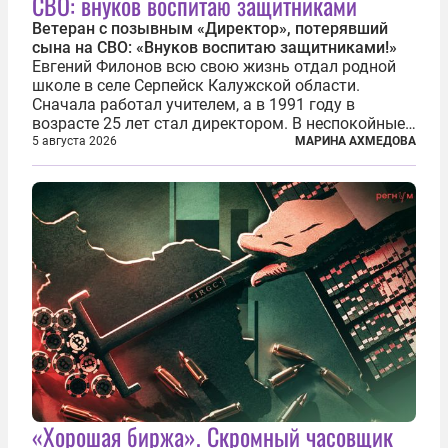
СВО: внуков воспитаю защитниками
Ветеран с позывным «Директор», потерявший
сына на СВО: «Внуков воспитаю защитниками!»
Евгений Филонов всю свою жизнь отдал родной
школе в селе Серпейск Калужской области.
Сначала работал учителем, а в 1991 году в
возрасте 25 лет стал директором. В неспокойные
90-е он сумел спасти школу от закрытия и со
5 августа 2026
МАРИНА АХМЕДОВА
временем сделал ее лучшей в районе. В 2023 году
в возрасте 57 лет вслед за сыном...
«Хорошая биржа». Скромный часовщик