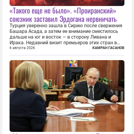
«Такого еще не было». «Проиранский»
союзник заставил Эрдогана нервничать
Турция уверенно зашла в Сирию после свержения
Башара Асада, а затем ее внимание сместилось
дальше на юг и восток — в сторону Ливана и
Ирака. Недавний визит премьеров этих стран в
Анкару, договоры об участии турецкой компании
6 августа 2026
КАМРАН ГАСАНОВ
TPAO в разработке нефти иракского Киркука и
«Дороги развития» подтверждают...