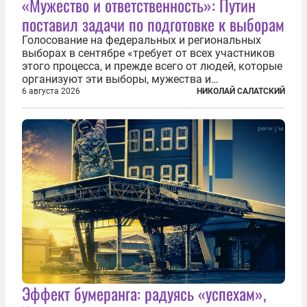
«Мужество и ответственность»: Путин
поставил задачи по подготовке к выборам
Голосование на федеральных и региональных
выборах в сентябре «требует от всех участников
этого процесса, и прежде всего от людей, которые
организуют эти выборы, мужества и
ответственного отношения к формированию
6 августа 2026
НИКОЛАЙ САЛАТСКИЙ
власти», — подчеркнул президент Владимир Путин
на состоявшейся 5 августа в Кремле...
Эффект бумеранга: радуясь «успехам»,