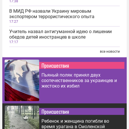
17:38
В МИД РФ назвали Украину мировым
экспортером террористического опыта
17:27
Учитель назвал антигуманной идею о лишении
обедов детей иностранцев в школе
17:17
все новости
Происшествия
Пьяный поляк принял двух
соотечественников за украинцев и
жестоко их избил
Происшествия
Ребенок и женщина погибли во
время урагана в Смоленской