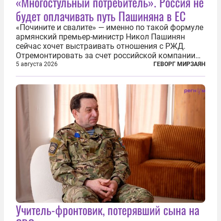
«Многостульный потребитель». Россия не
будет оплачивать путь Пашиняна в ЕС
«Почините и свалите» — именно по такой формуле
армянский премьер-министр Никол Пашинян
сейчас хочет выстраивать отношения с РЖД.
Отремонтировать за счет российской компании
железнодорожную инфраструктуру в районе
5 августа 2026
ГЕВОРГ МИРЗАЯН
прохождения TRIPP (коридора, который должен
связать Азербайджан и Турцию через...
Учитель-фронтовик, потерявший сына на