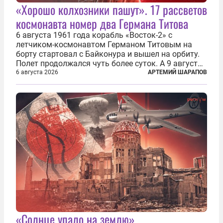
«Хорошо колхозники пашут». 17 рассветов
космонавта номер два Германа Титова
6 августа 1961 года корабль «Восток-2» с
летчиком-космонавтом Германом Титовым на
борту стартовал с Байконура и вышел на орбиту.
Полет продолжался чуть более суток. А 9 августа
второй человек в космосе получил звезду Героя
6 августа 2026
АРТЕМИЙ ШАРАПОВ
Советского Союза и орден Ленина. Миссия Титова
зачастую находится несколько...
«Солнце упало на землю».