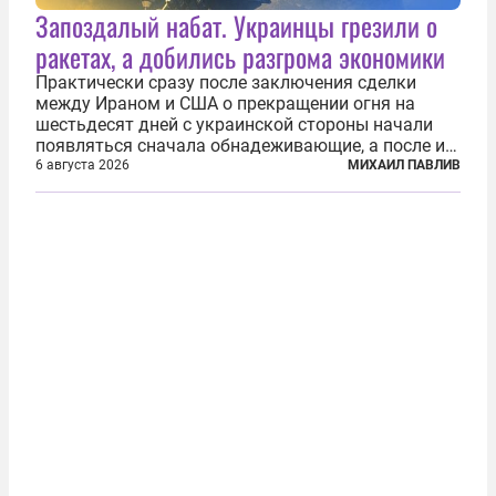
Запоздалый набат. Украинцы грезили о
ракетах, а добились разгрома экономики
Практически сразу после заключения сделки
между Ираном и США о прекращении огня на
шестьдесят дней с украинской стороны начали
появляться сначала обнадеживающие, а после и
вовсе бравурные заявления про некий «перелом»
6 августа 2026
МИХАИЛ ПАВЛИВ
в войне. Вероятно, в сознании первых лиц
киевского режима и стоящих за ними...