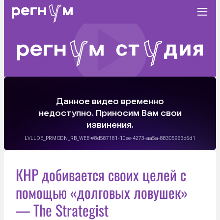
КНР добивается своих целей с
помощью «долговых ловушек»
— The Strategist