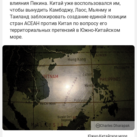
влияния Пекина. Китай уже воспользовался им,
чтобы вынудить Камбоджу, Лаос, Мьянму и
Таиланд заблокировать создание единой позиции
стран АСЕАН против Китая по вопросу его
территориальных претензий в Южно-Китайском
море.
Charles Dharapak
Южно-Китайское море