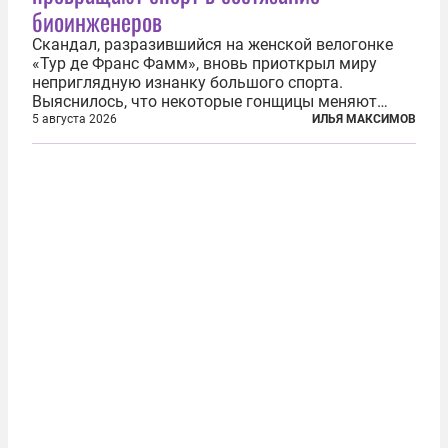
биоинженеров
Скандал, разразившийся на женской велогонке
«Тур де Франс Фамм», вновь приоткрыл миру
неприглядную изнанку большого спорта.
Выяснилось, что некоторые гонщицы меняют
размер груди ради улучшения аэродинамики. За
5 августа 2026
ИЛЬЯ МАКСИМОВ
фасадом труда, мастерства, упорства и
благородства, которые мы привыкли
ассоциировать с...