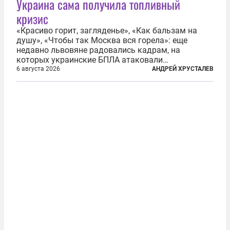
Украина сама получила топливный
кризис
«Красиво горит, загляденье», «Как бальзам на
душу», «Чтобы так Москва вся горела»: еще
недавно львовяне радовались кадрам, на
которых украинские БПЛА атаковали
нефтеперерабатывающие предприятия России. В
6 августа 2026
АНДРЕЙ ХРУСТАЛЕВ
скором времени оказалось, что в «эту игру можно
играть вдвоем» — российские дроны только за...