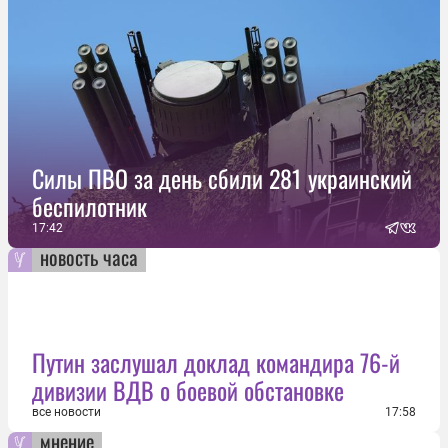
Силы ПВО за день сбили 281 украинский
беспилотник
17:42
новость часа
Путин заслушал доклад командира 76-й
дивизии ВДВ о боевой обстановке
все новости
17:58
мнение