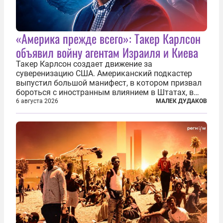
«Америка прежде всего»: Такер Карлсон
объявил войну агентам Израиля и Киева
Такер Карлсон создает движение за
суверенизацию США. Американский подкастер
выпустил большой манифест, в котором призвал
бороться с иностранным влиянием в Штатах, в
первую очередь имея в виду Израиль. А также
6 августа 2026
МАЛЕК ДУДАКОВ
прекратить заморские войны, выплатить
репарации Ирану, остановить прием мигрантов...