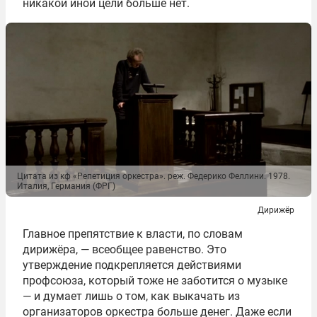
никакой иной цели больше нет.
Цитата из кф «Репетиция оркестра». реж. Федерико Феллини. 1978.
Италия, Германия (ФРГ)
Дирижёр
Главное препятствие к власти, по словам
дирижёра, — всеобщее равенство. Это
утверждение подкрепляется действиями
профсоюза, который тоже не заботится о музыке
— и думает лишь о том, как выкачать из
организаторов оркестра больше денег. Даже если