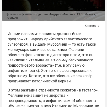
Цитата из кф «Амаркорд». реж. Федерико Феллини. 1973. Италия,
Франция
Кинотеатр
Иными словами: фашисты должны были
предложить народу арийского галактического
супергероя, а выдали Муссолини — то есть такой
же «мусор», как и все остальные. Феллини
обвиняет фашистского диктатора в том, что он
«заключил итальянцев в тюрьму бесконечного
подросткового возраста» (т.е. в эту самую
инфантильность). Хотя его пафос адресовал к
обратному. Кстати, это же обвинение режиссёр
предъявляет католической церкви.
В этом разгадка странности сюжетов «в гестапо».
Феллини ненавидит не зверства и
несправедливость, а инфантилизм. И обвиняет в
нём не фашистов, а всю Италию: до Муссолини, во