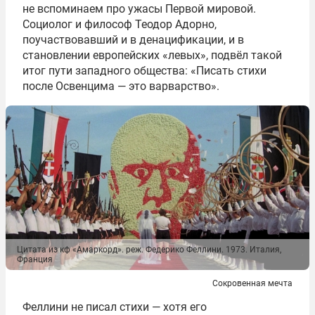
не вспоминаем про ужасы Первой мировой.
Социолог и философ Теодор Адорно,
поучаствовавший и в денацификации, и в
становлении европейских «левых», подвёл такой
итог пути западного общества: «Писать стихи
после Освенцима — это варварство».
Цитата из кф «Амаркорд». реж. Федерико Феллини. 1973. Италия,
Франция
Сокровенная мечта
Феллини не писал стихи — хотя его