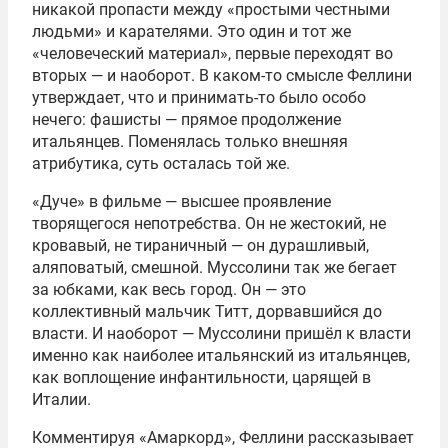
никакой пропасти между «простыми честными
людьми» и карателями. Это один и тот же
«человеческий материал», первые переходят во
вторых — и наоборот. В каком-то смысле Феллини
утверждает, что и принимать-то было особо
нечего: фашисты — прямое продолжение
итальянцев. Поменялась только внешняя
атрибутика, суть осталась той же.
«Дуче» в фильме — высшее проявление
творящегося непотребства. Он не жестокий, не
кровавый, не тираничный — он дурашливый,
аляповатый, смешной. Муссолини так же бегает
за юбками, как весь город. Он — это
коллективный мальчик Титт, дорвавшийся до
власти. И наоборот — Муссолини пришёл к власти
именно как наиболее итальянский из итальянцев,
как воплощение инфантильности, царящей в
Италии.
Комментируя «Амаркорд», Феллини рассказывает