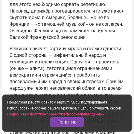
для этого необходимо сорвать репетицию.
Наконец, дирижёр проговаривается, что уже начал
скупать дома в Америке, Берлине… Но не во
Франции — «с тамошней музыкой» он не согласен.
Очевидно, Феллини здесь намекает на идеалы
Великой Французской революции.
Режиссёр рисует картину мрака и безысходности.
С одной стороны — инфантильный народ и
«гулящая» интеллигенция. С другой — правитель
(он же — элита), тяготящийся ограничениями
демократии и стремящийся поработить
презираемый им народ в своих интересах. Причём
народ уже теряет человеческий облик, в то время
как дирижёр сохраняет способность мыслить
холодно, рационально. Даже когда музыканты
Продолжая работу с сайтом regnum.ru, вы подтверждаете
срывают репетицию и поднимают бунт — маэстро
использование cookies вашего браузера с целью улучшить сервис.
лишь с усмешкой взирает на разворачивающуюся
Подробнее о политике обработки персональных данных
вакханалию. Он знает, кто выйдет победителем.
Понятно
Стены церкви рушатся под тяжёлыми ударами