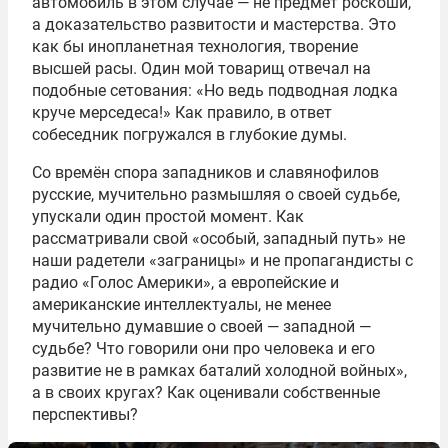
автомобиль в этом случае — не предмет роскоши,
а доказательство развитости и мастерства. Это
как бы инопланетная технология, творение
высшей расы. Один мой товарищ отвечал на
подобные сетования: «Но ведь подводная лодка
круче мерседеса!» Как правило, в ответ
собеседник погружался в глубокие думы.
Со времён спора западников и славянофилов
русские, мучительно размышляя о своей судьбе,
упускали один простой момент. Как
рассматривали свой «особый, западный путь» не
наши радетели «заграницы» и не пропагандисты с
радио «Голос Америки», а европейские и
американские интеллектуалы, не менее
мучительно думавшие о своей — западной —
судьбе? Что говорили они про человека и его
развитие не в рамках баталий холодной войных»,
а в своих кругах? Как оценивали собственные
перспективы?