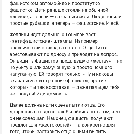
фашистском автомобиле и проститутке-
фашистке. Дети раньше стояли на обычной
линейке, а теперь — на фашистской. Люди носили
простые рубашки, а теперь — фашистские. И всё.
Феллини идёт дальше: он обыгрывает
«антифашистские» штампы. Например,
классический эпизод в гестапо. Отца Титта
арестовывают по доносу и приводят на допрос.
Он видит у фашистов предыдущую «жертву» — но
не убитую или замученную, а просто немного
напуганную. Ей говорят только: «Ну и каковы
оказались эти страшные фашисты, против
которых ты так восставал, — даже пальцем тебя
не тронули! Иди домой…»
Далее должна идти сцена пытки отца. Его
допрашивают, даже как бы обвиняют в том, чего
он не совершал. Наконец, фашисты получают
предлог для «жестокостей» — а конкретно для
того, чтобы заставить отца с ними выпить.