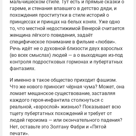
мальчишеском стиле. Тут есть и прямые сказки о
гареме, и стенания впавшего в детство дяди, и
похождения проститутки в стиле историй о
принцессах и принцах на белых конях. Уже одно
то, что местной недостижимой Венерой считается
женщина лёгкого поведения, задаёт
специфическое понимание в фильме «любви».
Речь идёт не о духовной близости двух взрослых
(во всех смыслах) людей — а о выходящих из-под
контроля подростковых гормонах и пубертатных
фантазиях.
И именно в такое общество приходит фашизм.
Что же нового приносит чёрная чума? Может, она
ломает мещанское существование, заставляя
каждого героя-инфантила столкнуться с
реальной, «взрослой» жизнью? Показывает всю
тщету пубертатных похождений и требует от
людей героизма — или окончательного падения?
Нет, оставьте это Золтану Фабри и «Пятой
печати».