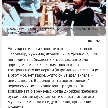
Цитата из кф «Репетиция оркестра». реж. Федерико Феллини. 1978.
Италия, Германия (ФРГ)
Шутники
Есть здесь и некие положительные персонажи.
Например, мужчина, играющий на тромбоне, — он
выглядит как блаженный, рассуждает о зле,
царящем в мире, и первым показывает на
трещины в стенах церкви (выражение на его лице
в этот момент такое, будто он увидел ангела —
или дьявола). Выделяется также старенький
переписчик нот — хранитель традиций. Он
вспоминает о временах, когда дирижёр железной
рукой держал музыкантов, и оркестр играл его
музыку — имеется в виду, конечно, правление
монарха.