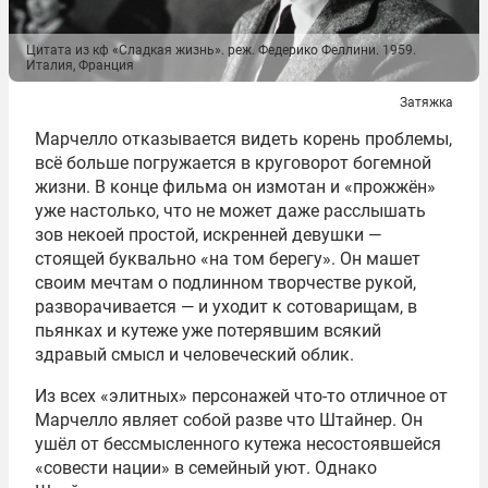
Цитата из кф «Сладкая жизнь». реж. Федерико Феллини. 1959.
Италия, Франция
Затяжка
Марчелло отказывается видеть корень проблемы,
всё больше погружается в круговорот богемной
жизни. В конце фильма он измотан и «прожжён»
уже настолько, что не может даже расслышать
зов некоей простой, искренней девушки —
стоящей буквально «на том берегу». Он машет
своим мечтам о подлинном творчестве рукой,
разворачивается — и уходит к сотоварищам, в
пьянках и кутеже уже потерявшим всякий
здравый смысл и человеческий облик.
Из всех «элитных» персонажей что-то отличное от
Марчелло являет собой разве что Штайнер. Он
ушёл от бессмысленного кутежа несостоявшейся
«совести нации» в семейный уют. Однако