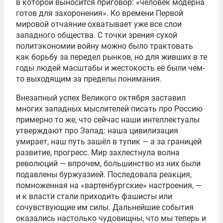
в которой выносится приговор: «человек модерна
готов для захоронения». Ко времени Первой
мировой отчаяние охватывает уже все слои
западного общества. С точки зрения сухой
политэкономии войну можно было трактовать
как борьбу за передел рынков, но для живших в те
годы людей масштабы и жестокость её были чем-
то выходящим за пределы понимания.
Внезапный успех Великого октября заставил
многих западных мыслителей писать про Россию
примерно то же, что сейчас наши интеллектуалы
утверждают про Запад: наша цивилизация
умирает, наш путь зашёл в тупик — а за границей
развитие, прогресс. Мир захлестнула волна
революций — впрочем, большинство из них были
подавлены буржуазией. Последовала реакция,
помноженная на «вартенбургские» настроения, —
и к власти стали приходить фашисты или
сочувствующие им силы. Дальнейшие события
оказались настолько чудовищны, что мы теперь и