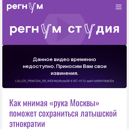
Как мнимая «рука Москвы»
поможет сохраниться латышской
этнократии