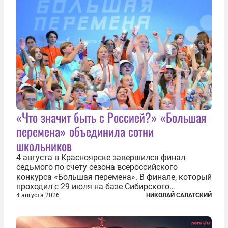
«Что значит быть с Россией?» «Большая
перемена» объединила сотни
школьников
4 августа в Красноярске завершился финал
седьмого по счету сезона всероссийского
конкурса «Большая перемена». В финале, который
проходил с 29 июля на базе Сибирского
федерального университета, собрались более 800
4 августа 2026
НИКОЛАЙ САЛАТСКИЙ
молодых участников — школьников 5–7-х классов
со всей России и старшеклассников из-за...