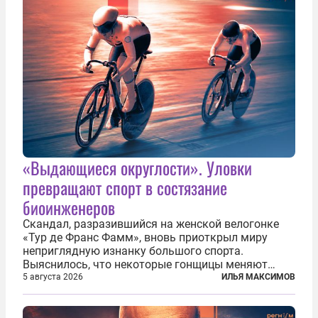
«Выдающиеся округлости». Уловки
превращают спорт в состязание
биоинженеров
Скандал, разразившийся на женской велогонке
«Тур де Франс Фамм», вновь приоткрыл миру
неприглядную изнанку большого спорта.
Выяснилось, что некоторые гонщицы меняют
размер груди ради улучшения аэродинамики. За
5 августа 2026
ИЛЬЯ МАКСИМОВ
фасадом труда, мастерства, упорства и
благородства, которые мы привыкли