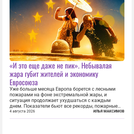
«И это еще даже не пик». Небывалая
жара губит жителей и экономику
Евросоюза
Уже больше месяца Европа борется с лесными
пожарами на фоне экстремальной жары, и
ситуация продолжает ухудшаться с каждым
днем. Показатели бьют все рекорды, пожарные
гибнут, масштабы эвакуации растут, а засуха тем
4 августа 2026
ИЛЬЯ МАКСИМОВ
временем добивает реки, энергетику и сельское
хозяйство. По данным Европейской...