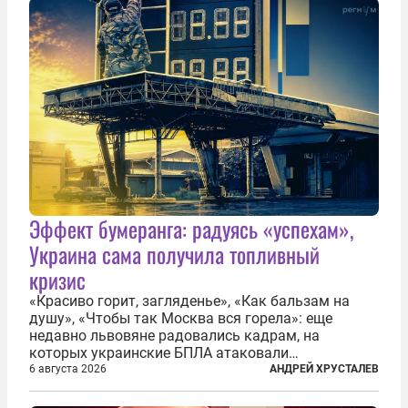
Эффект бумеранга: радуясь «успехам»,
Украина сама получила топливный
кризис
«Красиво горит, загляденье», «Как бальзам на
душу», «Чтобы так Москва вся горела»: еще
недавно львовяне радовались кадрам, на
которых украинские БПЛА атаковали
нефтеперерабатывающие предприятия России. В
6 августа 2026
АНДРЕЙ ХРУСТАЛЕВ
скором времени оказалось, что в «эту игру можно
играть вдвоем» — российские дроны только за...