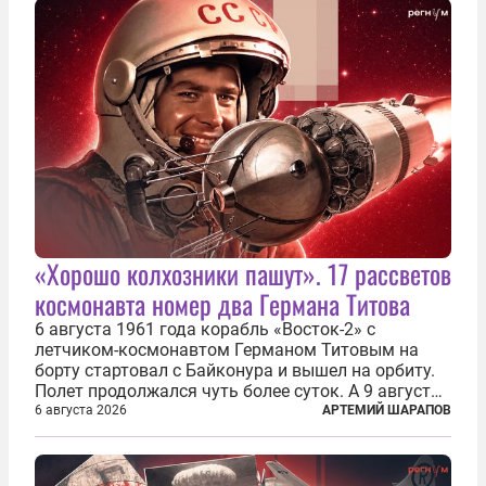
«Хорошо колхозники пашут». 17 рассветов
космонавта номер два Германа Титова
6 августа 1961 года корабль «Восток-2» с
летчиком-космонавтом Германом Титовым на
борту стартовал с Байконура и вышел на орбиту.
Полет продолжался чуть более суток. А 9 августа
второй человек в космосе получил звезду Героя
6 августа 2026
АРТЕМИЙ ШАРАПОВ
Советского Союза и орден Ленина. Миссия Титова
зачастую находится несколько...