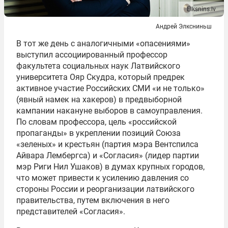
Elksnins.lv
Андрей Элксниньш
В тот же день с аналогичными «опасениями»
выступил ассоциированный профессор
факультета социальных наук Латвийского
университета Ояр Скудра, который предрек
активное участие Российских СМИ «и не только»
(явный намек на хакеров) в предвыборной
кампании накануне выборов в самоуправления.
По словам профессора, цель «российской
пропаганды» в укреплении позиций Союза
«зеленых» и крестьян (партия мэра Вентспилса
Айвара Лембергса) и «Согласия» (лидер партии
мэр Риги Нил Ушаков) в думах крупных городов,
что может привести к усилению давления со
стороны России и реорганизации латвийского
правительства, путем включения в него
представителей «Согласия».