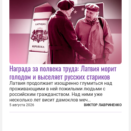
Награда за полвека труда: Латвия морит
голодом и выселяет русских стариков
Латвия продолжает изощренно глумиться над
проживающими в ней пожилыми людьми с
российским гражданством. Над ними уже
несколько лет висит дамоклов меч
насильственного выдворения. Некоторых уже
5 августа 2026
ВИКТОР ЛАВРИНЕНКО
депортировали, а многие уехали сами, не
дожидаясь изгнания из родных домов. Пожилых
людей, проваливших...