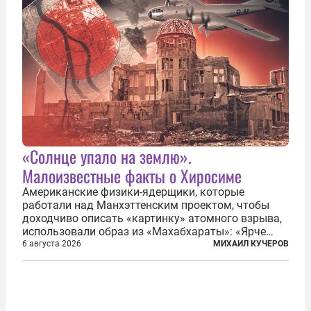
«Солнце упало на землю».
Малоизвестные факты о Хиросиме
Американские физики-ядерщики, которые
работали над Манхэттенским проектом, чтобы
доходчиво описать «картинку» атомного взрыва,
использовали образ из «Махабхараты»: «Ярче
тысячи солнц пылало это пламя». Не все жители
6 августа 2026
МИХАИЛ КУЧЕРОВ
японских городов Хиросимы и Нагасаки, на
которых США в августе 1945 года поставили...