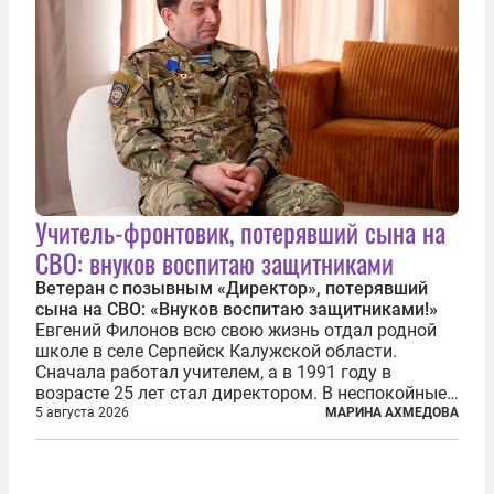
Учитель-фронтовик, потерявший сына на
СВО: внуков воспитаю защитниками
Ветеран с позывным «Директор», потерявший
сына на СВО: «Внуков воспитаю защитниками!»
Евгений Филонов всю свою жизнь отдал родной
школе в селе Серпейск Калужской области.
Сначала работал учителем, а в 1991 году в
возрасте 25 лет стал директором. В неспокойные
90-е он сумел спасти школу от закрытия и со
5 августа 2026
МАРИНА АХМЕДОВА
временем сделал ее лучшей в районе. В 2023 году
в возрасте 57 лет вслед за сыном...