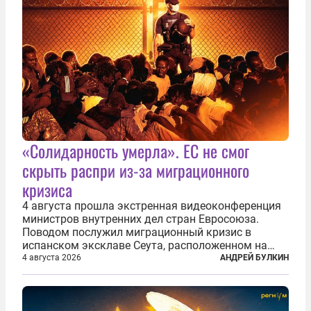
«Солидарность умерла». ЕС не смог
скрыть распри из-за миграционного
кризиса
4 августа прошла экстренная видеоконференция
министров внутренних дел стран Евросоюза.
Поводом послужил миграционный кризис в
испанском эксклаве Сеута, расположенном на
северном побережье Африки. В конце июля
4 августа 2026
АНДРЕЙ БУЛКИН
границу между Марокко и испанской территорией
прорвали до 72 тысяч мигрантов. Подавляющее...