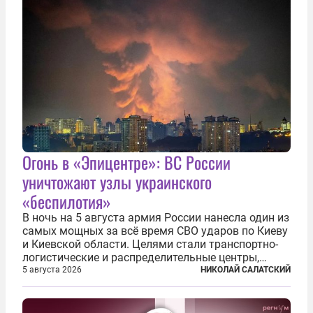
Огонь в «Эпицентре»: ВС России
уничтожают узлы украинского
«беспилотия»
В ночь на 5 августа армия России нанесла один из
самых мощных за всё время СВО ударов по Киеву
и Киевской области. Целями стали транспортно-
логистические и распределительные центры,
которые ВСУ использовали для хранения и
5 августа 2026
НИКОЛАЙ САЛАТСКИЙ
доставки вооружений и грузов военного
назначения. Атака также «накрыла»...