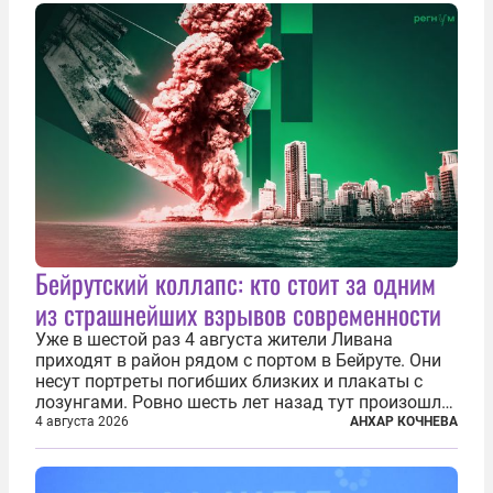
Бейрутский коллапс: кто стоит за одним
из страшнейших взрывов современности
Уже в шестой раз 4 августа жители Ливана
приходят в район рядом с портом в Бейруте. Они
несут портреты погибших близких и плакаты с
лозунгами. Ровно шесть лет назад тут произошла
одна из самых страшных техногенных катастроф
4 августа 2026
АНХАР КОЧНЕВА
нашего времени — взрыв гигантского количества
селитры. Тогда в ливанской...