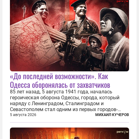
«До последней возможности». Как
Одесса оборонялась от захватчиков
85 лет назад, 5 августа 1941 года, началась
героическая оборона Одессы, города, который
наряду с Ленинградом, Сталинградом и
Севастополем стал одним из первых городов-
героев. Историки приводят фразу из телеграммы
5 августа 2026
МИХАИЛ КУЧЕРОВ
Иосифа Сталина, датированной сентябрем 1941-
го: «Прошу героических участников обороны...