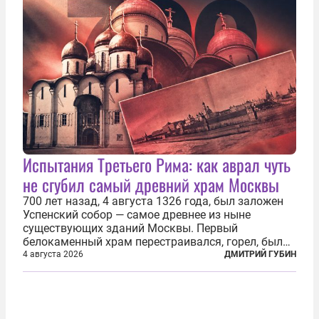
Испытания Третьего Рима: как аврал чуть
не сгубил самый древний храм Москвы
700 лет назад, 4 августа 1326 года, был заложен
Успенский собор — самое древнее из ныне
существующих зданий Москвы. Первый
белокаменный храм перестраивался, горел, был
«чумным кладбищем» и добычей воров,
4 августа 2026
ДМИТРИЙ ГУБИН
использовался не по назначению, разрушался — в
том числе по нетипичным для Европейской
России...