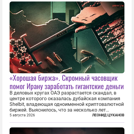
«Хорошая биржа». Скромный часовщик
помог Ирану заработать гигантские деньги
В деловых кругах ОАЭ разрастается скандал, в
центре которого оказалась дубайская компания
Shelbit, владеющая одноименной криптовалютной
биржей. Выяснилось, что за несколько лет
существования через Shelbit прошло не менее 4
5 августа 2026
ЛЕОНИД ЦУКАНОВ
млрд долларов в криптовалюте, принадлежащих
иранским чиновникам и силовикам...