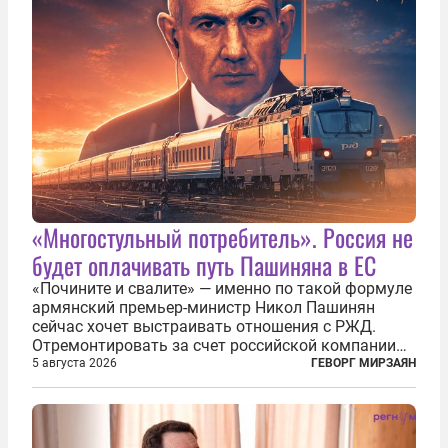
ассоциировать с...
«Многостульный потребитель». Россия не
будет оплачивать путь Пашиняна в ЕС
«Почините и свалите» — именно по такой формуле
армянский премьер-министр Никол Пашинян
сейчас хочет выстраивать отношения с РЖД.
Отремонтировать за счет российской компании
железнодорожную инфраструктуру в районе
5 августа 2026
ГЕВОРГ МИРЗАЯН
прохождения TRIPP (коридора, который должен
связать Азербайджан и Турцию через...