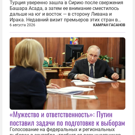
Турция уверенно зашла в Сирию после свержения
Башара Асада, а затем ее внимание сместилось
дальше на юг и восток — в сторону Ливана и
Ирака. Недавний визит премьеров этих стран в
Анкару, договоры об участии турецкой компании
6 августа 2026
КАМРАН ГАСАНОВ
TPAO в разработке нефти иракского Киркука и
«Дороги развития» подтверждают...
«Мужество и ответственность»: Путин
поставил задачи по подготовке к выборам
Голосование на федеральных и региональных