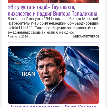
«Не упустить гада!» Гауптвахта,
лихачество и подвиг Виктора Талалихина
В ночь на 7 августа 1941 года в небе над Москвой
истребитель И-16 сбил немецкий бомбардировщик
Heinkel He 111. Такое сообщение затерялось бы в
ежедневных сводках, если б не одно
обстоятельство. Это был один из первых в
7 августа 2026
МИХАИЛ КУЧЕРОВ
истории отечественной авиации ночных таранов.
У пилота — младшего лейтенанта...