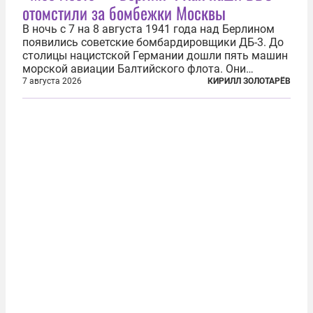
отомстили за бомбежки Москвы
В ночь с 7 на 8 августа 1941 года над Берлином
появились советские бомбардировщики ДБ-3. До
столицы нацистской Германии дошли пять машин
морской авиации Балтийского флота. Они
сбросили бомбы на город, который в тот момент
7 августа 2026
КИРИЛЛ ЗОЛОТАРЁВ
жил в полной уверенности, что война идет где-то
далеко на востоке, Красная...