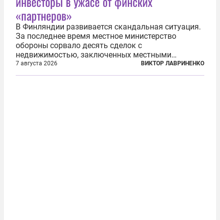
инвесторы в ужасе от финских
«партнеров»
В Финляндии развивается скандальная ситуация.
За последнее время местное министерство
обороны сорвало десять сделок с
недвижимостью, заключенных местными
фирмами с китайским капиталом. Чиновники
7 августа 2026
ВИКТОР ЛАВРИНЕНКО
заявили, что они могли заключаться с целью
создания в Финляндии шпионской сети, чтобы
следить за...