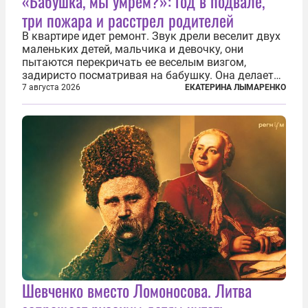
«Бабушка, мы умрем?»: год в подвале,
три пожара и расстрел родителей
В квартире идет ремонт. Звук дрели веселит двух
маленьких детей, мальчика и девочку, они
пытаются перекричать ее веселым визгом,
задиристо посматривая на бабушку. Она делает
им замечание, но внуки чувствуют, что она
7 августа 2026
ЕКАТЕРИНА ЛЫМАРЕНКО
сердится невсерьез. И это правда: дрель, конечно,
сверлит противно, но всё...
Шевченко вместо Ломоносова. Литва