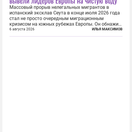
вывели лидеров Европы на чистую воду
Массовый прорыв нелегальных мигрантов в
испанский эксклав Сеута в конце июля 2026 года
стал не просто очередным миграционным
кризисом на южных рубежах Европы. Он обнажил
фундаментальный раскол внутри Евросоюза,
6 августа 2026
ИЛЬЯ МАКСИМОВ
продемонстрировав, что десятилетиями
выстраивавшаяся миграционная политика ЕС
зашла в...