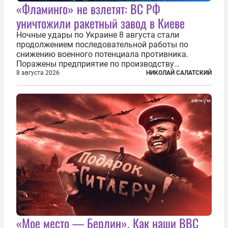
«Фламинго» не взлетят: ВС РФ
уничтожили ракетный завод в Киеве
Ночные удары по Украине 8 августа стали
продолжением последовательной работы по
снижению военного потенциала противника.
Поражены предприятие по производству
крылатых ракет, крупный склад топлива и два
8 августа 2026
НИКОЛАЙ САЛАТСКИЙ
сухогруза с военными грузами. Дополнительно
нанесены удары по объектам в ряде городов. В
Киеве...
«Мое место — Берлин». Как наши ВВС