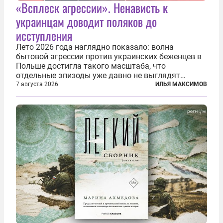
«Всплеск агрессии». Ненависть к
украинцам доводит поляков до
исступления
Лето 2026 года наглядно показало: волна
бытовой агрессии против украинских беженцев в
Польше достигла такого масштаба, что
отдельные эпизоды уже давно не выглядят
случайными. Поляки, судя по происходящему,
7 августа 2026
ИЛЬЯ МАКСИМОВ
буквально теряют рассудок от ненависти к
украинским беженцам, и каждый новый случай
по-своему...