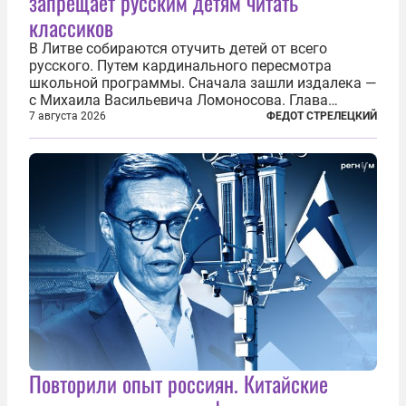
запрещает русским детям читать
классиков
В Литве собираются отучить детей от всего
русского. Путем кардинального пересмотра
школьной программы. Сначала зашли издалека —
с Михаила Васильевича Ломоносова. Глава
правительства Литвы Миндаугас Синкявичюс
7 августа 2026
ФЕДОТ СТРЕЛЕЦКИЙ
предложил исключить его тексты из программ
общего образования. Мотивировал он это тем,
что...
Повторили опыт россиян. Китайские