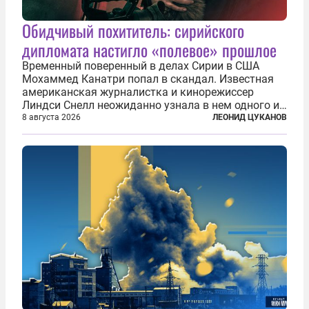
Обидчивый похититель: сирийского
дипломата настигло «полевое» прошлое
Временный поверенный в делах Сирии в США
Мохаммед Канатри попал в скандал. Известная
американская журналистка и кинорежиссер
Линдси Снелл неожиданно узнала в нем одного из
бандитов, похитивших ее в сирийском Алеппо в
8 августа 2026
ЛЕОНИД ЦУКАНОВ
2016 году. Журналистка убеждена, что Канатри, в
то время известный под подпольным...