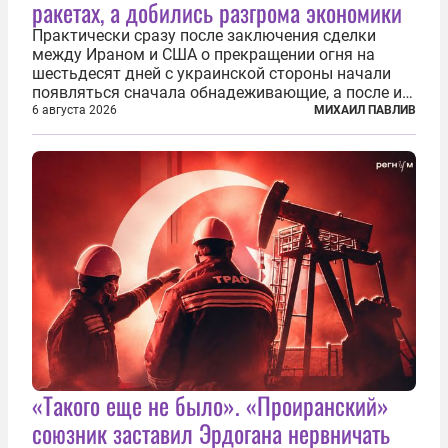
ракетах, а добились разгрома экономики
Практически сразу после заключения сделки
между Ираном и США о прекращении огня на
шестьдесят дней с украинской стороны начали
появляться сначала обнадеживающие, а после и
вовсе бравурные заявления про некий «перелом»
6 августа 2026
МИХАИЛ ПАВЛИВ
в войне. Вероятно, в сознании первых лиц
киевского режима и стоящих за ними...
«Такого еще не было». «Проиранский»
союзник заставил Эрдогана нервничать