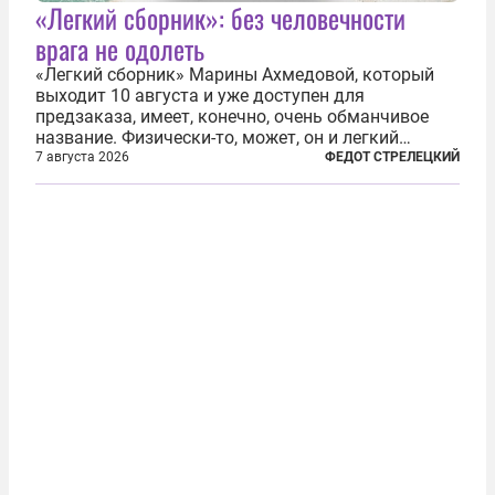
«Легкий сборник»: без человечности
врага не одолеть
«Легкий сборник» Марины Ахмедовой, который
выходит 10 августа и уже доступен для
предзаказа, имеет, конечно, очень обманчивое
название. Физически-то, может, он и легкий
относительно. Но метафизически —
7 августа 2026
ФЕДОТ СТРЕЛЕЦКИЙ
безотносительно тяжелый. Десять рассказов,
каждый из которых напрямую или косвенно (в
основном —...