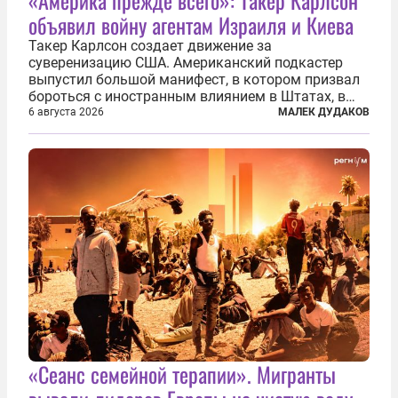
«Америка прежде всего»: Такер Карлсон
объявил войну агентам Израиля и Киева
Такер Карлсон создает движение за
суверенизацию США. Американский подкастер
выпустил большой манифест, в котором призвал
бороться с иностранным влиянием в Штатах, в
первую очередь имея в виду Израиль. А также
6 августа 2026
МАЛЕК ДУДАКОВ
прекратить заморские войны, выплатить
репарации Ирану, остановить прием мигрантов...
«Сеанс семейной терапии». Мигранты