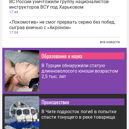
ВС России уничтожили группу националистов-
инструкторов ВСУ под Харьковом
17:44
«Локомотив» не смог прервать серию без побед,
сыграв вничью с «Акроном»
17:34
все новости
Образование и наука
В Турции обнаружили статую
длинноволосого юноши возрастом
2,5 тыс. лет
Происшествия
В Чите подросток погиб в попытке
спасти тонущего в реке товарища