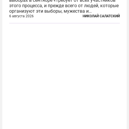
выборах в сентябре «требует от всех участников
этого процесса, и прежде всего от людей, которые
организуют эти выборы, мужества и
ответственного отношения к формированию
6 августа 2026
НИКОЛАЙ САЛАТСКИЙ
власти», — подчеркнул президент Владимир Путин
на состоявшейся 5 августа в Кремле...