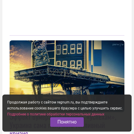
Продолжая работу с сайтом regnum.ru, вы подтверждаете
использование cookies вашего браузера с целью улучшить сервис.
Эффект бумеранга: радуясь «успехам»,
Подробнее о политике обработки персональных данных
Понятно
Украина сама получила топливный
кризис