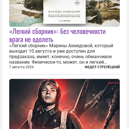
«Легкий сборник»: без человечности
врага не одолеть
«Легкий сборник» Марины Ахмедовой, который
выходит 10 августа и уже доступен для
предзаказа, имеет, конечно, очень обманчивое
название. Физически-то, может, он и легкий
относительно. Но метафизически —
7 августа 2026
ФЕДОТ СТРЕЛЕЦКИЙ
безотносительно тяжелый. Десять рассказов,
каждый из которых напрямую или косвенно (в
основном —...