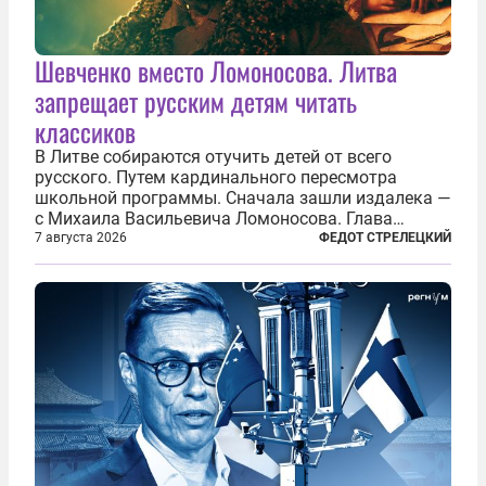
Шевченко вместо Ломоносова. Литва
запрещает русским детям читать
классиков
В Литве собираются отучить детей от всего
русского. Путем кардинального пересмотра
школьной программы. Сначала зашли издалека —
с Михаила Васильевича Ломоносова. Глава
правительства Литвы Миндаугас Синкявичюс
7 августа 2026
ФЕДОТ СТРЕЛЕЦКИЙ
предложил исключить его тексты из программ
общего образования. Мотивировал он это тем,
что...