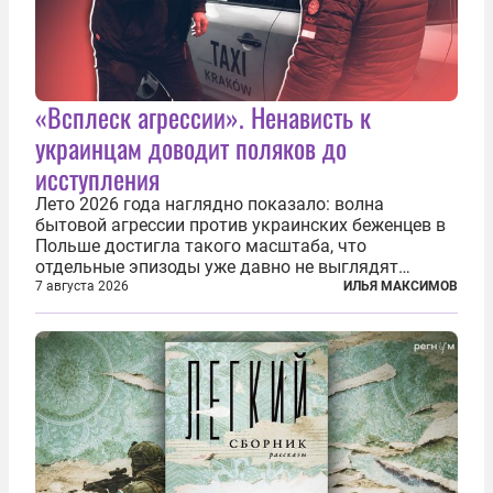
«Всплеск агрессии». Ненависть к
украинцам доводит поляков до
исступления
Лето 2026 года наглядно показало: волна
бытовой агрессии против украинских беженцев в
Польше достигла такого масштаба, что
отдельные эпизоды уже давно не выглядят
случайными. Поляки, судя по происходящему,
7 августа 2026
ИЛЬЯ МАКСИМОВ
буквально теряют рассудок от ненависти к
украинским беженцам, и каждый новый случай
по-своему...