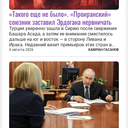
«Такого еще не было». «Проиранский»
союзник заставил Эрдогана нервничать
Турция уверенно зашла в Сирию после свержения
Башара Асада, а затем ее внимание сместилось
дальше на юг и восток — в сторону Ливана и
Ирака. Недавний визит премьеров этих стран в
Анкару, договоры об участии турецкой компании
6 августа 2026
КАМРАН ГАСАНОВ
TPAO в разработке нефти иракского Киркука и
«Дороги развития» подтверждают...