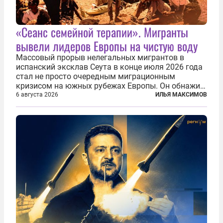
«Сеанс семейной терапии». Мигранты
вывели лидеров Европы на чистую воду
Массовый прорыв нелегальных мигрантов в
испанский эксклав Сеута в конце июля 2026 года
стал не просто очередным миграционным
кризисом на южных рубежах Европы. Он обнажил
фундаментальный раскол внутри Евросоюза,
6 августа 2026
ИЛЬЯ МАКСИМОВ
продемонстрировав, что десятилетиями
выстраивавшаяся миграционная политика ЕС
зашла в...