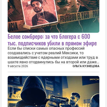
Белое сомбреро: за что блогера с 600
тыс. подписчиков убили в прямом эфире
Если бы списки самых опасных профессий
создавались с учетом реалий Мексики, то
взаимодействие с ядерными отходами или труд в
шахте явно отодвинулись бы на второй или даже
третий план. А вот блогерам, журналистам и
9 августа 2026
ОЛЬГА КУЗНЕЦОВА
музыкантам пришлось бы выйти вперед. В
Кульякане, столице штата Синалоа, прямо во...