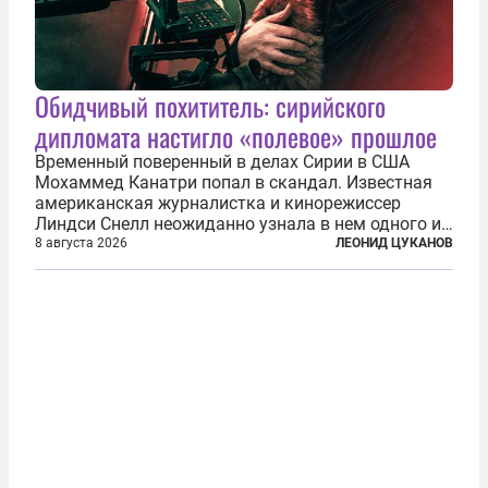
Обидчивый похититель: сирийского
дипломата настигло «полевое» прошлое
Временный поверенный в делах Сирии в США
Мохаммед Канатри попал в скандал. Известная
американская журналистка и кинорежиссер
Линдси Снелл неожиданно узнала в нем одного из
бандитов, похитивших ее в сирийском Алеппо в
8 августа 2026
ЛЕОНИД ЦУКАНОВ
2016 году. Журналистка убеждена, что Канатри, в
то время известный под подпольным...