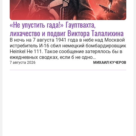
«Не упустить гада!» Гауптвахта,
лихачество и подвиг Виктора Талалихина
В ночь на 7 августа 1941 года в небе над Москвой
истребитель И-16 сбил немецкий бомбардировщик
Heinkel He 111. Такое сообщение затерялось бы в
ежедневных сводках, если б не одно
обстоятельство. Это был один из первых в
7 августа 2026
МИХАИЛ КУЧЕРОВ
истории отечественной авиации ночных таранов.
У пилота — младшего лейтенанта...