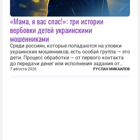
«Мама, я вас спас!»: три истории
вербовки детей украинскими
мошенниками
Среди россиян, которые попадаются на уловки
украинских мошенников, есть особая группа — это
дети. Процесс обработки — от первого контакта
до передачи денег или исполнения задания от
кураторов может занять от двух часов до
7 августа 2026
РУСЛАН МИКАИЛОВ
нескольких месяцев. Детей превращают в
послушных исполнителей, которые...