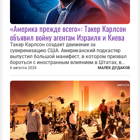
«Америка прежде всего»: Такер Карлсон
объявил войну агентам Израиля и Киева
Такер Карлсон создает движение за
суверенизацию США. Американский подкастер
выпустил большой манифест, в котором призвал
бороться с иностранным влиянием в Штатах, в
первую очередь имея в виду Израиль. А также
6 августа 2026
МАЛЕК ДУДАКОВ
прекратить заморские войны, выплатить
репарации Ирану, остановить прием мигрантов...