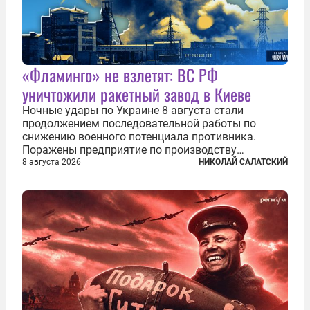
«Фламинго» не взлетят: ВС РФ
уничтожили ракетный завод в Киеве
Ночные удары по Украине 8 августа стали
продолжением последовательной работы по
снижению военного потенциала противника.
Поражены предприятие по производству
крылатых ракет, крупный склад топлива и два
8 августа 2026
НИКОЛАЙ САЛАТСКИЙ
сухогруза с военными грузами. Дополнительно
нанесены удары по объектам в ряде городов. В
Киеве...