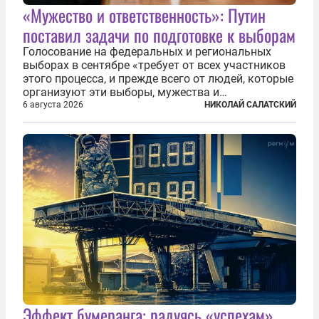
«Мужество и ответственность»: Путин
поставил задачи по подготовке к выборам
Голосование на федеральных и региональных
выборах в сентябре «требует от всех участников
этого процесса, и прежде всего от людей, которые
организуют эти выборы, мужества и
ответственного отношения к формированию
6 августа 2026
НИКОЛАЙ САЛАТСКИЙ
власти», — подчеркнул президент Владимир Путин
на состоявшейся 5 августа в Кремле...
Эффект бумеранга: радуясь «успехам»,