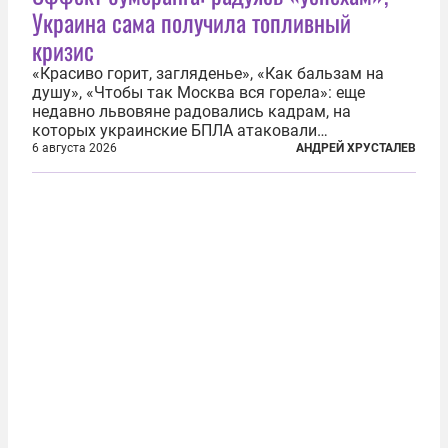
Украина сама получила топливный
кризис
«Красиво горит, загляденье», «Как бальзам на
душу», «Чтобы так Москва вся горела»: еще
недавно львовяне радовались кадрам, на
которых украинские БПЛА атаковали
нефтеперерабатывающие предприятия России. В
6 августа 2026
АНДРЕЙ ХРУСТАЛЕВ
скором времени оказалось, что в «эту игру можно
играть вдвоем» — российские дроны только за...