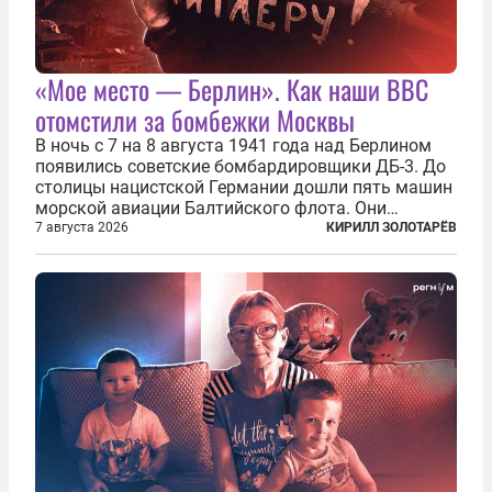
«Мое место — Берлин». Как наши ВВС
отомстили за бомбежки Москвы
В ночь с 7 на 8 августа 1941 года над Берлином
появились советские бомбардировщики ДБ-3. До
столицы нацистской Германии дошли пять машин
морской авиации Балтийского флота. Они
сбросили бомбы на город, который в тот момент
7 августа 2026
КИРИЛЛ ЗОЛОТАРЁВ
жил в полной уверенности, что война идет где-то
далеко на востоке, Красная...