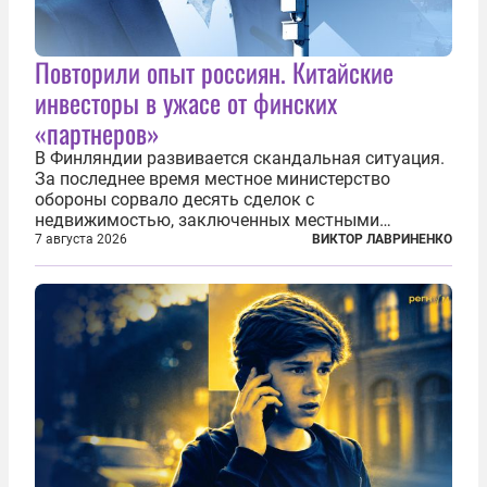
Повторили опыт россиян. Китайские
инвесторы в ужасе от финских
«партнеров»
В Финляндии развивается скандальная ситуация.
За последнее время местное министерство
обороны сорвало десять сделок с
недвижимостью, заключенных местными
фирмами с китайским капиталом. Чиновники
7 августа 2026
ВИКТОР ЛАВРИНЕНКО
заявили, что они могли заключаться с целью
создания в Финляндии шпионской сети, чтобы
следить за...