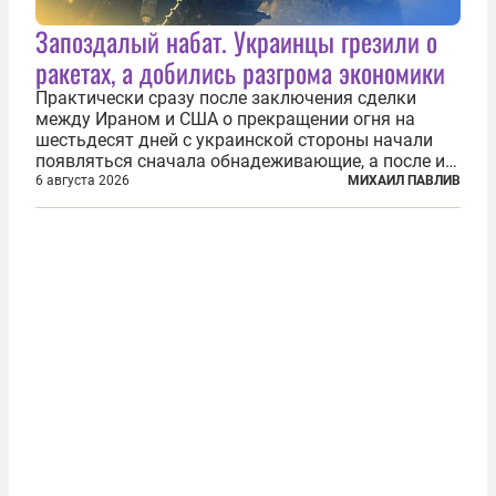
Запоздалый набат. Украинцы грезили о
ракетах, а добились разгрома экономики
Практически сразу после заключения сделки
между Ираном и США о прекращении огня на
шестьдесят дней с украинской стороны начали
появляться сначала обнадеживающие, а после и
вовсе бравурные заявления про некий «перелом»
6 августа 2026
МИХАИЛ ПАВЛИВ
в войне. Вероятно, в сознании первых лиц
киевского режима и стоящих за ними...