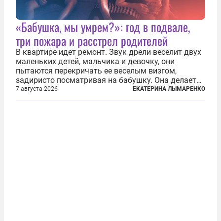
«Бабушка, мы умрем?»: год в подвале,
три пожара и расстрел родителей
В квартире идет ремонт. Звук дрели веселит двух
маленьких детей, мальчика и девочку, они
пытаются перекричать ее веселым визгом,
задиристо посматривая на бабушку. Она делает
им замечание, но внуки чувствуют, что она
7 августа 2026
ЕКАТЕРИНА ЛЫМАРЕНКО
сердится невсерьез. И это правда: дрель, конечно,
сверлит противно, но всё...