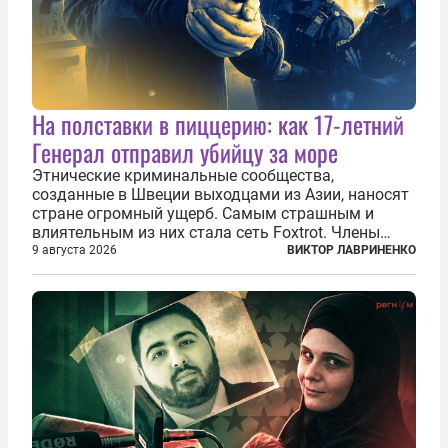
На полставки в пиццерию: как 17-летний
Генерал отправил убийцу за море
Этнические криминальные сообщества,
созданные в Швеции выходцами из Азии, наносят
стране огромный ущерб. Самым страшным и
влиятельным из них стала сеть Foxtrot. Члены
этой сети не только убивают и грабят шведов,
9 августа 2026
ВИКТОР ЛАВРИНЕНКО
подсаживают их на наркотики, но и совершают
нечто еще даже более страшное — массово...