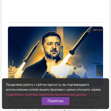
Продолжая работу с сайтом regnum.ru, вы подтверждаете
Запоздалый набат. Украинцы грезили о
использование cookies вашего браузера с целью улучшить сервис.
ракетах, а добились разгрома экономики
Подробнее о политике обработки персональных данных
Понятно
Практически сразу после заключения сделки
между Ираном и США о прекращении огня на