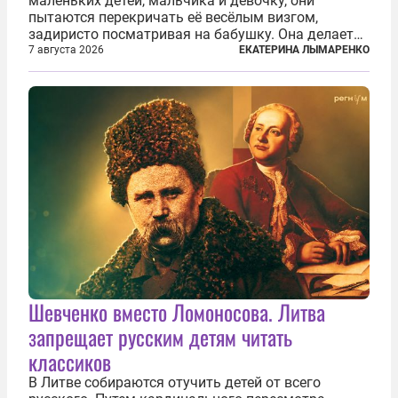
маленьких детей, мальчика и девочку, они
пытаются перекричать её весёлым визгом,
задиристо посматривая на бабушку. Она делает
им замечание, но внуки чувствуют, что она
7 августа 2026
ЕКАТЕРИНА ЛЫМАРЕНКО
сердится невсерьез. И это правда: дрель, конечно,
сверлит противно, но всё...
Шевченко вместо Ломоносова. Литва
запрещает русским детям читать
классиков
В Литве собираются отучить детей от всего