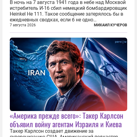
В ночь на 7 августа 1941 года в небе над Москвой
истребитель И-16 сбил немецкий бомбардировщик
Heinkel He 111. Такое сообщение затерялось бы в
ежедневных сводках, если б не одно
обстоятельство. Это был один из первых в
7 августа 2026
МИХАИЛ КУЧЕРОВ
истории отечественной авиации ночных таранов.
У пилота — младшего лейтенанта...
«Америка прежде всего»: Такер Карлсон
объявил войну агентам Израиля и Киева
Такер Карлсон создает движение за
суверенизацию США. Американский подкастер