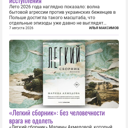
Лето 2026 года наглядно показало: волна
бытовой агрессии против украинских беженцев в
Польше достигла такого масштаба, что
отдельные эпизоды уже давно не выглядят
случайными. Поляки, судя по происходящему,
7 августа 2026
ИЛЬЯ МАКСИМОВ
буквально теряют рассудок от ненависти к
украинским беженцам, и каждый новый случай
по-своему...
«Легкий сборник»: без человечности
врага не одолеть
«Легкий сборник» Марины Ахмедовой, который