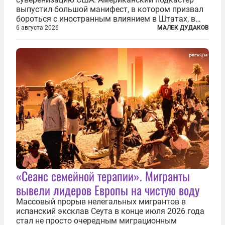
выпустил большой манифест, в котором призвал
бороться с иностранным влиянием в Штатах, в
первую очередь имея в виду Израиль. А также
6 августа 2026
МАЛЕК ДУДАКОВ
прекратить заморские войны, выплатить
репарации Ирану, остановить прием мигрантов...
«Сеанс семейной терапии». Мигранты
вывели лидеров Европы на чистую воду
Массовый прорыв нелегальных мигрантов в
испанский эксклав Сеута в конце июля 2026 года
стал не просто очередным миграционным