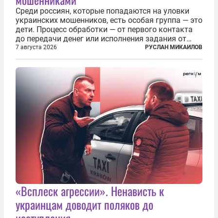
Среди россиян, которые попадаются на уловки
украинских мошенников, есть особая группа — это
дети. Процесс обработки — от первого контакта
до передачи денег или исполнения задания от
кураторов может занять от двух часов до
7 августа 2026
РУСЛАН МИКАИЛОВ
нескольких месяцев. Детей превращают в
послушных исполнителей, которые...
«Всплеск агрессии». Ненависть к
украинцам доводит поляков до
исступления