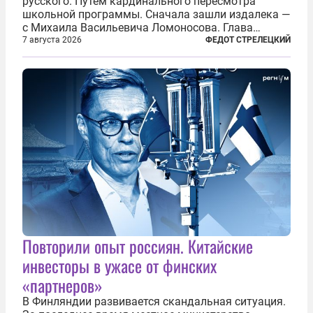
русского. Путем кардинального пересмотра
школьной программы. Сначала зашли издалека —
с Михаила Васильевича Ломоносова. Глава
правительства Литвы Миндаугас Синкявичюс
7 августа 2026
ФЕДОТ СТРЕЛЕЦКИЙ
предложил исключить его тексты из программ
общего образования. Мотивировал он это тем,
что...
Повторили опыт россиян. Китайские
инвесторы в ужасе от финских
«партнеров»
В Финляндии развивается скандальная ситуация.