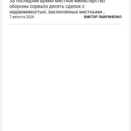
За последнее время местное министерство
обороны сорвало десять сделок с
недвижимостью, заключенных местными
фирмами с китайским капиталом. Чиновники
7 августа 2026
ВИКТОР ЛАВРИНЕНКО
заявили, что они могли заключаться с целью
создания в Финляндии шпионской сети, чтобы
следить за...