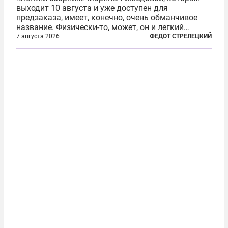
выходит 10 августа и уже доступен для
предзаказа, имеет, конечно, очень обманчивое
название. Физически-то, может, он и легкий
относительно. Но метафизически —
7 августа 2026
ФЕДОТ СТРЕЛЕЦКИЙ
безотносительно тяжелый. Десять рассказов,
каждый из которых напрямую или косвенно (в
основном —...