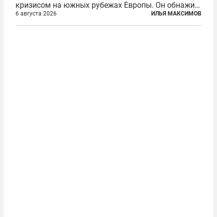
кризисом на южных рубежах Европы. Он обнажил
фундаментальный раскол внутри Евросоюза,
6 августа 2026
ИЛЬЯ МАКСИМОВ
продемонстрировав, что десятилетиями
выстраивавшаяся миграционная политика ЕС
зашла в...