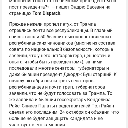
мановению ока стал серьезным претендентом на
пост президента?», — пишет Эндрю Басевич на
страницах
Tom
Dispatch
.
Прежде нежели пропел петух, от Трампа
отреклись почти все республиканцы. В главный
список вошли 50 бывших высокопоставленных
республиканских чиновников (многие из состава
совета по национальной безопасности, которые
заявили, что у него нет"характера, ценностей, и
опыта, чтобы быть президентом»), за ними
последовали многие сенаторы, губернаторы и
даже бывший президент Джордж Буш старший. К
началу октября почти треть сенаторов-
республиканцев и почти треть губернаторов
заявили, что не будут голосовать за Трампа. То
же заявила и бывший госсекретарь Кондолиза
Райс. Спикер Палаты представителей Пол Райан
сделал это последним: 24 октября он объявил, что
больше не будет защищать кандидата и не
участвует в его кампании.