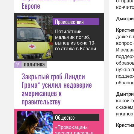
отправл
Европе
кончитс
Дмитри
Происшествия
Кристи
Пятилетний
даже в 
мальчик погиб,
выпав из окна 10-
вопрос 
го этажа в Казани
И решаю
поддерж
политика
образов
нужна п
Закрытый гроб Линдси
поддер
Грэма* усилил недоверие
образов
американцев к
Дмитри
правительству
какой-т
скажем,
и капоэ
Общество
Кристи
«Провокации»:
эксперт раскрыл,