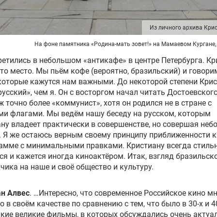
Из личного архива Кри
На фоне памятника «Родина-мать зовет!» на Мамаевом Кургане,
етились в небольшом «антикафе» в центре Петербурга. Кр
то место. Мы пьём кофе (вероятно, бразильский) и говори
которые кажутся нам важными. До некоторой степени Кри
русский», чем я. Он с восторгом начал читать Достоевского
уж точно более «коммунист», хотя он родился не в стране с
и флагами. Мы ведём нашу беседу на русском, которым
ну владеет практически в совершенстве, но совершая неб
 Я же остаюсь верным своему принципу приближенности к
амме с минимальными правками. Кристиану всегда стиль
ся и кажется иногда киноактёром. Итак, взгляд бразильск
чика на наше и своё общество и культуру.
ан Алвес
. …Интересно, что современное Российское кино м
о в своём качестве по сравнению с тем, что было в 30-х и 4
кие великие фильмы, в которых обсуждались очень актуа