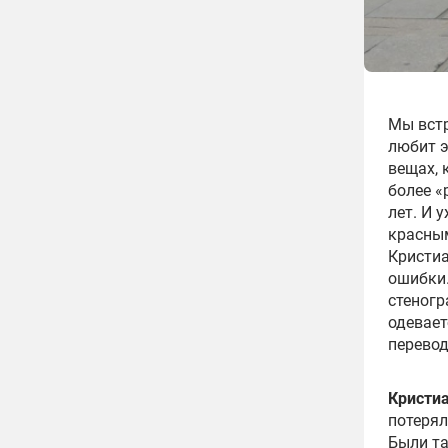
Мы встр
любит э
вещах, 
более «
лет. И 
красным
Кристиа
ошибки.
стеногр
одевает
перевод
Кристи
потерял
Были та