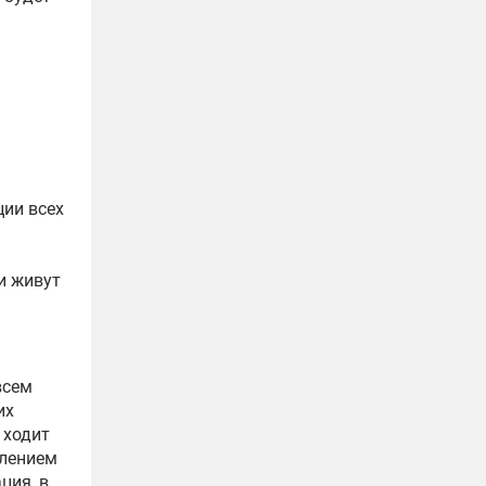
ции всех
и живут
всем
их
 ходит
блением
ция, в