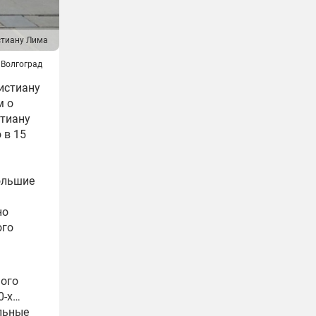
стиану Лима
 Волгоград
истиану
м о
стиану
 в 15
ольшие
но
ого
ного
0-х…
льные