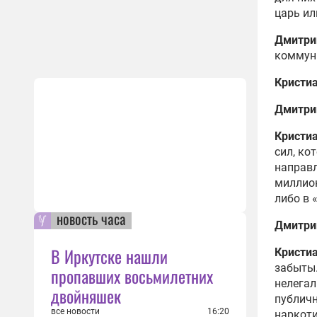
царь ил
Дмитри
коммун
Кристи
Дмитри
Кристи
сил, ко
направл
миллион
либо в 
новость часа
Дмитри
В Иркутске нашли
Кристи
забыты.
пропавших восьмилетних
нелегал
двойняшек
публичн
все новости
16:20
наркоти