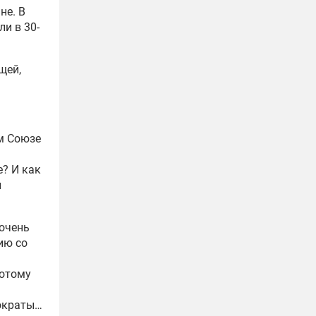
не. В
ли в 30-
щей,
ом Союзе
е? И как
и
 очень
ию со
потому
ократы…