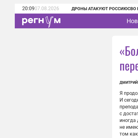
20:09
07.08.2026
ДРОНЫ АТАКУЮТ РОССИЮ
СВО 
Нов
«Бо
пер
ДМИТРИЙ
Я продо
И сегод
препода
с доста
иногда 
не имею
том как