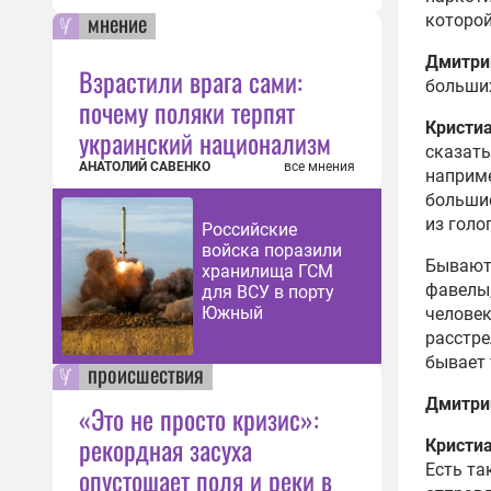
мнение
которой
Дмитри
Взрастили врага сами:
больших
почему поляки терпят
Кристи
украинский национализм
сказать
АНАТОЛИЙ САВЕНКО
все мнения
наприме
большие
из голо
Российские
войска поразили
Бывают 
хранилища ГСМ
фавелы,
для ВСУ в порту
Южный
человек
расстре
бывает 
происшествия
Дмитри
«Это не просто кризис»:
рекордная засуха
Кристи
Есть та
опустошает поля и реки в