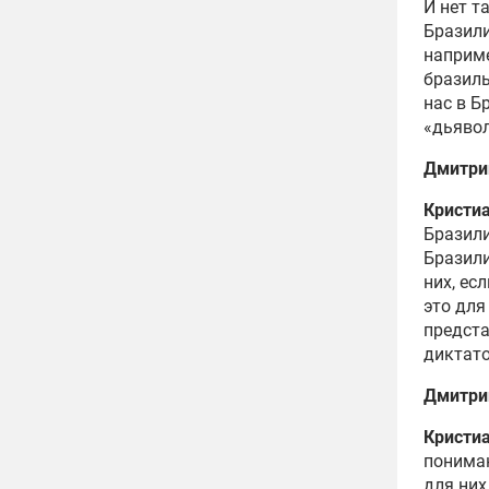
И нет т
Бразили
наприме
бразиль
нас в Б
«дьявол
Дмитри
Кристи
Бразили
Бразили
них, ес
это для
предста
диктато
Дмитри
Кристи
понима
для них