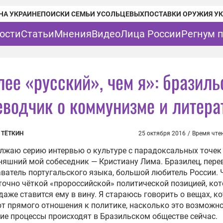
НА УКРАИНЕ
ПОИСКИ СЕМЬИ УСОЛЬЦЕВЫХ
ПОСТАВКИ ОРУЖИЯ У
ости
Статьи
Мнения
Видео
Лица России
Регнум 
лее «русский», чем я»: бразиль
еводчик о коммунизме и литера
 ТЁТКИН
25 октября 2016
/
Время чте
лжаю серию интервью о культуре с парадоксальных точек 
няшний мой собеседник — Кристиану Лима. Бразилец, пере
ватель португальского языка, большой любитель России. 
точно чёткой «пророссийской» политической позицией, ко
даже ставится ему в вину. Я стараюсь говорить о вещах, к
т прямого отношения к политике, насколько это возможно,
ие процессы происходят в Бразильском обществе сейчас.