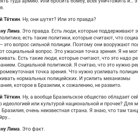
ять туда армию. Или бросить бомбу, всех уничтожить и… э
я.
й Тёткин
. Ну, они шутят? Или это правда?
ану Лима
. Это правда. Есть люди, которые поддерживают э
политике, есть такие политики, которые считают, что соци
— это вопрос сильной полиции. Поэтому они вооружают по
т социальный вопрос. Это ужасная точка зрения. Я не мог
ивать. Есть такие люди, которые считают, что это надо р
анием. Социальной политикой. Я считаю, что это нужно ре
ромежуточная точка зрения. Что нужно усиливать полици
живать нормальных полицейских. И усилить механизмы
ания, которое в Бразилии, к сожалению, не развито.
й Тёткин
. Ну, а вообще Бразильское общество обладает се
о идеологией или культурой национальной и прочее? Для м
 Бразилия, очень неизвестная страна. Я знаю, что там тан
йру…
ану Лима
. Это факт.