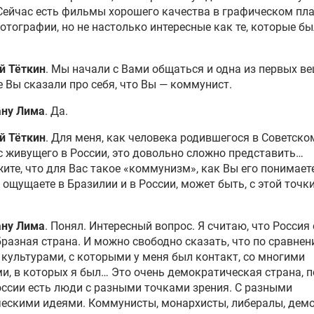
ейчас есть фильмы хорошего качества в графическом пла
отографии, но не настолько интересные как те, которые бы
й Тёткин
. Мы начали с Вами общаться и одна из первых ве
 Вы сказали про себя, что Вы — коммунист.
ану Лима
. Да.
й Тёткин
. Для меня, как человека родившегося в Советск
с живущего в России, это довольно сложно представить…
ите, что для Вас такое «коммунизм», как Вы его понимает
 ощущаете в Бразилии и в России, может быть, с этой точк
ану Лима
. Понял. Интересный вопрос. Я считаю, что Россия
разная страна. И можно свободно сказать, что по сравнен
культурами, с которыми у меня был контакт, со многими
и, в которых я был… Это очень демократическая страна, 
оссии есть люди с разными точками зрения. С разными
ческими идеями. Коммунисты, монархисты, либералы, дем