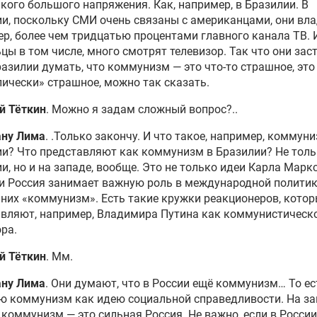
акого большого напряжения. Как, например, в Бразилии. В
и, поскольку СМИ очень связаны с американцами, они вла
р, более чем тридцатью процентами главного канала ТВ. 
цы в том числе, много смотрят телевизор. Так что они зас
разилии думать, что коммунизм — это что-то страшное, это
ически» страшное, можно так сказать.
й Тёткин
. Можно я задам сложный вопрос?..
ану Лима
. .Только закончу. И что такое, например, коммуни
и? Что представляют как коммунизм в Бразилии? Не толь
и, но и на западе, вообще. Это не только идеи Карла Марк
ли Россия занимает важную роль в международной политик
 них «коммунизм». Есть такие кружки реакционеров, кото
вляют, например, Владимира Путина как коммунистическ
ра.
й Тёткин
. Мм.
ану Лима
. Они думают, что в России ещё коммунизм… То ес
ю коммунизм как идею социальной справедливости. На за
 коммунизм — это сильная Россия. Не важно, если в России