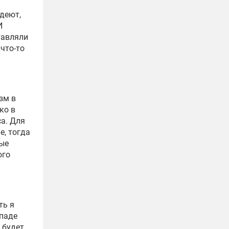
деют,
И
тавляли
 что-то
зм в
ко в
са. Для
е, тогда
рые
ого
ть я
паде
 будет