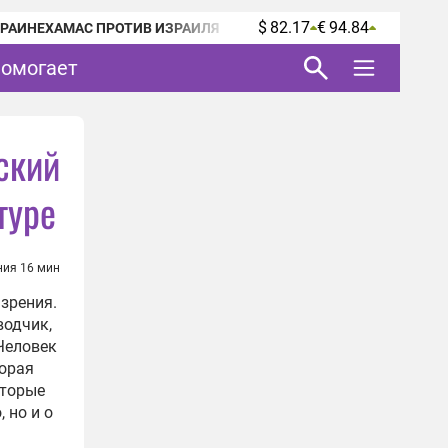
$ 82.17
€ 94.84
КРАИНЕ
ХАМАС ПРОТИВ ИЗРАИЛЯ
помогает
ский
туре
ния 16 мин
зрения.
водчик,
Человек
торая
оторые
 но и о