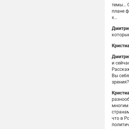
темы… С
плане ф
х…
Дмитри
которые
Кристи
Дмитри
и сейча
Расскаж
Вы себя
зрения?
Кристи
разнооб
многим 
странам
что в Р
полити