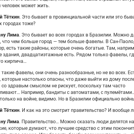
 человек может жить.
й Тёткин
. Это бывает в провинциальной части или это быва
 городах тоже?
ану Лима
. Это бывает во всех городах в Бразилии. Можно 
, что чем больше город — тем больше фавелы. В Сан-Паоло
р, есть такие районы, которые очень богатые. Там, наприм
 здания, двадцатиэтажные есть. Рядом только фавелы, г
го кирпича…
такие фавелы, они очень разнообразные, но не во всех. Ес
 которые настолько опасны, что даже выйти из дому посл
 со здравым смыслом не рискует, поскольку там часто
ливают… Например, бандиты с автоматами, с пулемётами
только на войне, видимо. Но в Бразилии официально войны
й Тёткин
. И как на это смотрит правительство? И вообще 
ану Лима
. Правительство… Можно сказать люди делятся на
кие, которые думают, что лучшее средство с этим покончит