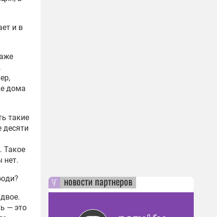
ет и в
даже
,
ер,
де дома
ть такие
е десяти
… Такое
 нет.
люди?
новости партнеров
двое.
ь — это