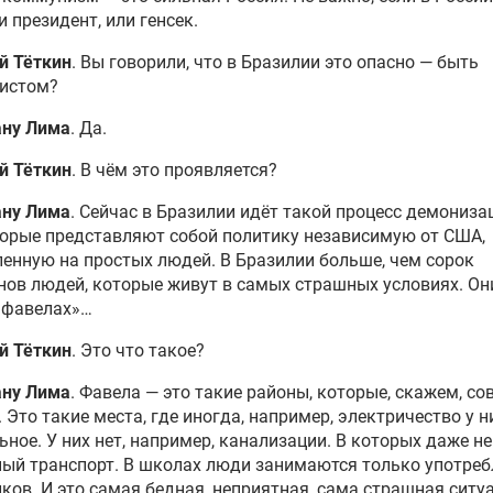
и президент, или генсек.
й Тёткин
. Вы говорили, что в Бразилии это опасно — быть
истом?
ану Лима
. Да.
й Тёткин
. В чём это проявляется?
ану Лима
. Сейчас в Бразилии идёт такой процесс демониза
торые представляют собой политику независимую от США,
енную на простых людей. В Бразилии больше, чем сорок
ов людей, которые живут в самых страшных условиях. Он
«фавелах»…
й Тёткин
. Это что такое?
ану Лима
. Фавела — это такие районы, которые, скажем, со
 Это такие места, где иногда, например, электричество у н
ьное. У них нет, например, канализации. В которых даже не
ый транспорт. В школах люди занимаются только употре
ков. И это самая бедная, неприятная, сама страшная ситуа