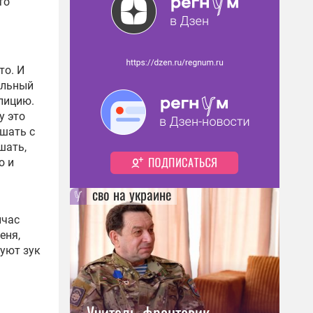
то
то. И
альный
лицию.
у это
ешать с
шать,
ю и
сво на украине
йчас
еня,
цуют зук
Учитель-фронтовик,