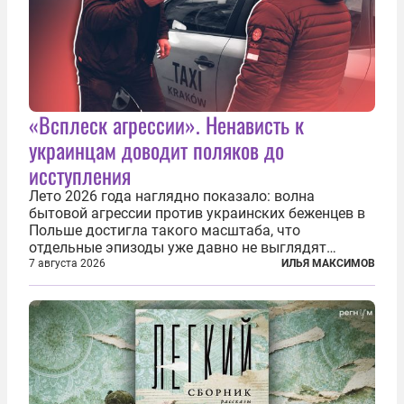
«Всплеск агрессии». Ненависть к
украинцам доводит поляков до
исступления
Лето 2026 года наглядно показало: волна
бытовой агрессии против украинских беженцев в
Польше достигла такого масштаба, что
отдельные эпизоды уже давно не выглядят
случайными. Поляки, судя по происходящему,
7 августа 2026
ИЛЬЯ МАКСИМОВ
буквально теряют рассудок от ненависти к
украинским беженцам, и каждый новый случай
по-своему...