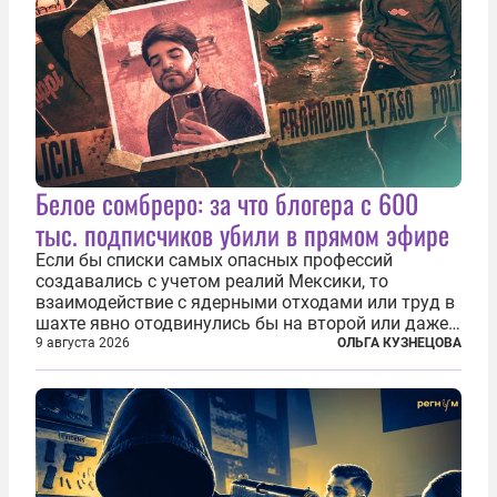
Белое сомбреро: за что блогера с 600
тыс. подписчиков убили в прямом эфире
Если бы списки самых опасных профессий
создавались с учетом реалий Мексики, то
взаимодействие с ядерными отходами или труд в
шахте явно отодвинулись бы на второй или даже
третий план. А вот блогерам, журналистам и
9 августа 2026
ОЛЬГА КУЗНЕЦОВА
музыкантам пришлось бы выйти вперед. В
Кульякане, столице штата Синалоа, прямо во...