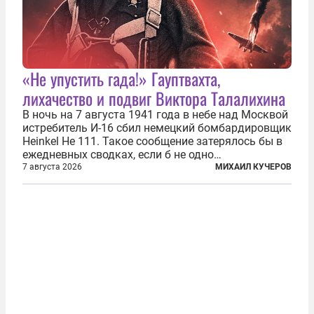
«Не упустить гада!» Гауптвахта,
лихачество и подвиг Виктора Талалихина
В ночь на 7 августа 1941 года в небе над Москвой
истребитель И-16 сбил немецкий бомбардировщик
Heinkel He 111. Такое сообщение затерялось бы в
ежедневных сводках, если б не одно
обстоятельство. Это был один из первых в
7 августа 2026
МИХАИЛ КУЧЕРОВ
истории отечественной авиации ночных таранов.
У пилота — младшего лейтенанта...