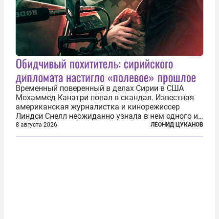
Обидчивый похититель: сирийского
дипломата настигло «полевое» прошлое
Временный поверенный в делах Сирии в США
Мохаммед Канатри попал в скандал. Известная
американская журналистка и кинорежиссер
Линдси Снелл неожиданно узнала в нем одного из
бандитов, похитивших ее в сирийском Алеппо в
8 августа 2026
ЛЕОНИД ЦУКАНОВ
2016 году. Журналистка убеждена, что Канатри, в
то время известный под подпольным...