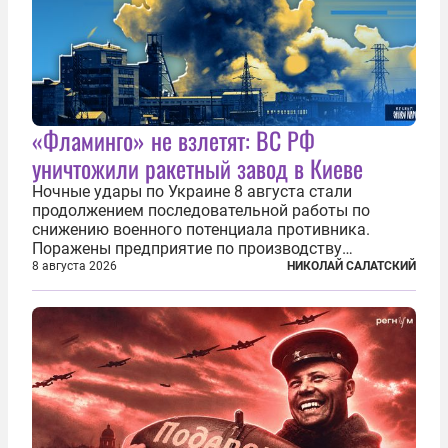
«Фламинго» не взлетят: ВС РФ
уничтожили ракетный завод в Киеве
Ночные удары по Украине 8 августа стали
продолжением последовательной работы по
снижению военного потенциала противника.
Поражены предприятие по производству
крылатых ракет, крупный склад топлива и два
8 августа 2026
НИКОЛАЙ САЛАТСКИЙ
сухогруза с военными грузами. Дополнительно
нанесены удары по объектам в ряде городов. В
Киеве...