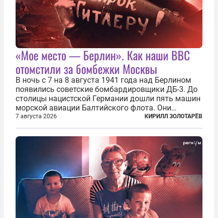
«Мое место — Берлин». Как наши ВВС
отомстили за бомбежки Москвы
В ночь с 7 на 8 августа 1941 года над Берлином
появились советские бомбардировщики ДБ-3. До
столицы нацистской Германии дошли пять машин
морской авиации Балтийского флота. Они
сбросили бомбы на город, который в тот момент
7 августа 2026
КИРИЛЛ ЗОЛОТАРЁВ
жил в полной уверенности, что война идет где-то
далеко на востоке, Красная...