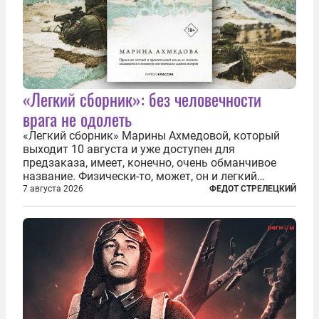
«Легкий сборник»: без человечности
врага не одолеть
«Легкий сборник» Марины Ахмедовой, который
выходит 10 августа и уже доступен для
предзаказа, имеет, конечно, очень обманчивое
название. Физически-то, может, он и легкий
относительно. Но метафизически —
7 августа 2026
ФЕДОТ СТРЕЛЕЦКИЙ
безотносительно тяжелый. Десять рассказов,
каждый из которых напрямую или косвенно (в
основном —...