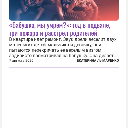
«Бабушка, мы умрем?»: год в подвале,
три пожара и расстрел родителей
В квартире идет ремонт. Звук дрели веселит двух
маленьких детей, мальчика и девочку, они
пытаются перекричать ее веселым визгом,
задиристо посматривая на бабушку. Она делает
им замечание, но внуки чувствуют, что она
7 августа 2026
ЕКАТЕРИНА ЛЫМАРЕНКО
сердится невсерьез. И это правда: дрель, конечно,
сверлит противно, но всё...