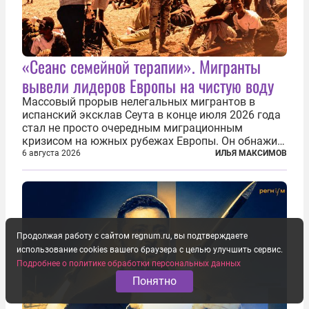
«Сеанс семейной терапии». Мигранты
вывели лидеров Европы на чистую воду
Массовый прорыв нелегальных мигрантов в
испанский эксклав Сеута в конце июля 2026 года
стал не просто очередным миграционным
кризисом на южных рубежах Европы. Он обнажил
фундаментальный раскол внутри Евросоюза,
6 августа 2026
ИЛЬЯ МАКСИМОВ
продемонстрировав, что десятилетиями
выстраивавшаяся миграционная политика ЕС
зашла в...
Продолжая работу с сайтом regnum.ru, вы подтверждаете
использование cookies вашего браузера с целью улучшить сервис.
Подробнее о политике обработки персональных данных
Понятно