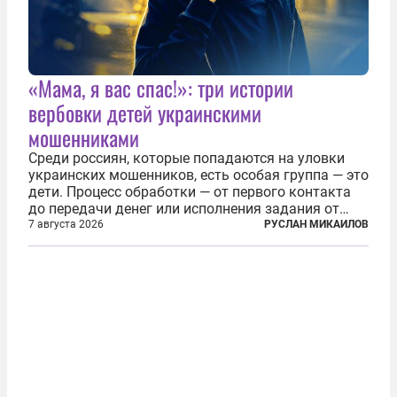
«Мама, я вас спас!»: три истории
вербовки детей украинскими
мошенниками
Среди россиян, которые попадаются на уловки
украинских мошенников, есть особая группа — это
дети. Процесс обработки — от первого контакта
до передачи денег или исполнения задания от
кураторов может занять от двух часов до
7 августа 2026
РУСЛАН МИКАИЛОВ
нескольких месяцев. Детей превращают в
послушных исполнителей, которые...