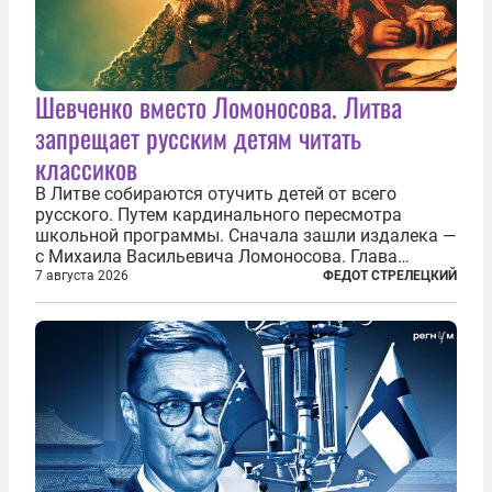
Шевченко вместо Ломоносова. Литва
запрещает русским детям читать
классиков
В Литве собираются отучить детей от всего
русского. Путем кардинального пересмотра
школьной программы. Сначала зашли издалека —
с Михаила Васильевича Ломоносова. Глава
правительства Литвы Миндаугас Синкявичюс
7 августа 2026
ФЕДОТ СТРЕЛЕЦКИЙ
предложил исключить его тексты из программ
общего образования. Мотивировал он это тем,
что...