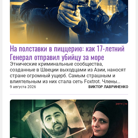
На полставки в пиццерию: как 17-летний
Генерал отправил убийцу за море
Этнические криминальные сообщества,
созданные в Швеции выходцами из Азии, наносят
стране огромный ущерб. Самым страшным и
влиятельным из них стала сеть Foxtrot. Члены
этой сети не только убивают и грабят шведов,
9 августа 2026
ВИКТОР ЛАВРИНЕНКО
подсаживают их на наркотики, но и совершают
нечто еще даже более страшное — массово...