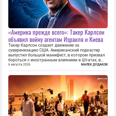
«Америка прежде всего»: Такер Карлсон
объявил войну агентам Израиля и Киева
Такер Карлсон создает движение за
суверенизацию США. Американский подкастер
выпустил большой манифест, в котором призвал
бороться с иностранным влиянием в Штатах, в
первую очередь имея в виду Израиль. А также
6 августа 2026
МАЛЕК ДУДАКОВ
прекратить заморские войны, выплатить
репарации Ирану, остановить прием мигрантов...