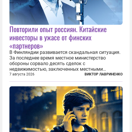
Повторили опыт россиян. Китайские
инвесторы в ужасе от финских
«партнеров»
В Финляндии развивается скандальная ситуация.
За последнее время местное министерство
обороны сорвало десять сделок с
недвижимостью, заключенных местными
фирмами с китайским капиталом. Чиновники
7 августа 2026
ВИКТОР ЛАВРИНЕНКО
заявили, что они могли заключаться с целью
создания в Финляндии шпионской сети, чтобы
следить за...