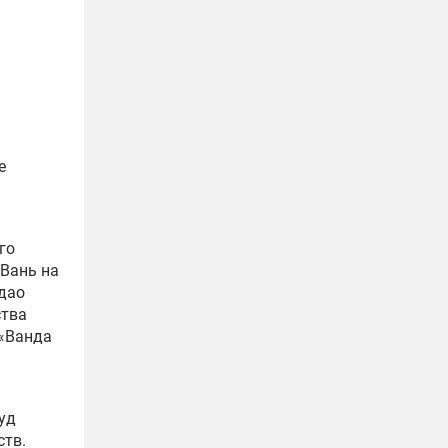
е
го
 Вань на
ндао
ства
 «Ванда
уд
ств.