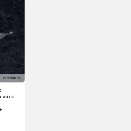
firstwall.ru
о
нии по
ы.