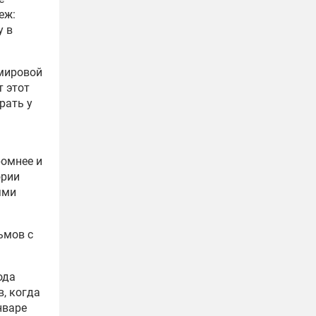
еж:
у в
 мировой
т этот
рать у
ромнее и
ории
ями
ьмов с
ода
, когда
нваре