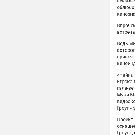
неизвес
облюбов
кинозна
Впрочем
встреча
Ведь ми
которог
привез 
киноинд
«Чайна 
игрока 
гала-ве
Муви М
видеоко
Гроуп» 
Проект 
оснащен
Гроуп»,