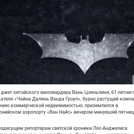
джет китайского миллиардера Вань Цзяньлиня, 61-летнег
ателя «Чайна Далянь Ванда Гроуп», бурно растущей компа
ению коммерческой недвижимостью, приземлился в
рнийском аэропорту «Ван Найс» вечером минувшей пятниц
здесущим репортерам светской хроники Лос-Анджелеса