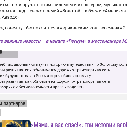
йтмент» и вручать этим фильмам и их актерам, музыкант
рам награды своих премий «Золотой глобус» и «Америкэн
 Авардс».
е, о чем тут беспокоиться американским конгрессменам?
е важные новости — в канале «Регнум» в мессенджере 
е
ебник: школьники изучат историю в путешествии по Золотому кол
ы развития: как обновляется дорожно-транспортная сеть
ии будущего: как в России строят биоэкономику
ы развития: как обновляется дорожно-транспортная сеть
сборник»: без человечности врага не одолеть
и партнеров
«Мама, я вас спас!»: три истории ве