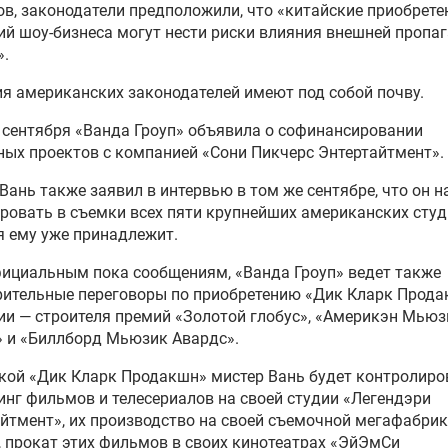
в, законодатели предположили, что «китайские приобрете
й шоу-бизнеса могут нести риски влияния внешней пропа
».
я американских законодателей имеют под собой почву.
 сентября «Ванда Гроуп» объявила о софинансировании
ых проектов с компанией «Сони Пикчерс Энтертайтмент».
Вань также заявил в интервью в том же сентябре, что он 
ровать в съемки всех пяти крупнейших американских студ
 ему уже принадлежит.
ициальным пока сообщениям, «Ванда Гроуп» ведет также
ительные переговоры по приобретению «Дик Кларк Прода
и — строителя премий «Золотой глобус», «Америкэн Мьюз
 и «Биллборд Мьюзик Авардс».
кой «Дик Кларк Продакшн» мистер Вань будет контролиро
нг фильмов и телесериалов на своей студии «Легендэри
йтмент», их производство на своей съемочной мегафабрик
 прокат этих фильмов в своих кинотеатрах «ЭйЭмСи