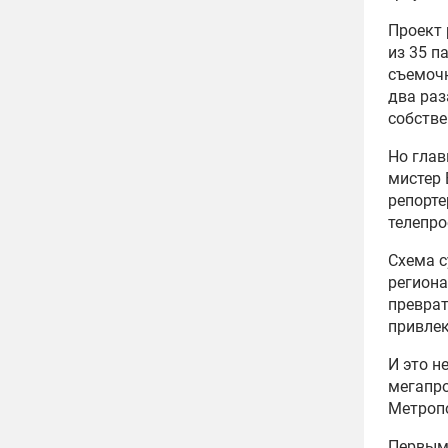
Проект 
из 35 п
съемочн
два раз
собстве
Но глав
мистер 
репорте
телепро
Схема с
региона
преврат
привлек
И это н
мегапр
Метроп
Первым 