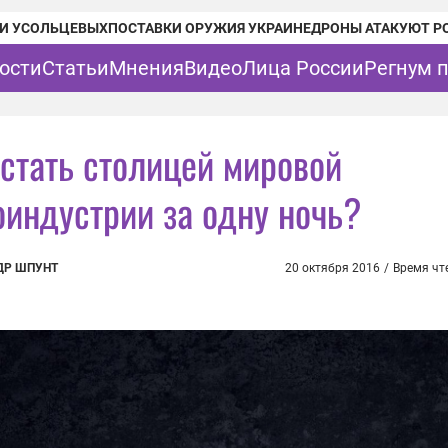
И УСОЛЬЦЕВЫХ
ПОСТАВКИ ОРУЖИЯ УКРАИНЕ
ДРОНЫ АТАКУЮТ Р
ости
Статьи
Мнения
Видео
Лица России
Регнум 
 стать столицей мировой
оиндустрии за одну ночь?
ДР ШПУНТ
20 октября 2016
/
Время чт