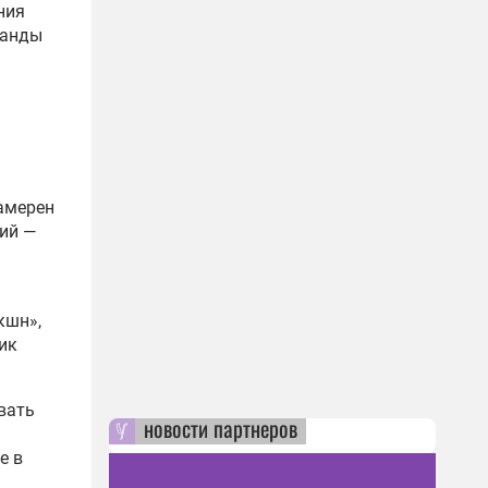
ния
ганды
намерен
ий —
кшн»,
ик
вать
новости партнеров
е в