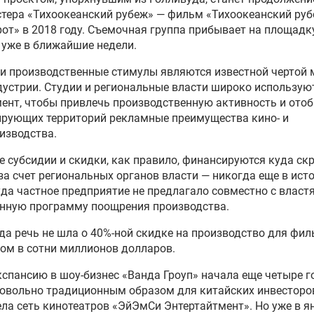
тера «Тихоокеанский рубеж» — фильм «Тихоокеанский руб
от» в 2018 году. Съемочная группа прибывает на площадк
уже в ближайшие недели.
и производственные стимулы являются известной чертой
устрии. Студии и региональные власти широко использую
ент, чтобы привлечь производственную активность и отоб
ирующих территорий рекламные преимущества кино‑ и
изводства.
е субсидии и скидки, как правило, финансируются куда ск
за счет региональных органов власти — никогда еще в ист
да частное предприятие не предлагало совместно с власт
енную программу поощрения производства.
да речь не шла о 40%-ной скидке на производство для фил
ом в сотни миллионов долларов.
спансию в шоу-бизнес «Ванда Гроуп» начала еще четыре г
овольно традиционным образом для китайских инвесторов
ла сеть кинотеатров «ЭйЭмСи Энтертайтмент». Но уже в я