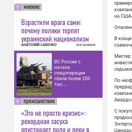
примеро
мнение
компани
на США
Взрастили врага сами:
Опасени
почему поляки терпят
украинский национализм
В конце
съемочн
АНАТОЛИЙ САВЕНКО
все мнения
Мистер 
ВС России с
инвести
начала
седьмая
спецоперации
сбили более 200
По неоф
тыс.
предвар
беспилотников
компани
ВСУ
происшествия
Авардс»
«Это не просто кризис»:
С покуп
продюси
рекордная засуха
Энтерта
опустошает поля и реки в
Циндао,