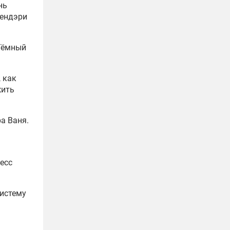
нь
гендэри
«Тёмный
, как
жить
а Ваня.
цесс
систему