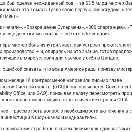
ода был сделан неожиданный ход — за $3,5 млрд мистер Ва
 киномагната Томаса Тулла свою первую киностудию, «Ле
йтмент».
: Начало», «Возвращение Супермена», «300 спартанцев», 
 и еще десятки мегахитов — все это «Легендэри».
еперь мистер Вань изнутри знает, как устроен прокат; знает
о производство — и, опираясь на это знание, готов предло
 лучшие в мире условия для съемок у себя в Циндао.
 ошибкой сказать, что все в Америке рады приезду мистер
ом месяце 16 конгрессменов направили письмо главе
нской Счетной палаты (в США она называется Government
ability Office, или GAO), призывая палату пересмотреть про
 иностранных инвестиций в стратегические отрасли США.
нее — рассмотреть вопрос о необходимости включения в 
я инвестиций в шоу-бизнес и медиаактивы.
 называя мистера Ваня в своем письме как один из таких