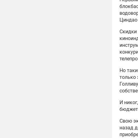
блокбас
водовор
Циндао 
Скидки 
киноинд
инструм
конкур
телепро
Но таки
только 
Голливу
собств
И никог
бюджет
Свою эк
назад д
приобре