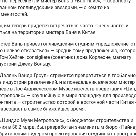
тно, пересекся ли мистер Вань в «Ван Найс», — аэропорту,
анном голливудскими звездами, — с кем-то из
менитостей.
, им теперь придется встречаться часто. Очень часто, и
ться на территории мистера Ваня в Китае.
стер Вань привез голливудским студиям «предложение, от
о нельзя отказаться» — сродни тому предложению, которо
Том Хейген, consigliere (советник) дона Корлеоне, магнату
устрии Джеку Вольцу.
Далянь Ванда Гроуп» стремится превратиться в глобально
в индустрии развлечений, и в понедельник вечером мистер
чере в Лос-Анджелесском Музее искусств представил «Ци
етрополис» — крупнейшую в мире площадку для производ
нтента — строительство которой в восточной части Китая
завершает в самое ближайшее время.
«Циндао Муви Метрополис», с бюджетом строительства и
ия в $8,2 млрд, был разработан знаменитым бюро «Пайнв
 британским лидером проектирования студийных простран