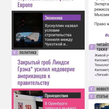
Европе
Энтерта
режиссе
Мьюзик
Экономика
Право ж
Хуснуллин назвал
условие
строительства
Вс
тоннеля между
читайт
Чукоткой и
также
Аляской
политика
Живой уч
Закрытый гроб Линдси
Километр
Технолог
Грэма* усилил недоверие
Километр
американцев к
«Легкий 
правительству
новост
статьи
Происшествия
В Оренбурге
девушка выжила