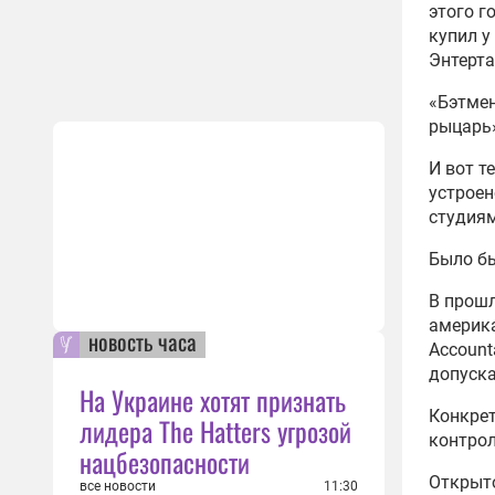
этого г
купил у
Энтерта
«Бэтмен
рыцарь»
И вот т
устроен
студиям
Было бы
В прошл
америка
новость часа
Account
допуска
На Украине хотят признать
Конкрет
лидера The Hatters угрозой
контрол
нацбезопасности
Открыто
все новости
11:30