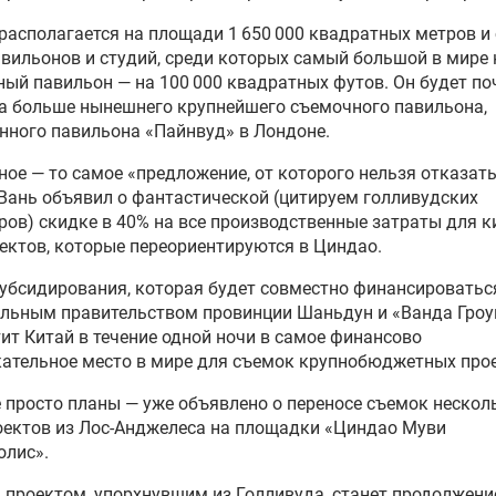
располагается на площади 1 650 000 квадратных метров и
авильонов и студий, среди которых самый большой в мире
ый павильон — на 100 000 квадратных футов. Он будет по
а больше нынешнего крупнейшего съемочного павильона,
нного павильона «Пайнвуд» в Лондоне.
ное — то самое «предложение, от которого нельзя отказать
Вань объявил о фантастической (цитируем голливудских
ров) скидке в 40% на все производственные затраты для ки
ектов, которые переориентируются в Циндао.
убсидирования, которая будет совместно финансироватьс
льным правительством провинции Шаньдун и «Ванда Гроу
ит Китай в течение одной ночи в самое финансово
ательное место в мире для съемок крупнобюджетных прое
е просто планы — уже объявлено о переносе съемок нескол
оектов из Лос-Анджелеса на площадки «Циндао Муви
олис».
проектом, упорхнувшим из Голливуда, станет продолжени