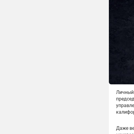
Личный 
председ
управл
калифо
Даже ве