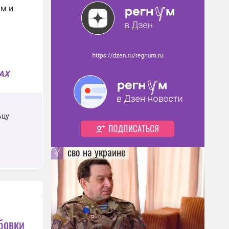
ам и
MAX
ьцу
сво на украине
рбовки