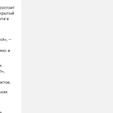
 состоит
 крытый
чти в
ся», —
но‑ и
я
п»,
ктов.
ьких
е