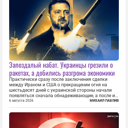
Запоздалый набат. Украинцы грезили о
ракетах, а добились разгрома экономики
Практически сразу после заключения сделки
между Ираном и США о прекращении огня на
шестьдесят дней с украинской стороны начали
появляться сначала обнадеживающие, а после и
вовсе бравурные заявления про некий «перелом»
6 августа 2026
МИХАИЛ ПАВЛИВ
в войне. Вероятно, в сознании первых лиц
киевского режима и стоящих за ними...