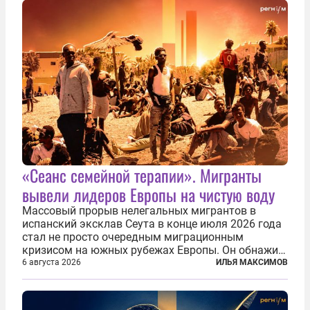
«Сеанс семейной терапии». Мигранты
вывели лидеров Европы на чистую воду
Массовый прорыв нелегальных мигрантов в
испанский эксклав Сеута в конце июля 2026 года
стал не просто очередным миграционным
кризисом на южных рубежах Европы. Он обнажил
фундаментальный раскол внутри Евросоюза,
6 августа 2026
ИЛЬЯ МАКСИМОВ
продемонстрировав, что десятилетиями
выстраивавшаяся миграционная политика ЕС
зашла в...