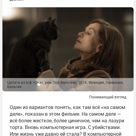
Цитата из к/ф «Она». реж Пол Верховен. 2016. Франция, Германия,
Бельгия
Понимающий взгляд
Один из вариантов понять, как там всё «на самом
деле», показан в этом фильме. На самом деле —
всё более жесткое, более циничное, чем на лазури
торта. Вновь компьютерная игра. С убийствами.
Или жизнь уже давно ей стала? В компьютерной