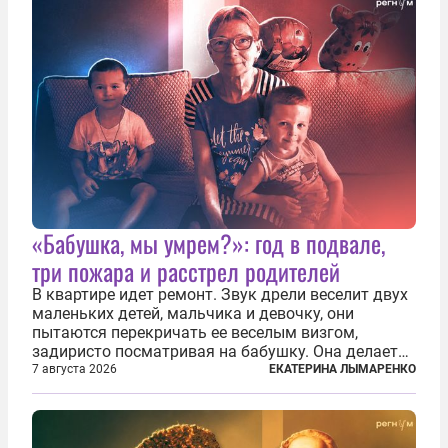
«Бабушка, мы умрем?»: год в подвале,
три пожара и расстрел родителей
В квартире идет ремонт. Звук дрели веселит двух
маленьких детей, мальчика и девочку, они
пытаются перекричать ее веселым визгом,
задиристо посматривая на бабушку. Она делает
им замечание, но внуки чувствуют, что она
7 августа 2026
ЕКАТЕРИНА ЛЫМАРЕНКО
сердится невсерьез. И это правда: дрель, конечно,
сверлит противно, но всё...