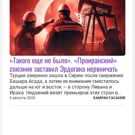
«Такого еще не было». «Проиранский»
союзник заставил Эрдогана нервничать
Турция уверенно зашла в Сирию после свержения
Башара Асада, а затем ее внимание сместилось
дальше на юг и восток — в сторону Ливана и
Ирака. Недавний визит премьеров этих стран в
Анкару, договоры об участии турецкой компании
6 августа 2026
КАМРАН ГАСАНОВ
TPAO в разработке нефти иракского Киркука и
«Дороги развития» подтверждают...