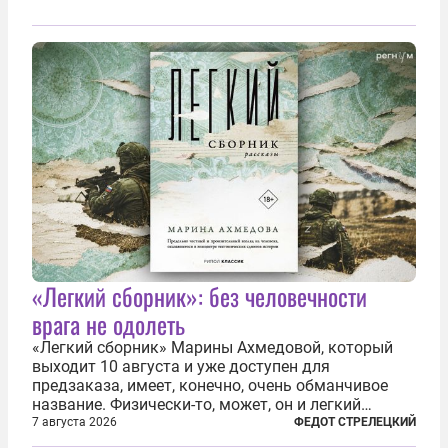
«Легкий сборник»: без человечности
врага не одолеть
«Легкий сборник» Марины Ахмедовой, который
выходит 10 августа и уже доступен для
предзаказа, имеет, конечно, очень обманчивое
название. Физически-то, может, он и легкий
относительно. Но метафизически —
7 августа 2026
ФЕДОТ СТРЕЛЕЦКИЙ
безотносительно тяжелый. Десять рассказов,