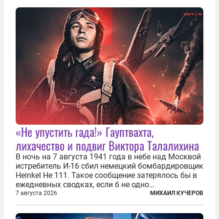
каждый из которых напрямую или косвенно (в
основном —...
«Не упустить гада!» Гауптвахта,
лихачество и подвиг Виктора Талалихина
В ночь на 7 августа 1941 года в небе над Москвой
истребитель И-16 сбил немецкий бомбардировщик
Heinkel He 111. Такое сообщение затерялось бы в
ежедневных сводках, если б не одно
обстоятельство. Это был один из первых в
7 августа 2026
МИХАИЛ КУЧЕРОВ
истории отечественной авиации ночных таранов.
У пилота — младшего лейтенанта...