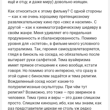
ещё и отцу, и даже миру) довольно изящен.
Как относиться к этому фильму? С одной стороны
— как к не очень хорошему претенциозному
развлекательному кино про «секс и насилие». С
другой — как к кинематографическому шедевру в
своём жанре. Меня удивляет его предельная
продуманность и сбалансированность. Помимо
уровня для «эстетов», в фильме много условного
натурализма. Так, героиня самоудовлетворяется,
глядя в бинокль на соседа, но обязательно после
вытирает руки салфеткой. Тема вуайеризма
имеет прямое отношение к кино вообще, кстати
говоря. Но помимо этого интересно, что сразу в
этой сцене с биноклем задаётся и тема религии.
Вожделенный сосед носит какие-то
полурелигиозные скульптуры. При чём тут
религия? Возможно, это тоже — про звериное в
человеке. Тема греха и веры — это даже слишком
просто. Слишком киношно, ибо, как мы знаем, как
раз представители церкви не столь уж редко