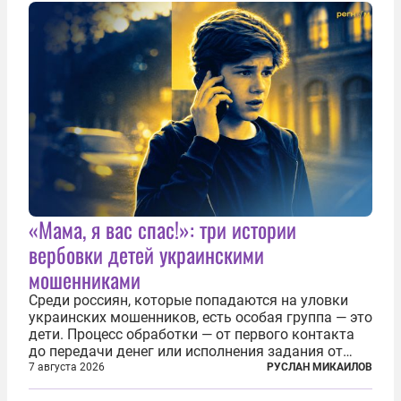
создания в Финляндии шпионской сети, чтобы
следить за...
«Мама, я вас спас!»: три истории
вербовки детей украинскими
мошенниками
Среди россиян, которые попадаются на уловки
украинских мошенников, есть особая группа — это
дети. Процесс обработки — от первого контакта
до передачи денег или исполнения задания от
кураторов может занять от двух часов до
7 августа 2026
РУСЛАН МИКАИЛОВ
нескольких месяцев. Детей превращают в