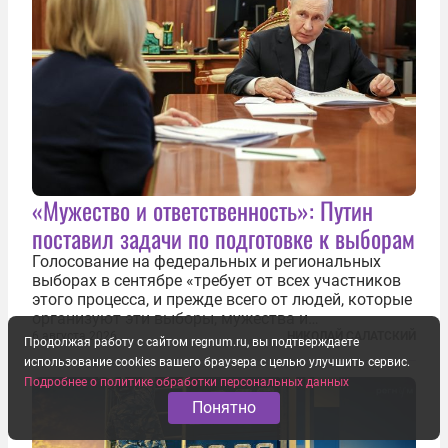
«Мужество и ответственность»: Путин
поставил задачи по подготовке к выборам
Голосование на федеральных и региональных
выборах в сентябре «требует от всех участников
этого процесса, и прежде всего от людей, которые
организуют эти выборы, мужества и
ответственного отношения к формированию
6 августа 2026
НИКОЛАЙ САЛАТСКИЙ
Продолжая работу с сайтом regnum.ru, вы подтверждаете
власти», — подчеркнул президент Владимир Путин
использование cookies вашего браузера с целью улучшить сервис.
на состоявшейся 5 августа в Кремле...
Подробнее о политике обработки персональных данных
Понятно