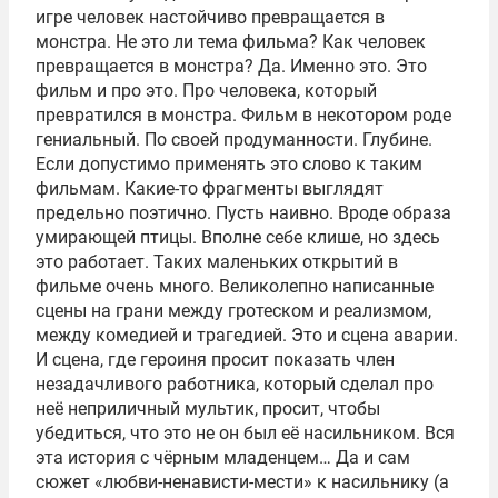
игре человек настойчиво превращается в
монстра. Не это ли тема фильма? Как человек
превращается в монстра? Да. Именно это. Это
фильм и про это. Про человека, который
превратился в монстра. Фильм в некотором роде
гениальный. По своей продуманности. Глубине.
Если допустимо применять это слово к таким
фильмам. Какие-то фрагменты выглядят
предельно поэтично. Пусть наивно. Вроде образа
умирающей птицы. Вполне себе клише, но здесь
это работает. Таких маленьких открытий в
фильме очень много. Великолепно написанные
сцены на грани между гротеском и реализмом,
между комедией и трагедией. Это и сцена аварии.
И сцена, где героиня просит показать член
незадачливого работника, который сделал про
неё неприличный мультик, просит, чтобы
убедиться, что это не он был её насильником. Вся
эта история с чёрным младенцем… Да и сам
сюжет «любви-ненависти-мести» к насильнику (а