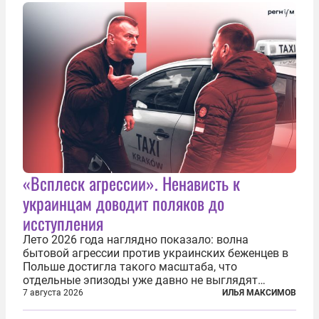
послушных исполнителей, которые...
«Всплеск агрессии». Ненависть к
украинцам доводит поляков до
исступления
Лето 2026 года наглядно показало: волна
бытовой агрессии против украинских беженцев в
Польше достигла такого масштаба, что
отдельные эпизоды уже давно не выглядят
случайными. Поляки, судя по происходящему,
7 августа 2026
ИЛЬЯ МАКСИМОВ
буквально теряют рассудок от ненависти к