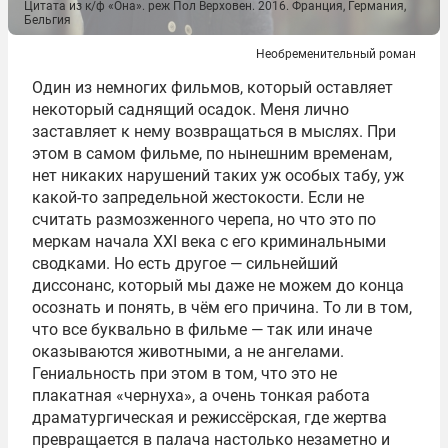
Цитата из к/ф «Она». реж Пол Верховен. 2016. Франция, Германия,
Бельгия
Необременительный роман
Один из немногих фильмов, который оставляет
некоторый саднящий осадок. Меня лично
заставляет к нему возвращаться в мыслях. При
этом в самом фильме, по нынешним временам,
нет никаких нарушений таких уж особых табу, уж
какой-то запредельной жестокости. Если не
считать размозженного черепа, но что это по
меркам начала XXI века с его криминальными
сводками. Но есть другое — сильнейший
диссонанс, который мы даже не можем до конца
осознать и понять, в чём его причина. То ли в том,
что все буквально в фильме — так или иначе
оказываются животными, а не ангелами.
Гениальность при этом в том, что это не
плакатная «чернуха», а очень тонкая работа
драматургическая и режиссёрская, где жертва
превращается в палача настолько незаметно и