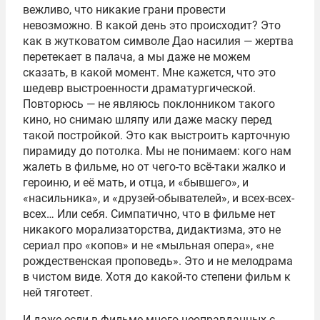
вежливо, что никакие грани провести
невозможно. В какой день это происходит? Это
как в жутковатом символе Дао насилия — жертва
перетекает в палача, а мы даже не можем
сказать, в какой момент. Мне кажется, что это
шедевр выстроенности драматургической.
Повторюсь — не являюсь поклонником такого
кино, но снимаю шляпу или даже маску перед
такой постройкой. Это как выстроить карточную
пирамиду до потолка. Мы не понимаем: кого нам
жалеть в фильме, но от чего-то всё-таки жалко и
героиню, и её мать, и отца, и «бывшего», и
«насильника», и «друзей-обывателей», и всех-всех-
всех… Или себя. Симпатично, что в фильме нет
никакого морализаторства, дидактизма, это не
сериал про «копов» и не «мыльная опера», «не
рождественская проповедь». Это и не мелодрама
в чистом виде. Хотя до какой-то степени фильм к
ней тяготеет.
И даже если в фильме много неоправданных с