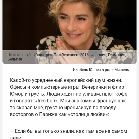
Цитата из к/ф «Она». реж Пол Верховен. 2016. Франция, Германия,
Бельгия
Изабель Юппер в роли Мишель
Какой-то усреднённый европейский шум жизни.
Офисы и компьютерные игры. Вечеринки и флирт.
Юмор и грусть. Люди ходят по улицам, пьют кофе
и говорят: «tres bon». Мой знакомый француз как-
то сказал мне, грустно иронизируя по поводу
восторгов о Париже как «столице любви»:
— Если бы вы только знали, как там всё на самом
деле…