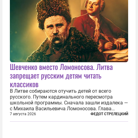
Шевченко вместо Ломоносова. Литва
запрещает русским детям читать
классиков
В Литве собираются отучить детей от всего
русского. Путем кардинального пересмотра
школьной программы. Сначала зашли издалека —
с Михаила Васильевича Ломоносова. Глава
правительства Литвы Миндаугас Синкявичюс
7 августа 2026
ФЕДОТ СТРЕЛЕЦКИЙ
предложил исключить его тексты из программ
общего образования. Мотивировал он это тем,
что...