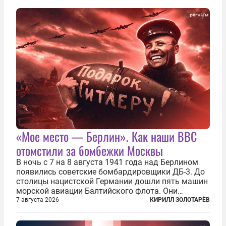
«Мое место — Берлин». Как наши ВВС
отомстили за бомбежки Москвы
В ночь с 7 на 8 августа 1941 года над Берлином
появились советские бомбардировщики ДБ-3. До
столицы нацистской Германии дошли пять машин
морской авиации Балтийского флота. Они
сбросили бомбы на город, который в тот момент
7 августа 2026
КИРИЛЛ ЗОЛОТАРЁВ
жил в полной уверенности, что война идет где-то
далеко на востоке, Красная...