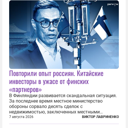
Повторили опыт россиян. Китайские
инвесторы в ужасе от финских
«партнеров»
В Финляндии развивается скандальная ситуация.
За последнее время местное министерство
обороны сорвало десять сделок с
недвижимостью, заключенных местными
фирмами с китайским капиталом. Чиновники
7 августа 2026
ВИКТОР ЛАВРИНЕНКО
заявили, что они могли заключаться с целью