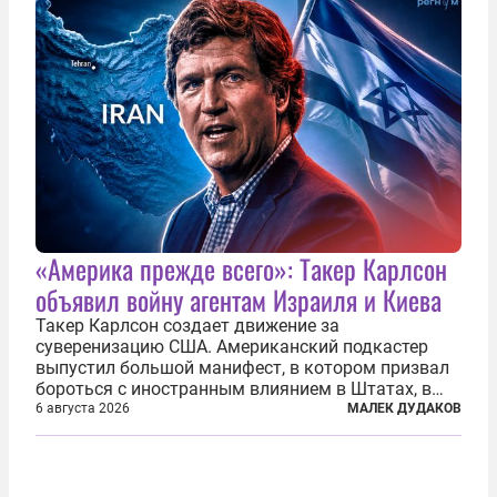
«Америка прежде всего»: Такер Карлсон
объявил войну агентам Израиля и Киева
Такер Карлсон создает движение за
суверенизацию США. Американский подкастер
выпустил большой манифест, в котором призвал
бороться с иностранным влиянием в Штатах, в
первую очередь имея в виду Израиль. А также
6 августа 2026
МАЛЕК ДУДАКОВ
прекратить заморские войны, выплатить
репарации Ирану, остановить прием мигрантов...