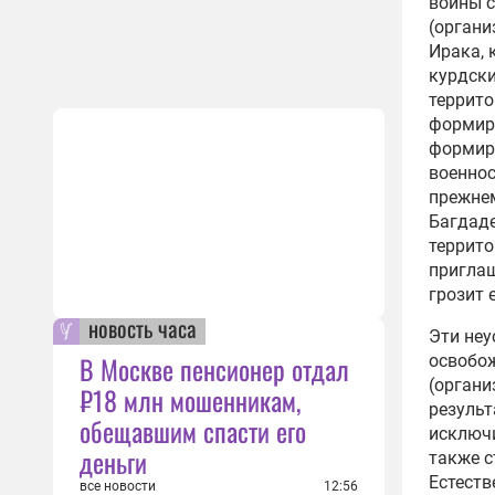
войны с
(органи
Ирака, 
курдски
террито
формир
формиро
военнос
прежнем
Багдаде
террито
приглаш
грозит 
новость часа
Эти неу
В Москве пенсионер отдал
освобож
(органи
₽18 млн мошенникам,
результ
обещавшим спасти его
исключи
деньги
также с
Естеств
все новости
12:56