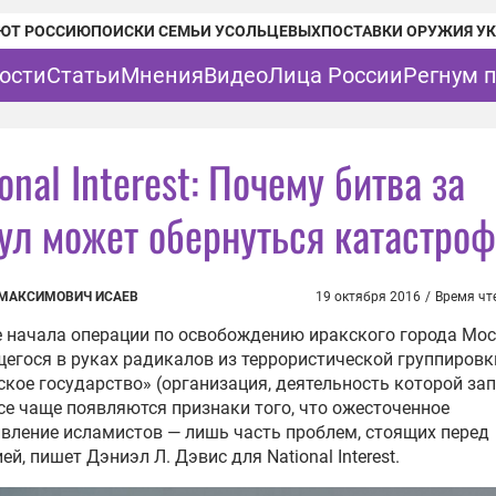
ЮТ РОССИЮ
ПОИСКИ СЕМЬИ УСОЛЬЦЕВЫХ
ПОСТАВКИ ОРУЖИЯ У
ости
Статьи
Мнения
Видео
Лица России
Регнум 
onal Interest: Почему битва за
ул может обернуться катастро
МАКСИМОВИЧ ИСАЕВ
19 октября 2016
/
Время чт
 начала операции по освобождению иракского города Мос
егося в руках радикалов из террористической группировк
кое государство» (организация, деятельность которой за
все чаще появляются признаки того, что ожесточенное
вление исламистов — лишь часть проблем, стоящих перед
ей, пишет Дэниэл Л. Дэвис для National Interest.