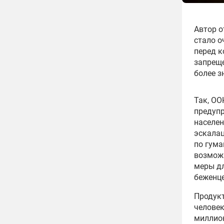
Автор о
стало о
перед к
запреще
более з
Так, ОО
предуп
населен
эскалац
по гума
возможн
меры дл
беженце
Продукт
человек
миллион