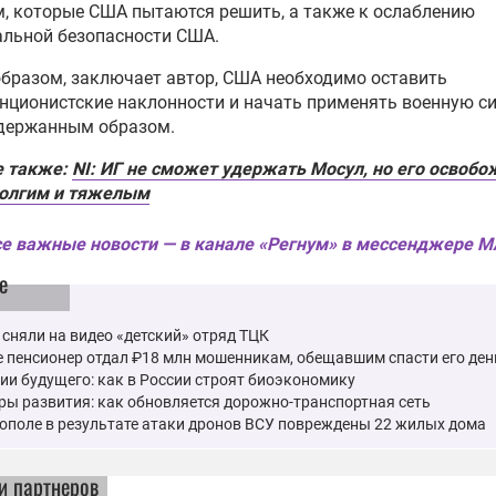
, которые США пытаются решить, а также к ослаблению
альной безопасности США.
бразом, заключает автор, США необходимо оставить
нционистские наклонности и начать применять военную с
сдержанным образом.
е также:
NI: ИГ не сможет удержать Мосул, но его освоб
долгим и тяжелым
е важные новости — в канале «Регнум» в мессенджере 
е
 сняли на видео «детский» отряд ТЦК
 пенсионер отдал ₽18 млн мошенникам, обещавшим спасти его ден
ии будущего: как в России строят биоэкономику
ы развития: как обновляется дорожно-транспортная сеть
ополе в результате атаки дронов ВСУ повреждены 22 жилых дома
и партнеров