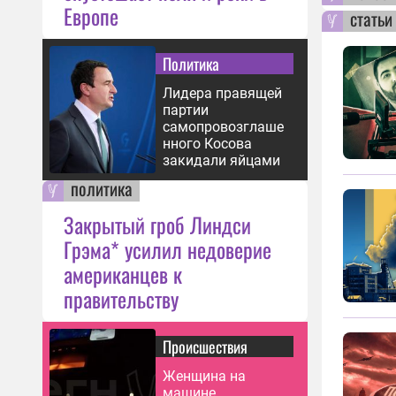
Европе
статьи
Политика
Лидера правящей
партии
самопровозглаше
нного Косова
закидали яйцами
политика
Закрытый гроб Линдси
Грэма* усилил недоверие
американцев к
правительству
Происшествия
Женщина на
машине