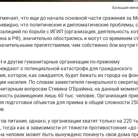
Большая мече
тмечает, что еще до начала основной части сражения за М
чевидно, что политические и дипломатические проблемы, 
оалицией по борьбе с ИГИЛ (организация, деятельность ко
на в РФ), значительно обострились и могут со временем с
начительными препятствиями, чем собственно бои внутри 
Н и другие гуманитарные организации по-прежнему
реждают о потенциальной катастрофе для гражданского
ия, которое, как ожидается, будет бежать из города на фон
ии насилия. По словам заместителя генерального секрета
нитарным вопросам Стивена О'Брайена, на данный момент
ость размещения лишь 60 тыс. человек. Организация пр
я подготовки объектов для приема в общей сложности 250
в.
ов питания, однако, у организации хватит только на 220 т
, тогда как в зависимости от тяжести противостояния «до
а человек может быть вынуждено покинуть свои дома пр