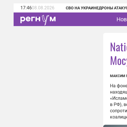
17:46
08.08.2026
СВО НА УКРАИНЕ
ДРОНЫ АТАКУ
Нов
Nati
Мос
МАКСИМ 
На фоне
находящ
«Исламс
в РФ), 
сопроти
коалици