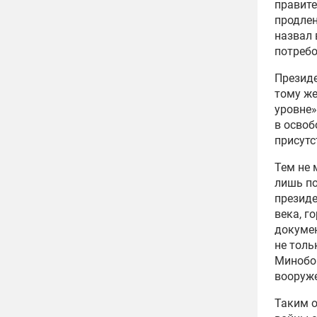
правите
продлен
назвал 
потребо
Президе
тому же
уровне»
в освоб
присутс
Тем не 
лишь по
президе
века, г
докумен
не толь
Минобор
вооруже
Таким о