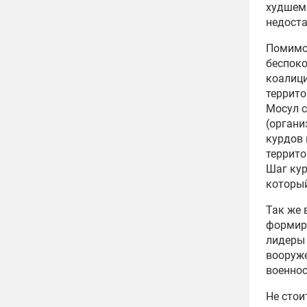
худшем 
недоста
Помимо
беспок
коалици
террито
Мосул с
(органи
курдов 
террито
Шаг кур
который
Так же
формиро
лидеры 
вооруже
военно
Не стои