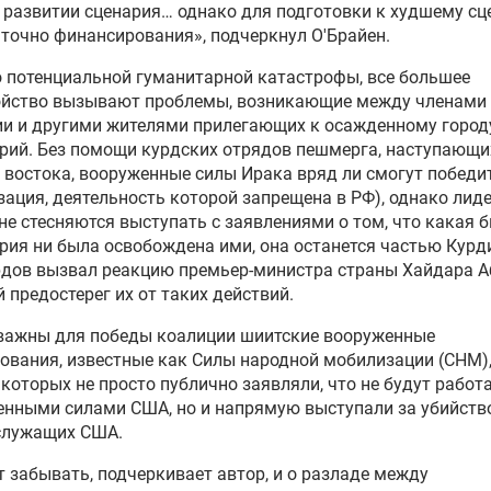
развитии сценария… однако для подготовки к худшему с
точно финансирования», подчеркнул О'Брайен.
 потенциальной гуманитарной катастрофы, все большее
ойство вызывают проблемы, возникающие между членами
и и другими жителями прилегающих к осажденному город
рий. Без помощи курдских отрядов пешмерга, наступающи
 востока, вооруженные силы Ирака вряд ли смогут побед
зация, деятельность которой запрещена в РФ), однако лид
не стесняются выступать с заявлениями о том, что какая 
рия ни была освобождена ими, она останется частью Курд
дов вызвал реакцию премьер-министра страны Хайдара А
 предостерег их от таких действий.
 важны для победы коалиции шиитские вооруженные
вания, известные как Силы народной мобилизации (СНМ),
которых не просто публично заявляли, что не будут работа
нными силами США, но и напрямую выступали за убийств
служащих США.
т забывать, подчеркивает автор, и о разладе между