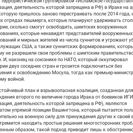
 террористической группировкой «Исламское государство
зация, деятельность которой запрещена в РФ) в Ираке на 
которую пришлось заново перестраивать после 2014 года, 
х отрядах пешмерга, которые планируют удерживать стол
рии, сколько смогут освободить, шиитских вооруженных
ованиях, которые ненавидят представителей вооруженных
ваний и мирных жителей из числа суннитов и угрожают у
лужащих США, а также суннитских формированиях, которы
у не разрешили свои проблемы с шиитским правительств
. И, наконец на союзнике по НАТО, который оккупировал
рии двух соседних стран и грозится подключиться без
ения к освобождению Мосула, тогда как премьер-минист
ему войной.
стойчивый план и взрывоопасная коалиция, созданная дл
дения второго по величине города Ирака от боевиков ИГ
зация, деятельность которой запрещена в РФ), являются
атом упрямой позиции Вашингтона, который пытается пол
тельно на военную силу для принуждения других к своей в
тремится находить простые решения многосторонних проб
енным образом, такой подход приводит лишь к обострени