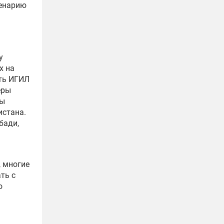
ценарию
у
х на
ить ИГИЛ
еры
бы
истана.
бади,
 многие
ть с
о