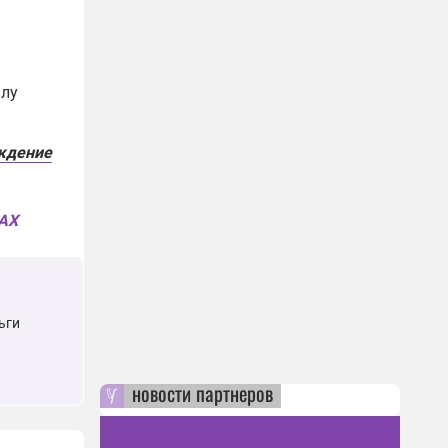
илу
ождение
MAX
ьги
новости партнеров