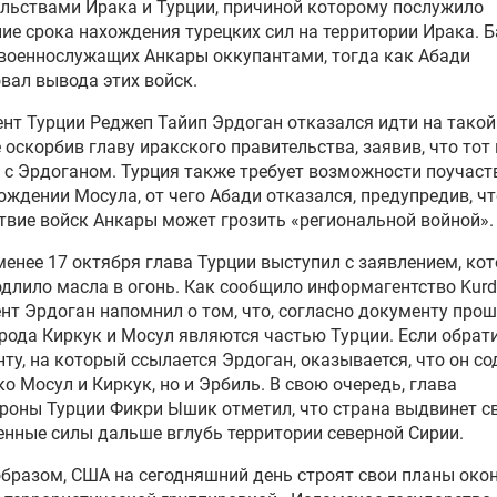
льствами Ирака и Турции, причиной которому послужило
ие срока нахождения турецких сил на территории Ирака. 
военнослужащих Анкары оккупантами, тогда как Абади
вал вывода этих войск.
нт Турции Реджеп Тайип Эрдоган отказался идти на такой 
 оскорбив главу иракского правительства, заявив, что тот 
 с Эрдоганом. Турция также требует возможности поучаст
ождении Мосула, от чего Абади отказался, предупредив, чт
твие войск Анкары может грозить «региональной войной».
менее 17 октября глава Турции выступил с заявлением, ко
длило масла в огонь. Как сообщило информагентство Kurdi
нт Эрдоган напомнил о том, что, согласно документу про
орода Киркук и Мосул являются частью Турции. Если обрат
ту, на который ссылается Эрдоган, оказывается, что он с
ко Мосул и Киркук, но и Эрбиль. В свою очередь, глава
оны Турции Фикри Ышик отметил, что страна выдвинет с
нные силы дальше вглубь территории северной Сирии.
бразом, США на сегодняшний день строят свои планы око