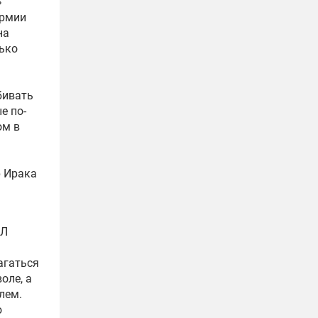
»
армии
на
ько
бивать
е по-
ом в
р Ирака
я
ИЛ
агаться
оле, а
лем.
ю