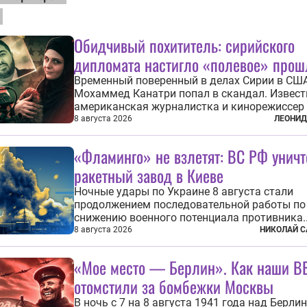
Обидчивый похититель: сирийского
дипломата настигло «полевое» прош
Временный поверенный в делах Сирии в СШ
Мохаммед Канатри попал в скандал. Извест
американская журналистка и кинорежиссер
Снелл неожиданно узнала в нем одного из б
8 августа 2026
ЛЕОНИД
похитивших ее в сирийском Алеппо в 2016 го
Журналистка убеждена, что Канатри, в то в
«Фламинго» не взлетят: ВС РФ унич
известный под подпольным...
ракетный завод в Киеве
Ночные удары по Украине 8 августа стали
продолжением последовательной работы по
снижению военного потенциала противника.
Поражены предприятие по производству кр
8 августа 2026
НИКОЛАЙ С
ракет, крупный склад топлива и два сухогру
военными грузами. Дополнительно нанесен
«Мое место — Берлин». Как наши В
по объектам в ряде городов. В Киеве...
отомстили за бомбежки Москвы
В ночь с 7 на 8 августа 1941 года над Берли