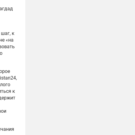
Багдад
шаг, к
не «на
вовать
о
торое
stan24,
шлого
иться к
одержит
вои
нчания