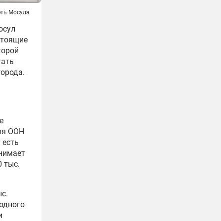
ть Мосула
осул
стоящие
торой
тать
города.
е
ря ООН
 есть
инимает
 тыс.
ыс.
 одного
и