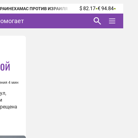
$ 82.17
€ 94.84
КРАИНЕ
ХАМАС ПРОТИВ ИЗРАИЛЯ
помогает
фой
ения 4 мин
ул,
и
прещена