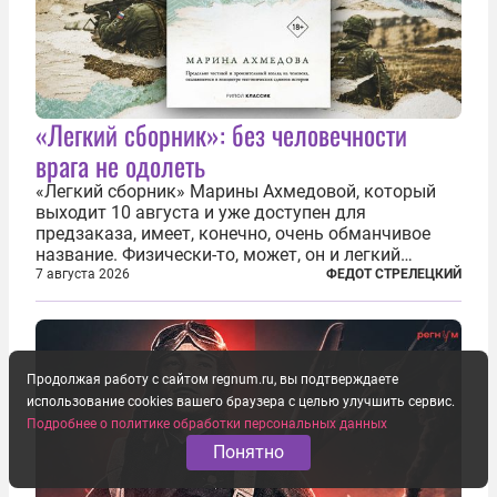
«Легкий сборник»: без человечности
врага не одолеть
«Легкий сборник» Марины Ахмедовой, который
выходит 10 августа и уже доступен для
предзаказа, имеет, конечно, очень обманчивое
название. Физически-то, может, он и легкий
относительно. Но метафизически —
7 августа 2026
ФЕДОТ СТРЕЛЕЦКИЙ
безотносительно тяжелый. Десять рассказов,
каждый из которых напрямую или косвенно (в
основном —...
Продолжая работу с сайтом regnum.ru, вы подтверждаете
использование cookies вашего браузера с целью улучшить сервис.
Подробнее о политике обработки персональных данных
Понятно