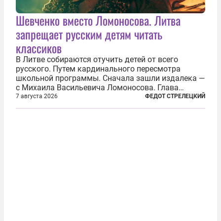
Шевченко вместо Ломоносова. Литва
запрещает русским детям читать
классиков
В Литве собираются отучить детей от всего
русского. Путем кардинального пересмотра
школьной программы. Сначала зашли издалека —
с Михаила Васильевича Ломоносова. Глава
правительства Литвы Миндаугас Синкявичюс
7 августа 2026
ФЕДОТ СТРЕЛЕЦКИЙ
предложил исключить его тексты из программ
общего образования. Мотивировал он это тем,
что...