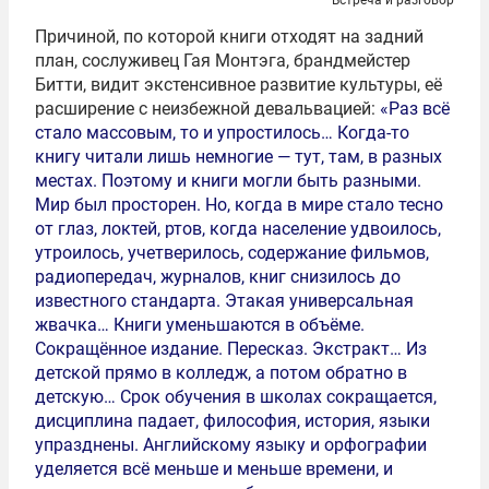
Встреча и разговор
Причиной, по которой книги отходят на задний
план, сослуживец Гая Монтэга, брандмейстер
Битти, видит экстенсивное развитие культуры, её
расширение с неизбежной девальвацией:
«Раз всё
стало массовым, то и упростилось… Когда-то
книгу читали лишь немногие — тут, там, в разных
местах. Поэтому и книги могли быть разными.
Мир был просторен. Но, когда в мире стало тесно
от глаз, локтей, ртов, когда население удвоилось,
утроилось, учетверилось, содержание фильмов,
радиопередач, журналов, книг снизилось до
известного стандарта. Этакая универсальная
жвачка… Книги уменьшаются в объёме.
Сокращённое издание. Пересказ. Экстракт… Из
детской прямо в колледж, а потом обратно в
детскую… Срок обучения в школах сокращается,
дисциплина падает, философия, история, языки
упразднены. Английскому языку и орфографии
уделяется всё меньше и меньше времени, и