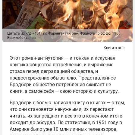
Цитата из к/ф «451º по Фаренгейту». реж. Франсуа Трюффо. 1966.
Великобритания
Книги в огне
Этот роман-антиутопия — и тонкая и искусная
критика общества потребления, и выражение
страха перед деградацией общества, и
предостережение обывателю. Представленное
Брэдбери общество потребления сжигает не
книги, а самое себя — свою историю и культуру.
Брэдбери с болью написал книгу о книгах — о том,
что они становятся ненужными, их перестают
читать, их запрещают и все это в конечном итоге
доходит до абсурда. По статистике, в 1951 году в
Америке было уже 10 млн личных телевизоров,