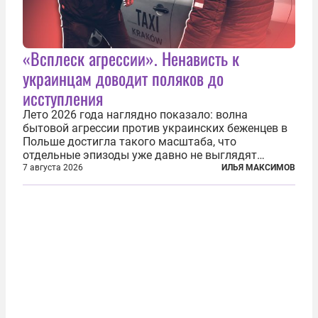
«Всплеск агрессии». Ненависть к
украинцам доводит поляков до
исступления
Лето 2026 года наглядно показало: волна
бытовой агрессии против украинских беженцев в
Польше достигла такого масштаба, что
отдельные эпизоды уже давно не выглядят
случайными. Поляки, судя по происходящему,
7 августа 2026
ИЛЬЯ МАКСИМОВ
буквально теряют рассудок от ненависти к
украинским беженцам, и каждый новый случай
по-своему...