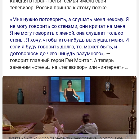
каждая вторая-третья семья имела свой
телевизор. Россия пришла к этому позже.
«Мне нужно поговорить, а слушать меня некому. Я
не могу говорить со стенами, они кричат на меня.
Я не могу говорить с женой, она слушает только
стены. Я хочу, чтобы кто-нибудь выслушал меня. И
если я буду говорить долго, то, может быть, и
договорюсь до чего-нибудь разумного»
, —
говорит главный герой Гай Монтэг. А теперь
заменим «стены» на «телевизор» или «интернет» …
Цитата из к/ф «451º по Фаренгейту». реж Франсуа Трюффо. 1966.