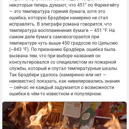
некоторые теперь думают, что 451° по Фаренгейту
— это температура горения бумаги, хотя это
ошибка, которую Брэдбери намерено не стал
исправлять. В эпиграфе романа говорится, что
температура воспламенения бумаги — 451 °F. На
самом деле бумага самовозгорается при
температуре чуть выше 450 градусов по Цельсию
(~843 °F). По признанию Брэдбери, ошибка была
вызвана тем, что при выборе названия он
консультировался со специалистом из пожарной
службы, который и спутал температурные шкалы.
Так Брэдбери удалось (намеренно или нет —
неизвестно) показать, как нивелировались знания
— сейчас не каждый задумается о возможности
ошибки в чём-то известном и популярном.