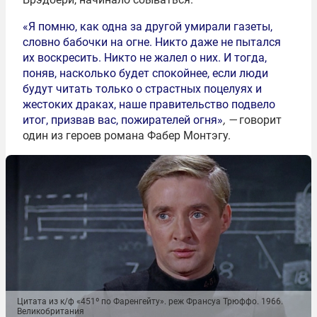
«Я помню, как одна за другой умирали газеты,
словно бабочки на огне. Никто даже не пытался
их воскресить. Никто не жалел о них. И тогда,
поняв, насколько будет спокойнее, если люди
будут читать только о страстных поцелуях и
жестоких драках, наше правительство подвело
итог, призвав вас, пожирателей огня»
, —
говорит
один из героев романа Фабер Монтэгу.
Цитата из к/ф «451º по Фаренгейту». реж Франсуа Трюффо. 1966.
Великобритания