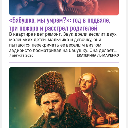
«Бабушка, мы умрем?»: год в подвале,
три пожара и расстрел родителей
В квартире идет ремонт. Звук дрели веселит двух
маленьких детей, мальчика и девочку, они
пытаются перекричать ее веселым визгом,
задиристо посматривая на бабушку. Она делает
им замечание, но внуки чувствуют, что она
7 августа 2026
ЕКАТЕРИНА ЛЫМАРЕНКО
сердится невсерьез. И это правда: дрель, конечно,
сверлит противно, но всё...