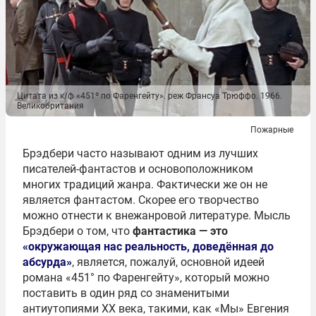
Цитата из к/ф «451º по Фаренгейту». реж Франсуа Трюффо. 1966.
Великобритания
Пожарные
Брэдбери часто называют одним из лучших
писателей-фантастов и основоположником
многих традиций жанра. Фактически же он не
является фантастом. Скорее его творчество
можно отнести к внежанровой литературе. Мысль
Брэдбери о том, что
фантастика — это
«окружающая нас реальность, доведённая до
абсурда»
, является, пожалуй, основной идеей
романа «451° по Фаренгейту», который можно
поставить в один ряд со знаменитыми
антиутопиями ХХ века, такими, как «Мы» Евгения