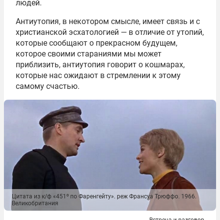
людей.
Антиутопия, в некотором смысле, имеет связь и с
христианской эсхатологией — в отличие от утопий,
которые сообщают о прекрасном будущем,
которое своими стараниями мы может
приблизить, антиутопия говорит о кошмарах,
которые нас ожидают в стремлении к этому
самому счастью.
Цитата из к/ф «451º по Фаренгейту». реж Франсуа Трюффо. 1966.
Великобритания