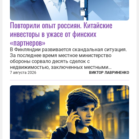
Повторили опыт россиян. Китайские
инвесторы в ужасе от финских
«партнеров»
В Финляндии развивается скандальная ситуация.
За последнее время местное министерство
обороны сорвало десять сделок с
недвижимостью, заключенных местными
фирмами с китайским капиталом. Чиновники
7 августа 2026
ВИКТОР ЛАВРИНЕНКО
заявили, что они могли заключаться с целью
создания в Финляндии шпионской сети, чтобы
следить за...