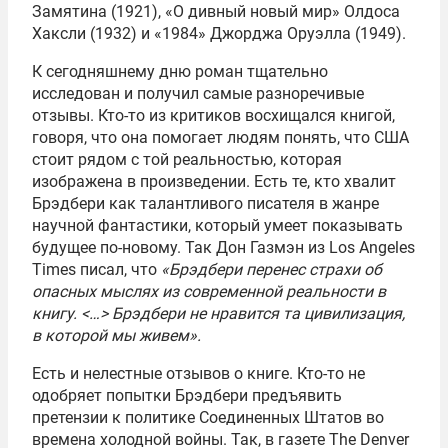
Замятина (1921), «О дивный новый мир» Олдоса
Хаксли (1932) и «1984» Джорджа Оруэлла (1949).
К сегодняшнему дню роман тщательно
исследован и получил самые разноречивые
отзывы. Кто-то из критиков восхищался книгой,
говоря, что она помогает людям понять, что США
стоит рядом с той реальностью, которая
изображена в произведении. Есть те, кто хвалит
Брэдбери как талантливого писателя в жанре
научной фантастики, который умеет показывать
будущее по-новому. Так Дон Газмэн из Los Angeles
Times писал, что
«Брэдбери перенес страхи об
опасных мыслях из современной реальности в
книгу. <…> Брэдбери не нравится та цивилизация,
в которой мы живем».
Есть и нелестные отзывов о книге. Кто-то не
одобряет попытки Брэдбери предъявить
претензии к политике Соединенных Штатов во
времена холодной войны. Так, в газете The Denver