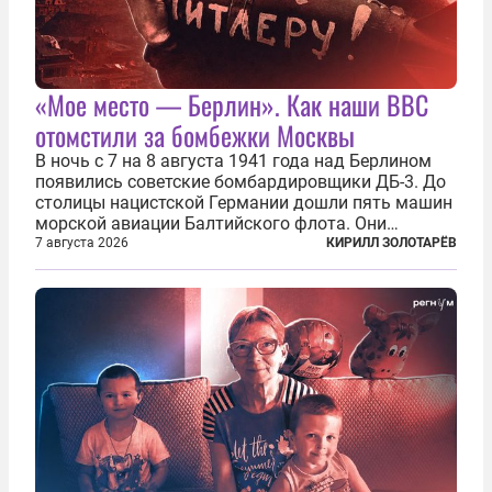
«Мое место — Берлин». Как наши ВВС
отомстили за бомбежки Москвы
В ночь с 7 на 8 августа 1941 года над Берлином
появились советские бомбардировщики ДБ-3. До
столицы нацистской Германии дошли пять машин
морской авиации Балтийского флота. Они
сбросили бомбы на город, который в тот момент
7 августа 2026
КИРИЛЛ ЗОЛОТАРЁВ
жил в полной уверенности, что война идет где-то
далеко на востоке, Красная...