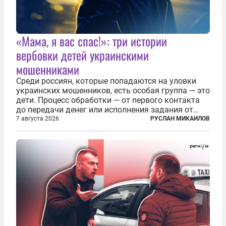
«Мама, я вас спас!»: три истории
вербовки детей украинскими
мошенниками
Среди россиян, которые попадаются на уловки
украинских мошенников, есть особая группа — это
дети. Процесс обработки — от первого контакта
до передачи денег или исполнения задания от
кураторов может занять от двух часов до
7 августа 2026
РУСЛАН МИКАИЛОВ
нескольких месяцев. Детей превращают в
послушных исполнителей, которые...