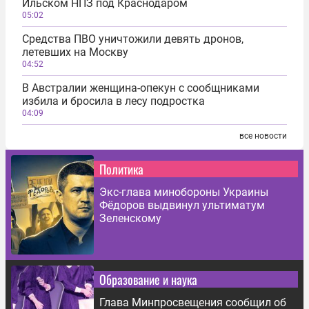
Ильском НПЗ под Краснодаром
05:02
Средства ПВО уничтожили девять дронов,
летевших на Москву
04:52
В Австралии женщина-опекун с сообщниками
избила и бросила в лесу подростка
04:09
все новости
Политика
Экс-глава минобороны Украины
Фёдоров выдвинул ультиматум
Зеленскому
Образование и наука
Глава Минпросвещения сообщил об