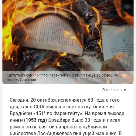
Цитата из к/ф «451º по Фаренгейту». реж. Франсуа Трюффо. 1966.
Великобритания
Огонь и книги
Сегодня, 20 октября, исполняется 63 года с того
дня, как в США вышла в свет антиутопия Рэя
Брэдбери «451° по Фаренгейту». На время выхода
книги (
1953 год)
Брэдбери было 33 года и писал
роман он на взятой напрокат в публичной
библиотеке Лос-Анджелеса пишущей машинке. В