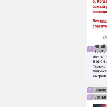
5. Когд
самый 
союзни
Без
пра
спасите
Вс
читайт
также
Шесть н
В ЭИСИ 
Технолог
Километр
Мигрант 
новост
статьи