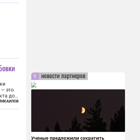
ли
и
рбовки
новости партнеров
вки
 — это
кта до
МИКАИЛОВ
Ученые предложили сократить