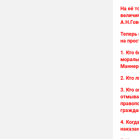
На её т
величия
А.Н.Гов
Теперь 
на прос
1. Кто 
моральн
Маннер
2. Кто 
3. Кто 
отмыва
правоп
гражда
4. Когд
наказан