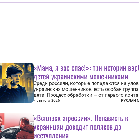
капиталом. Чиновники заявили, что они мог
заключаться с целью создания в Финлянди
шпионской сети, чтобы следить за...
«Мама, я вас спас!»: три истории ве
детей украинскими мошенниками
Среди россиян, которые попадаются на уло
украинских мошенников, есть особая группа
дети. Процесс обработки — от первого конта
передачи денег или исполнения задания от
7 августа 2026
РУСЛАН 
кураторов может занять от двух часов до
нескольких месяцев. Детей превращают в
«Всплеск агрессии». Ненависть к
послушных исполнителей, которые...
украинцам доводит поляков до
исступления