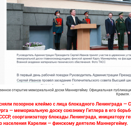
венное открытие мемориальной доски Маннергейму. Официальная публикаци
Кремля.
сняли позорное клеймо с лица блокадного Ленинграда — С
рга — мемориальную доску союзнику Гитлера в его борьб
СССР, соорганизатору блокады Ленинграда, инициатору г
го населения Карелии — финскому деятелю Маннергейму.