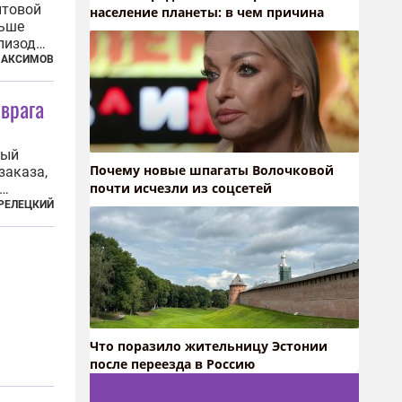
ытовой
население планеты: в чем причина
льше
эпизоды
 судя
МАКСИМОВ
ок от
й новый
 врага
рый
Почему новые шпагаты Волочковой
заказа,
почти исчезли из соцсетей
но. Но
РЕЛЕЦКИЙ
 Десять
и
Что поразило жительницу Эстонии
после переезда в Россию