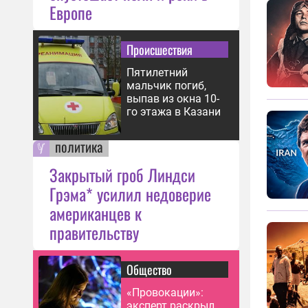
Европе
Происшествия
Пятилетний
мальчик погиб,
выпав из окна 10-
го этажа в Казани
политика
Закрытый гроб Линдси
Грэма* усилил недоверие
американцев к
правительству
Общество
«Провокации»:
эксперт раскрыл,