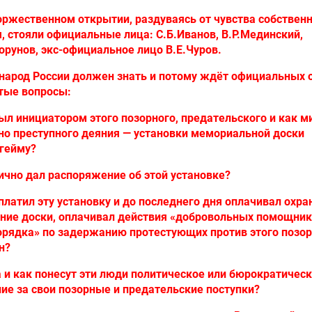
оржественном открытии, раздуваясь от чувства собствен
, стояли официальные лица: С.Б.Иванов, В.Р.Мединский,
орунов, экс-официальное лицо В.Е.Чуров.
народ России должен знать и потому ждёт официальных 
тые вопросы:
был инициатором этого позорного, предательского и как 
о преступного деяния — установки мемориальной доски
гейму?
лично дал распоряжение об этой установке?
оплатил эту установку и до последнего дня оплачивал охра
ние доски, оплачивал действия «добровольных помощни
орядка» по задержанию протестующих против этого позо
н?
а и как понесут эти люди политическое или бюрократичес
ие за свои позорные и предательские поступки?