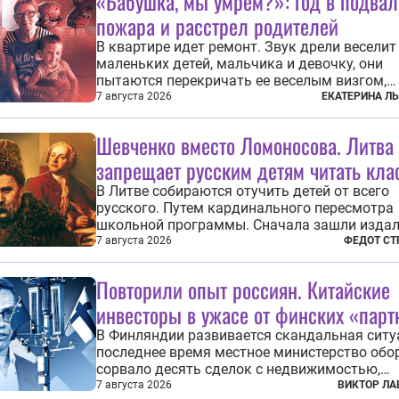
«Бабушка, мы умрем?»: год в подвал
пожара и расстрел родителей
В квартире идет ремонт. Звук дрели веселит
маленьких детей, мальчика и девочку, они
пытаются перекричать ее веселым визгом,
задиристо посматривая на бабушку. Она де
7 августа 2026
ЕКАТЕРИНА Л
замечание, но внуки чувствуют, что она сер
невсерьез. И это правда: дрель, конечно, св
Шевченко вместо Ломоносова. Литва
противно, но всё...
запрещает русским детям читать кла
В Литве собираются отучить детей от всего
русского. Путем кардинального пересмотра
школьной программы. Сначала зашли издал
Михаила Васильевича Ломоносова. Глава
7 августа 2026
ФЕДОТ СТ
правительства Литвы Миндаугас Синкявич
предложил исключить его тексты из програ
Повторили опыт россиян. Китайские
общего образования. Мотивировал он это тем,
инвесторы в ужасе от финских «парт
В Финляндии развивается скандальная ситу
последнее время местное министерство обо
сорвало десять сделок с недвижимостью,
заключенных местными фирмами с китайс
7 августа 2026
ВИКТОР ЛА