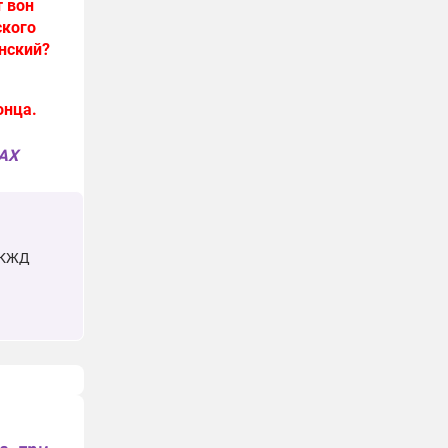
т вон
ского
нский?
онца.
MAX
 ЮКЖД