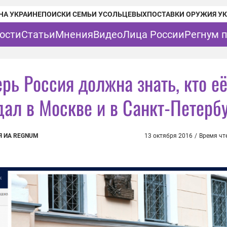
НА УКРАИНЕ
ПОИСКИ СЕМЬИ УСОЛЬЦЕВЫХ
ПОСТАВКИ ОРУЖИЯ У
ости
Статьи
Мнения
Видео
Лица России
Регнум 
рь Россия должна знать, кто е
дал в Москве и в Санкт-Петерб
Я ИА REGNUM
13 октября 2016
/
Время чт