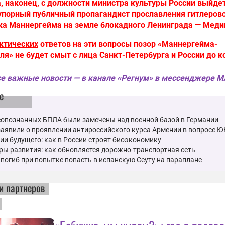
а, наконец, с должности министра культуры России выйде
упорный публичный пропагандист прославления гитлеров
ка Маннергейма на земле блокадного Ленинграда — Меди
ктических
ответов на эти вопросы позор «Маннергейма-
ля» не будет смыт с лица Санкт-Петербурга и России до к
е важные новости — в канале «Регнум» в мессенджере 
е
еопознанных БПЛА были замечены над военной базой в Германии
заявили о проявлении антироссийского курса Армении в вопросе
ии будущего: как в России строят биоэкономику
ы развития: как обновляется дорожно-транспортная сеть
погиб при попытке попасть в испанскую Сеуту на параплане
и партнеров