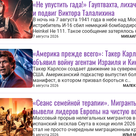
«Не упустить гада!» Гауптвахта, лиха
и подвиг Виктора Талалихина
В ночь на 7 августа 1941 года в небе над Мо
истребитель И-16 сбил немецкий бомбарди
Heinkel He 111. Такое сообщение затерялось 
ежедневных сводках, если б не одно обстоят
7 августа 2026
МИХАИЛ
Это был один из первых в истории отечеств
авиации ночных таранов. У пилота — младш
«Америка прежде всего»: Такер Кар
лейтенанта...
объявил войну агентам Израиля и Ки
Такер Карлсон создает движение за сувере
США. Американский подкастер выпустил бо
манифест, в котором призвал бороться с
иностранным влиянием в Штатах, в первую 
6 августа 2026
МАЛЕК
имея в виду Израиль. А также прекратить
заморские войны, выплатить репарации Ира
«Сеанс семейной терапии». Мигрант
остановить прием мигрантов...
вывели лидеров Европы на чистую в
Массовый прорыв нелегальных мигрантов в
испанский эксклав Сеута в конце июля 2026
стал не просто очередным миграционным к
на южных рубежах Европы. Он обнажил
6 августа 2026
ИЛЬЯ 