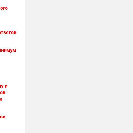
ного
ответов
минимум
ну и
ков
ра
кое