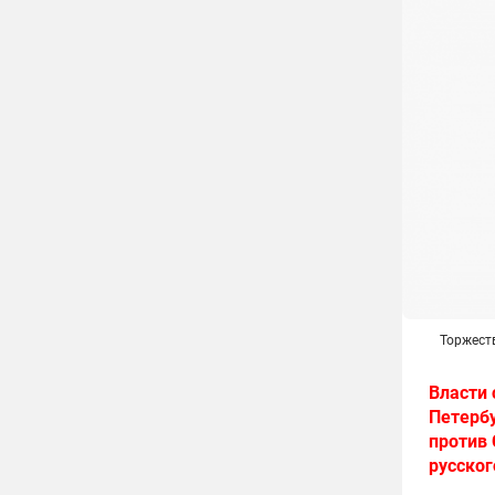
Торжест
Власти 
Петербу
против 
русско