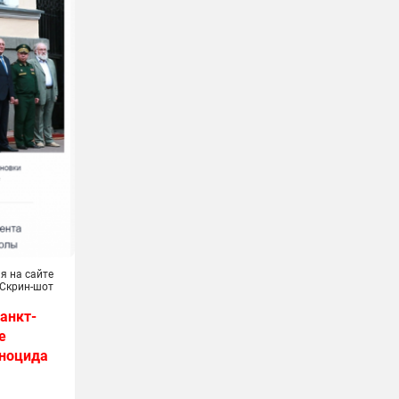
я на сайте
 Скрин-шот
анкт-
е
еноцида