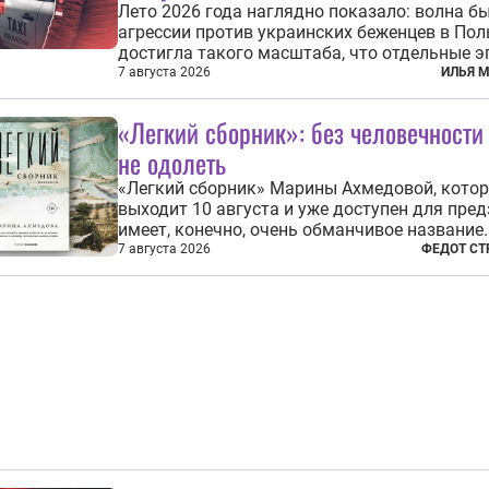
Лето 2026 года наглядно показало: волна б
агрессии против украинских беженцев в По
достигла такого масштаба, что отдельные 
уже давно не выглядят случайными. Поляки,
7 августа 2026
ИЛЬЯ 
по происходящему, буквально теряют рассуд
ненависти к украинским беженцам, и кажды
«Легкий сборник»: без человечности
случай по-своему...
не одолеть
«Легкий сборник» Марины Ахмедовой, кото
выходит 10 августа и уже доступен для пред
имеет, конечно, очень обманчивое название.
Физически-то, может, он и легкий относитель
7 августа 2026
ФЕДОТ СТ
метафизически — безотносительно тяжелый.
рассказов, каждый из которых напрямую ил
косвенно (в основном —...