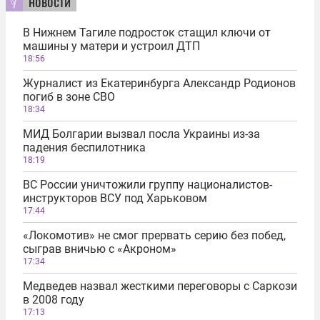
новости
В Нижнем Тагиле подросток стащил ключи от
машины у матери и устроил ДТП
18:56
Журналист из Екатеринбурга Александр Родионов
погиб в зоне СВО
18:34
МИД Болгарии вызвал посла Украины из-за
падения беспилотника
18:19
ВС России уничтожили группу националистов-
инструкторов ВСУ под Харьковом
17:44
«Локомотив» не смог прервать серию без побед,
сыграв вничью с «Акроном»
17:34
Медведев назвал жесткими переговоры с Саркози
в 2008 году
17:13