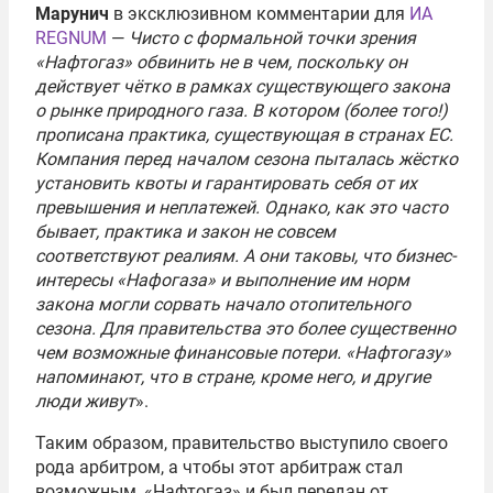
Марунич
в эксклюзивном комментарии для
ИА
REGNUM
—
Чисто с формальной точки зрения
«Нафтогаз» обвинить не в чем, поскольку он
действует чётко в рамках существующего закона
о рынке природного газа. В котором (более того!)
прописана практика, существующая в странах ЕС.
Компания перед началом сезона пыталась жёстко
установить квоты и гарантировать себя от их
превышения и неплатежей. Однако, как это часто
бывает, практика и закон не совсем
соответствуют реалиям. А они таковы, что бизнес-
интересы «Нафогаза» и выполнение им норм
закона могли сорвать начало отопительного
сезона. Для правительства это более существенно
чем возможные финансовые потери. «Нафтогазу»
напоминают, что в стране, кроме него, и другие
люди живут
».
Таким образом, правительство выступило своего
рода арбитром, а чтобы этот арбитраж стал
возможным, «Нафтогаз» и был передан от