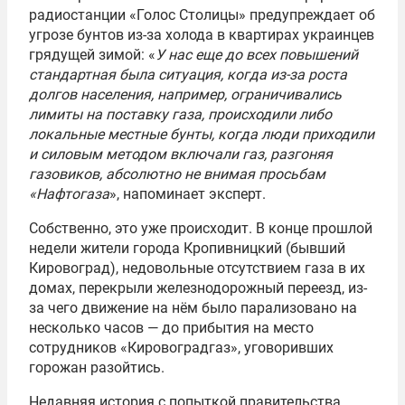
радиостанции «Голос Столицы» предупреждает об
угрозе бунтов из-за холода в квартирах украинцев
грядущей зимой: «
У нас еще до всех повышений
стандартная была ситуация, когда из-за роста
долгов населения, например, ограничивались
лимиты на поставку газа, происходили либо
локальные местные бунты, когда люди приходили
и силовым методом включали газ, разгоняя
газовиков, абсолютно не внимая просьбам
«Нафтогаза
», напоминает эксперт.
Собственно, это уже происходит. В конце прошлой
недели жители города Кропивницкий (бывший
Кировоград), недовольные отсутствием газа в их
домах, перекрыли железнодорожный переезд, из-
за чего движение на нём было парализовано на
несколько часов — до прибытия на место
сотрудников «Кировоградгаз», уговоривших
горожан разойтись.
Недавняя история с попыткой правительства