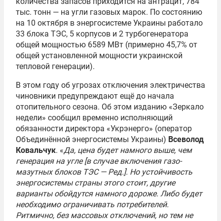
количества запасов приходится на антрацит, 784
тыс. тонн — на угли газовых марок. По состоянию
на 10 октября в энергосистеме Украины работало
33 блока ТЭС, 5 корпусов и 2 турбогенератора
общей мощностью 6589 МВт (примерно 45,7% от
общей установленной мощности украинской
тепловой генерации).
В этом году об угрозах отключения электричества
чиновники предупреждают ещё до начала
отопительного сезона. Об этом изданию «Зеркало
недели» сообщил временно исполняющий
обязанности директора «Укрэнерго» (оператор
Объединённой энергосистемы Украины)
Всеволод
Ковальчук
. «
Да, цена будет намного выше, чем
генерация на угле [в случае включения газо-
мазутных блоков ТЭС — Ред.]. Но устойчивость
энергосистемы страны этого стоит, другие
варианты обойдутся намного дороже. Либо будет
необходимо ограничивать потребителей.
Ритмично, без массовых отключений, но тем не