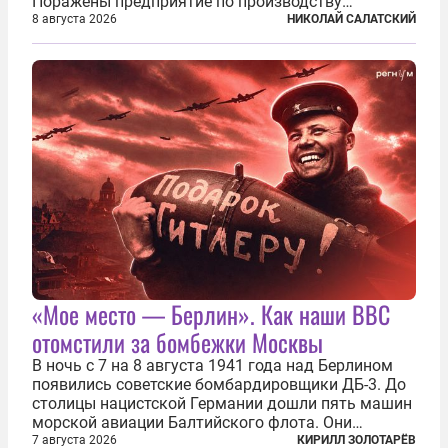
Поражены предприятие по производству
крылатых ракет, крупный склад топлива и два
8 августа 2026
НИКОЛАЙ САЛАТСКИЙ
сухогруза с военными грузами. Дополнительно
нанесены удары по объектам в ряде городов. В
Киеве...
«Мое место — Берлин». Как наши ВВС
отомстили за бомбежки Москвы
В ночь с 7 на 8 августа 1941 года над Берлином
появились советские бомбардировщики ДБ-3. До
столицы нацистской Германии дошли пять машин
морской авиации Балтийского флота. Они
сбросили бомбы на город, который в тот момент
7 августа 2026
КИРИЛЛ ЗОЛОТАРЁВ