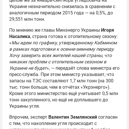
целом же за январь-сентябрь угледобыча на
Украине незначительно снизилась в сравнении с
аналогичным периодом 2015 года — на 0,5%, до
29,551 млн тонн.
По мнению же главы Минэнерго Украины
Игоря
Насалика
, страна готова к отопительному сезону:
«
Мы идем по графику, утвержденному Кабмином
в рамках подготовки к осенне-зимнему периоду.
Хочу заверить всех жителей нашей страны, что
никаких проблем с отопительным сезоном в
Украине не будет
», — передаёт слова министра его
пресс-служба. При этом министр указывает, что
запасы на ТЭС составляют 1,7 млн тонн (на 300
тыс. тонн больше, чем в отчётах «Укрэнерго»).
Кроме этого министерство ещё учитывает 0,5 млн
тонн закупленного, но ещё не доплывшего до
Украины угля.
Впрочем, эксперт
Валентин Землянский
согласен
с тем, что накопление угля происходит с