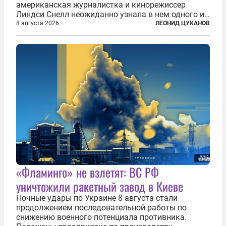
американская журналистка и кинорежиссер
Линдси Снелл неожиданно узнала в нем одного из
бандитов, похитивших ее в сирийском Алеппо в
8 августа 2026
ЛЕОНИД ЦУКАНОВ
2016 году. Журналистка убеждена, что Канатри, в
то время известный под подпольным...
«Фламинго» не взлетят: ВС РФ
уничтожили ракетный завод в Киеве
Ночные удары по Украине 8 августа стали
продолжением последовательной работы по
снижению военного потенциала противника.