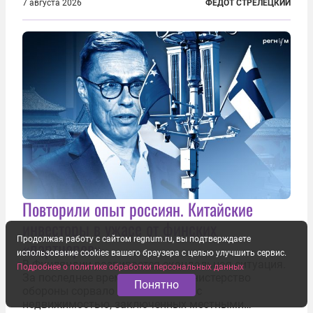
правительства Литвы Миндаугас Синкявичюс
7 августа 2026
ФЕДОТ СТРЕЛЕЦКИЙ
предложил исключить его тексты из программ
общего образования. Мотивировал он это тем,
что...
Повторили опыт россиян. Китайские
инвесторы в ужасе от финских
Продолжая работу с сайтом regnum.ru, вы подтверждаете
«партнеров»
использование cookies вашего браузера с целью улучшить сервис.
В Финляндии развивается скандальная ситуация.
Подробнее о политике обработки персональных данных
За последнее время местное министерство
Понятно
обороны сорвало десять сделок с
недвижимостью, заключенных местными