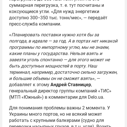
суммарная перегрузка,
т. е.
тут посчитаны и
коксующиеся угли. «Для нужд энергетики
доступно 300−350 тыс. тонн/мес», — передаёт
пресс-служба компании.
«
Планировать поставки нужно хотя бы за
полгода, в идеале — за год. А в портах нет никакой
программы по импортному углю, мы не знаем,
какие планы у государства. Нельзя взять и
завезти уголь спонтанно — для этого может не
быть доступных мощностей в порту. Наш
терминал, например, достаточно сильно загружен,
и большие объемы он не сможет взять
», —
добавляет к этому
Андрей Ставницер
,
генеральный директор группы компаний «ТИС»
(МТП «Южный») в комментарии для Delo.ua.
Для понимания проблемы важны 2 момента. У
Украины много портов, но не всякий может
работать с крупными балкерами (судно для
перевозки насыпных грузов, в т.ч. угля). Возить