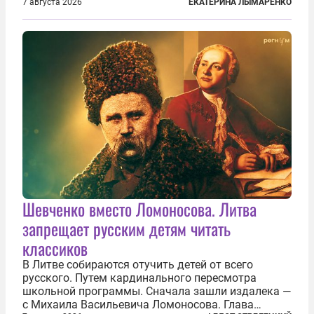
им замечание, но внуки чувствуют, что она
7 августа 2026
ЕКАТЕРИНА ЛЫМАРЕНКО
сердится невсерьез. И это правда: дрель, конечно,
сверлит противно, но всё...
Шевченко вместо Ломоносова. Литва
запрещает русским детям читать
классиков
В Литве собираются отучить детей от всего
русского. Путем кардинального пересмотра
школьной программы. Сначала зашли издалека —
с Михаила Васильевича Ломоносова. Глава