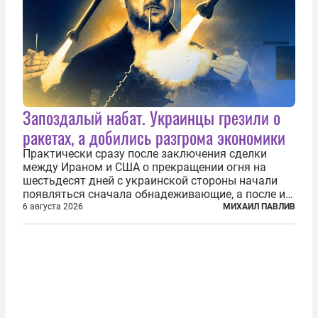
Запоздалый набат. Украинцы грезили о
ракетах, а добились разгрома экономики
Практически сразу после заключения сделки
между Ираном и США о прекращении огня на
шестьдесят дней с украинской стороны начали
появляться сначала обнадеживающие, а после и
вовсе бравурные заявления про некий «перелом»
6 августа 2026
МИХАИЛ ПАВЛИВ
в войне. Вероятно, в сознании первых лиц
киевского режима и стоящих за ними...