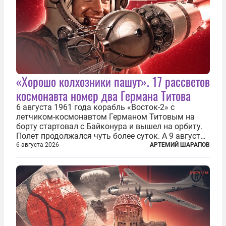
«Хорошо колхозники пашут». 17 рассветов
космонавта номер два Германа Титова
6 августа 1961 года корабль «Восток-2» с
летчиком-космонавтом Германом Титовым на
борту стартовал с Байконура и вышел на орбиту.
Полет продолжался чуть более суток. А 9 августа
второй человек в космосе получил звезду Героя
6 августа 2026
АРТЕМИЙ ШАРАПОВ
Советского Союза и орден Ленина. Миссия Титова
зачастую находится несколько...