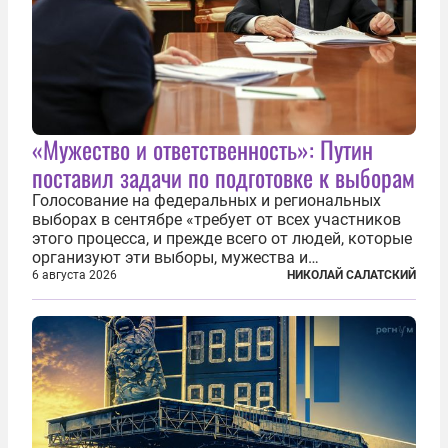
«Мужество и ответственность»: Путин
поставил задачи по подготовке к выборам
Голосование на федеральных и региональных
выборах в сентябре «требует от всех участников
этого процесса, и прежде всего от людей, которые
организуют эти выборы, мужества и
ответственного отношения к формированию
6 августа 2026
НИКОЛАЙ САЛАТСКИЙ
власти», — подчеркнул президент Владимир Путин
на состоявшейся 5 августа в Кремле...