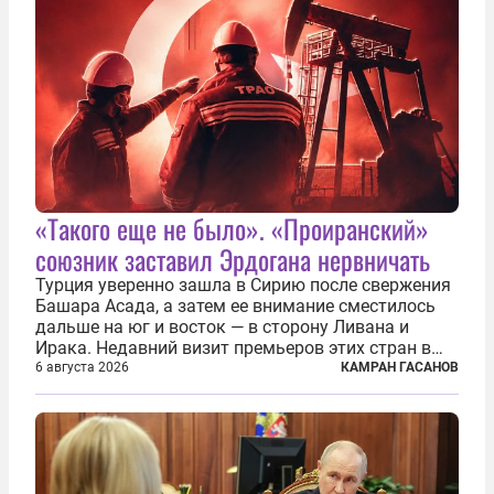
«Такого еще не было». «Проиранский»
союзник заставил Эрдогана нервничать
Турция уверенно зашла в Сирию после свержения
Башара Асада, а затем ее внимание сместилось
дальше на юг и восток — в сторону Ливана и
Ирака. Недавний визит премьеров этих стран в
Анкару, договоры об участии турецкой компании
6 августа 2026
КАМРАН ГАСАНОВ
TPAO в разработке нефти иракского Киркука и
«Дороги развития» подтверждают...