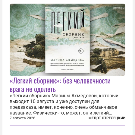
украинским беженцам, и каждый новый случай
по-своему...
«Легкий сборник»: без человечности
врага не одолеть
«Легкий сборник» Марины Ахмедовой, который
выходит 10 августа и уже доступен для
предзаказа, имеет, конечно, очень обманчивое
название. Физически-то, может, он и легкий
относительно. Но метафизически —
7 августа 2026
ФЕДОТ СТРЕЛЕЦКИЙ
безотносительно тяжелый. Десять рассказов,
каждый из которых напрямую или косвенно (в