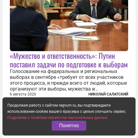
«Мужество и ответственность»: Путин
поставил задачи по подготовке к выборам
Голосование на федеральных и региональных
выборах в сентябре «требует от всех участников
этого процесса, и прежде всего от людей, которые
организуют эти выборы, мужества и
ответственного отношения к формированию
6 августа 2026
НИКОЛАЙ САЛАТСКИЙ
власти», — подчеркнул президент Владимир Путин
Продолжая работу с сайтом regnum.ru, вы подтверждаете
на состоявшейся 5 августа в Кремле...
использование cookies вашего браузера с целью улучшить сервис.
Подробнее о политике обработки персональных данных
Понятно