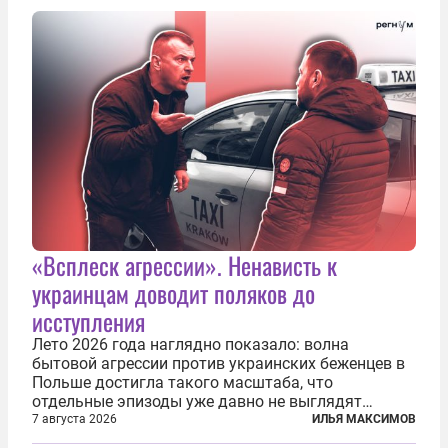
послушных исполнителей, которые...
«Всплеск агрессии». Ненависть к
украинцам доводит поляков до
исступления
Лето 2026 года наглядно показало: волна
бытовой агрессии против украинских беженцев в
Польше достигла такого масштаба, что
отдельные эпизоды уже давно не выглядят
случайными. Поляки, судя по происходящему,
7 августа 2026
ИЛЬЯ МАКСИМОВ
буквально теряют рассудок от ненависти к