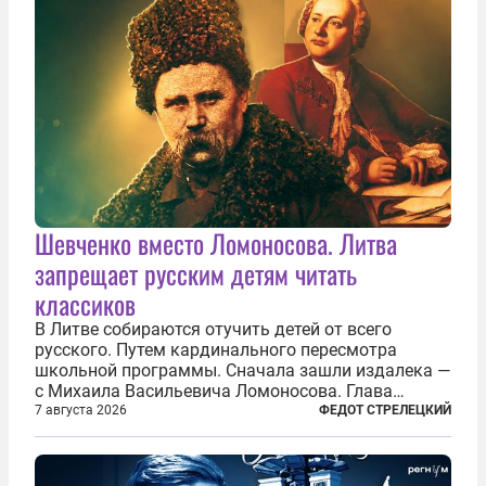
Шевченко вместо Ломоносова. Литва
запрещает русским детям читать
классиков
В Литве собираются отучить детей от всего
русского. Путем кардинального пересмотра
школьной программы. Сначала зашли издалека —
с Михаила Васильевича Ломоносова. Глава
правительства Литвы Миндаугас Синкявичюс
7 августа 2026
ФЕДОТ СТРЕЛЕЦКИЙ
предложил исключить его тексты из программ
общего образования. Мотивировал он это тем,
что...