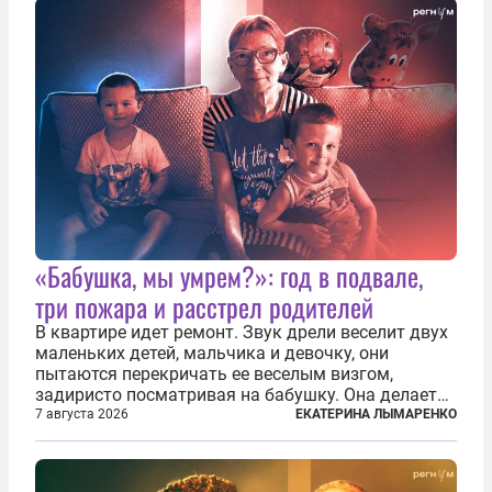
«Бабушка, мы умрем?»: год в подвале,
три пожара и расстрел родителей
В квартире идет ремонт. Звук дрели веселит двух
маленьких детей, мальчика и девочку, они
пытаются перекричать ее веселым визгом,
задиристо посматривая на бабушку. Она делает
им замечание, но внуки чувствуют, что она
7 августа 2026
ЕКАТЕРИНА ЛЫМАРЕНКО
сердится невсерьез. И это правда: дрель, конечно,
сверлит противно, но всё...