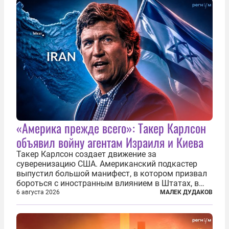
«Америка прежде всего»: Такер Карлсон
объявил войну агентам Израиля и Киева
Такер Карлсон создает движение за
суверенизацию США. Американский подкастер
выпустил большой манифест, в котором призвал
бороться с иностранным влиянием в Штатах, в
первую очередь имея в виду Израиль. А также
6 августа 2026
МАЛЕК ДУДАКОВ
прекратить заморские войны, выплатить
репарации Ирану, остановить прием мигрантов...