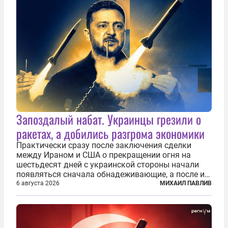
Запоздалый набат. Украинцы грезили о
ракетах, а добились разгрома экономики
Практически сразу после заключения сделки
между Ираном и США о прекращении огня на
шестьдесят дней с украинской стороны начали
появляться сначала обнадеживающие, а после и
вовсе бравурные заявления про некий «перелом»
6 августа 2026
МИХАИЛ ПАВЛИВ
в войне. Вероятно, в сознании первых лиц
киевского режима и стоящих за ними...