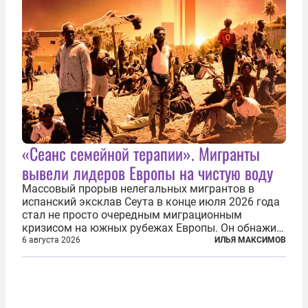
«Сеанс семейной терапии». Мигранты
вывели лидеров Европы на чистую воду
Массовый прорыв нелегальных мигрантов в
испанский эксклав Сеута в конце июля 2026 года
стал не просто очередным миграционным
кризисом на южных рубежах Европы. Он обнажил
фундаментальный раскол внутри Евросоюза,
6 августа 2026
ИЛЬЯ МАКСИМОВ
продемонстрировав, что десятилетиями
выстраивавшаяся миграционная политика ЕС
зашла в...