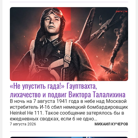
«Не упустить гада!» Гауптвахта,
лихачество и подвиг Виктора Талалихина
В ночь на 7 августа 1941 года в небе над Москвой
истребитель И-16 сбил немецкий бомбардировщик
Heinkel He 111. Такое сообщение затерялось бы в
ежедневных сводках, если б не одно
обстоятельство. Это был один из первых в
7 августа 2026
МИХАИЛ КУЧЕРОВ
истории отечественной авиации ночных таранов.
У пилота — младшего лейтенанта...