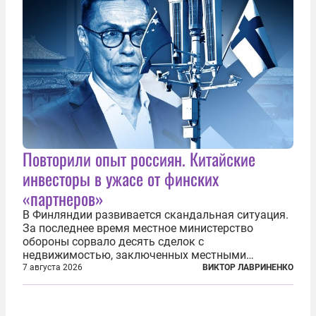
Повторили опыт россиян. Китайские
инвесторы в ужасе от финских
«партнеров»
В Финляндии развивается скандальная ситуация.
За последнее время местное министерство
обороны сорвало десять сделок с
недвижимостью, заключенных местными
фирмами с китайским капиталом. Чиновники
7 августа 2026
ВИКТОР ЛАВРИНЕНКО
заявили, что они могли заключаться с целью
создания в Финляндии шпионской сети, чтобы
следить за...