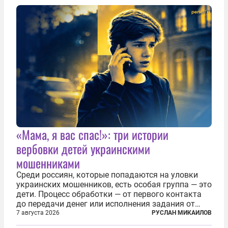
«Мама, я вас спас!»: три истории
вербовки детей украинскими
мошенниками
Среди россиян, которые попадаются на уловки
украинских мошенников, есть особая группа — это
дети. Процесс обработки — от первого контакта
до передачи денег или исполнения задания от
кураторов может занять от двух часов до
7 августа 2026
РУСЛАН МИКАИЛОВ
нескольких месяцев. Детей превращают в