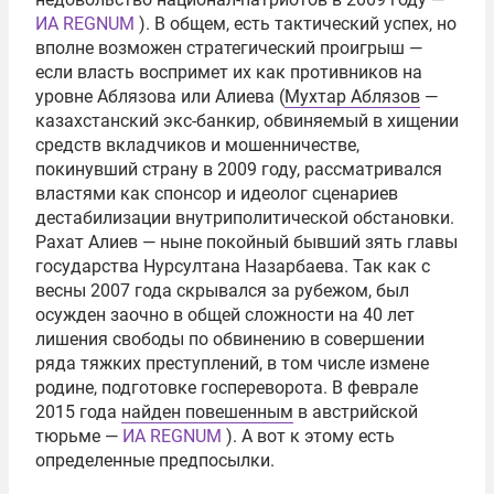
ИА REGNUM
). В общем, есть тактический успех, но
вполне возможен стратегический проигрыш —
если власть воспримет их как противников на
уровне Аблязова или Алиева (
Мухтар Аблязов
—
казахстанский экс-банкир, обвиняемый в хищении
средств вкладчиков и мошенничестве,
покинувший страну в 2009 году, рассматривался
властями как спонсор и идеолог сценариев
дестабилизации внутриполитической обстановки.
Рахат Алиев — ныне покойный бывший зять главы
государства Нурсултана Назарбаева. Так как с
весны 2007 года скрывался за рубежом, был
осужден заочно в общей сложности на 40 лет
лишения свободы по обвинению в совершении
ряда тяжких преступлений, в том числе измене
родине, подготовке госпереворота. В феврале
2015 года
найден повешенным
в австрийской
тюрьме —
ИА REGNUM
). А вот к этому есть
определенные предпосылки.