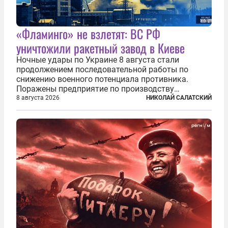
«Фламинго» не взлетят: ВС РФ
уничтожили ракетный завод в Киеве
Ночные удары по Украине 8 августа стали
продолжением последовательной работы по
снижению военного потенциала противника.
Поражены предприятие по производству
крылатых ракет, крупный склад топлива и два
8 августа 2026
НИКОЛАЙ САЛАТСКИЙ
сухогруза с военными грузами. Дополнительно
нанесены удары по объектам в ряде городов. В
Киеве...