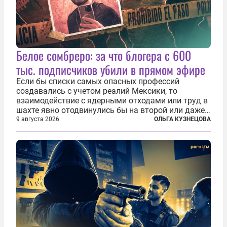
Белое сомбреро: за что блогера с 600
тыс. подписчиков убили в прямом эфире
Если бы списки самых опасных профессий
создавались с учетом реалий Мексики, то
взаимодействие с ядерными отходами или труд в
шахте явно отодвинулись бы на второй или даже
третий план. А вот блогерам, журналистам и
9 августа 2026
ОЛЬГА КУЗНЕЦОВА
музыкантам пришлось бы выйти вперед. В
Кульякане, столице штата Синалоа, прямо во...