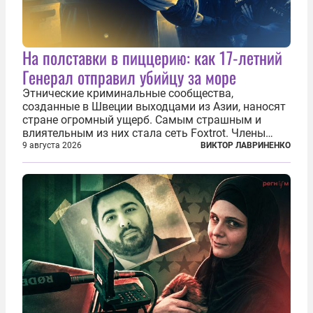
На полставки в пиццерию: как 17-летний
Генерал отправил убийцу за море
Этнические криминальные сообщества,
созданные в Швеции выходцами из Азии, наносят
стране огромный ущерб. Самым страшным и
влиятельным из них стала сеть Foxtrot. Члены
этой сети не только убивают и грабят шведов,
9 августа 2026
ВИКТОР ЛАВРИНЕНКО
подсаживают их на наркотики, но и совершают
нечто еще даже более страшное — массово...