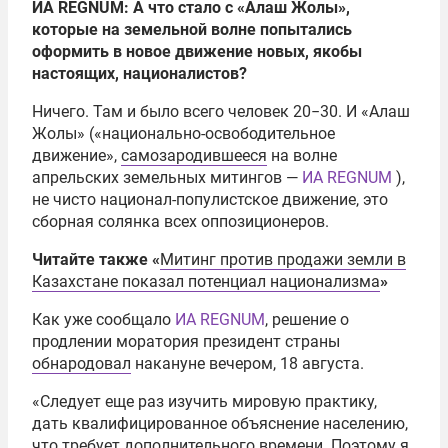
ИА
REGNUM
: А что стало с «Алаш Жолы»,
которые на земельной волне попытались
оформить в новое движение новых, якобы
настоящих, националистов?
Ничего. Там и было всего человек 20−30. И «Алаш
Жолы» («национально-освободительное
движение»,
самозародившееся
на волне
апрельских земельных митингов —
ИА REGNUM
),
не чисто национал-популистское движение, это
сборная солянка всех оппозиционеров.
Читайте также «
Митинг против продажи земли в
Казахстане показал потенциал национализма
»
Как уже сообщало
ИА REGNUM
, решение о
продлении моратория президент страны
обнародовал
накануне вечером, 18 августа.
«Следует еще раз изучить мировую практику,
дать квалифицированное объяснение населению,
что требует дополнительного времени. Поэтому я