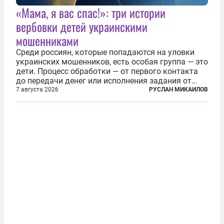
«Мама, я вас спас!»: три истории
вербовки детей украинскими
мошенниками
Среди россиян, которые попадаются на уловки
украинских мошенников, есть особая группа — это
дети. Процесс обработки — от первого контакта
до передачи денег или исполнения задания от
кураторов может занять от двух часов до
7 августа 2026
РУСЛАН МИКАИЛОВ
нескольких месяцев. Детей превращают в
послушных исполнителей, которые...