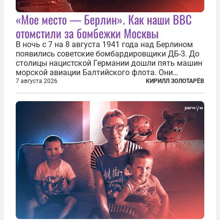
«Мое место — Берлин». Как наши ВВС
отомстили за бомбежки Москвы
В ночь с 7 на 8 августа 1941 года над Берлином
появились советские бомбардировщики ДБ-3. До
столицы нацистской Германии дошли пять машин
морской авиации Балтийского флота. Они
сбросили бомбы на город, который в тот момент
7 августа 2026
КИРИЛЛ ЗОЛОТАРЁВ
жил в полной уверенности, что война идет где-то
далеко на востоке, Красная...