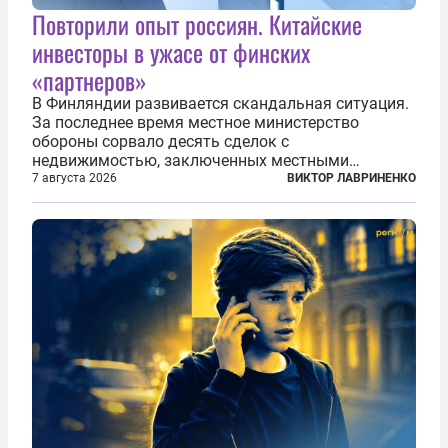
Повторили опыт россиян. Китайские
инвесторы в ужасе от финских
«партнеров»
В Финляндии развивается скандальная ситуация.
За последнее время местное министерство
обороны сорвало десять сделок с
недвижимостью, заключенных местными
фирмами с китайским капиталом. Чиновники
7 августа 2026
ВИКТОР ЛАВРИНЕНКО
заявили, что они могли заключаться с целью
создания в Финляндии шпионской сети, чтобы
следить за...