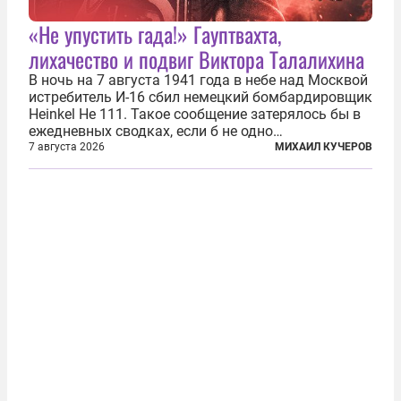
«Не упустить гада!» Гауптвахта,
лихачество и подвиг Виктора Талалихина
В ночь на 7 августа 1941 года в небе над Москвой
истребитель И-16 сбил немецкий бомбардировщик
Heinkel He 111. Такое сообщение затерялось бы в
ежедневных сводках, если б не одно
обстоятельство. Это был один из первых в
7 августа 2026
МИХАИЛ КУЧЕРОВ
истории отечественной авиации ночных таранов.
У пилота — младшего лейтенанта...