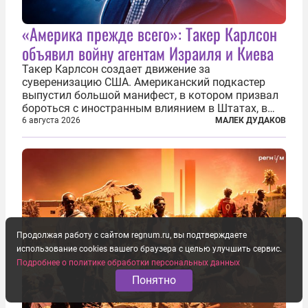
«Америка прежде всего»: Такер Карлсон
объявил войну агентам Израиля и Киева
Такер Карлсон создает движение за
суверенизацию США. Американский подкастер
выпустил большой манифест, в котором призвал
бороться с иностранным влиянием в Штатах, в
первую очередь имея в виду Израиль. А также
6 августа 2026
МАЛЕК ДУДАКОВ
прекратить заморские войны, выплатить
репарации Ирану, остановить прием мигрантов...
Продолжая работу с сайтом regnum.ru, вы подтверждаете
использование cookies вашего браузера с целью улучшить сервис.
Подробнее о политике обработки персональных данных
Понятно