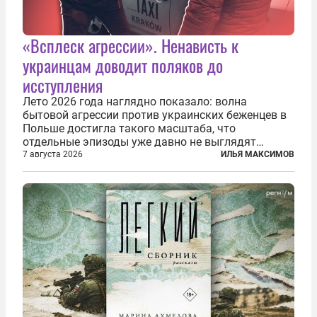
«Всплеск агрессии». Ненависть к
украинцам доводит поляков до
исступления
Лето 2026 года наглядно показало: волна
бытовой агрессии против украинских беженцев в
Польше достигла такого масштаба, что
отдельные эпизоды уже давно не выглядят
случайными. Поляки, судя по происходящему,
7 августа 2026
ИЛЬЯ МАКСИМОВ
буквально теряют рассудок от ненависти к
украинским беженцам, и каждый новый случай
по-своему...