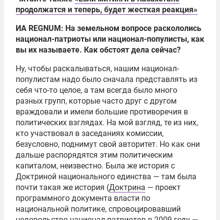
продолжатся и теперь, будет жесткая реакция»
ИА
REGNUM
: На земельном вопросе раскололись
национал-патриоты или национал-популисты, как
вы их называете. Как обстоят дела сейчас?
Ну, чтобы раскалываться, нашим национал-
популистам надо было сначала представлять из
себя что-то целое, а там всегда было много
разных групп, которые часто друг с другом
враждовали и имели большие противоречия в
политических взглядах. На мой взгляд, те из них,
кто участвовал в заседаниях комиссии,
безусловно, поднимут свой авторитет. Но как они
дальше распорядятся этим политическим
капиталом, неизвестно. Была же история с
Доктриной национального единства — там была
почти такая же история (
Доктрина
— проект
программного документа власти по
национальной политике, спровоцировавший
недовольство национал-патриотов в 2009 году —