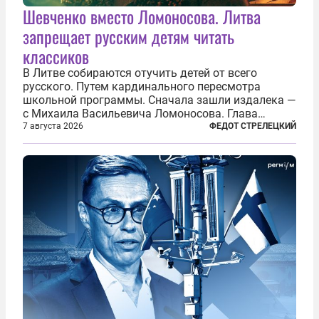
Шевченко вместо Ломоносова. Литва
запрещает русским детям читать
классиков
В Литве собираются отучить детей от всего
русского. Путем кардинального пересмотра
школьной программы. Сначала зашли издалека —
с Михаила Васильевича Ломоносова. Глава
правительства Литвы Миндаугас Синкявичюс
7 августа 2026
ФЕДОТ СТРЕЛЕЦКИЙ
предложил исключить его тексты из программ
общего образования. Мотивировал он это тем,
что...