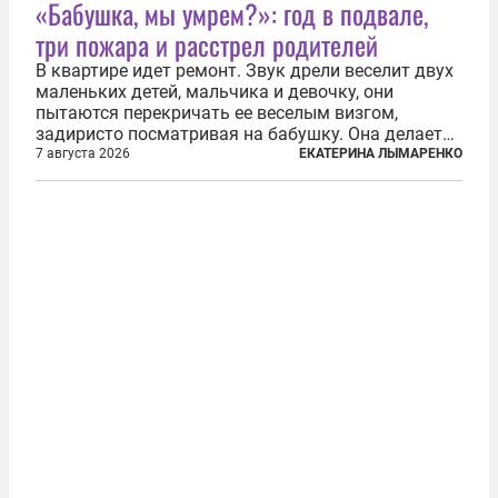
«Бабушка, мы умрем?»: год в подвале,
три пожара и расстрел родителей
В квартире идет ремонт. Звук дрели веселит двух
маленьких детей, мальчика и девочку, они
пытаются перекричать ее веселым визгом,
задиристо посматривая на бабушку. Она делает
им замечание, но внуки чувствуют, что она
7 августа 2026
ЕКАТЕРИНА ЛЫМАРЕНКО
сердится невсерьез. И это правда: дрель, конечно,
сверлит противно, но всё...