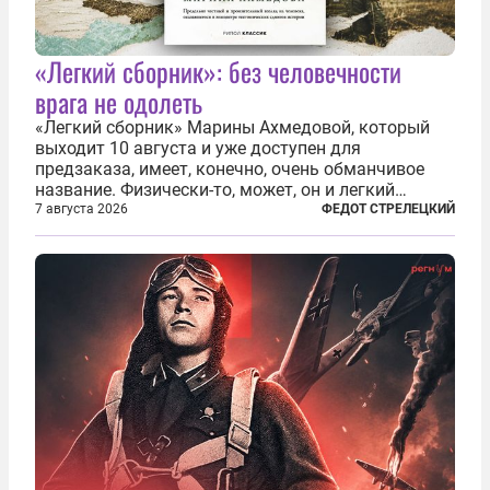
«Легкий сборник»: без человечности
врага не одолеть
«Легкий сборник» Марины Ахмедовой, который
выходит 10 августа и уже доступен для
предзаказа, имеет, конечно, очень обманчивое
название. Физически-то, может, он и легкий
относительно. Но метафизически —
7 августа 2026
ФЕДОТ СТРЕЛЕЦКИЙ
безотносительно тяжелый. Десять рассказов,
каждый из которых напрямую или косвенно (в
основном —...