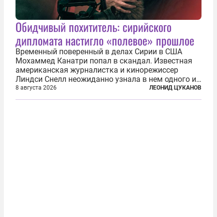
Обидчивый похититель: сирийского
дипломата настигло «полевое» прошлое
Временный поверенный в делах Сирии в США
Мохаммед Канатри попал в скандал. Известная
американская журналистка и кинорежиссер
Линдси Снелл неожиданно узнала в нем одного из
бандитов, похитивших ее в сирийском Алеппо в
8 августа 2026
ЛЕОНИД ЦУКАНОВ
2016 году. Журналистка убеждена, что Канатри, в
то время известный под подпольным...