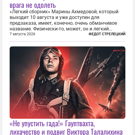
врага не одолеть
«Легкий сборник» Марины Ахмедовой, который
выходит 10 августа и уже доступен для
предзаказа, имеет, конечно, очень обманчивое
название. Физически-то, может, он и легкий
относительно. Но метафизически —
7 августа 2026
ФЕДОТ СТРЕЛЕЦКИЙ
безотносительно тяжелый. Десять рассказов,
каждый из которых напрямую или косвенно (в
основном —...
«Не упустить гада!» Гауптвахта,
лихачество и подвиг Виктора Талалихина