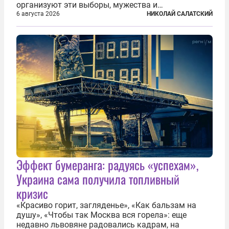
организуют эти выборы, мужества и
ответственного отношения к формированию
6 августа 2026
НИКОЛАЙ САЛАТСКИЙ
власти», — подчеркнул президент Владимир Путин
на состоявшейся 5 августа в Кремле...
Эффект бумеранга: радуясь «успехам»,
Украина сама получила топливный
кризис
«Красиво горит, загляденье», «Как бальзам на
душу», «Чтобы так Москва вся горела»: еще
недавно львовяне радовались кадрам, на