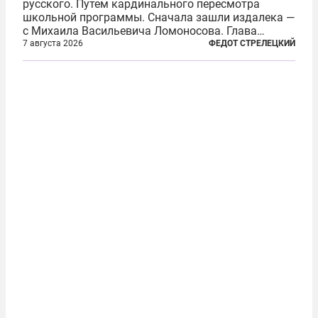
русского. Путем кардинального пересмотра
школьной программы. Сначала зашли издалека —
с Михаила Васильевича Ломоносова. Глава
правительства Литвы Миндаугас Синкявичюс
7 августа 2026
ФЕДОТ СТРЕЛЕЦКИЙ
предложил исключить его тексты из программ
общего образования. Мотивировал он это тем,
что...