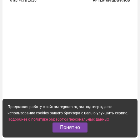
второй человек в космосе получил звезду Героя
6 августа 2026
АРТЕМИЙ ШАРАПОВ
Советского Союза и орден Ленина. Миссия Титова
зачастую находится несколько...
Продолжая работу с сайтом regnum.ru, вы подтверждаете
использование cookies вашего браузера с целью улучшить сервис.
Подробнее о политике обработки персональных данных
Понятно