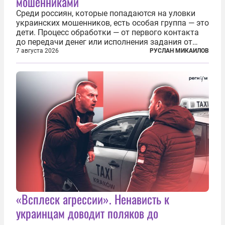
мошенниками
Среди россиян, которые попадаются на уловки
украинских мошенников, есть особая группа — это
дети. Процесс обработки — от первого контакта
до передачи денег или исполнения задания от
кураторов может занять от двух часов до
7 августа 2026
РУСЛАН МИКАИЛОВ
нескольких месяцев. Детей превращают в
послушных исполнителей, которые...
«Всплеск агрессии». Ненависть к
украинцам доводит поляков до