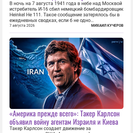
В ночь на 7 августа 1941 года в небе над Москвой
истребитель И-16 сбил немецкий бомбардировщик
Heinkel He 111. Такое сообщение затерялось бы в
ежедневных сводках, если б не одно
обстоятельство. Это был один из первых в
7 августа 2026
МИХАИЛ КУЧЕРОВ
истории отечественной авиации ночных таранов.
У пилота — младшего лейтенанта...
«Америка прежде всего»: Такер Карлсон
объявил войну агентам Израиля и Киева
Такер Карлсон создает движение за