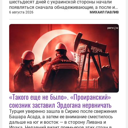
шестьдесят дней с украинской стороны начали
появляться сначала обнадеживающие, а после и
вовсе бравурные заявления про некий «перелом»
6 августа 2026
МИХАИЛ ПАВЛИВ
в войне. Вероятно, в сознании первых лиц
киевского режима и стоящих за ними...
«Такого еще не было». «Проиранский»
союзник заставил Эрдогана нервничать
Турция уверенно зашла в Сирию после свержения
Башара Асада, а затем ее внимание сместилось
дальше на юг и восток — в сторону Ливана и
Ирака. Недавний визит премьеров этих стран в