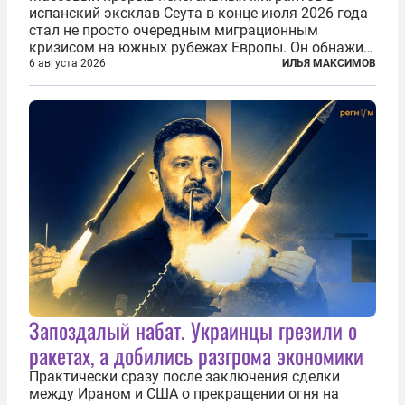
испанский эксклав Сеута в конце июля 2026 года
стал не просто очередным миграционным
кризисом на южных рубежах Европы. Он обнажил
фундаментальный раскол внутри Евросоюза,
6 августа 2026
ИЛЬЯ МАКСИМОВ
продемонстрировав, что десятилетиями
выстраивавшаяся миграционная политика ЕС
зашла в...
Запоздалый набат. Украинцы грезили о
ракетах, а добились разгрома экономики
Практически сразу после заключения сделки
между Ираном и США о прекращении огня на