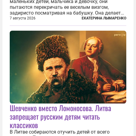
маленьких детей, мальчика и девочку, они
пытаются перекричать ее веселым визгом,
задиристо посматривая на бабушку. Она делает
им замечание, но внуки чувствуют, что она
7 августа 2026
ЕКАТЕРИНА ЛЫМАРЕНКО
сердится невсерьез. И это правда: дрель, конечно,
сверлит противно, но всё...
Шевченко вместо Ломоносова. Литва
запрещает русским детям читать
классиков
В Литве собираются отучить детей от всего