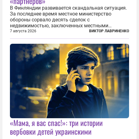
«партнеров»
В Финляндии развивается скандальная ситуация.
За последнее время местное министерство
обороны сорвало десять сделок с
недвижимостью, заключенных местными
фирмами с китайским капиталом. Чиновники
7 августа 2026
ВИКТОР ЛАВРИНЕНКО
заявили, что они могли заключаться с целью
создания в Финляндии шпионской сети, чтобы
следить за...
«Мама, я вас спас!»: три истории
вербовки детей украинскими