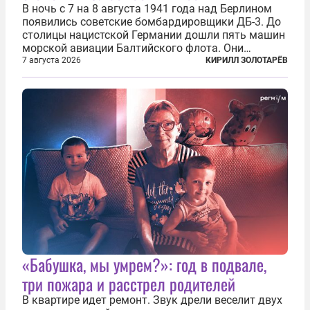
В ночь с 7 на 8 августа 1941 года над Берлином
появились советские бомбардировщики ДБ-3. До
столицы нацистской Германии дошли пять машин
морской авиации Балтийского флота. Они
сбросили бомбы на город, который в тот момент
7 августа 2026
КИРИЛЛ ЗОЛОТАРЁВ
жил в полной уверенности, что война идет где-то
далеко на востоке, Красная...
«Бабушка, мы умрем?»: год в подвале,
три пожара и расстрел родителей
В квартире идет ремонт. Звук дрели веселит двух