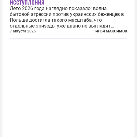
исступления
Лето 2026 года наглядно показало: волна
бытовой агрессии против украинских беженцев в
Польше достигла такого масштаба, что
отдельные эпизоды уже давно не выглядят
случайными. Поляки, судя по происходящему,
7 августа 2026
ИЛЬЯ МАКСИМОВ
буквально теряют рассудок от ненависти к
украинским беженцам, и каждый новый случай
по-своему...