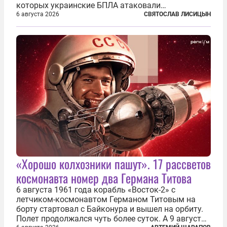
которых украинские БПЛА атаковали
нефтеперерабатывающие предприятия России. В
6 августа 2026
СВЯТОСЛАВ ЛИСИЦЫН
скором времени оказалось, что в «эту игру можно
играть вдвоем» — российские дроны только за...
«Хорошо колхозники пашут». 17 рассветов
космонавта номер два Германа Титова
6 августа 1961 года корабль «Восток-2» с
летчиком-космонавтом Германом Титовым на
борту стартовал с Байконура и вышел на орбиту.
Полет продолжался чуть более суток. А 9 августа