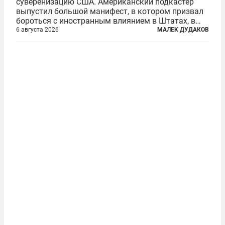
суверенизацию США. Американский подкастер
выпустил большой манифест, в котором призвал
бороться с иностранным влиянием в Штатах, в
первую очередь имея в виду Израиль. А также
6 августа 2026
МАЛЕК ДУДАКОВ
прекратить заморские войны, выплатить
репарации Ирану, остановить прием мигрантов...