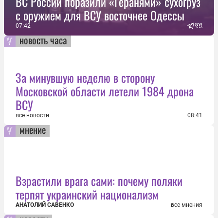
ВС России поразили «Геранями» сухогруз
с оружием для ВСУ восточнее Одессы
07:42
новость часа
За минувшую неделю в сторону
Московской области летели 1984 дрона
ВСУ
все новости
08:41
мнение
Взрастили врага сами: почему поляки
терпят украинский национализм
АНАТОЛИЙ САВЕНКО
все мнения