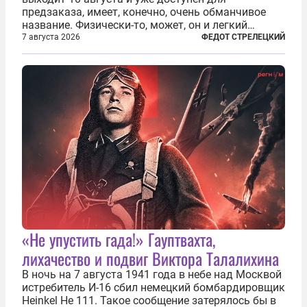
предзаказа, имеет, конечно, очень обманчивое
название. Физически-то, может, он и легкий
относительно. Но метафизически —
7 августа 2026
ФЕДОТ СТРЕЛЕЦКИЙ
безотносительно тяжелый. Десять рассказов,
каждый из которых напрямую или косвенно (в
основном —...
«Не упустить гада!» Гауптвахта,
лихачество и подвиг Виктора Талалихина
В ночь на 7 августа 1941 года в небе над Москвой
истребитель И-16 сбил немецкий бомбардировщик
Heinkel He 111. Такое сообщение затерялось бы в