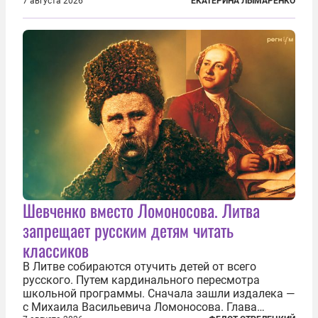
им замечание, но внуки чувствуют, что она
7 августа 2026
ЕКАТЕРИНА ЛЫМАРЕНКО
сердится невсерьез. И это правда: дрель, конечно,
сверлит противно, но всё...
Шевченко вместо Ломоносова. Литва
запрещает русским детям читать
классиков
В Литве собираются отучить детей от всего
русского. Путем кардинального пересмотра
школьной программы. Сначала зашли издалека —
с Михаила Васильевича Ломоносова. Глава