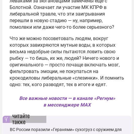
леваками за зюгановцами замечены еще с
Болотной. Означает ли участие МК КПРФ в
либеральной травле, что эти заигрывания
перешли в новую стадию — ну, например,
помолвки или даже чего-то более серьезного?
Что же можно посоветовать людям, вокруг
которых завихряются мутные воды, в которых
весьма недобрые силы пытаются ловить свою
рыбку — то бишь, их же, людей? Ничего нового и
оригинального — просто почаще включать мозг,
фильтровать эмоции, не покупаться на
крокодиловы либеральные «слезинки». И помнить
одно: тех, кого разводят, тех в итоге и едят.
Все важные новости — в канале «Регнум»
в мессенджере MAX
читайте
также
ВС России поразили «Геранями» сухогруз с оружием для