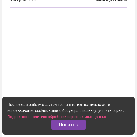
первую очередь имея в виду Израиль. А также
6 августа 2026
МАЛЕК ДУДАКОВ
прекратить заморские войны, выплатить
репарации Ирану, остановить прием мигрантов...
Продолжая работу с сайтом regnum.ru, вы подтверждаете
использование cookies вашего браузера с целью улучшить сервис.
Подробнее о политике обработки персональных данных
Понятно