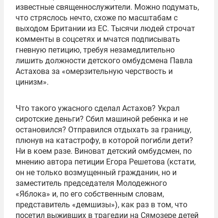
известные священнослужители. Можно подумать,
что стряслось нечто, схоже по масштабам с
выходом Британии из ЕС. Тысячи людей строчат
комменты в соцсетях и мчатся подписывать
гневную петицию, требуя незамедлительно
лишить должности детского омбудсмена Павла
Астахова за «омерзительную черствость и
цинизм».
Что такого ужасного сделал Астахов? Украл
сиротские деньги? Сбил машиной ребенка и не
остановился? Отправился отдыхать за границу,
плюнув на катастрофу, в которой погибли дети?
Ни в коем разе. Виноват детский омбудсмен, по
мнению автора петиции Егора Решетова (кстати,
он не только возмущенный гражданин, но и
заместитель председателя Молодежного
«Яблока» и, по его собственным словам,
представитель «демшизы»), как раз в том, что
посетил выживших в трагедии на Сямозере детей