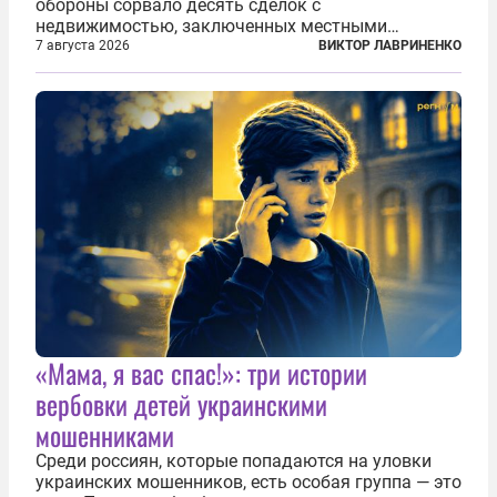
обороны сорвало десять сделок с
недвижимостью, заключенных местными
фирмами с китайским капиталом. Чиновники
7 августа 2026
ВИКТОР ЛАВРИНЕНКО
заявили, что они могли заключаться с целью
создания в Финляндии шпионской сети, чтобы
следить за...
«Мама, я вас спас!»: три истории
вербовки детей украинскими
мошенниками
Среди россиян, которые попадаются на уловки
украинских мошенников, есть особая группа — это