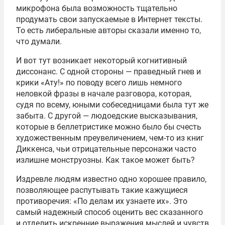
микрофона была возможность тщательно
продумать свои запускаемые в Интернет тексты.
То есть либеральные авторы сказали именно то,
что думали.
И вот тут возникает некоторый когнитивный
диссонанс. С одной стороны — праведный гнев и
крики «Ату!» по поводу всего лишь немного
неловкой фразы в начале разговора, которая,
судя по всему, юными собеседницами была тут же
забыта. С другой — людоедские высказывания,
которые в беллетристике можно было бы счесть
художественным преувеличением, чем-то из книг
Диккенса, чьи отрицательные персонажи часто
излишне монструозны. Как такое может быть?
Издревле людям известно одно хорошее правило,
позволяющее распутывать такие кажущиеся
противоречия: «По делам их узнаете их». Это
самый надежный способ оценить вес сказанного
и отделить искренние выражения мыслей и чувств