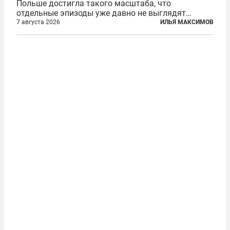
Польше достигла такого масштаба, что
отдельные эпизоды уже давно не выглядят
случайными. Поляки, судя по происходящему,
7 августа 2026
ИЛЬЯ МАКСИМОВ
буквально теряют рассудок от ненависти к
украинским беженцам, и каждый новый случай
по-своему...