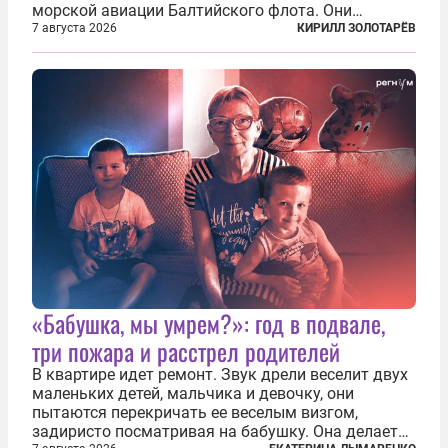
морской авиации Балтийского флота. Они
сбросили бомбы на город, который в тот момент
7 августа 2026
КИРИЛЛ ЗОЛОТАРЁВ
жил в полной уверенности, что война идет где-то
далеко на востоке, Красная...
«Бабушка, мы умрем?»: год в подвале,
три пожара и расстрел родителей
В квартире идет ремонт. Звук дрели веселит двух
маленьких детей, мальчика и девочку, они
пытаются перекричать ее веселым визгом,
задиристо посматривая на бабушку. Она делает