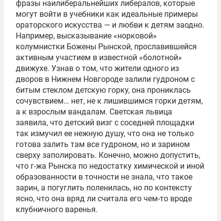
фразы наилиберальнейших либералов, которые
могут войти в учебники как идеальные примеры
ораторского искусства — и любви к детям заодно.
Например, высказывание «норковой»
колумнистки Божены Рынской, прославившейся
активным участием в известной «болотной»
движухе. Узнав о том, что жители одного из
дворов в Нижнем Новгороде залили гудроном с
битым стеклом детскую горку, она прониклась
сочувствием… нет, не к лишившимся горки детям,
а к взрослым вандалам. Светская львица
заявила, что детский визг с соседней площадки
так измучил ее нежную душу, что она не только
готова залить там все гудроном, но и зарином
сверху заполировать. Конечно, можно допустить,
что г-жа Рынска по недостатку химической и иной
образованности в точности не знала, что такое
зарин, а погуглить поленилась, но по контексту
ясно, что она вряд ли считала его чем-то вроде
клубничного варенья.