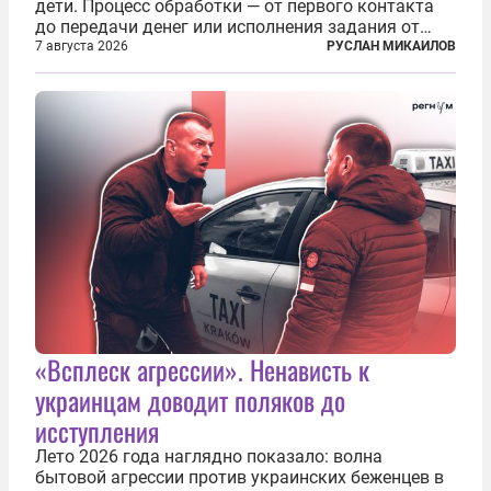
дети. Процесс обработки — от первого контакта
до передачи денег или исполнения задания от
кураторов может занять от двух часов до
7 августа 2026
РУСЛАН МИКАИЛОВ
нескольких месяцев. Детей превращают в
послушных исполнителей, которые...
«Всплеск агрессии». Ненависть к
украинцам доводит поляков до
исступления
Лето 2026 года наглядно показало: волна
бытовой агрессии против украинских беженцев в