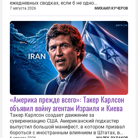
ежедневных сводках, если б не одно
обстоятельство. Это был один из первых в
7 августа 2026
МИХАИЛ КУЧЕРОВ
истории отечественной авиации ночных таранов.
У пилота — младшего лейтенанта...
«Америка прежде всего»: Такер Карлсон
объявил войну агентам Израиля и Киева
Такер Карлсон создает движение за
суверенизацию США. Американский подкастер
выпустил большой манифест, в котором призвал
бороться с иностранным влиянием в Штатах, в