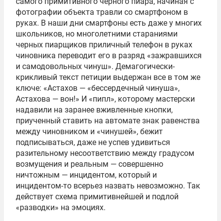
самого примитивного черного пиара, начиная с
фотографии объекта травли со смартфоном в
руках. В наши дни смартфоны есть даже у многих
школьников, но многолетними стараниями
черных пиарщиков приличный телефон в руках
чиновника переводит его в разряд «зажравшихся
и самодовольных чинуш». Демагогически-
крикливый текст петиции выдержан все в том же
ключе: «Астахов — «бессердечный чинуша»,
Астахова — вон!» И «пипл», которому мастерски
надавили на заранее вживленные кнопки,
приученный ставить на автомате знак равенства
между чиновником и «чинушей», бежит
подписываться, даже не успев удивиться
разительному несоответствию между градусом
возмущения и реальным — совершенно
ничтожным — инцидентом, который и
инцидентом-то всерьез назвать невозможно. Так
действует схема примитивнейшей и подлой
«разводки» на эмоциях.