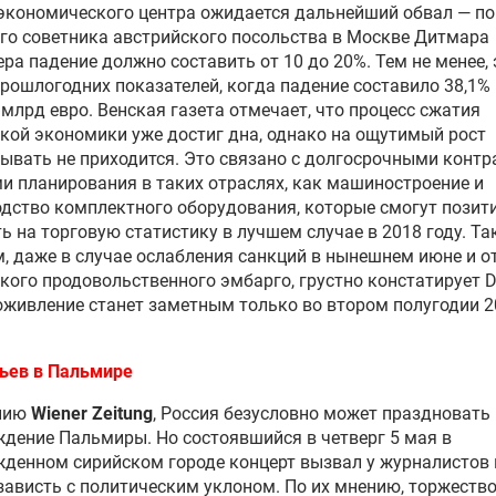
экономического центра ожидается дальнейший обвал — по
го советника австрийского посольства в Москве Дитмара
ра падение должно составить от 10 до 20%. Тем не менее, 
рошлогодних показателей, когда падение составило 38,1%
 млрд евро. Венская газета отмечает, что процесс сжатия
кой экономики уже достиг дна, однако на ощутимый рост
ывать не приходится. Это связано с долгосрочными конт
и планирования в таких отраслях, как машиностроение и
дство комплектного оборудования, которые смогут позит
ь на торговую статистику в лучшем случае в 2018 году. Т
, даже в случае ослабления санкций в нынешнем июне и 
кого продовольственного эмбарго, грустно констатирует D
 оживление станет заметным только во втором полугодии 
ьев в Пальмире
нию
Wiener Zeitung
, Россия безусловно может праздновать
дение Пальмиры. Но состоявшийся в четверг 5 мая в
денном сирийском городе концерт вызвал у журналистов 
зависть с политическим уклоном. По их мнению, торжеств