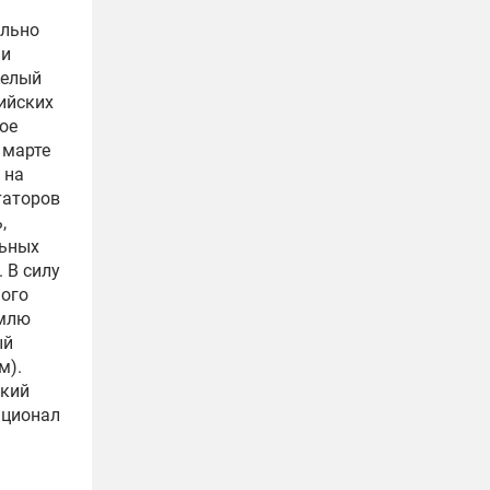
ельно
 и
желый
сийских
ое
 марте
 на
таторов
,
льных
. В силу
мого
емлю
ый
м).
ский
ационал