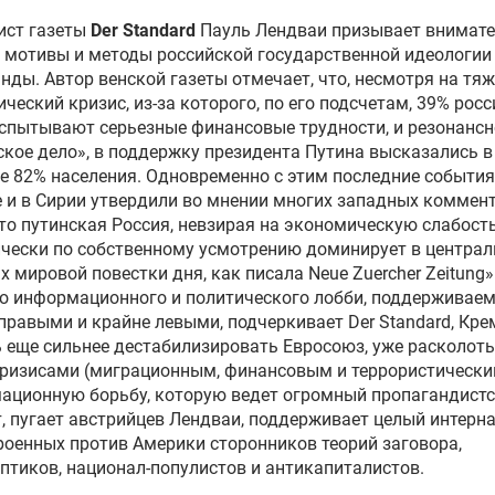
ист газеты
Der Standard
Пауль Лендваи призывает внимат
 мотивы и методы российской государственной идеологии
нды. Автор венской газеты отмечает, что, несмотря на тя
ческий кризис, из-за которого, по его подсчетам, 39% рос
спытывают серьезные финансовые трудности, и резонансн
кое дело», в поддержку президента Путина высказались в
же 82% населения. Одновременно с этим последние события
 и в Сирии утвердили во мнении многих западных коммен
что путинская Россия, невзирая на экономическую слабость
чески по собственному усмотрению доминирует в центра
х мировой повестки дня, как писала Neue Zuercher Zeitung»
о информационного и политического лобби, поддерживае
правыми и крайне левыми, подчеркивает Der Standard, Кр
 еще сильнее дестабилизировать Евросоюз, уже расколот
ризисами (миграционным, финансовым и террористически
ационную борьбу, которую ведет огромный пропагандист
, пугает австрийцев Лендваи, поддерживает целый интерн
роенных против Америки сторонников теорий заговора,
птиков, национал-популистов и антикапиталистов.