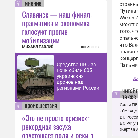
мнение
странны
Путина 
Славянск — наш финал:
Wiener 
прагматика и экономика
может о
голосуют против
того, ч
мобилизации
опально
что Вал
МИХАИЛ ПАВЛИВ
все мнения
правите
концерт
Средства ПВО за
Пальмир
ночь сбили 605
украинских
Вс
дронов над
регионами России
читайт
также
происшествия
Силы ПВ
«Солнце
«Это не просто кризис»:
ВС Росси
ВС РФ у
рекордная засуха
Жертвам
опустошает поля и реки в