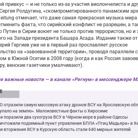
й привкус — и не только из-за участия виолончелиста и др
Сергея Ролдугина, «скомпрометированного панамским ар
Zeitung отмечает, что даже самая прекрасная музыка мира
тменить факта, что сирийский конфликт не разрешен, а т
то Путин в Сирии воюет не только против террористов, но и 
го на Западе президента Башара Асада. Издание также от
ерий Гергиев уже не в первый раз прославляет русское
льство на «завоеванной территории», проводя параллели с
ом в Южной Осетии в 2008 году (когда и как Россия завое
у, венские газетчики умалчивают).
е важные новости — в канале «Регнум» в мессенджере 
е
О отразили самую массовую атаку дронов ВСУ на Ярославскую об
 упало на землю». Малоизвестные факты о Хиросиме
и поразили два сухогруза ВСУ в Чёрном море в районе Одессы
ничтожили подземный пункт управления БПЛА «Птиц Мадьяра» в Х
и вторжения ВСУ в Курскую область стали 640 мирных жителей