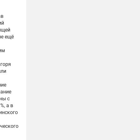
ав
ий
оящей
не ещё
им
Игоря
или
ние
дание
ны с
%, а в
аинского
ического