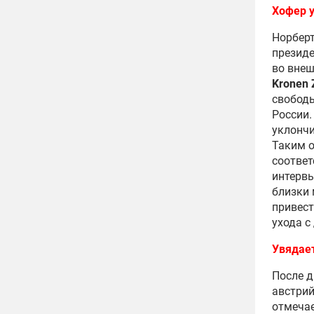
Хофер 
Норберт
президе
во внеш
Kronen 
свободы
России.
уклончи
Таким о
соответ
интервь
близки 
привест
ухода с
Увядает
После д
австрий
отмеча