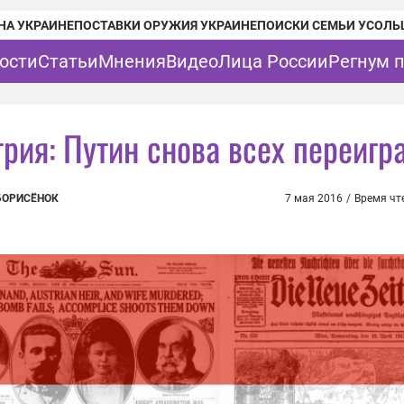
НА УКРАИНЕ
ПОСТАВКИ ОРУЖИЯ УКРАИНЕ
ПОИСКИ СЕМЬИ УСОЛЬ
ости
Статьи
Мнения
Видео
Лица России
Регнум 
трия: Путин снова всех переигр
БОРИСЁНОК
7 мая 2016
/
Время чт