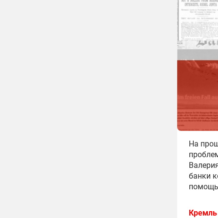
На прош
проблем
Валерия
банки к
помощью
Кремль