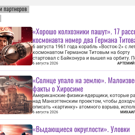
и партнеров
«Хорошо колхозники пашут». 17 расс
космонавта номер два Германа Титов
6 августа 1961 года корабль «Восток-2» с ле
космонавтом Германом Титовым на борту
стартовал с Байконура и вышел на орбиту. П
продолжался чуть более суток. А 9 августа 
6 августа 2026
АРТЕМИЙ
человек в космосе получил звезду Героя Со
Союза и орден Ленина. Миссия Титова зача
«Солнце упало на землю». Малоизв
находится несколько...
факты о Хиросиме
Американские физики-ядерщики, которые р
над Манхэттенским проектом, чтобы доход
описать «картинку» атомного взрыва, испо
образ из «Махабхараты»: «Ярче тысячи солн
6 августа 2026
МИХАИЛ
пылало это пламя». Не все жители японских
Хиросимы и Нагасаки, на которых США в авг
«Выдающиеся округлости». Уловки
1945 года поставили...