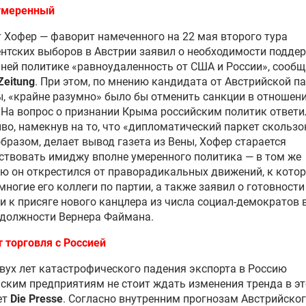
умеренный
 Хофер — фаворит намеченного на 22 мая второго тура
нтских выборов в Австрии заявил о необходимости подде
ней политике «равноудаленность от США и России», сообщ
Zeitung
. При этом, по мнению кандидата от Австрийской п
, «крайне разумно» было бы отменить санкции в отношен
 На вопрос о признании Крыма российским политик ответи
во, намекнув на то, что «дипломатический паркет скользо
бразом, делает вывод газета из Вены, Хофер старается
ствовать имиджу вполне умеренного политика — в том же
ю он открестился от праворадикальных движений, к кото
многие его коллеги по партии, а также заявил о готовности
и к присяге нового канцлера из числа социал-демократов 
 должности Вернера Файмана.
 торговля с Россией
вух лет катастрофического падения экспорта в Россию
ским предприятиям не стоит ждать изменения тренда в эт
ет
Die Presse
. Согласно внутренним прогнозам Австрийско