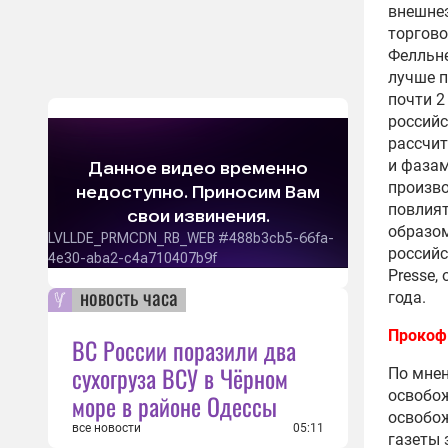
внешне
торгово
Фелльне
лучше п
почти 2
российс
рассчит
и фазам
произво
повлият
образом
российс
Presse,
новость часа
года.
Прокоф
ВС России поразили два
сухогруза ВСУ в Чёрном
По мне
освобож
море в районе Одессы
освобож
все новости
05:11
газеты 