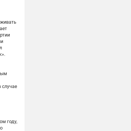
рживать
ает
артии
ии
л
к».
рым
в случае
ом году,
го