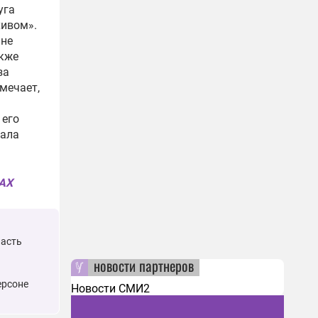
уга
хивом».
 не
акже
за
мечает,
 его
вала
MAX
ласть
новости партнеров
ерсоне
Новости СМИ2