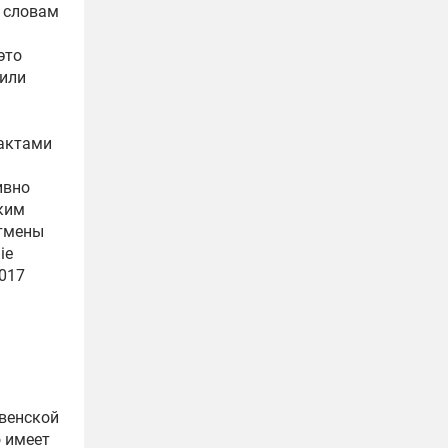
 словам
это
 или
рактами
ивно
аким
отмены
ie
2017
венской
о имеет