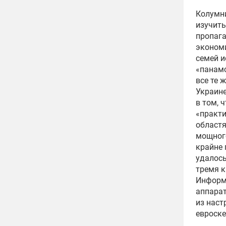
Колумн
изучить
пропага
экономи
семей и
«панамс
все те 
Украине
в том, 
«практи
областя
мощног
крайне 
удалось
тремя к
Информ
аппарат
из наст
евроске