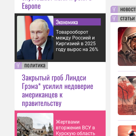
Европе
новост
статьи
Экономика
Товарооборот
между Россией и
Киргизией в 2025
году вырос на 26%
политика
Закрытый гроб Линдси
Грэма* усилил недоверие
американцев к
правительству
Жертвами
вторжения ВСУ в
Курскую область