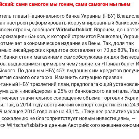
ский: сами самогон мы гоним, сами самогон мы пьем
тель главы Национального банка Украины (НБУ) Владисл
ан настроен реформировать коррумпированный банковск
своей страны, сообщает
Wirtschaftsblatt
. Впрочем, до наст
архизация» банков, к которой стремится Рашкован, Украи
 отмечает экономическое издание из Вены. Так, доля так
мых инсайдерских кредитов составляет от 70 до 80%, Так
, банки стали магазинами самообслуживания для бизнеса
хов, выдающимся примером чему является «Приватбанк» 
ского. По данным НБУ, 45% выданных им кредитов получ
ятия самого олигарха. Изменить ситуацию призван
танный НБУ трехлетний план, предполагающий установле
ма для «инсайдеров» в 25% от банковского капитала. Из
тмечает значительное сокращение объема торговли Украи
й. Так, в 2014 году австрийский экспорт сократился на 24,9
9 месяцев 2015 года еще на 43,1%. «Текущее развитие укр
 сожалению не благоприятствует новым инвестициям», —
ся Wirtschaftsblattна данные Австрийского внешнеэконом