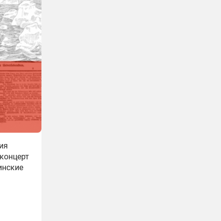
ия
 концерт
инские