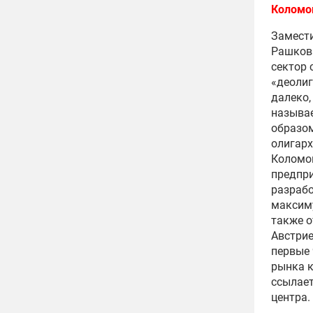
Коломой
Замести
Рашков
сектор 
«деолиг
далеко,
называе
образом
олигар
Коломой
предпри
разрабо
максиму
также о
Австрие
первые 
рынка к
ссылает
центра.