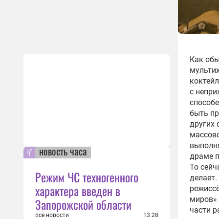
Как обы
мульти
коктейл
с непри
способ
быть пр
других 
массово
выполня
новость часа
драме п
То сейч
Режим ЧС техногенного
делает.
характера введен в
режиссё
миров» 
Запорожской области
части р
все новости
13:28