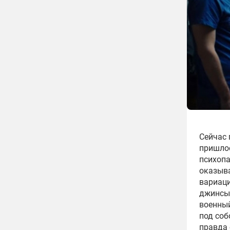
Сейчас 
пришлос
психопа
оказыва
вариаци
джинсы 
военный
под соб
правда 