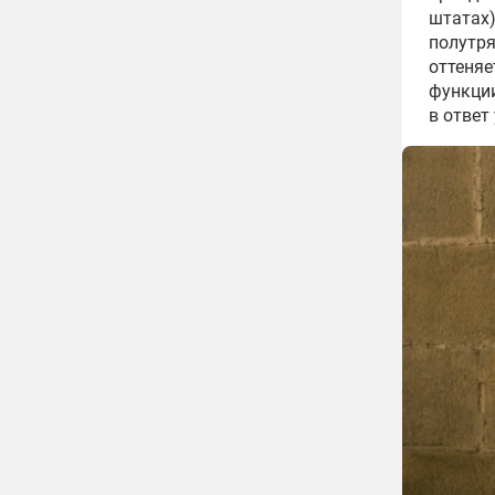
штатах)
полутря
оттеняе
функции
в ответ