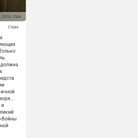
г. 2016. США
Страх
а
ляющих
 Только
ль
 должна
х
редств
ии
тичной
 моря…
 и
еликий
 «Войны
ьной