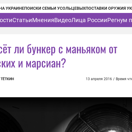
НА УКРАИНЕ
ПОИСКИ СЕМЬИ УСОЛЬЦЕВЫХ
ПОСТАВКИ ОРУЖИЯ У
ости
Статьи
Мнения
Видео
Лица России
Регнум 
сёт ли бункер с маньяком от
ских и марсиан?
 ТЁТКИН
13 апреля 2016
/
Время чт