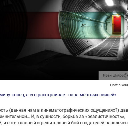
Иван Шилов
Свет в кон
миру конец, а его расстраивает пара мёртвых свиней»
сть (данная нам в кинематографических ощущениях?) да
омнительной… И, в сущности, борьба за «реалистичность»,
, и есть главный и решительный бой создателей развлечен