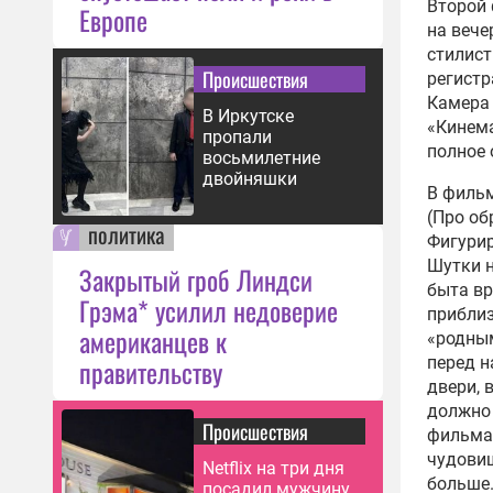
Второй 
Европе
на вече
стилист
Происшествия
регистр
Камера 
В Иркутске
«Кинема
пропали
полное 
восьмилетние
двойняшки
В фильм
(Про об
политика
Фигурир
Шутки 
Закрытый гроб Линдси
быта вр
Грэма* усилил недоверие
приблиз
американцев к
«родным
перед н
правительству
двери, 
должно 
Происшествия
фильма
чудовищ
Netflix на три дня
больше.
посадил мужчину