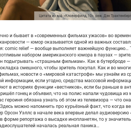
Цитата из к/ф «Кловерфилд, 10». реж. Дэн Трактенбер
чно и бывает в «современных фильмах ужасов» во времен
жанровости — юмор оказывается одной из важных состав
я: comic relief — вообще выполняет важнейшую функцию…
хотливым набором американского юмора в паузах — зрите
ен подыгрывать «страшным фильмам». Как в бутерброде —
окладка смешного, чтобы зритель покупал. Как и во многи
фильмах, новости о «мировой катастрофе» мы узнаём из с
й информации, если угодно, средства массовой информац
ют в историях функции «вестников», если бы раньше в ан
ришёл гонец и объявил, что на полис напали чудовища из
ас героиня обязана узнать об этом из телевизора — что она
 Здесь можно напомнить про курьёзный факт, что когда в
р Орсон Уэллс в начале века впервые делал аудиоверсию
в форме репортажа о высадке инопланетян, то у значител
адиослушателей началась реальная паника…