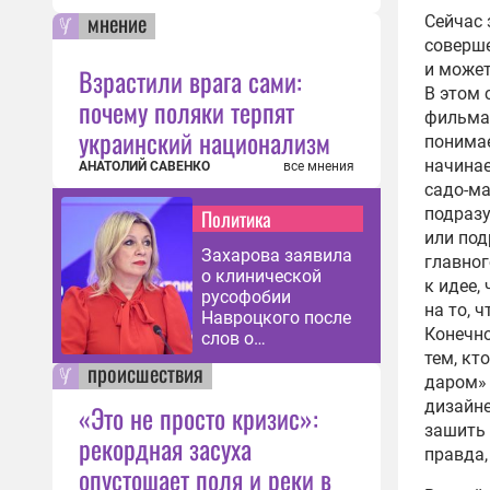
мнение
Сейчас 
соверш
и может
Взрастили врага сами:
В этом 
почему поляки терпят
фильма 
украинский национализм
понимае
начинае
АНАТОЛИЙ САВЕНКО
все мнения
садо-м
подраз
Политика
или под
Захарова заявила
главног
о клинической
к идее,
русофобии
на то, 
Навроцкого после
Конечно
слов о
тем, кт
«москалях»
происшествия
даром» 
дизайне
«Это не просто кризис»:
зашить 
рекордная засуха
правда,
опустошает поля и реки в