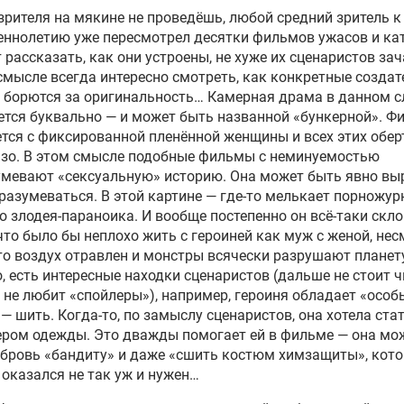
зрителя на мякине не проведёшь, любой средний зритель к
еннолетию уже пересмотрел десятки фильмов ужасов и ка
 рассказать, как они устроены, не хуже их сценаристов за
смысле всегда интересно смотреть, как конкретные создат
борются за оригинальность… Камерная драма в данном с
тся буквально — и может быть названной «бункерной». Ф
тся с фиксированной пленённой женщины и всех этих обер
азо. В этом смысле подобные фильмы с неминуемостью
умевают «сексуальную» историю. Она может быть явно в
разумеваться. В этой картине — где-то мелькает порножур
о злодея-параноика. И вообще постепенно он всё-таки скл
 что было бы неплохо жить с героиней как муж с женой, не
что воздух отравлен и монстры всячески разрушают планет
, есть интересные находки сценаристов (дальше не стоит 
о не любит «спойлеры»), например, героиня обладает «осо
— шить. Когда-то, по замыслу сценаристов, она хотела ста
ром одежды. Это дважды помогает ей в фильме — она мо
бровь «бандиту» и даже «сшить костюм химзащиты», кото
 оказался не так уж и нужен…