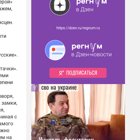
ерой»
ажем,
нсцен.
чти
сские».
тачки».
иями
тепени
сво на украине
оворя,
 замки,
я,
чиная с
амого
ожно
Учитель-фронтовик,
ем на