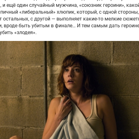
, и ещё один случайный мужчина, «союзник героини», како
пичный «либеральный» хлюпик, который, с одной стороны,
т остальных, с другой — выполняет какие-то мелкие сюже
, вроде быть убитым в финале… И тем самым дать героин
 убить «злодея».