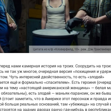
Цитата из к/ф «Кловерфилд, 10». реж. Дэн Трактенбер
перед нами камерная история на троих. Соорудить на трои
ь не так уж многое, очередная версия «похищения и удер
том. Чуть интересней двойственность, то есть «злодей»
ется ещё и формально «спасителем». Есть героиня (очере
и на тему «настоящей американской женщины» — белая м
обязательны), есть злодей — маньяк-параноик, он же быв
 (стоит заметить, что в Америке этот персонаж и правда 
ой больше реальных оснований, там «убежища» на случай 
строятся на задних дворах ранчо где-нибудь в республика