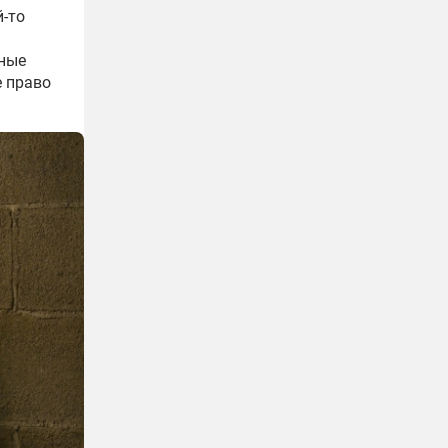
й-то
тные
е право