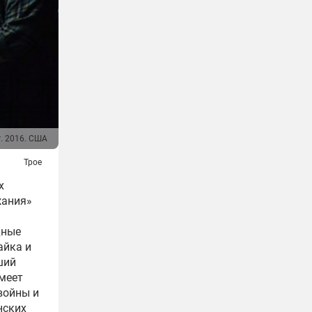
г. 2016. США
Трое
х
жания»
дные
айка и
ший
имеет
войны и
нских