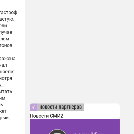
тастроф
частую.
ели
лучае
ильм
тонов
ыражена
нал
оняется
смотря
у…
читать
бым
ть
новости партнеров
жет
Новости СМИ2
рый,