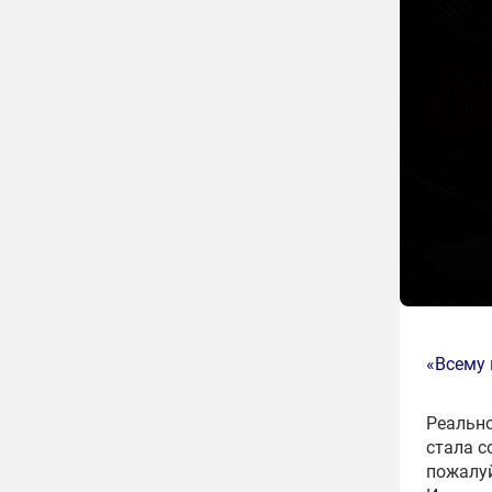
«Всему 
Реально
стала с
пожалуй