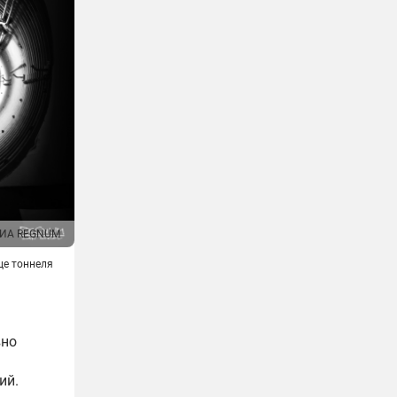
ИА REGNUM
це тоннеля
вно
ий.