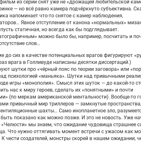
фильм из серии снят уже не «дрожащей любительской кам
ринке — но всё равно камера подчёркнуто субъективна. Ск
ика напоминает что-то снятое с камер наблюдения,
аторов… Явное отступление от канона «нормальных» миза
пусть статичная, но всегда как бы подглядывает.
тографичным» можно было бы, например, посчитать и по
отсутствие слов…
е до сих в качестве потенциальных врагов фигурируют «ру
раз врага в Голливуде написаны десятки диссертаций.)
уют шутки про «чёрный пояс по теории заговора» или «пор
над психологией «маньяка». Шутки над привычными реал
оде игры «монополия». Смысл этих шуток — до какой-то с
ить нас к миру героев, сделать их «понятными» и почти
и» (по меркам американской ментальности). Вообще-то г
ами привычный мир триллеров — замкнутые пространства,
вентиляционные шахты… Само инопланетное зло, разумеетс
быть показано как можно позже. И это не новость. Уже на
 «Челюсти» мы знаем, что ожидание чудовища страшнее с
а. Что нужно оттягивать момент встречи с ужасом как м
 К чести создателей, монстры скорей в нашем ожидании, ч