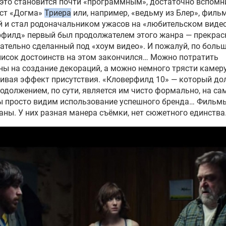
это становится почти «программным», достаточно вспомн
ст «Догма»
Триера
или, например, «ведьму из Блер», фильм
 и стал родоначальником ужасов на «любительском видео
филд» первый был продолжателем этого жанра — прекрас
ательно сделанный под «хоум видео». И пожалуй, по боль
писок достоинств на этом закончился… Можно потратить
ы на создание декораций, а можно немного трясти камеру
ивая эффект присутствия. «Кловерфилд 10» — который до
одолжением, по сути, является им чисто формально, на с
ы просто видим использование успешного бренда… Фильмы
аны. У них разная манера съёмки, нет сюжетного единства