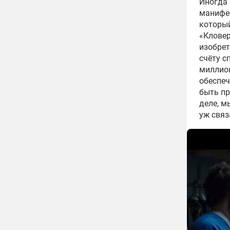
Иногда 
манифе
который
«Кловер
изобрет
счёту с
миллион
обеспеч
быть пр
деле, м
уж связ