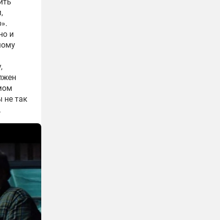
ить
,
».
но и
шому
,
лжен
амом
 не так
.