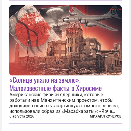
зачастую находится несколько...
«Солнце упало на землю».
Малоизвестные факты о Хиросиме
Американские физики-ядерщики, которые
работали над Манхэттенским проектом, чтобы
доходчиво описать «картинку» атомного взрыва,
использовали образ из «Махабхараты»: «Ярче
тысячи солнц пылало это пламя». Не все жители
6 августа 2026
МИХАИЛ КУЧЕРОВ
японских городов Хиросимы и Нагасаки, на
которых США в августе 1945 года поставили...