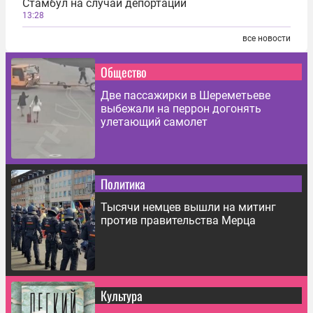
Стамбул на случай депортации
13:28
все новости
Общество
Две пассажирки в Шереметьеве
выбежали на перрон догонять
улетающий самолет
Политика
Тысячи немцев вышли на митинг
против правительства Мерца
Культура