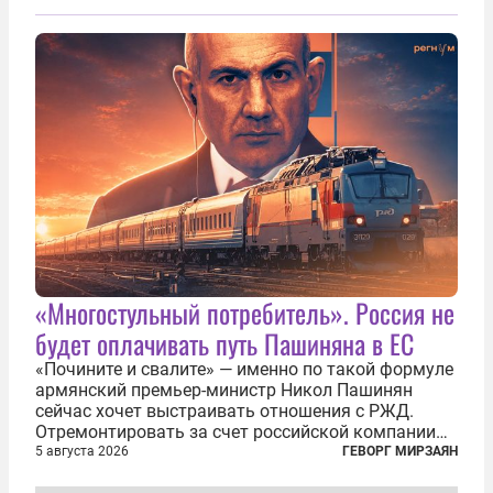
фасадом труда, мастерства, упорства и
благородства, которые мы привыкли
ассоциировать с...
«Многостульный потребитель». Россия не
будет оплачивать путь Пашиняна в ЕС
«Почините и свалите» — именно по такой формуле
армянский премьер-министр Никол Пашинян
сейчас хочет выстраивать отношения с РЖД.
Отремонтировать за счет российской компании
железнодорожную инфраструктуру в районе
5 августа 2026
ГЕВОРГ МИРЗАЯН
прохождения TRIPP (коридора, который должен