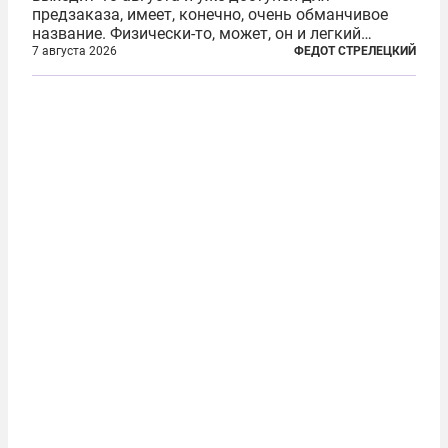
предзаказа, имеет, конечно, очень обманчивое
название. Физически-то, может, он и легкий
относительно. Но метафизически —
7 августа 2026
ФЕДОТ СТРЕЛЕЦКИЙ
безотносительно тяжелый. Десять рассказов,
каждый из которых напрямую или косвенно (в
основном —...