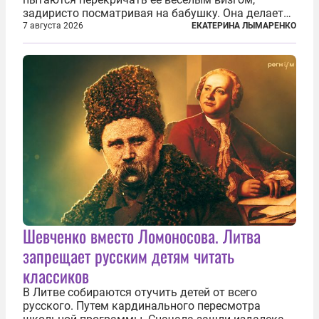
задиристо посматривая на бабушку. Она делает
им замечание, но внуки чувствуют, что она
7 августа 2026
ЕКАТЕРИНА ЛЫМАРЕНКО
сердится невсерьез. И это правда: дрель, конечно,
сверлит противно, но всё...
Шевченко вместо Ломоносова. Литва
запрещает русским детям читать
классиков
В Литве собираются отучить детей от всего
русского. Путем кардинального пересмотра