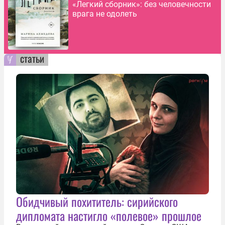
«Легкий сборник»: без человечности
врага не одолеть
статьи
Обидчивый похититель: сирийского
дипломата настигло «полевое» прошлое