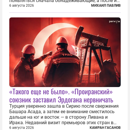
появляться сначала обнадеживающие, а после и
вовсе бравурные заявления про некий «перелом»
6 августа 2026
МИХАИЛ ПАВЛИВ
в войне. Вероятно, в сознании первых лиц
киевского режима и стоящих за ними...
«Такого еще не было». «Проиранский»
союзник заставил Эрдогана нервничать
Турция уверенно зашла в Сирию после свержения
Башара Асада, а затем ее внимание сместилось
дальше на юг и восток — в сторону Ливана и
Ирака. Недавний визит премьеров этих стран в
Анкару, договоры об участии турецкой компании
6 августа 2026
КАМРАН ГАСАНОВ