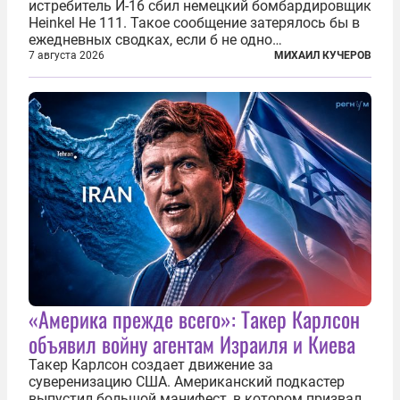
истребитель И-16 сбил немецкий бомбардировщик
Heinkel He 111. Такое сообщение затерялось бы в
ежедневных сводках, если б не одно
обстоятельство. Это был один из первых в
7 августа 2026
МИХАИЛ КУЧЕРОВ
истории отечественной авиации ночных таранов.
У пилота — младшего лейтенанта...
«Америка прежде всего»: Такер Карлсон
объявил войну агентам Израиля и Киева
Такер Карлсон создает движение за
суверенизацию США. Американский подкастер
выпустил большой манифест, в котором призвал