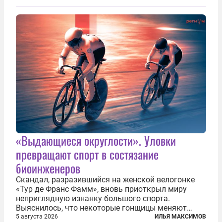
«Выдающиеся округлости». Уловки
превращают спорт в состязание
биоинженеров
Скандал, разразившийся на женской велогонке
«Тур де Франс Фамм», вновь приоткрыл миру
неприглядную изнанку большого спорта.
Выяснилось, что некоторые гонщицы меняют
размер груди ради улучшения аэродинамики. За
5 августа 2026
ИЛЬЯ МАКСИМОВ