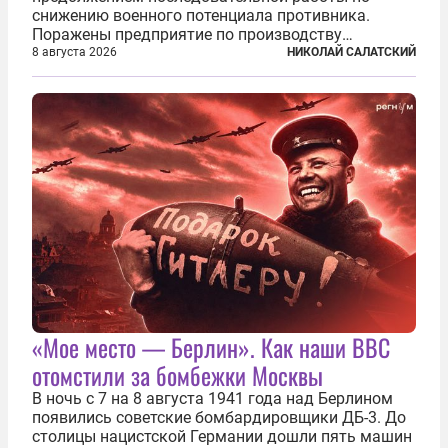
снижению военного потенциала противника.
Поражены предприятие по производству
крылатых ракет, крупный склад топлива и два
8 августа 2026
НИКОЛАЙ САЛАТСКИЙ
сухогруза с военными грузами. Дополнительно
нанесены удары по объектам в ряде городов. В
Киеве...
«Мое место — Берлин». Как наши ВВС
отомстили за бомбежки Москвы
В ночь с 7 на 8 августа 1941 года над Берлином
появились советские бомбардировщики ДБ-3. До
столицы нацистской Германии дошли пять машин