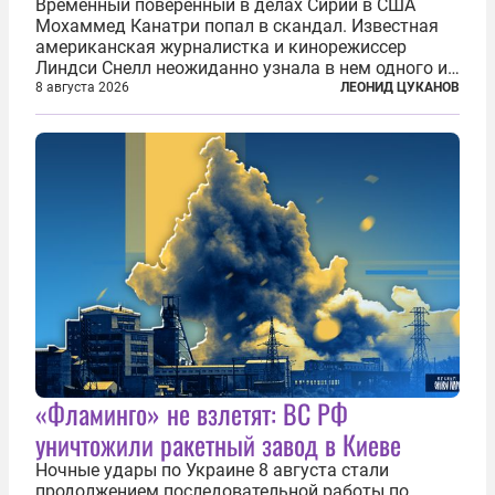
Временный поверенный в делах Сирии в США
Мохаммед Канатри попал в скандал. Известная
американская журналистка и кинорежиссер
Линдси Снелл неожиданно узнала в нем одного из
бандитов, похитивших ее в сирийском Алеппо в
8 августа 2026
ЛЕОНИД ЦУКАНОВ
2016 году. Журналистка убеждена, что Канатри, в
то время известный под подпольным...
«Фламинго» не взлетят: ВС РФ
уничтожили ракетный завод в Киеве
Ночные удары по Украине 8 августа стали
продолжением последовательной работы по