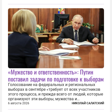
TPAO в разработке нефти иракского Киркука и
«Дороги развития» подтверждают...
«Мужество и ответственность»: Путин
поставил задачи по подготовке к выборам
Голосование на федеральных и региональных
выборах в сентябре «требует от всех участников
этого процесса, и прежде всего от людей, которые
организуют эти выборы, мужества и
ответственного отношения к формированию
6 августа 2026
НИКОЛАЙ САЛАТСКИЙ
власти», — подчеркнул президент Владимир Путин