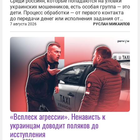
Среди россиян, которые попадаются на уловки
украинских мошенников, есть особая группа — это
дети. Процесс обработки — от первого контакта
до передачи денег или исполнения задания от
кураторов может занять от двух часов до
7 августа 2026
РУСЛАН МИКАИЛОВ
нескольких месяцев. Детей превращают в
послушных исполнителей, которые...
«Всплеск агрессии». Ненависть к
украинцам доводит поляков до
исступления