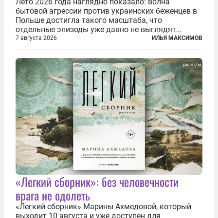
Лето 2026 года наглядно показало: волна
бытовой агрессии против украинских беженцев в
Польше достигла такого масштаба, что
отдельные эпизоды уже давно не выглядят
случайными. Поляки, судя по происходящему,
7 августа 2026
ИЛЬЯ МАКСИМОВ
буквально теряют рассудок от ненависти к
украинским беженцам, и каждый новый случай
по-своему...
«Легкий сборник»: без человечности
врага не одолеть
«Легкий сборник» Марины Ахмедовой, который
выходит 10 августа и уже доступен для