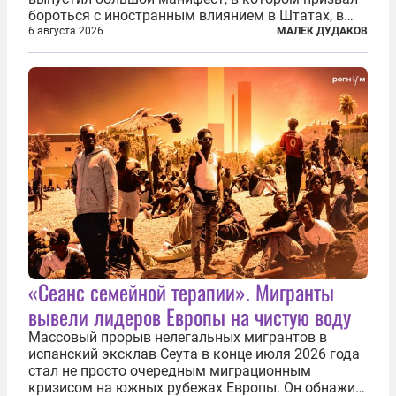
бороться с иностранным влиянием в Штатах, в
первую очередь имея в виду Израиль. А также
6 августа 2026
МАЛЕК ДУДАКОВ
прекратить заморские войны, выплатить
репарации Ирану, остановить прием мигрантов...
«Сеанс семейной терапии». Мигранты
вывели лидеров Европы на чистую воду
Массовый прорыв нелегальных мигрантов в
испанский эксклав Сеута в конце июля 2026 года
стал не просто очередным миграционным
кризисом на южных рубежах Европы. Он обнажил