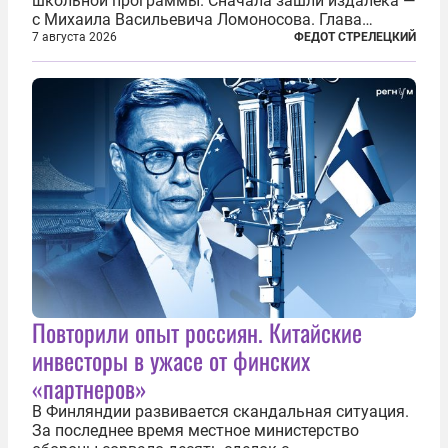
школьной программы. Сначала зашли издалека —
с Михаила Васильевича Ломоносова. Глава
правительства Литвы Миндаугас Синкявичюс
7 августа 2026
ФЕДОТ СТРЕЛЕЦКИЙ
предложил исключить его тексты из программ
общего образования. Мотивировал он это тем,
что...
Повторили опыт россиян. Китайские
инвесторы в ужасе от финских
«партнеров»
В Финляндии развивается скандальная ситуация.
За последнее время местное министерство