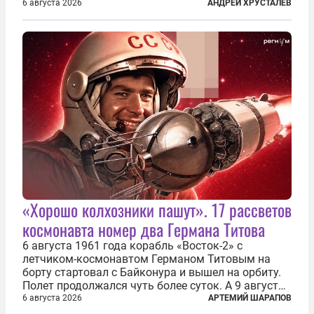
нефтеперерабатывающие предприятия России. В
6 августа 2026
АНДРЕЙ ХРУСТАЛЕВ
скором времени оказалось, что в «эту игру можно
играть вдвоем» — российские дроны только за...
«Хорошо колхозники пашут». 17 рассветов
космонавта номер два Германа Титова
6 августа 1961 года корабль «Восток-2» с
летчиком-космонавтом Германом Титовым на
борту стартовал с Байконура и вышел на орбиту.
Полет продолжался чуть более суток. А 9 августа
второй человек в космосе получил звезду Героя
6 августа 2026
АРТЕМИЙ ШАРАПОВ
Советского Союза и орден Ленина. Миссия Титова