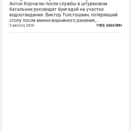
Антон Корчагин после службы в штурмовом
батальоне руководит бригадой на участке
водоотведения. Виктор Толстошеин, потерявший
стопу после минно-взрывного ранения,
ремонтирует автомобили. Артём Готманов,
3 августа 2026
ГЛЕБ ЗАБЕЛИН
командовавший мотострелковой ротой и
работавший начальником штаба батальона,
пришел в...