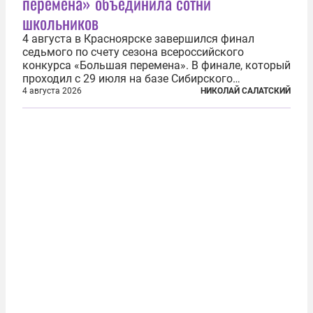
перемена» объединила сотни
школьников
4 августа в Красноярске завершился финал
седьмого по счету сезона всероссийского
конкурса «Большая перемена». В финале, который
проходил с 29 июля на базе Сибирского
федерального университета, собрались более 800
4 августа 2026
НИКОЛАЙ САЛАТСКИЙ
молодых участников — школьников 5–7-х классов
со всей России и старшеклассников из-за...