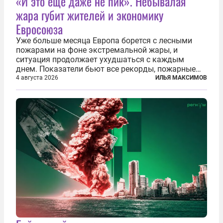
«И это еще даже не пик». Небывалая
жара губит жителей и экономику
Евросоюза
Уже больше месяца Европа борется с лесными
пожарами на фоне экстремальной жары, и
ситуация продолжает ухудшаться с каждым
днем. Показатели бьют все рекорды, пожарные
гибнут, масштабы эвакуации растут, а засуха тем
4 августа 2026
ИЛЬЯ МАКСИМОВ
временем добивает реки, энергетику и сельское
хозяйство. По данным Европейской...