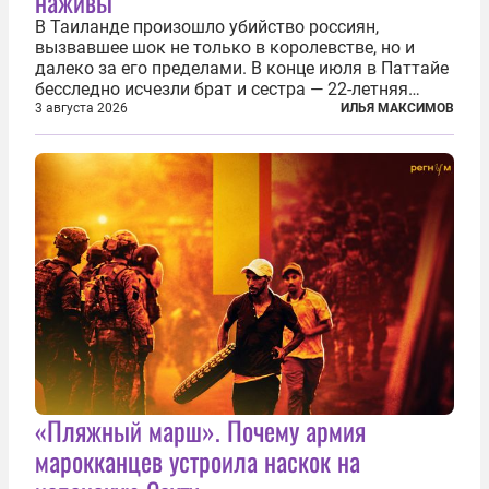
наживы
В Таиланде произошло убийство россиян,
вызвавшее шок не только в королевстве, но и
далеко за его пределами. В конце июля в Паттайе
бесследно исчезли брат и сестра — 22-летняя
Диана Назимова и 17-летний Роман Назимов.
3 августа 2026
ИЛЬЯ МАКСИМОВ
Семья потеряла связь с детьми после того, как те
выехали из дома на арендованном...
«Пляжный марш». Почему армия
марокканцев устроила наскок на