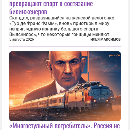
превращают спорт в состязание
биоинженеров
Скандал, разразившийся на женской велогонке
«Тур де Франс Фамм», вновь приоткрыл миру
неприглядную изнанку большого спорта.
Выяснилось, что некоторые гонщицы меняют
размер груди ради улучшения аэродинамики. За
5 августа 2026
ИЛЬЯ МАКСИМОВ
фасадом труда, мастерства, упорства и
благородства, которые мы привыкли
ассоциировать с...
«Многостульный потребитель». Россия не