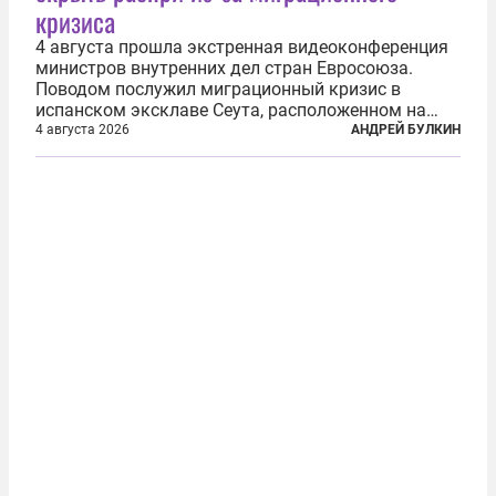
кризиса
4 августа прошла экстренная видеоконференция
министров внутренних дел стран Евросоюза.
Поводом послужил миграционный кризис в
испанском эксклаве Сеута, расположенном на
северном побережье Африки. В конце июля
4 августа 2026
АНДРЕЙ БУЛКИН
границу между Марокко и испанской территорией
прорвали до 72 тысяч мигрантов. Подавляющее...