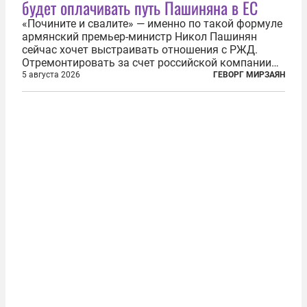
будет оплачивать путь Пашиняна в ЕС
«Почините и свалите» — именно по такой формуле
армянский премьер-министр Никол Пашинян
сейчас хочет выстраивать отношения с РЖД.
Отремонтировать за счет российской компании
железнодорожную инфраструктуру в районе
5 августа 2026
ГЕВОРГ МИРЗАЯН
прохождения TRIPP (коридора, который должен
связать Азербайджан и Турцию через...