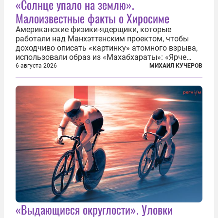
«Солнце упало на землю».
Малоизвестные факты о Хиросиме
Американские физики-ядерщики, которые
работали над Манхэттенским проектом, чтобы
доходчиво описать «картинку» атомного взрыва,
использовали образ из «Махабхараты»: «Ярче
тысячи солнц пылало это пламя». Не все жители
6 августа 2026
МИХАИЛ КУЧЕРОВ
японских городов Хиросимы и Нагасаки, на
которых США в августе 1945 года поставили...
«Выдающиеся округлости». Уловки