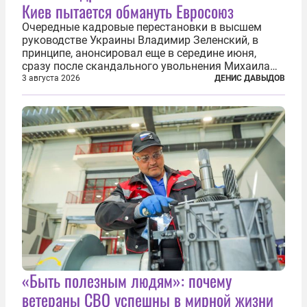
Киев пытается обмануть Евросоюз
Очередные кадровые перестановки в высшем
руководстве Украины Владимир Зеленский, в
принципе, анонсировал еще в середине июня,
сразу после скандального увольнения Михаила
Фёдорова с поста министра обороны. Это
3 августа 2026
ДЕНИС ДАВЫДОВ
решение повлекло за собой крупную перетасовку
в армии, довольно долго оставалась...
«Быть полезным людям»: почему
ветераны СВО успешны в мирной жизни