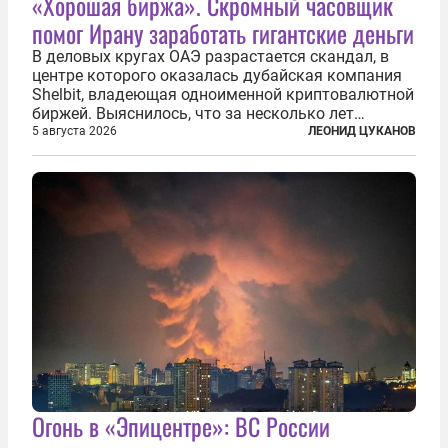
«Хорошая биржа». Скромный часовщик
помог Ирану заработать гигантские деньги
В деловых кругах ОАЭ разрастается скандал, в
центре которого оказалась дубайская компания
Shelbit, владеющая одноименной криптовалютной
биржей. Выяснилось, что за несколько лет
существования через Shelbit прошло не менее 4
5 августа 2026
ЛЕОНИД ЦУКАНОВ
млрд долларов в криптовалюте, принадлежащих
иранским чиновникам и силовикам...
Огонь в «Эпицентре»: ВС России