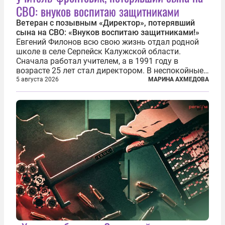
СВО: внуков воспитаю защитниками
Ветеран с позывным «Директор», потерявший
сына на СВО: «Внуков воспитаю защитниками!»
Евгений Филонов всю свою жизнь отдал родной
школе в селе Серпейск Калужской области.
Сначала работал учителем, а в 1991 году в
возрасте 25 лет стал директором. В неспокойные
90-е он сумел спасти школу от закрытия и со
5 августа 2026
МАРИНА АХМЕДОВА
временем сделал ее лучшей в районе. В 2023 году
в возрасте 57 лет вслед за сыном...