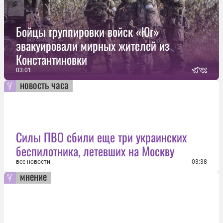
Бойцы группировки войск «Юг»
эвакуировали мирных жителей из
Константиновки
03:01
новость часа
Силы ПВО сбили еще три украинских
беспилотника, летевших на Москву
все новости
03:38
мнение