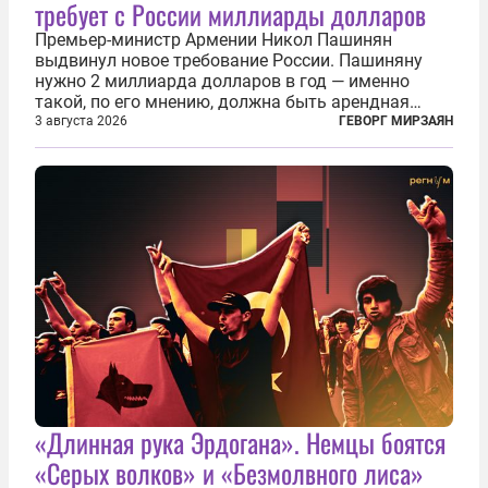
требует с России миллиарды долларов
Премьер-министр Армении Никол Пашинян
выдвинул новое требование России. Пашиняну
нужно 2 миллиарда долларов в год — именно
такой, по его мнению, должна быть арендная
плата за армянскую железную дорогу, которая
3 августа 2026
ГЕВОРГ МИРЗАЯН
сейчас находится под управлением ЗАО «Южно-
Кавказская железная дорога» (ЮКЖД...
«Длинная рука Эрдогана». Немцы боятся
«Серых волков» и «Безмолвного лиса»