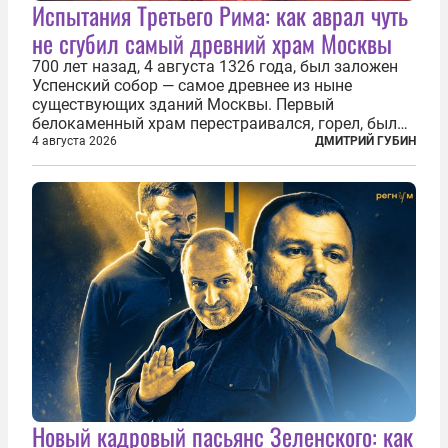
Испытания Третьего Рима: как аврал чуть
не сгубил самый древний храм Москвы
700 лет назад, 4 августа 1326 года, был заложен
Успенский собор — самое древнее из ныне
существующих зданий Москвы. Первый
белокаменный храм перестраивался, горел, был
«чумным кладбищем» и добычей воров,
4 августа 2026
ДМИТРИЙ ГУБИН
использовался не по назначению, разрушался — в
том числе по нетипичным для Европейской
России...
Новый кадровый пасьянс Зеленского: как