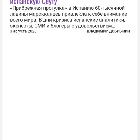
испанскую Сеуту
«Прибрежная прогулка» в Испанию 60-тысячной
лавины марокканцев привлекла к себе внимание
всего мира. В дни кризиса испанские аналитики,
эксперты, СМИ и блогеры с удовольствием
выносили на всеобщее обозрение свои ответы на
3 августа 2026
ВЛАДИМИР ДОБРЫНИН
вопрос «зачем эта демонстрация?». Среди версий:
финансовый интерес (похожий...