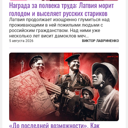
Награда за полвека труда: Латвия морит
голодом и выселяет русских стариков
Латвия продолжает изощренно глумиться над
проживающими в ней пожилыми людьми с
российским гражданством. Над ними уже
несколько лет висит дамоклов меч
насильственного выдворения. Некоторых уже
5 августа 2026
ВИКТОР ЛАВРИНЕНКО
депортировали, а многие уехали сами, не
дожидаясь изгнания из родных домов. Пожилых
людей, проваливших...
«До последней возможности». Как