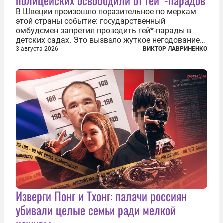
полицейских освободили от гей*-парадов
В Швеции произошло поразительное по меркам
этой страны событие: государственный
омбудсмен запретил проводить гей*-парады в
детских садах. Это вызвало жуткое негодование
шведских геев*, убежденных, что это их
3 августа 2026
ВИКТОР ЛАВРИНЕНКО
священное право — промывать детям мозги своей
пропагандой. Однако местное ЛГБТ*-
сообщество...
Изверги Понг и Тхонг: палачи россиян
убивали целые семьи ради мелкой