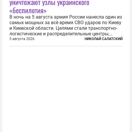
уничтожают узлы украинского
«беспилотия»
В ночь на 5 августа армия России нанесла один из
самых мощных за всё время СВО ударов по Киеву
и Киевской области. Целями стали транспортно-
логистические и распределительные центры,
которые ВСУ использовали для хранения и
5 августа 2026
НИКОЛАЙ САЛАТСКИЙ
доставки вооружений и грузов военного
назначения. Атака также «накрыла»...