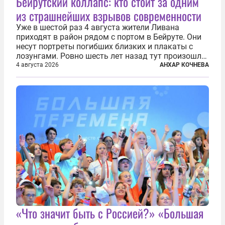
Бейрутский коллапс: кто стоит за одним
из страшнейших взрывов современности
Уже в шестой раз 4 августа жители Ливана
приходят в район рядом с портом в Бейруте. Они
несут портреты погибших близких и плакаты с
лозунгами. Ровно шесть лет назад тут произошла
одна из самых страшных техногенных катастроф
4 августа 2026
АНХАР КОЧНЕВА
нашего времени — взрыв гигантского количества
селитры. Тогда в ливанской...
«Что значит быть с Россией?» «Большая