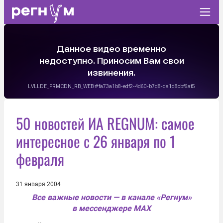
50 новостей ИА REGNUM: самое
интересное с 26 января по 1
февраля
31 января 2004
Все важные новости — в канале «Регнум»
в мессенджере MAX