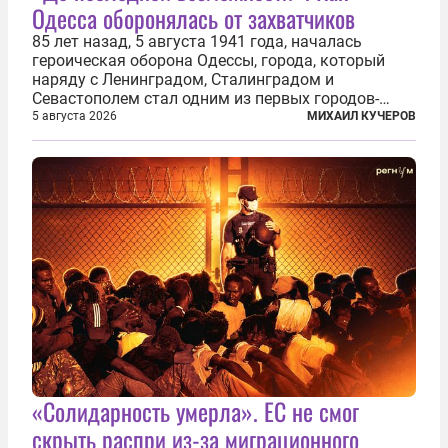
Одесса оборонялась от захватчиков
85 лет назад, 5 августа 1941 года, началась
героическая оборона Одессы, города, который
наряду с Ленинградом, Сталинградом и
Севастополем стал одним из первых городов-
героев. Историки приводят фразу из телеграммы
5 августа 2026
МИХАИЛ КУЧЕРОВ
Иосифа Сталина, датированной сентябрем 1941-
го: «Прошу героических участников обороны...
«Солидарность умерла». ЕС не смог
скрыть распри из-за миграционного