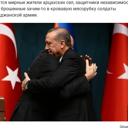
тся мирные жители арцахских сел, защитники независимос
 брошенные зачем-то в кровавую мясорубку солдаты
йджанской армии.
Объя