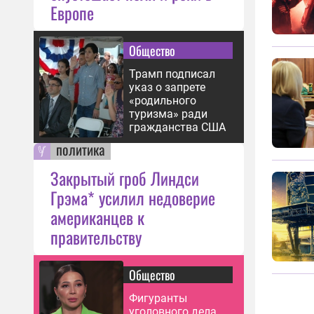
Европе
Общество
Трамп подписал
указ о запрете
«родильного
туризма» ради
гражданства США
политика
Закрытый гроб Линдси
Грэма* усилил недоверие
американцев к
правительству
Общество
Фигуранты
уголовного дела