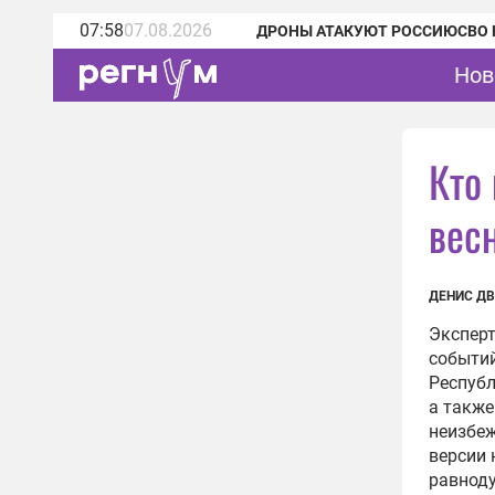
07:58
07.08.2026
ДРОНЫ АТАКУЮТ РОССИЮ
СВО 
Нов
Кто
вес
ДЕНИС Д
Эксперт
событий
Республ
а также
неизбеж
версии 
равнод