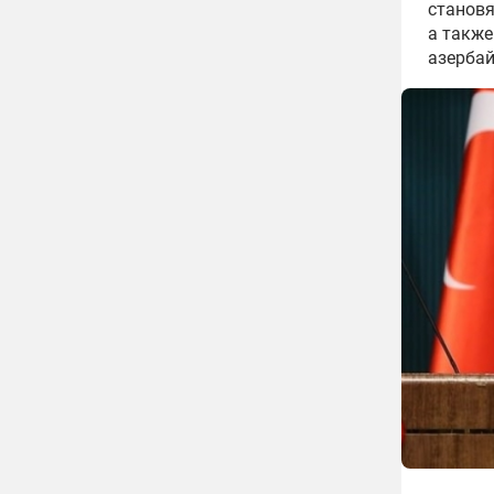
становя
а также
азерба