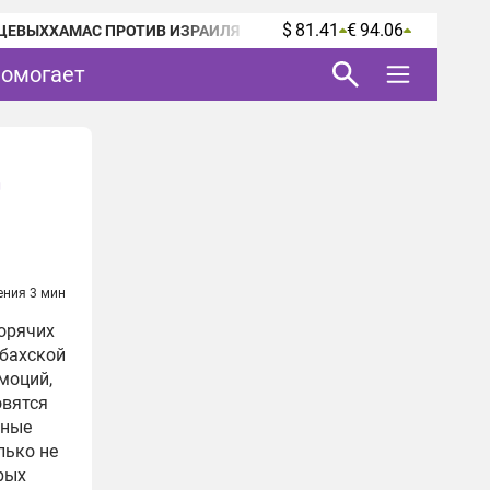
$ 81.41
€ 94.06
ЦЕВЫХ
ХАМАС ПРОТИВ ИЗРАИЛЯ
помогает
ю
ения 3 мин
горячих
абахской
моций,
овятся
тные
лько не
рых