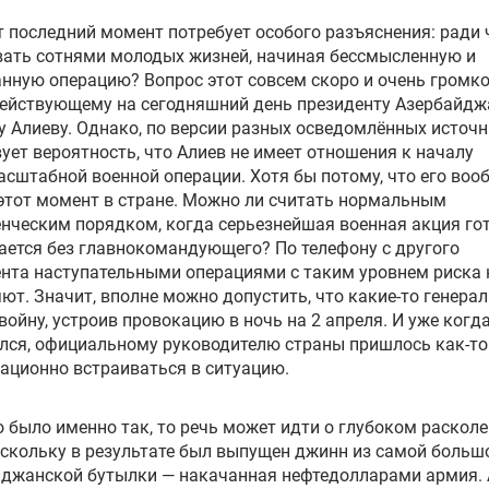
т последний момент потребует особого разъяснения: ради 
ать сотнями молодых жизней, начиная бессмысленную и
нную операцию? Вопрос этот совсем скоро и очень громко
действующему на сегодняшний день президенту Азербайдж
 Алиеву. Однако, по версии разных осведомлённых источн
ует вероятность, что Алиев не имеет отношения к началу
сштабной военной операции. Хотя бы потому, что его воо
этот момент в стране. Можно ли считать нормальным
нческим порядком, когда серьезнейшая военная акция го
ается без главнокомандующего? По телефону с другого
нта наступательными операциями с таким уровнем риска 
ют. Значит, вполне можно допустить, что какие-то генера
войну, устроив провокацию в ночь на 2 апреля. И уже когд
лся, официальному руководителю страны пришлось как-то
ционно встраиваться в ситуацию.
о было именно так, то речь может идти о глубоком расколе
оскольку в результате был выпущен джинн из самой больш
йджанской бутылки — накачанная нефтедолларами армия. 