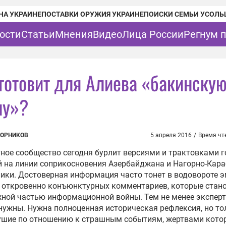
НА УКРАИНЕ
ПОСТАВКИ ОРУЖИЯ УКРАИНЕ
ПОИСКИ СЕМЬИ УСОЛЬ
ости
Статьи
Мнения
Видео
Лица России
Регнум 
 готовит для Алиева «бакинску
ну»?
ВОРНИКОВ
5 апреля 2016
/
Время чт
ное сообщество сегодня бурлит версиями и трактовками 
 на линии соприкосновения Азербайджана и Нагорно-Кар
ики. Достоверная информация часто тонет в водовороте э
 откровенно конъюнктурных комментариев, которые стан
ной частью информационной войны. Тем не менее экспер
нужны. Нужна полноценная историческая рефлексия, но то
ушие по отношению к страшным событиям, жертвами кото