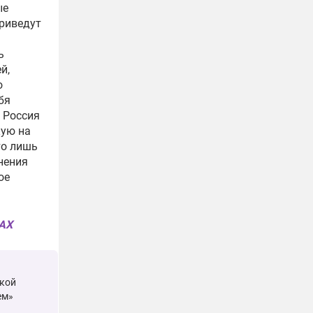
ые
приведут
ь
й,
о
бя
 Россия
кую на
то лишь
нения
ое
MAX
ткой
ем»