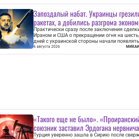
фундаментальный раскол внутри Евросоюза
продемонстрировав, что десятилетиями
Запоздалый набат. Украинцы грезил
выстраивавшаяся миграционная политика 
ракетах, а добились разгрома эконо
зашла в...
Практически сразу после заключения сделк
Ираном и США о прекращении огня на шесть
дней с украинской стороны начали появлят
сначала обнадеживающие, а после и вовсе
6 августа 2026
МИХАИ
бравурные заявления про некий «перелом» в
Вероятно, в сознании первых лиц киевского
и стоящих за ними...
«Такого еще не было». «Проирански
союзник заставил Эрдогана нервнича
Турция уверенно зашла в Сирию после свер