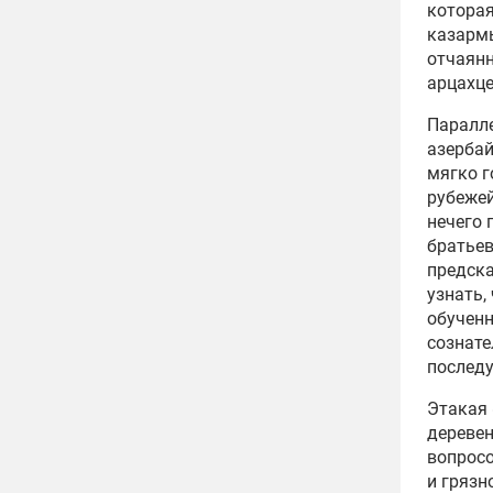
которая
казармы
отчаянн
арцахце
Паралле
азерба
мягко г
рубежей
нечего 
братьев
предска
узнать,
обученн
сознате
послед
Этакая 
деревен
вопросо
и грязн