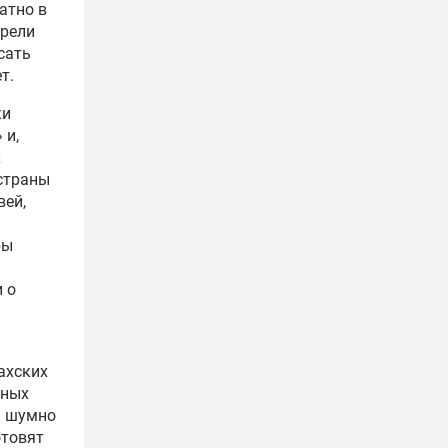
атно в
брели
сать
т.
ки
 и,
х
 страны
вей,
бы
 о
ахских
жных
к шумно
отовят