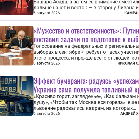
Башара Асада, а затем ее внимание сместил
дальше на юг и восток — в сторону Ливана и
Недавний визит премьеров этих стран в Анка
6 августа 2026
КАМРАН
договоры об участии турецкой компании TP
разработке нефти иракского Киркука и «До
«Мужество и ответственность»: Пути
развития» подтверждают...
поставил задачи по подготовке к вы
Голосование на федеральных и региональн
выборах в сентябре «требует от всех участн
этого процесса, и прежде всего от людей, к
организуют эти выборы, мужества и ответст
6 августа 2026
НИКОЛАЙ С
отношения к формированию власти», — под
президент Владимир Путин на состоявшейся
Эффект бумеранга: радуясь «успехам
августа в Кремле...
Украина сама получила топливный к
«Красиво горит, загляденье», «Как бальзам 
душу», «Чтобы так Москва вся горела»: еще
львовяне радовались кадрам, на которых
украинские БПЛА атаковали
6 августа 2026
АНДРЕЙ Х
нефтеперерабатывающие предприятия Росси
скором времени оказалось, что в «эту игру
играть вдвоем» — российские дроны только з