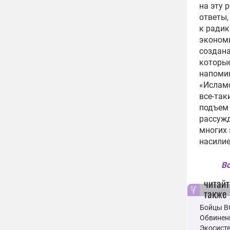
на эту 
ответы,
к радик
эконом
создана
которые
напомин
«Исламс
все-так
подъем 
рассужд
многих 
насилие
Вс
читайт
также
Бойцы ВС
Обвинен
Экосисте