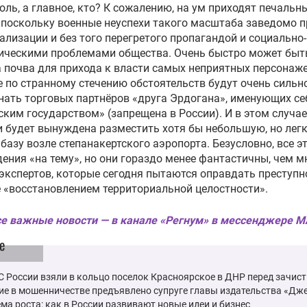
роль, а главное, кто? К сожалению, на ум приходят печальн
 поскольку военные неуспехи такого масштаба заведомо 
ализации и без того перегретого пропагандой и социально-
ическими проблемами общества. Очень быстро может быт
 почва для прихода к власти самых неприятных персонаже
 по странному стечению обстоятельств будут очень сильн
ать торговых партнёров «друга Эрдогана», именующих се
ким государством» (запрещена в России). И в этом случае
и будет вынуждена разместить хотя бы небольшую, но лег
базу возле степанакертского аэропорта. Безусловно, все э
ения «на тему», но они гораздо менее фантастичны, чем м
экспертов, которые сегодня пытаются оправдать преступн
 «восстановлением территориальной целостности».
е важные новости — в канале «Регнум» в мессенджере 
е
 России взяли в кольцо поселок Красноярское в ДНР перед зачис
ие в мошенничестве предъявлено супруге главы издательства «Дж
ма роста: как в России развивают новые идеи и бизнес