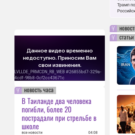
Трамп по
Российск
новост
статьи
новость часа
В Таиланде два человека
погибли, более 20
пострадали при стрельбе в
школе
все новости
04:08