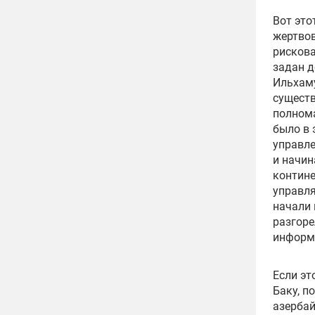
Вот это
жертвов
рискова
задан 
Ильхаму
существ
полнома
было в 
управле
и начин
контине
управля
начали 
разгоре
информа
Если эт
Баку, п
азерба