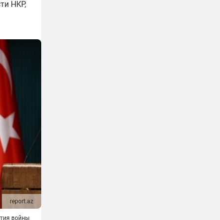
ти НКР,
report.az
тия войны