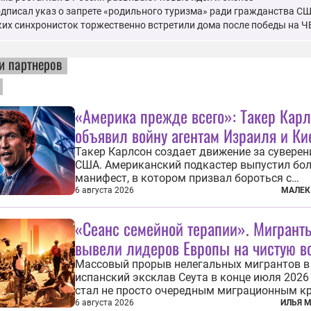
дписал указ о запрете «родильного туризма» ради гражданства С
их синхронисток торжественно встретили дома после победы на Ч
и партнеров
«Америка прежде всего»: Такер Кар
объявил войну агентам Израиля и Ки
Такер Карлсон создает движение за сувере
США. Американский подкастер выпустил бо
манифест, в котором призвал бороться с
иностранным влиянием в Штатах, в первую 
6 августа 2026
МАЛЕК
имея в виду Израиль. А также прекратить
заморские войны, выплатить репарации Ира
«Сеанс семейной терапии». Мигрант
остановить прием мигрантов...
вывели лидеров Европы на чистую в
Массовый прорыв нелегальных мигрантов в
испанский эксклав Сеута в конце июля 2026
стал не просто очередным миграционным к
на южных рубежах Европы. Он обнажил
6 августа 2026
ИЛЬЯ 