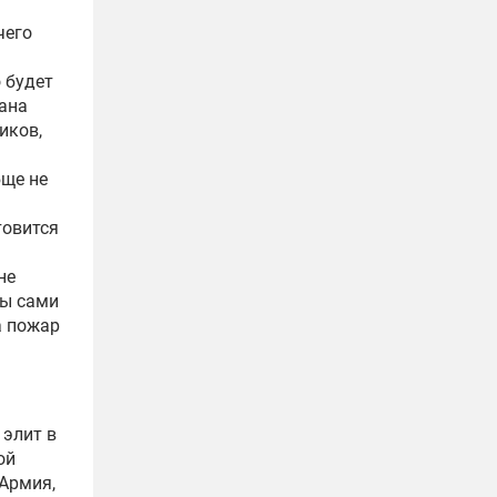
чего
 будет
ана
иков,
бще не
товится
не
лы сами
а пожар
 элит в
ой
Армия,