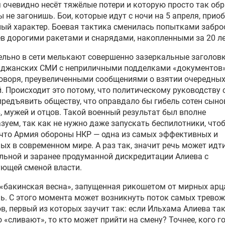
 очевидно несёт тяжёлые потери и которую просто так обр
 не загонишь. Бои, которые идут с ночи на 5 апреля, прио
ый характер. Боевая тактика сменилась попытками забро
в дорогими ракетами и снарядами, накопленными за 20 ле
льно в сети мелькают совершенно зазеркальные заголов
йджанских СМИ с неприличными подделками «документов»
оворя, преувеличенными сообщениями о взятии очередны
. Происходит это потому, что политическому руководству
предъявить обществу, что оправдало бы гибель сотен сыно
, мужей и отцов. Такой военный результат был вполне
зуем, так как не нужно даже запускать беспилотники, что
 что Армия обороны НКР — одна из самых эффективных и
ых в современном мире. А раз так, значит речь может идти
льной и заранее продуманной дискредитации Алиева с
ующей сменой власти.
«бакинская весна», запущенная рикошетом от мирных арц
ь. С этого момента может возникнуть поток самых трево
в, первый из которых заучит так: если Ильхама Алиева та
о «сливают», то кто может прийти на смену? Точнее, кого г