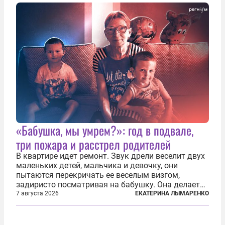
далеко на востоке, Красная...
«Бабушка, мы умрем?»: год в подвале,
три пожара и расстрел родителей
В квартире идет ремонт. Звук дрели веселит двух
маленьких детей, мальчика и девочку, они
пытаются перекричать ее веселым визгом,
задиристо посматривая на бабушку. Она делает
им замечание, но внуки чувствуют, что она
7 августа 2026
ЕКАТЕРИНА ЛЫМАРЕНКО
сердится невсерьез. И это правда: дрель, конечно,
сверлит противно, но всё...