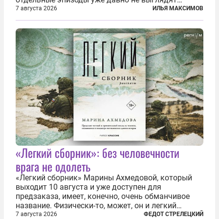
случайными. Поляки, судя по происходящему,
7 августа 2026
ИЛЬЯ МАКСИМОВ
буквально теряют рассудок от ненависти к
украинским беженцам, и каждый новый случай
по-своему...
«Легкий сборник»: без человечности
врага не одолеть
«Легкий сборник» Марины Ахмедовой, который
выходит 10 августа и уже доступен для
предзаказа, имеет, конечно, очень обманчивое
название. Физически-то, может, он и легкий
относительно. Но метафизически —
7 августа 2026
ФЕДОТ СТРЕЛЕЦКИЙ