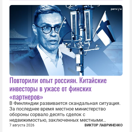
общего образования. Мотивировал он это тем,
что...
Повторили опыт россиян. Китайские
инвесторы в ужасе от финских
«партнеров»
В Финляндии развивается скандальная ситуация.
За последнее время местное министерство
обороны сорвало десять сделок с
недвижимостью, заключенных местными
фирмами с китайским капиталом. Чиновники
7 августа 2026
ВИКТОР ЛАВРИНЕНКО
заявили, что они могли заключаться с целью