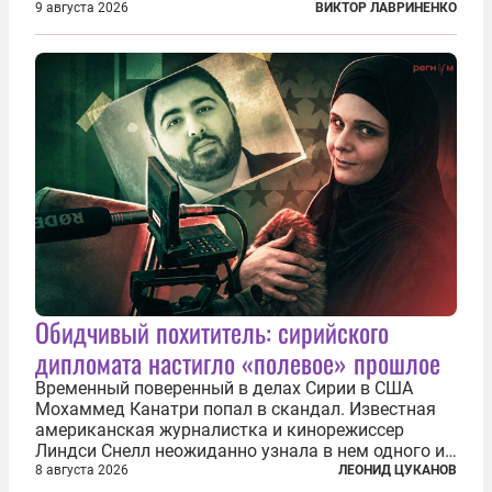
этой сети не только убивают и грабят шведов,
9 августа 2026
ВИКТОР ЛАВРИНЕНКО
подсаживают их на наркотики, но и совершают
нечто еще даже более страшное — массово...
Обидчивый похититель: сирийского
дипломата настигло «полевое» прошлое
Временный поверенный в делах Сирии в США
Мохаммед Канатри попал в скандал. Известная
американская журналистка и кинорежиссер
Линдси Снелл неожиданно узнала в нем одного из
бандитов, похитивших ее в сирийском Алеппо в
8 августа 2026
ЛЕОНИД ЦУКАНОВ