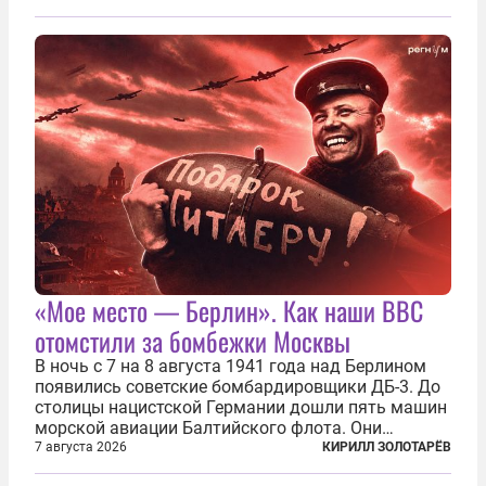
сухогруза с военными грузами. Дополнительно
нанесены удары по объектам в ряде городов. В
Киеве...
«Мое место — Берлин». Как наши ВВС
отомстили за бомбежки Москвы
В ночь с 7 на 8 августа 1941 года над Берлином
появились советские бомбардировщики ДБ-3. До
столицы нацистской Германии дошли пять машин
морской авиации Балтийского флота. Они
сбросили бомбы на город, который в тот момент
7 августа 2026
КИРИЛЛ ЗОЛОТАРЁВ
жил в полной уверенности, что война идет где-то