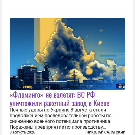
«Фламинго» не взлетят: ВС РФ
уничтожили ракетный завод в Киеве
Ночные удары по Украине 8 августа стали
продолжением последовательной работы по
снижению военного потенциала противника.
Поражены предприятие по производству
крылатых ракет, крупный склад топлива и два
8 августа 2026
НИКОЛАЙ САЛАТСКИЙ