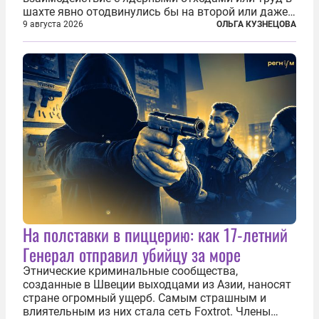
шахте явно отодвинулись бы на второй или даже
третий план. А вот блогерам, журналистам и
9 августа 2026
ОЛЬГА КУЗНЕЦОВА
музыкантам пришлось бы выйти вперед. В
Кульякане, столице штата Синалоа, прямо во...
На полставки в пиццерию: как 17-летний
Генерал отправил убийцу за море
Этнические криминальные сообщества,
созданные в Швеции выходцами из Азии, наносят
стране огромный ущерб. Самым страшным и
влиятельным из них стала сеть Foxtrot. Члены