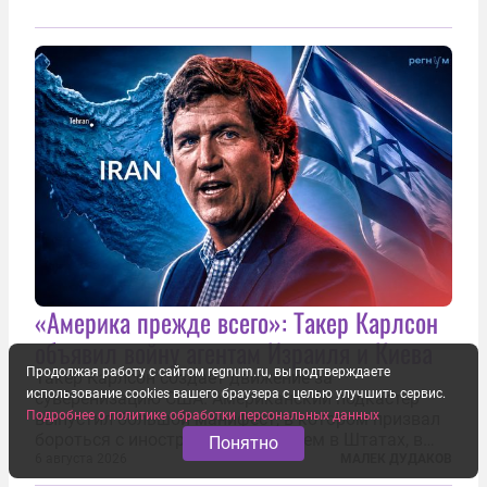
«Америка прежде всего»: Такер Карлсон
объявил войну агентам Израиля и Киева
Продолжая работу с сайтом regnum.ru, вы подтверждаете
Такер Карлсон создает движение за
использование cookies вашего браузера с целью улучшить сервис.
суверенизацию США. Американский подкастер
Подробнее о политике обработки персональных данных
выпустил большой манифест, в котором призвал
бороться с иностранным влиянием в Штатах, в
Понятно
первую очередь имея в виду Израиль. А также
6 августа 2026
МАЛЕК ДУДАКОВ
прекратить заморские войны, выплатить