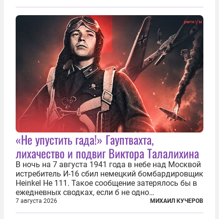
безотносительно тяжелый. Десять рассказов,
каждый из которых напрямую или косвенно (в
основном —...
«Не упустить гада!» Гауптвахта,
лихачество и подвиг Виктора Талалихина
В ночь на 7 августа 1941 года в небе над Москвой
истребитель И-16 сбил немецкий бомбардировщик
Heinkel He 111. Такое сообщение затерялось бы в
ежедневных сводках, если б не одно
обстоятельство. Это был один из первых в
7 августа 2026
МИХАИЛ КУЧЕРОВ
истории отечественной авиации ночных таранов.