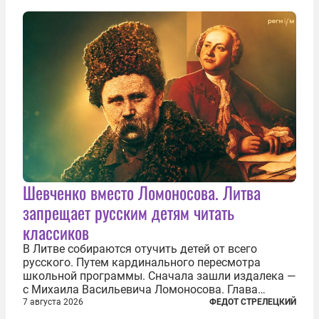
Шевченко вместо Ломоносова. Литва
запрещает русским детям читать
классиков
В Литве собираются отучить детей от всего
русского. Путем кардинального пересмотра
школьной программы. Сначала зашли издалека —
с Михаила Васильевича Ломоносова. Глава
правительства Литвы Миндаугас Синкявичюс
7 августа 2026
ФЕДОТ СТРЕЛЕЦКИЙ
предложил исключить его тексты из программ