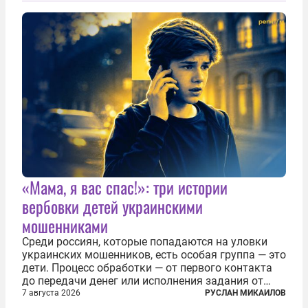
создания в Финляндии шпионской сети, чтобы
следить за...
«Мама, я вас спас!»: три истории
вербовки детей украинскими
мошенниками
Среди россиян, которые попадаются на уловки
украинских мошенников, есть особая группа — это
дети. Процесс обработки — от первого контакта
до передачи денег или исполнения задания от
кураторов может занять от двух часов до
7 августа 2026
РУСЛАН МИКАИЛОВ
нескольких месяцев. Детей превращают в