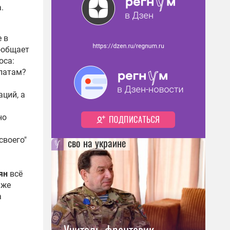
.
 в
ообщает
оса:
платам?
ций, а
но
своего"
сво на украине
ян
всё
аже
а
Учитель-фронтовик,