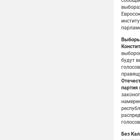
сообща
выборах
Евросою
институ
парламе
Выборы
Консти
выборо
будут в
голосов
правящ
Отечест
партия
законоп
намерен
республ
распред
голосов.
Без Кал