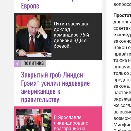
Европе
вопросо
Простот
дополни
Путин заслушал
советах
доклад
еженед
командира 76-й
дивизии ВДВ о
законно
боевой
Закон о
обстановке
правите
также н
политика
оплачив
Закрытый гроб Линдси
только 
предпол
Грэма* усилил недоверие
закона.
американцев к
настаив
правительству
окружаю
же согл
выразил
В Ярославле
возмож
ликвидировано
Минфина
возгорание на