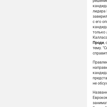
решени
кандида
лидера
завери
с его о
кандида
только 
Калласа
Проди
,
тему. "
справитс
Правле
направ
кандид
предста
не обсу
Назван
Евроко
занима