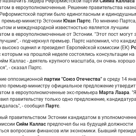
е назначить лидера Реформистской партии
Сийма Калласа
том в евроуполномоченные. Решение правительства назн
 Реформистской партии было единогласным и единодушны
л премьер-министр Эстонии
Юхан Партс
. По мнению Партса
пытом и международной известностью является лучшим
том в евроуполномоченные от Эстонии. "Этот пост могут 
лучшие", - подчеркнул премьер. Партс напомнил, что канди
 высоко оценил и президент Европейской комиссии (ЕК)
Р
 с которым на прошлой неделе состоялись консультации на 
Сийм Каллас - деятель крупного масштаба, он очень хорошо
я", - сказал Партс.
ние оппозиционной
партии "Союз Отечества"
в среду 14 ян
ило премьер-министру официальное предложение утвердит
атом в евроуполномоченные экс-премьера
Марта Лаара
. "
вил правительству только одно предложение, кандидатур
ждалась", - сообщил
Партс
.
ный правительством Эстонии кандидатом в уполномоченн
миссии
Сийм Каллас
предпочел бы на будущей должности
ться вопросами финансов или экономики. Бывший презид