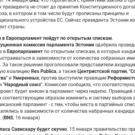
ет 14 января
BNS
, что торопиться с принятием закона о п
 президента не стоит до принятия Конституционного дого
за, в котором в том числе будут прописаны принципы и
ционального устройства ЕС. Сейчас президента Эстонии и
нт страны.
 в Европарламент пойдут по открытым спискам
.
туционная комиссия парламента Эстонии
одобрила провед
в в
Европарламент
по открытым спискам, в которых канд
ыстраиваться в зависимости от количества собранных им
. За такое решение проголосовали представители входяще
ую коалицию
Res Publica
, а также
Центристской партии
,
"С
ва"
и
Умеренных
; против выступили правящие
Реформист
и
"Народный союз"
. Комиссия сообщила, что соответству
роект будет внесен в парламент через неделю. Правящий 
 соответствующим образом изменить и систему выборов 
иканский парламент - с тем, чтобы места в партийных спи
елялись в зависимости от количества набранных кандид
 (
BNS
, 16 января)
ласа Сависаару будет скучно
. 15 января правительство п