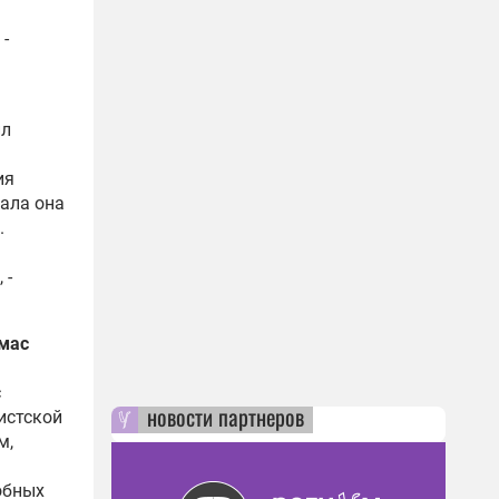
 -
ил
ия
лала она
.
 -
мас
с
новости партнеров
истской
м,
обных