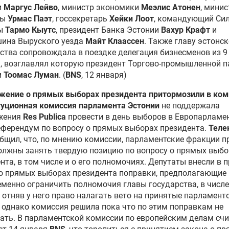
и
Маргус Лейво
, министр экономики
Меэлис Атонен
, минис
ры
Урмас Паэт
, госсекретарь
Хейки Лоот
, командующий Си
ы
Тармо Кыутс
, президент Банка Эстонии
Вахур Крафт
и
шина Выруского уезда
Майт Клаассен
. Также главу эстонс
ства сопровождала в поездке делегация бизнесменов из 9
, возглавлял которую президент Торгово-промышленной 
и
Тоомас Луман
. (
BNS
, 12 января)
жение о прямых выборах президента притормозили в ком
туционная комиссия парламента Эстонии
не поддержала
жения
Res Publica
провести в день выборов в Европарламе
ферендум по вопросу о прямых выборах президента.
Теле
бщил, что, по мнению комиссии, парламентские фракции п
олжны занять твердую позицию по вопросу о прямых выбо
нта, в том числе и о его полномочиях. Депутаты внесли в 
о прямых выборах президента поправки, предполагающие
менно ограничить полномочия главы государства, в числе
 отняв у него право налагать вето на принятые парламент
 однако комиссия решила пока что по этим поправкам не
ать. В парламентской комиссии по европейским делам счи