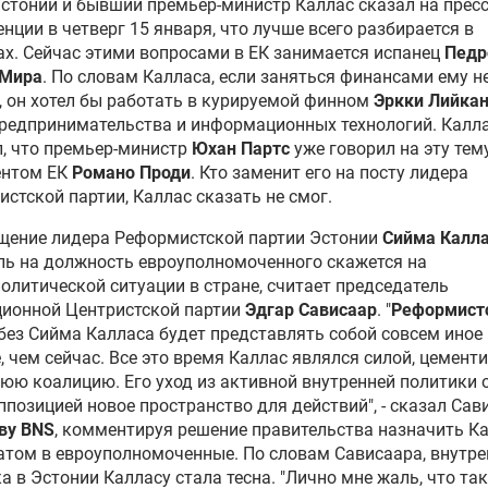
стонии и бывший премьер-министр Каллас сказал на пресс
нции в четверг 15 января, что лучше всего разбирается в
х. Сейчас этими вопросами в ЕК занимается испанец
Педр
 Мира
. По словам Калласа, если заняться финансами ему н
, он хотел бы работать в курируемой финном
Эркки Лийка
редпринимательства и информационных технологий. Калл
, что премьер-министр
Юхан Партс
уже говорил на эту тем
ентом ЕК
Романо Проди
. Кто заменит его на посту лидера
стской партии, Каллас сказать не смог.
щение лидера Реформистской партии Эстонии
Сийма Калл
ь на должность евроуполномоченного скажется на
олитической ситуации в стране, считает председатель
ционной Центристской партии
Эдгар Сависаар
. "
Реформист
без Сийма Калласа будет представлять собой совсем иное
, чем сейчас. Все это время Каллас являлся силой, цемен
ю коалицию. Его уход из активной внутренней политики 
ппозицией новое пространство для действий", - сказал Сав
ву BNS
, комментируя решение правительства назначить К
том в евроуполномоченные. По словам Сависаара, внутр
а в Эстонии Калласу стала тесна. "Лично мне жаль, что так