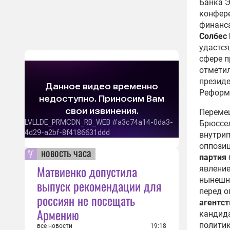
Банка Э
конфере
финанса
Солбес
удастся
сфере п
отметил
презид
Реформи
Переме
Брюссел
внутрип
оппози
новость часа
партия
Матвиенко допустила
явление
нынешню
выпуск рекомендации для
перед о
россиян не посещать
агентст
Армению
кандида
политик
все новости
19:18