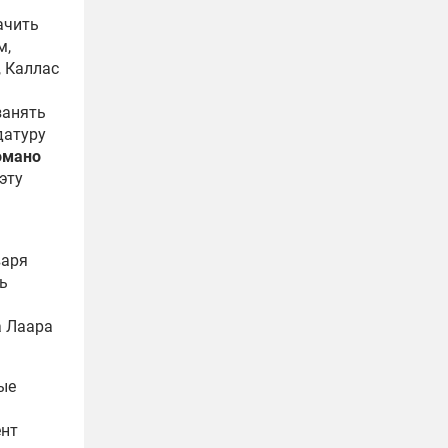
ачить
м,
, Каллас
занять
датуру
омано
эту
варя
ь
Я
а Лаара
ые
ент