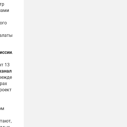
тр
лами
кого
палаты
иссии
.
нт 13
канал
режде
рах
проект
ом
тают,