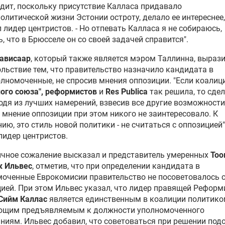
дит, поскольку присутствие Калласа придавало
олитической жизни Эстонии остроту, делало ее интереснее,
 лидер центристов. - Но отпевать Калласа я не собираюсь,
, что в Брюсселе он со своей задачей справится".
Сависаар
, который также является мэром Таллинна, выраз
льствие тем, что правительство назначило кандидата в
лномоченные, не спросив мнения оппозиции. "Если коалиц
ого союза", реформистов
и
Res Рublica
так решила, то сде
ходя из лучших намерений, взвесив все другие возможности
 мнение оппозиции при этом никого не заинтересовало. К
ию, это стиль новой политики - не считаться с оппозицией",
лидер центристов.
чное сожаление высказал и представитель умеренных
Тоо
к Ильвес
, отметив, что при определении кандидата в
оченные Еврокомисии правительство не посоветовалось 
ией. При этом Ильвес указал, что лидер правящей Реформ
Сийм Каллас
является единственным в коалиции политико
ющим предъявляемым к должности уполномоченного
ниям. Ильвес добавил, что советоваться при решении под