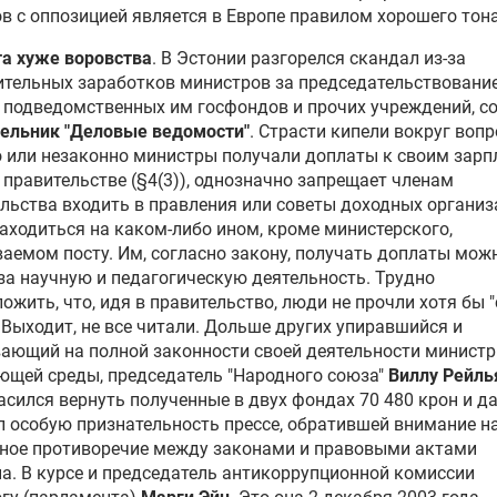
в с оппозицией является в Европе правилом хорошего тона
а хуже воровства
. В Эстонии разгорелся скандал из-за
тельных заработков министров за председательствование
 подведомственных им госфондов и прочих учреждений, с
ельник "Деловые ведомости"
. Страсти кипели вокруг вопр
 или незаконно министры получали доплаты к своим зар
 правительстве (§4(3)), однозначно запрещает членам
льства входить в правления или советы доходных организа
аходиться на каком-либо ином, кроме министерского,
аемом посту. Им, согласно закону, получать доплаты мож
за научную и педагогическую деятельность. Трудно
ожить, что, идя в правительство, люди не прочли хотя бы "
 Выходит, не все читали. Дольше других упиравшийся и
ающий на полной законности своей деятельности министр
щей среды, председатель "Народного союза"
Виллу Рейль
асился вернуть полученные в двух фондах 70 480 крон и д
 особую признательность прессе, обратившей внимание н
ное противоречие между законами и правовыми актами
. В курсе и председатель антикоррупционной комиссии