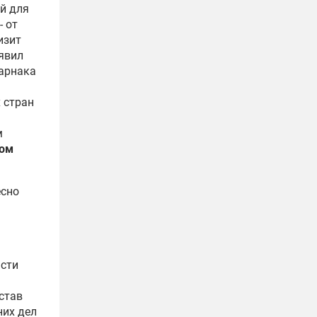
й для
- от
изит
аявил
Ларнака
 стран
м
сом
есно
асти
став
них дел