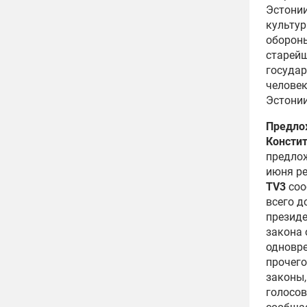
Эстони
культу
оборон
старей
государ
человек
Эстони
Предло
Консти
предло
июня ре
TV3
соо
всего д
президе
закона 
одновре
прочего
законы,
голосов