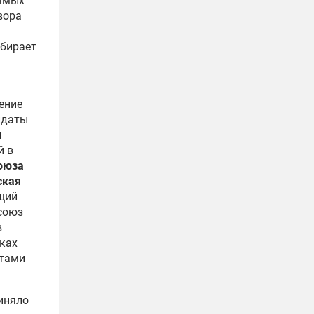
рямых
вора
збирает
ение
идаты
и
й в
оюза
ская
ющий
союз
в
сках
атами
риняло