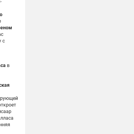
-
о
е
неном
ас
у с
аса
в
ская
тирующей
откроет
исаар
алласа
енняя