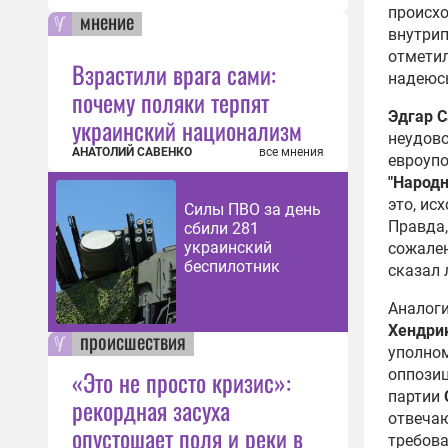
происхо
мнение
внутрип
отметил
Взрастили врага сами:
надеюсь
почему поляки терпят
Эдгар 
украинский национализм
неудово
АНАТОЛИЙ САВЕНКО
все мнения
евроупо
"Народн
это, ис
Силы ПВО за день
Правда,
сбили 281
украинский
сожален
беспилотник
сказал 
Аналоги
Хендри
происшествия
уполном
«Это не просто кризис»:
оппозиц
партии
рекордная засуха
отвеча
опустошает поля и реки в
требова