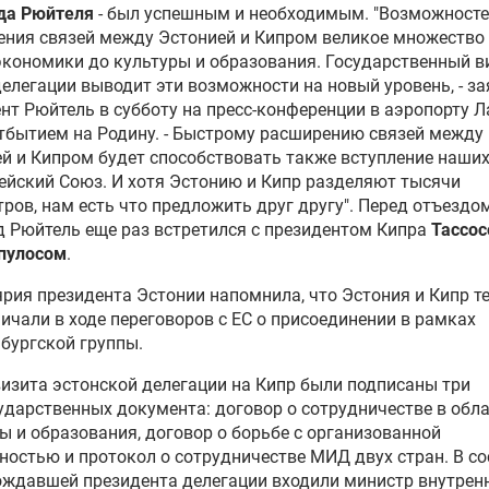
да Рюйтеля
- был успешным и необходимым. "Возможносте
ния связей между Эстонией и Кипром великое множество 
кономики до культуры и образования. Государственный в
елегации выводит эти возможности на новый уровень, - з
нт Рюйтель в субботу на пресс-конференции в аэропорту 
тбытием на Родину. - Быстрому расширению связей между
й и Кипром будет способствовать также вступление наших
ейский Союз. И хотя Эстонию и Кипр разделяют тысячи
ров, нам есть что предложить друг другу". Перед отъездо
 Рюйтель еще раз встретился с президентом Кипра
Тассо
пулосом
.
рия президента Эстонии напомнила, что Эстония и Кипр т
ичали в ходе переговоров с ЕС о присоединении в рамках
бургской группы.
визита эстонской делегации на Кипр были подписаны три
дарственных документа: договор о сотрудничестве в обл
ы и образования, договор о борьбе с организованной
ностью и протокол о сотрудничестве МИД двух стран. В со
ждавшей президента делегации входили министр внутрен