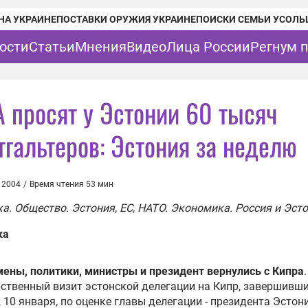
НА УКРАИНЕ
ПОСТАВКИ ОРУЖИЯ УКРАИНЕ
ПОИСКИ СЕМЬИ УСОЛЬ
ости
Статьи
Мнения
Видео
Лица России
Регнум 
 просят у Эстонии 60 тысяч
тгальтеров: Эстония за неделю
 2004
/
Время чтения 53 мин
а. Общество. Эстония, ЕС, НАТО. Экономика. Россия и Эст
ка
ены, политики, министры и президент вернулись с Кипра
.
ственный визит эстонской делегации на Кипр, завершивши
, 10 января, по оценке главы делегации - президента Эстон