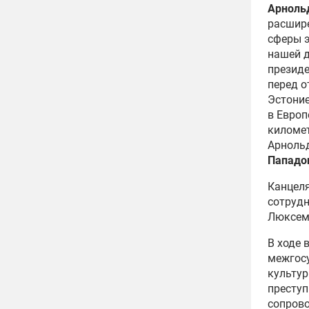
Арноль
расшире
сферы э
нашей д
президе
перед о
Эстоние
в Европ
километ
Арнольд
Пападо
Канцеля
сотрудн
Люксем
В ходе 
межгосу
культур
преступ
сопрово