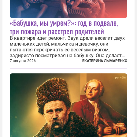
«Бабушка, мы умрем?»: год в подвале,
три пожара и расстрел родителей
В квартире идет ремонт. Звук дрели веселит двух
маленьких детей, мальчика и девочку, они
пытаются перекричать ее веселым визгом,
задиристо посматривая на бабушку. Она делает
им замечание, но внуки чувствуют, что она
7 августа 2026
ЕКАТЕРИНА ЛЫМАРЕНКО
сердится невсерьез. И это правда: дрель, конечно,
сверлит противно, но всё...