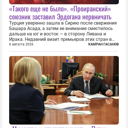
«Такого еще не было». «Проиранский»
союзник заставил Эрдогана нервничать
Турция уверенно зашла в Сирию после свержения
Башара Асада, а затем ее внимание сместилось
дальше на юг и восток — в сторону Ливана и
Ирака. Недавний визит премьеров этих стран в
Анкару, договоры об участии турецкой компании
6 августа 2026
КАМРАН ГАСАНОВ
TPAO в разработке нефти иракского Киркука и
«Дороги развития» подтверждают...