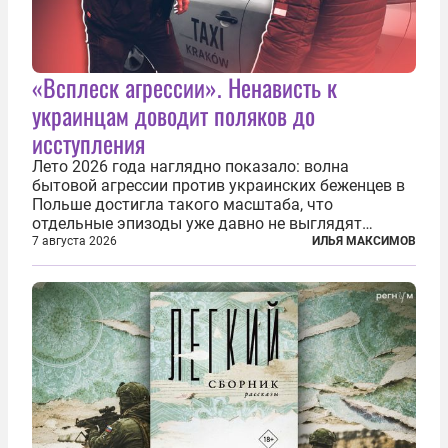
«Всплеск агрессии». Ненависть к
украинцам доводит поляков до
исступления
Лето 2026 года наглядно показало: волна
бытовой агрессии против украинских беженцев в
Польше достигла такого масштаба, что
отдельные эпизоды уже давно не выглядят
случайными. Поляки, судя по происходящему,
7 августа 2026
ИЛЬЯ МАКСИМОВ
буквально теряют рассудок от ненависти к
украинским беженцам, и каждый новый случай
по-своему...