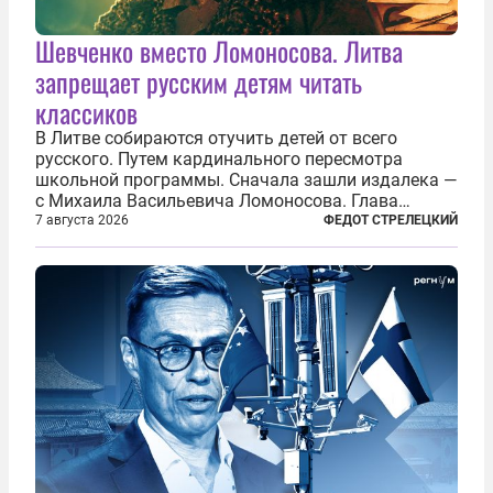
Шевченко вместо Ломоносова. Литва
запрещает русским детям читать
классиков
В Литве собираются отучить детей от всего
русского. Путем кардинального пересмотра
школьной программы. Сначала зашли издалека —
с Михаила Васильевича Ломоносова. Глава
правительства Литвы Миндаугас Синкявичюс
7 августа 2026
ФЕДОТ СТРЕЛЕЦКИЙ
предложил исключить его тексты из программ
общего образования. Мотивировал он это тем,
что...