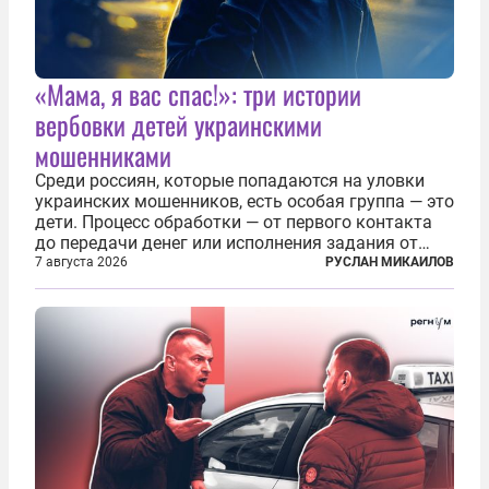
«Мама, я вас спас!»: три истории
вербовки детей украинскими
мошенниками
Среди россиян, которые попадаются на уловки
украинских мошенников, есть особая группа — это
дети. Процесс обработки — от первого контакта
до передачи денег или исполнения задания от
кураторов может занять от двух часов до
7 августа 2026
РУСЛАН МИКАИЛОВ
нескольких месяцев. Детей превращают в
послушных исполнителей, которые...