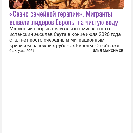
«Сеанс семейной терапии». Мигранты
вывели лидеров Европы на чистую воду
Массовый прорыв нелегальных мигрантов в
испанский эксклав Сеута в конце июля 2026 года
стал не просто очередным миграционным
кризисом на южных рубежах Европы. Он обнажил
фундаментальный раскол внутри Евросоюза,
6 августа 2026
ИЛЬЯ МАКСИМОВ
продемонстрировав, что десятилетиями
выстраивавшаяся миграционная политика ЕС
зашла в...