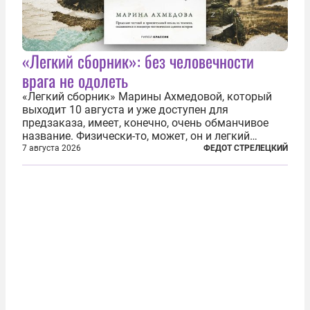
«Легкий сборник»: без человечности
врага не одолеть
«Легкий сборник» Марины Ахмедовой, который
выходит 10 августа и уже доступен для
предзаказа, имеет, конечно, очень обманчивое
название. Физически-то, может, он и легкий
относительно. Но метафизически —
7 августа 2026
ФЕДОТ СТРЕЛЕЦКИЙ
безотносительно тяжелый. Десять рассказов,
каждый из которых напрямую или косвенно (в
основном —...