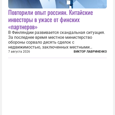
Повторили опыт россиян. Китайские
инвесторы в ужасе от финских
«партнеров»
В Финляндии развивается скандальная ситуация.
За последнее время местное министерство
обороны сорвало десять сделок с
недвижимостью, заключенных местными
фирмами с китайским капиталом. Чиновники
7 августа 2026
ВИКТОР ЛАВРИНЕНКО
заявили, что они могли заключаться с целью
создания в Финляндии шпионской сети, чтобы
следить за...