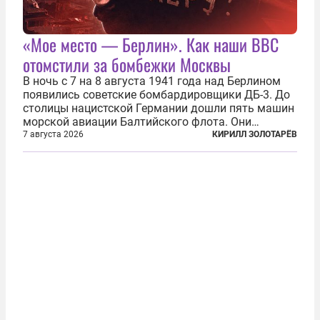
«Мое место — Берлин». Как наши ВВС
отомстили за бомбежки Москвы
В ночь с 7 на 8 августа 1941 года над Берлином
появились советские бомбардировщики ДБ-3. До
столицы нацистской Германии дошли пять машин
морской авиации Балтийского флота. Они
сбросили бомбы на город, который в тот момент
7 августа 2026
КИРИЛЛ ЗОЛОТАРЁВ
жил в полной уверенности, что война идет где-то
далеко на востоке, Красная...