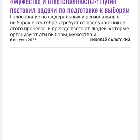
«Мужество и ответственность»: Путин
поставил задачи по подготовке к выборам
Голосование на федеральных и региональных
выборах в сентябре «требует от всех участников
этого процесса, и прежде всего от людей, которые
организуют эти выборы, мужества и
ответственного отношения к формированию
6 августа 2026
НИКОЛАЙ САЛАТСКИЙ
власти», — подчеркнул президент Владимир Путин
на состоявшейся 5 августа в Кремле...