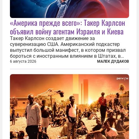
«Америка прежде всего»: Такер Карлсон
объявил войну агентам Израиля и Киева
Такер Карлсон создает движение за
суверенизацию США. Американский подкастер
выпустил большой манифест, в котором призвал
бороться с иностранным влиянием в Штатах, в
первую очередь имея в виду Израиль. А также
6 августа 2026
МАЛЕК ДУДАКОВ
прекратить заморские войны, выплатить
репарации Ирану, остановить прием мигрантов...