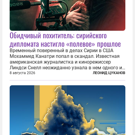
Обидчивый похититель: сирийского
дипломата настигло «полевое» прошлое
Временный поверенный в делах Сирии в США
Мохаммед Канатри попал в скандал. Известная
американская журналистка и кинорежиссер
Линдси Снелл неожиданно узнала в нем одного из
бандитов, похитивших ее в сирийском Алеппо в
8 августа 2026
ЛЕОНИД ЦУКАНОВ
2016 году. Журналистка убеждена, что Канатри, в
то время известный под подпольным...