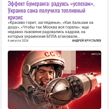
Эффект бумеранга: радуясь «успехам»,
Украина сама получила топливный
кризис
«Красиво горит, загляденье», «Как бальзам на
душу», «Чтобы так Москва вся горела»: еще
недавно львовяне радовались кадрам, на
которых украинские БПЛА атаковали
нефтеперерабатывающие предприятия России. В
6 августа 2026
АНДРЕЙ ХРУСТАЛЕВ
скором времени оказалось, что в «эту игру можно
играть вдвоем» — российские дроны только за...