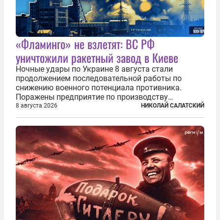
«Фламинго» не взлетят: ВС РФ
уничтожили ракетный завод в Киеве
Ночные удары по Украине 8 августа стали
продолжением последовательной работы по
снижению военного потенциала противника.
Поражены предприятие по производству
крылатых ракет, крупный склад топлива и два
8 августа 2026
НИКОЛАЙ САЛАТСКИЙ
сухогруза с военными грузами. Дополнительно
нанесены удары по объектам в ряде городов. В
Киеве...