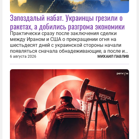
Запоздалый набат. Украинцы грезили о
ракетах, а добились разгрома экономики
Практически сразу после заключения сделки
между Ираном и США о прекращении огня на
шестьдесят дней с украинской стороны начали
появляться сначала обнадеживающие, а после и
вовсе бравурные заявления про некий «перелом»
6 августа 2026
МИХАИЛ ПАВЛИВ
в войне. Вероятно, в сознании первых лиц
киевского режима и стоящих за ними...