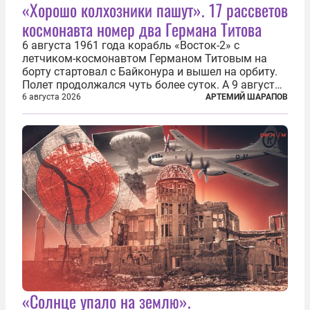
«Хорошо колхозники пашут». 17 рассветов
космонавта номер два Германа Титова
6 августа 1961 года корабль «Восток-2» с
летчиком-космонавтом Германом Титовым на
борту стартовал с Байконура и вышел на орбиту.
Полет продолжался чуть более суток. А 9 августа
второй человек в космосе получил звезду Героя
6 августа 2026
АРТЕМИЙ ШАРАПОВ
Советского Союза и орден Ленина. Миссия Титова
зачастую находится несколько...
«Солнце упало на землю».