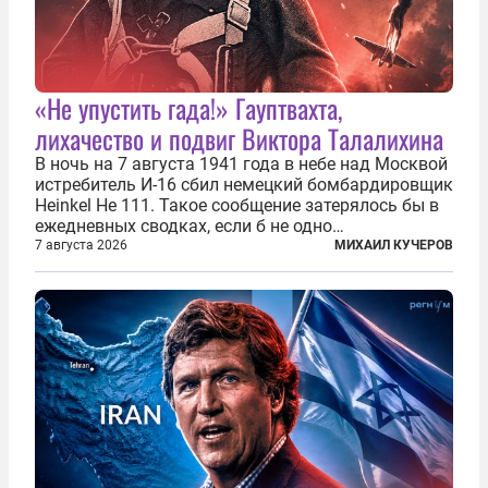
«Не упустить гада!» Гауптвахта,
лихачество и подвиг Виктора Талалихина
В ночь на 7 августа 1941 года в небе над Москвой
истребитель И-16 сбил немецкий бомбардировщик
Heinkel He 111. Такое сообщение затерялось бы в
ежедневных сводках, если б не одно
обстоятельство. Это был один из первых в
7 августа 2026
МИХАИЛ КУЧЕРОВ
истории отечественной авиации ночных таранов.
У пилота — младшего лейтенанта...