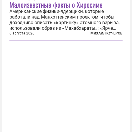
Малоизвестные факты о Хиросиме
Американские физики-ядерщики, которые
работали над Манхэттенским проектом, чтобы
доходчиво описать «картинку» атомного взрыва,
использовали образ из «Махабхараты»: «Ярче
тысячи солнц пылало это пламя». Не все жители
6 августа 2026
МИХАИЛ КУЧЕРОВ
японских городов Хиросимы и Нагасаки, на
которых США в августе 1945 года поставили...