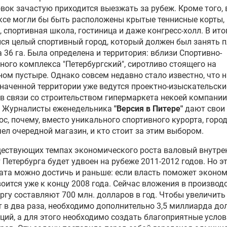
вок зачастую приходится выезжать за рубеж. Кроме того, 
се могли бы быть расположены крытые теннисные корты,
, спортивная школа, гостиница и даже конгресс-холл. В ито
ся целый спортивный город, который должен был занять 
 36 га. Была определена и территория: вблизи Спортивно-
ного комплекса "Петербургский", сиротливо стоящего на
ом пустыре. Однако совсем недавно стало известно, что н
аченной территории уже ведутся проектно-изыскательски
в связи со строительством гипермаркета некоей компании
". Журналисты еженедельника
"Версия в Питере"
дают свои
ос, почему, вместо уникального спортивного курорта, горо
ел очередной магазин, и кто стоит за этим выбором.
ествующих темпах экономического роста валовый внутре
 Петербурга будет удвоен на рубеже 2011-2012 годов. Но э
ата можно достичь и раньше: если власть поможет эконом
оится уже к концу 2008 года. Сейчас вложения в производ
ргу составляют 700 млн. долларов в год. Чтобы увеличить
т в два раза, необходимо дополнительно 3,5 миллиарда до
ций, а для этого необходимо создать благоприятные услов