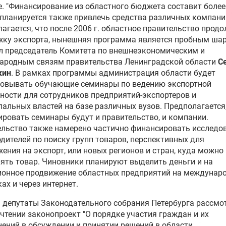
. "Финансирование из областного бюджета составит более
 планируется также привлечь средства различных компани
агается, что после 2006 г. областное правительство прод
ку экспорта, нынешняя программа является пробным шаро
л председатель Комитета по внешнеэкономическим и
ародным связям правительства Ленинградской области
С
кин
. В рамках программы администрация области будет
зовывать обучающие семинары по ведению экспортной
ности для сотрудников предприятий-экспортеров и
альных властей на базе различных вузов. Предполагается,
ровать семинары будут и правительство, и компании.
льство также намерено частично финансировать исследо
дителей по поиску групп товаров, перспективных для
ения на экспорт, или новых регионов и стран, куда можно
ять товар. Чиновники планируют выделить деньги и на
ионное продвижение областных предприятий на междунар
ах и через интернет.
 депутаты Законодательного собрания Петербурга рассмо
чтении законопроект "О порядке участия граждан и их
ений в обсуждении и принятии решений в области