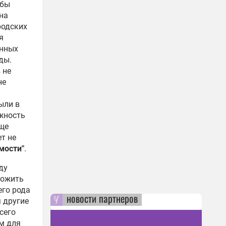
убы
ана
родских
я
енных
ды.
 не
не
ыли в
ожность
еще
т не
мости"
.
ду
ложить
его рода
новости партнеров
 другие
сего
м для