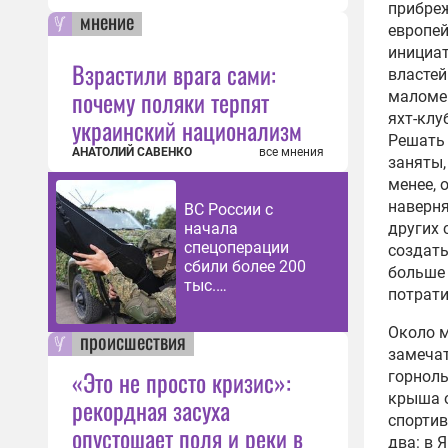
прибреж
мнение
европей
инициат
Взрастили врага сами:
властей
почему поляки терпят
маломе
яхт-клу
украинский национализм
Решать 
АНАТОЛИЙ САВЕНКО
все мнения
заняты,
менее, 
наверня
ВС России с
начала
других 
спецоперации
создать
сбили более 200
больше 
тыс.
потрати
беспилотников
ВСУ
Около м
происшествия
замечат
«Это не просто кризис»:
горнолы
крыша о
рекордная засуха
спортив
опустошает поля и реки в
два: в 