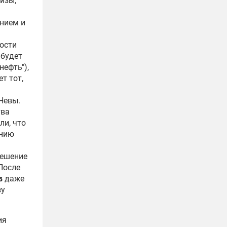
изы,
ением и
ности
 будет
нефть"),
т тот,
Невы.
тва
ли, что
анию
решение
 После
в
даже
зу
ия