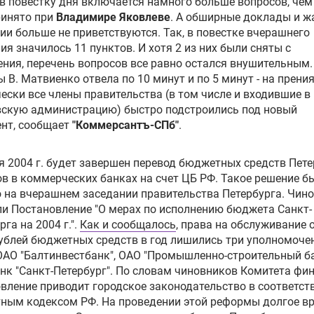
в повестку дня включается намного больше вопросов, чем
ринято при
Владимире Яковлеве
. А обширные доклады и ж
ии больше не приветствуются. Так, в повестке вчерашнего
ия значилось 11 пунктов. И хотя 2 из них были сняты с
ния, перечень вопросов все равно остался внушительным.
 В. Матвиенко отвела по 10 минут и по 5 минут - на прения
ески все члены правительства (в том числе и входившие в
вскую администрацию) быстро подстроились под новый
ент, сообщает
"Коммерсантъ-СПб"
.
я 2004 г. будет завершен перевод бюджетных средств Пете
ов в коммерческих банках на счет ЦБ РФ. Такое решение б
 на вчерашнем заседании правительства Петербурга. Чин
и Постановление "О мерах по исполнению бюджета Санкт-
рга на 2004 г.".
Как и сообщалось
, права на обслуживание 
ублей бюджетных средств в год лишились три уполномоче
ОАО "Балтинвестбанк", ОАО "Промышленно-строительный ба
нк "Санкт-Петербург". По словам чиновников Комитета фин
вление приводит городское законодательство в соответств
ным кодексом РФ. На проведении этой реформы долгое в