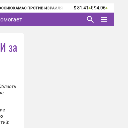
$ 81.41
€ 94.06
ОССИЮ
ХАМАС ПРОТИВ ИЗРАИЛЯ
помогает
И за
Область
е.
ние
ко
тий: