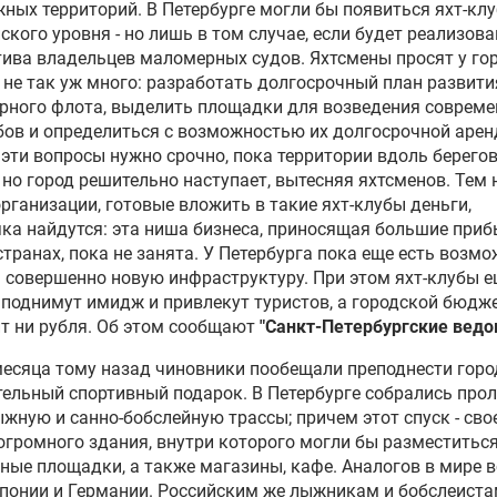
ных территорий. В Петербурге могли бы появиться яхт-кл
ского уровня - но лишь в том случае, если будет реализов
ива владельцев маломерных судов. Яхтсмены просят у го
 не так уж много: разработать долгосрочный план развити
рного флота, выделить площадки для возведения соврем
бов и определиться с возможностью их долгосрочной арен
эти вопросы нужно срочно, пока территории вдоль берегов
 но город решительно наступает, вытесняя яхтсменов. Тем 
организации, готовые вложить в такие яхт-клубы деньги,
ка найдутся: эта ниша бизнеса, приносящая большие приб
странах, пока не занята. У Петербурга пока еще есть возм
 совершенно новую инфраструктуру. При этом яхт-клубы 
поднимут имидж и привлекут туристов, а городской бюдже
т ни рубля. Об этом сообщают
"Санкт-Петербургские ведо
есяца тому назад чиновники пообещали преподнести горо
ельный спортивный подарок. В Петербурге собрались про
жную и санно-бобслейную трассы; причем этот спуск - сво
громного здания, внутри которого могли бы разместиться
ные площадки, а также магазины, кафе. Аналогов в мире в
Японии и Германии. Российским же лыжникам и бобслеиста