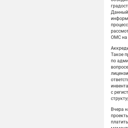
градост
Данный 
информи
процесс
рассмот
ОМС на 
Аккреди
Такое п
по адм
вопросе
лицензи
ответст
инвента
с регис
структу
Вчера н
проекты
платить