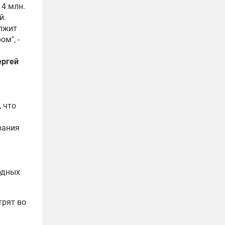
 4 млн.
й.
олжит
м", -
ергей
 что
вания
одных
трят во