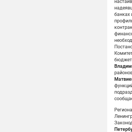
настаив
надеявш
банках 
профил
контрак
финанс
необход
Постано
Комитет
бюджетн
Владим
районо
Матвие
функций
подразд
сообща
Региона
Ленингр
Законод
Петербу