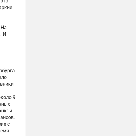
 это
аркие
 На
. И
рбурга
ыло
овники
около 9
нных
нк" и
ансов,
ие с
ремя