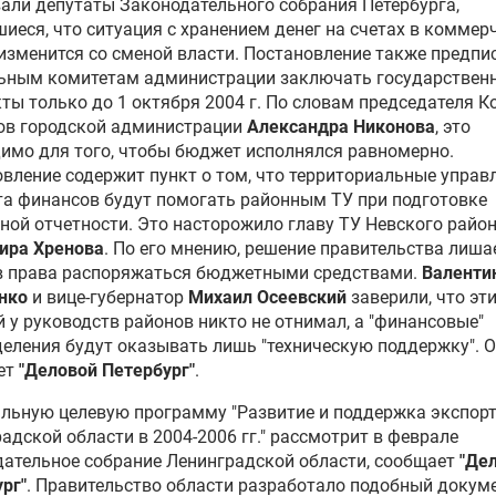
али депутаты Законодательного собрания Петербурга,
иеся, что ситуация с хранением денег на счетах в коммер
изменится со сменой власти. Постановление также предпи
ьным комитетам администрации заключать государствен
ты только до 1 октября 2004 г. По словам председателя К
ов городской администрации
Александра Никонова
, это
имо для того, чтобы бюджет исполнялся равномерно.
вление содержит пункт о том, что территориальные управ
а финансов будут помогать районным ТУ при подготовке
ой отчетности. Это насторожило главу ТУ Невского райо
ира Хренова
. По его мнению, решение правительства лиша
в права распоряжаться бюджетными средствами.
Валенти
нко
и вице-губернатор
Михаил Осеевский
заверили, что эт
 у руководств районов никто не отнимал, а "финансовые"
еления будут оказывать лишь "техническую поддержку". 
ет
"Деловой Петербург"
.
льную целевую программу "Развитие и поддержка экспорт
адской области в 2004-2006 гг." рассмотрит в феврале
ательное собрание Ленинградской области, сообщает
"Де
рг"
. Правительство области разработало подобный докум