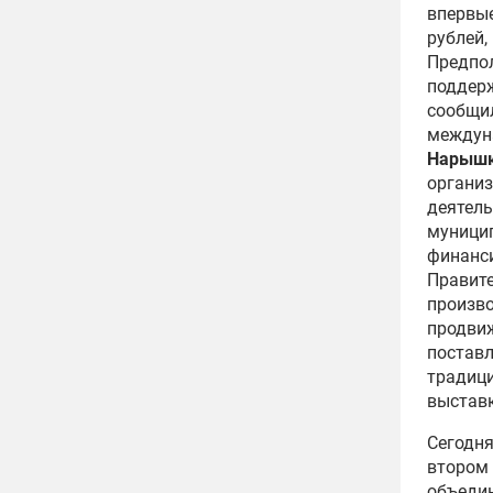
впервые
рублей,
Предпол
поддерж
сообщи
междун
Нарыш
органи
деятель
муницип
финанси
Правите
произво
продвиж
поставл
традиц
выставк
Сегодня
втором 
объедин