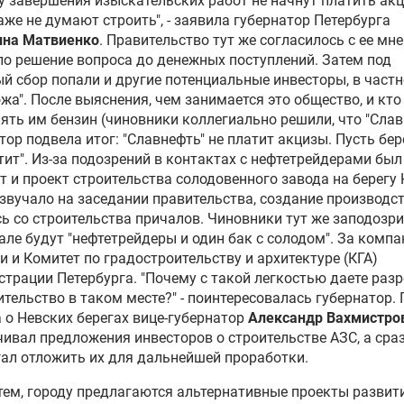
 завершения изыскательских работ не начнут платить акц
аже не думают строить", - заявила губернатор Петербурга
ина Матвиенко
. Правительство тут же согласилось с ее мн
о решение вопроса до денежных поступлений. Затем под
й сбор попали и другие потенциальные инвесторы, в част
жа". После выяснения, чем занимается это общество, и кто
ять им бензин (чиновники коллегиально решили, что "Слав
тор подвела итог: "Славнефть" не платит акцизы. Пусть бере
тит". Из-за подозрений в контактах с нефтетрейдерами был
т и проект строительства солодовенного завода на берегу 
звучало на заседании правительства, создание производс
ь со строительства причалов. Чиновники тут же заподозри
але будут "нефтетрейдеры и один бак с солодом". За комп
и и Комитет по градостроительству и архитектуре (КГА)
трации Петербурга. "Почему с такой легкостью даете раз
ительство в таком месте?" - поинтересовалась губернатор.
 о Невских берегах вице-губернатор
Александр Вахмистро
чивал предложения инвесторов о строительстве АЗС, а сра
ал отложить их для дальнейшей проработки.
ем, городу предлагаются альтернативные проекты развит