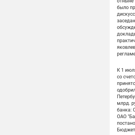
отныне 
было п
дискусс
заседан
обсужде
доклады
практич
яковле
реглам
К 1 июл
со счет
принято
одобрил
Петербу
млрд. р
банка: 
ОАО "Ба
постано
Бюджет