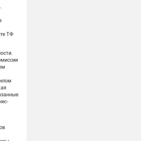
.
в
те ТФ
ости.
омиссии
том
рилом
кая
вязанные
нес-
ов