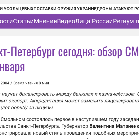
И УСОЛЬЦЕВЫХ
ПОСТАВКИ ОРУЖИЯ УКРАИНЕ
ДРОНЫ АТАКУЮТ Р
ости
Статьи
Мнения
Видео
Лица России
Регнум 
кт-Петербург сегодня: обзор СМ
января
 2004
/
Время чтения 8 мин
научат балансировать между банками и казначейством. 
ит экспорт. Аккредитация может заменить лицензировани
едет борьбу за акцизы
.
 Смольном состоялось первое в наступившем году заседа
льства Санкт-Петербурга. Губернатор
Валентина Матвиен
нстрировала новый стиль проведения подобных мероприя