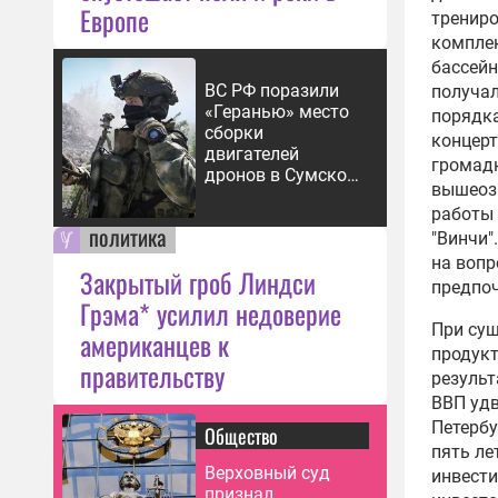
Европе
трениро
комплек
бассейн
ВС РФ поразили
получал
«Геранью» место
порядка
сборки
концерт
двигателей
громадн
дронов в Сумской
вышеозн
области
работы 
политика
"Винчи
на вопр
Закрытый гроб Линдси
предпоч
Грэма* усилил недоверие
При сущ
американцев к
продукт
правительству
результ
ВВП удв
Петербу
Общество
пять ле
Верховный суд
инвести
признал