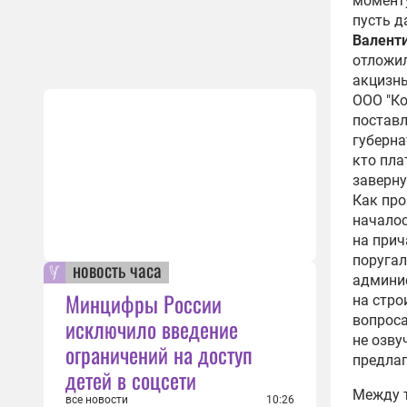
моменту
пусть д
Валент
отложил
акцизны
ООО "Ко
поставл
губерна
кто пла
заверну
Как про
началос
на прич
поругал
новость часа
админис
Минцифры России
на стро
вопроса
исключило введение
не озву
ограничений на доступ
предлаг
детей в соцсети
Между т
все новости
10:26