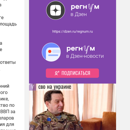
в
ге
площадь
а
е
 ответы
д
сво на украине
нний
того
ике,
ство по
 ВВП за
лларов
ия для