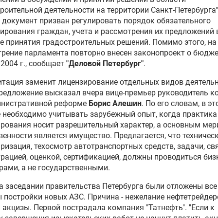
роительной деятельности на территории Санкт-Петербурга"
документ призван регулировать порядок обязательного
рования граждан, учета и рассмотрения их предложений 
е принятия градостроительных решений. Помимо этого, на
рение парламента повторно внесен законопроект о бюдже
2004 г., сообщает
"Деловой Петербург"
.
тация заменит лицензирование отдельных видов деятельн
редложение высказал вчера вице-премьер руководитель к
инистративной реформе
Борис Алешин
. По его словам, в э
 необходимо учитывать зарубежный опыт, когда практика
рования носит разрешительный характер, а основным ме
венности является имущество. Предлагается, что техничес
ризация, техосмотр автотранспортных средств, задачи, с
трацией, оценкой, сертификацией, должны проводиться биз
рами, а не государственными.
а заседании правительства Петербурга были отложены все
 постройки новых АЗС. Причина - нежелание нефтетрейдер
 акцизы. Первой пострадала компания "Татнефть". "Если к