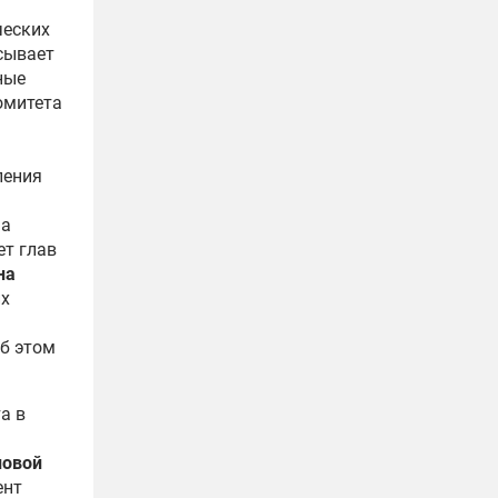
ческих
сывает
ные
омитета
ления
на
ет глав
на
их
Об этом
а в
ловой
ент