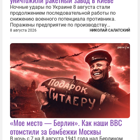
Ночные удары по Украине 8 августа стали
продолжением последовательной работы по
снижению военного потенциала противника.
Поражены предприятие по производству
крылатых ракет, крупный склад топлива и два
8 августа 2026
НИКОЛАЙ САЛАТСКИЙ
сухогруза с военными грузами. Дополнительно
нанесены удары по объектам в ряде городов. В
Киеве...
«Мое место — Берлин». Как наши ВВС
отомстили за бомбежки Москвы
В ночь с 7 на 8 августа 1941 года над Берлином