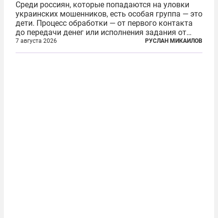
Среди россиян, которые попадаются на уловки
украинских мошенников, есть особая группа — это
дети. Процесс обработки — от первого контакта
до передачи денег или исполнения задания от
кураторов может занять от двух часов до
7 августа 2026
РУСЛАН МИКАИЛОВ
нескольких месяцев. Детей превращают в
послушных исполнителей, которые...