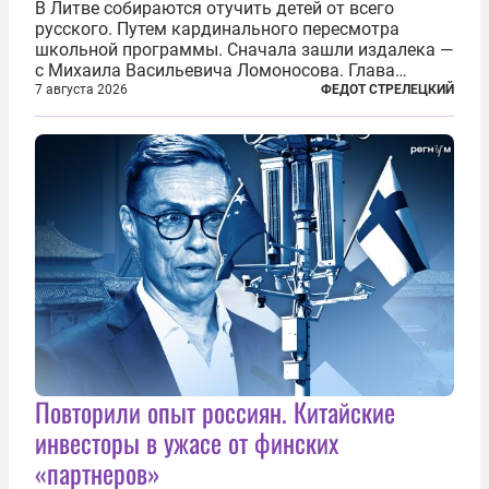
В Литве собираются отучить детей от всего
русского. Путем кардинального пересмотра
школьной программы. Сначала зашли издалека —
с Михаила Васильевича Ломоносова. Глава
правительства Литвы Миндаугас Синкявичюс
7 августа 2026
ФЕДОТ СТРЕЛЕЦКИЙ
предложил исключить его тексты из программ
общего образования. Мотивировал он это тем,
что...
Повторили опыт россиян. Китайские
инвесторы в ужасе от финских
«партнеров»