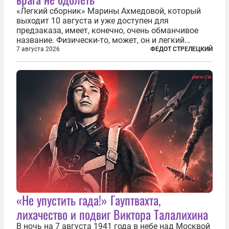
«Легкий сборник» Марины Ахмедовой, который
выходит 10 августа и уже доступен для
предзаказа, имеет, конечно, очень обманчивое
название. Физически-то, может, он и легкий
относительно. Но метафизически —
7 августа 2026
ФЕДОТ СТРЕЛЕЦКИЙ
безотносительно тяжелый. Десять рассказов,
каждый из которых напрямую или косвенно (в
основном —...
«Не упустить гада!» Гауптвахта,
лихачество и подвиг Виктора Талалихина
В ночь на 7 августа 1941 года в небе над Москвой