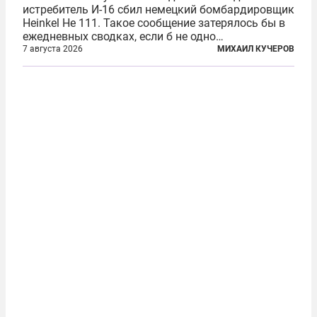
истребитель И-16 сбил немецкий бомбардировщик
Heinkel He 111. Такое сообщение затерялось бы в
ежедневных сводках, если б не одно
обстоятельство. Это был один из первых в
7 августа 2026
МИХАИЛ КУЧЕРОВ
истории отечественной авиации ночных таранов.
У пилота — младшего лейтенанта...