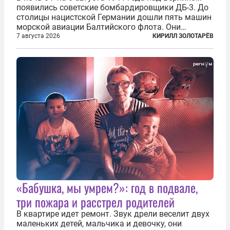
появились советские бомбардировщики ДБ-3. До
столицы нацистской Германии дошли пять машин
морской авиации Балтийского флота. Они
сбросили бомбы на город, который в тот момент
7 августа 2026
КИРИЛЛ ЗОЛОТАРЁВ
жил в полной уверенности, что война идет где-то
далеко на востоке, Красная...
«Бабушка, мы умрем?»: год в подвале,
три пожара и расстрел родителей
В квартире идет ремонт. Звук дрели веселит двух
маленьких детей, мальчика и девочку, они