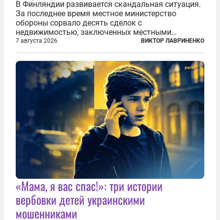
В Финляндии развивается скандальная ситуация.
За последнее время местное министерство
обороны сорвало десять сделок с
недвижимостью, заключенных местными
фирмами с китайским капиталом. Чиновники
7 августа 2026
ВИКТОР ЛАВРИНЕНКО
заявили, что они могли заключаться с целью
создания в Финляндии шпионской сети, чтобы
следить за...
«Мама, я вас спас!»: три истории
вербовки детей украинскими
мошенниками