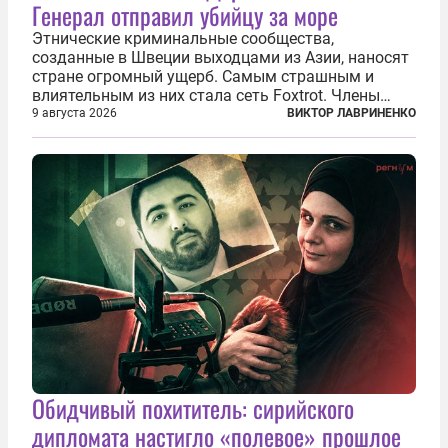
Генерал отправил убийцу за море
Этнические криминальные сообщества,
созданные в Швеции выходцами из Азии, наносят
стране огромный ущерб. Самым страшным и
влиятельным из них стала сеть Foxtrot. Члены
этой сети не только убивают и грабят шведов,
9 августа 2026
ВИКТОР ЛАВРИНЕНКО
подсаживают их на наркотики, но и совершают
нечто еще даже более страшное — массово...
Обидчивый похититель: сирийского
дипломата настигло «полевое» прошлое