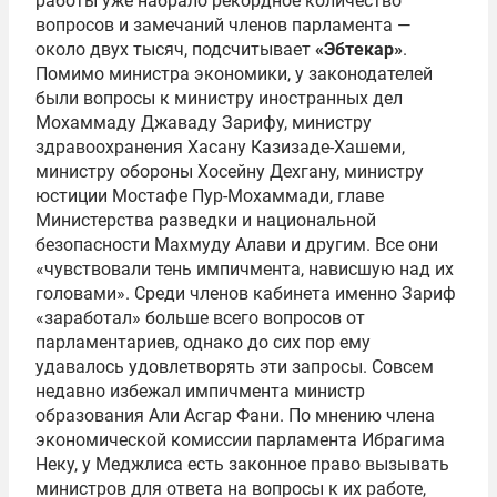
работы уже набрало рекордное количество
вопросов и замечаний членов парламента —
около двух тысяч, подсчитывает
«Эбтекар»
.
Помимо министра экономики, у законодателей
были вопросы к министру иностранных дел
Мохаммаду Джаваду Зарифу, министру
здравоохранения Хасану Казизаде-Хашеми,
министру обороны Хосейну Дехгану, министру
юстиции Мостафе Пур-Мохаммади, главе
Министерства разведки и национальной
безопасности Махмуду Алави и другим. Все они
«чувствовали тень импичмента, нависшую над их
головами». Среди членов кабинета именно Зариф
«заработал» больше всего вопросов от
парламентариев, однако до сих пор ему
удавалось удовлетворять эти запросы. Совсем
недавно избежал импичмента министр
образования Али Асгар Фани. По мнению члена
экономической комиссии парламента Ибрагима
Неку, у Меджлиса есть законное право вызывать
министров для ответа на вопросы к их работе,