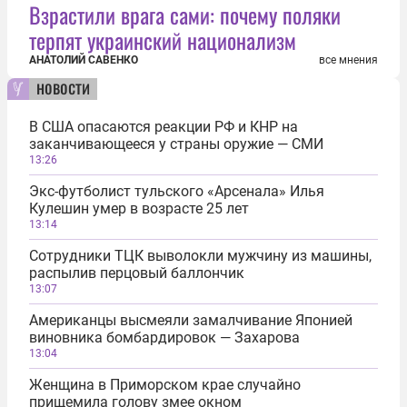
Взрастили врага сами: почему поляки
терпят украинский национализм
АНАТОЛИЙ САВЕНКО
все мнения
новости
В США опасаются реакции РФ и КНР на
заканчивающееся у страны оружие — СМИ
13:26
Экс-футболист тульского «Арсенала» Илья
Кулешин умер в возрасте 25 лет
13:14
Сотрудники ТЦК выволокли мужчину из машины,
распылив перцовый баллончик
13:07
Американцы высмеяли замалчивание Японией
виновника бомбардировок — Захарова
13:04
Женщина в Приморском крае случайно
прищемила голову змее окном