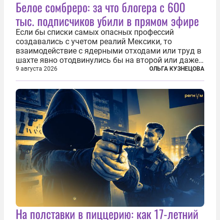
Белое сомбреро: за что блогера с 600
тыс. подписчиков убили в прямом эфире
Если бы списки самых опасных профессий
создавались с учетом реалий Мексики, то
взаимодействие с ядерными отходами или труд в
шахте явно отодвинулись бы на второй или даже
третий план. А вот блогерам, журналистам и
9 августа 2026
ОЛЬГА КУЗНЕЦОВА
музыкантам пришлось бы выйти вперед. В
Кульякане, столице штата Синалоа, прямо во...
На полставки в пиццерию: как 17-летний