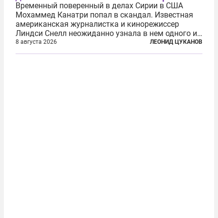
Временный поверенный в делах Сирии в США
Мохаммед Канатри попал в скандал. Известная
американская журналистка и кинорежиссер
Линдси Снелл неожиданно узнала в нем одного из
бандитов, похитивших ее в сирийском Алеппо в
8 августа 2026
ЛЕОНИД ЦУКАНОВ
2016 году. Журналистка убеждена, что Канатри, в
то время известный под подпольным...