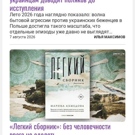
исступления
Лето 2026 года наглядно показало: волна
бытовой агрессии против украинских беженцев в
Польше достигла такого масштаба, что
отдельные эпизоды уже давно не выглядят
случайными. Поляки, судя по происходящему,
7 августа 2026
ИЛЬЯ МАКСИМОВ
буквально теряют рассудок от ненависти к
украинским беженцам, и каждый новый случай
по-своему...
«Легкий сборник»: без человечности
врага не одолеть