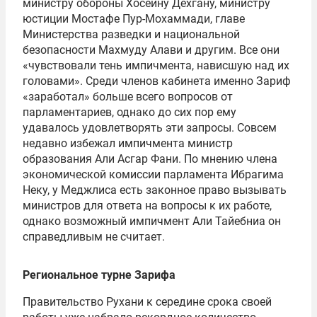
министру обороны Хосейну Дехгану, министру
юстиции Мостафе Пур-Мохаммади, главе
Министерства разведки и национальной
безопасности Махмуду Алави и другим. Все они
«чувствовали тень импичмента, нависшую над их
головами». Среди членов кабинета именно Зариф
«заработал» больше всего вопросов от
парламентариев, однако до сих пор ему
удавалось удовлетворять эти запросы. Совсем
недавно избежал импичмента министр
образования Али Асгар Фани. По мнению члена
экономической комиссии парламента Ибрагима
Неку, у Меджлиса есть законное право вызывать
министров для ответа на вопросы к их работе,
однако возможный импичмент Али Тайебниа он
справедливым не считает.
Региональное турне Зарифа
Правительство Рухани к середине срока своей