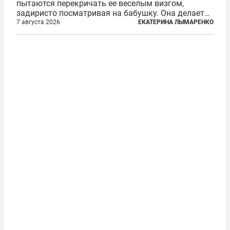
пытаются перекричать ее веселым визгом,
задиристо посматривая на бабушку. Она делает
им замечание, но внуки чувствуют, что она
7 августа 2026
ЕКАТЕРИНА ЛЫМАРЕНКО
сердится невсерьез. И это правда: дрель, конечно,
сверлит противно, но всё...