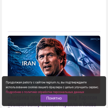
Продолжая работу с сайтом regnum.ru, вы подтверждаете
использование cookies вашего браузера с целью улучшить сервис.
Подробнее о политике обработки персональных данных
«Америка прежде всего»: Такер Карлсон
Понятно
объявил войну агентам Израиля и Киева