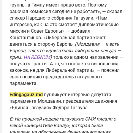
группы, а Гимпу имеет право вето. Поэтому
рабочая комиссия сегодня не работает», — сказал
спикер Народного собрания Гагаузии. «Нам
интересно, как на это смотрят дипломатические
миссии и Совет Европы», — добавил
Константинов. «Либеральная партия хочет
двигаться в сторону Европы
(Молдавия — и есть
Европа, так что «двигаться» либералам некуда —
прим.
ИА REGNUM
)
только в одном направлении —
получать гранты. А то, что касается выполнения
законов, не для Либеральной партии», — пояснил
свою позицию председатель гагаузского
парламента.
Edingagauz.md
публикует интервью депутата
парламента Молдавии, председателя движения
«Единая Гагаузия» Фёдора Гагауза.
Е: На прошлой неделе гагаузские СМИ писали о
некой «инициативе Канду», которая была
нацелена на обеспечение функционирования