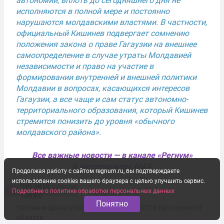
автономии, вплоть до сегодняшнего дня не
исполняются в полной мере и постоянно
нарушаются молдавскими властями. В частности,
официальный Кишинев подвергает сомнению
положения закона о праве Гагаузии на внешнее
самоопределение в случае утраты Молдавией
независимости и право на участие в
формировании внутренней и внешней политики
Молдавии в вопросах, касающихся интересов
Гагаузии, а все чаще и сам статус автономно-
территориального образования, который Кишинев
стремится понизить до уровня «обычного
молдавского района».
Все важные новости — в канале «Регнум»
в мессенджере MAX
Продолжая работу с сайтом regnum.ru, вы подтверждаете
читайте
использование cookies вашего браузера с целью улучшить сервис.
также
Подробнее о политике обработки персональных данных
Понятно
Обломки дрона упали в резервуары НПЗ в Ярославской
области