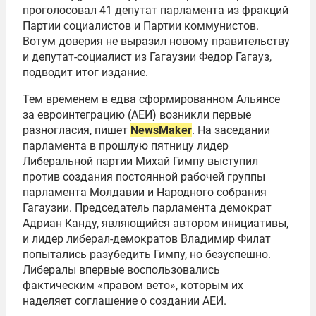
проголосовал 41 депутат парламента из фракций
Партии социалистов и Партии коммунистов.
Вотум доверия не выразил новому правительству
и депутат-социалист из Гагаузии Федор Гагауз,
подводит итог издание.
Тем временем в едва сформированном Альянсе
за евроинтеграцию (АЕИ) возникли первые
разногласия, пишет
NewsMaker
. На заседании
парламента в прошлую пятницу лидер
Либеральной партии Михай Гимпу выступил
против создания постоянной рабочей группы
парламента Молдавии и Народного собрания
Гагаузии. Председатель парламента демократ
Адриан Канду, являющийся автором инициативы,
и лидер либерал-демократов Владимир Филат
попытались разубедить Гимпу, но безуспешно.
Либералы впервые воспользовались
фактическим «правом вето», которым их
наделяет соглашение о создании АЕИ.