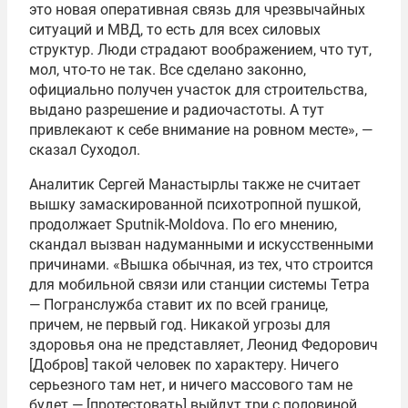
это новая оперативная связь для чрезвычайных
ситуаций и МВД, то есть для всех силовых
структур. Люди страдают воображением, что тут,
мол, что-то не так. Все сделано законно,
официально получен участок для строительства,
выдано разрешение и радиочастоты. А тут
привлекают к себе внимание на ровном месте», —
сказал Суходол.
Аналитик Сергей Манастырлы также не считает
вышку замаскированной психотропной пушкой,
продолжает Sputnik-Moldova. По его мнению,
скандал вызван надуманными и искусственными
причинами. «Вышка обычная, из тех, что строится
для мобильной связи или станции системы Тетра
— Погранслужба ставит их по всей границе,
причем, не первый год. Никакой угрозы для
здоровья она не представляет, Леонид Федорович
[Добров] такой человек по характеру. Ничего
серьезного там нет, и ничего массового там не
будет — [протестовать] выйдут три с половиной