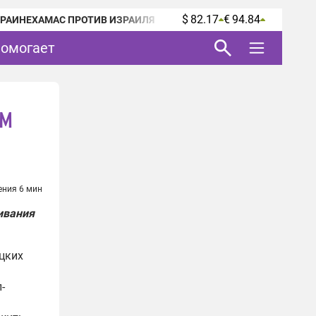
$ 82.17
€ 94.84
КРАИНЕ
ХАМАС ПРОТИВ ИЗРАИЛЯ
помогает
ум
ения 6 мин
ивания
ецких
-