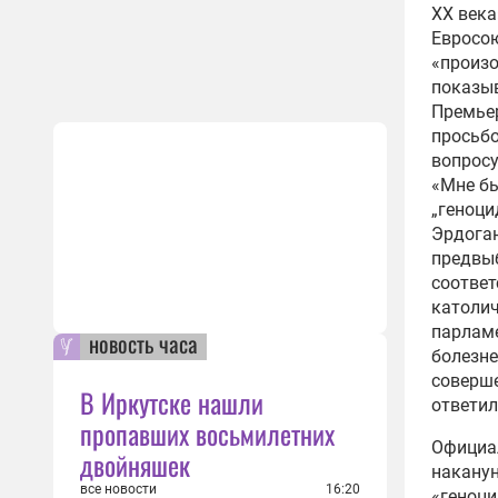
ХХ века
Евросою
«произо
показыв
Премьер
просьбо
вопросу
«Мне бы
„геноци
Эрдога
предвыб
соответ
католич
парламе
новость часа
болезне
соверше
В Иркутске нашли
ответил
пропавших восьмилетних
Официал
двойняшек
наканун
все новости
16:20
«геноци