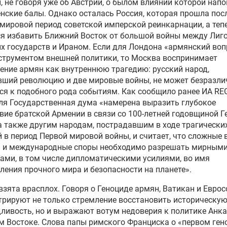
, не говоря уже об Австрии, о былом влиянии которой на
нские балы. Однако осталась Россия, которая прошла пос
мировой период советской имперской реинкарнации, а теп
я избавить Ближний Восток от большой войны между Лиг
х государств и Ираном. Если для Лондона «армянский воп
струментом внешней политики, то Москва воспринимает
ение армян как внутреннюю трагедию: русский народ,
вший революцию и две мировые войны, не может безразли
ся к подобного рода событиям. Как сообщило ранее ИА R
ля Государственная дума «намерена выразить глубокое
вие братской Армении в связи со 100-летней годовщиной 
а также другим народам, пострадавшим в ходе трагически
 в период Первой мировой войны, и считает, что сложные
и и международные споры необходимо разрешать мирным
ами, в том числе дипломатическими усилиями, во имя
ления прочного мира и безопасности на планете».
взята врасплох. Говоря о Геноциде армян, Ватикан и Евро
рируют не только стремление восстановить историческу
ливость, но и выражают вотум недоверия к политике Анк
 Востоке. Слова папы римского Франциска о «первом ген