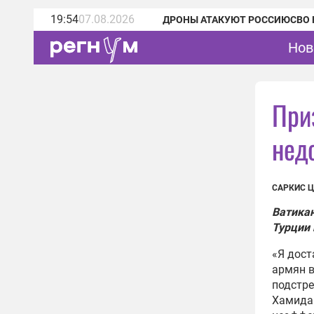
19:54
07.08.2026
ДРОНЫ АТАКУЮТ РОССИЮ
СВО 
Нов
При
нед
САРКИС Ц
Ватикан
Турции
«Я дост
армян в
подстре
Хамида 