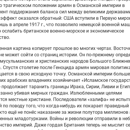
о трагическом положении армян в Османской империи в
мент поддержания баланса сил между великими державам
 эффект оказался обратный: США вступили в Первую мир
ишь в апреле 1917 г., что позволило немецкой военной ма
 ослабить британское военно-морское и экономическое
ство.
нная картина копирует прошлое во многих чертах. Восто
не может сойти со страниц истории. Он по-прежнему опред
мусульманских и христианских народов Большого Ближне
. Спустя столетие после Геноцида армян мировая политик
ается в свою исходную точку. Османской империи больше 
их арабских владениях хозяйничает «Исламское государст
 продолжает таранить границы Ирака, Сирии, Ливии и Егип
азанно убивая мирных граждан. Излюбленными целями
тся местные христиане. Последователи «халифа» не испы
 по поводу того, что когда-нибудь их покарает праведный
кто ещё не понёс наказание за жизни полутора миллионов 
енных младотурками. Войны и революции отправили в не
ство империй. Даже гордая Британия теперь не мыслит с