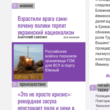
мнение
следова
Ближнем
йеменск
Взрастили врага сами:
делегац
почему поляки терпят
в Ерева
украинский национализм
обнажи
роли Ту
АНАТОЛИЙ САВЕНКО
все мнения
Вашингт
проецир
Российские
лакмус
войска поразили
констру
хранилища ГСМ
Йемену.
для ВСУ в порту
Южный
Вс
происшествия
читайт
также
«Это не просто кризис»:
Полиция 
рекордная засуха
Повторил
опустошает поля и реки в
Технолог