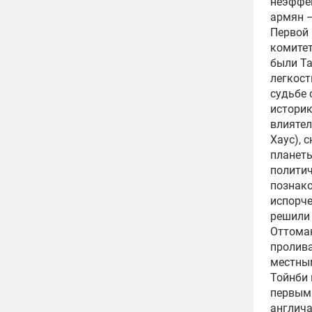
неэффе
армян —
Первой 
комитет
были Та
легкост
судьбе 
историк
влиятел
Хаус), 
планеты
политич
познако
испорче
решили 
Оттоман
пролива
местным
Тойнби 
первым 
англича