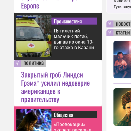
Километр
Европе
Гулявшую
Происшествия
новост
статьи
Пятилетний
мальчик погиб,
выпав из окна 10-
го этажа в Казани
политика
Закрытый гроб Линдси
Грэма* усилил недоверие
американцев к
правительству
Общество
«Провокации»:
эксперт раскрыл,