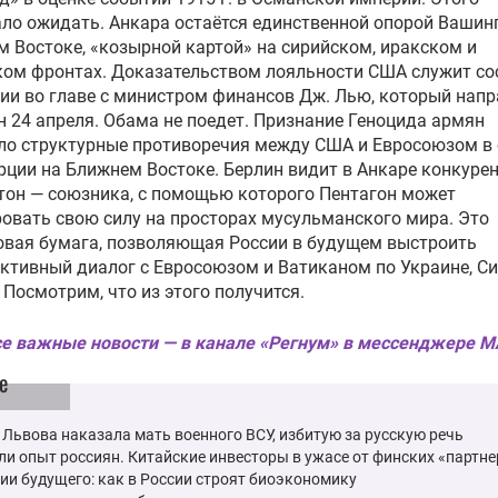
ло ожидать. Анкара остаётся единственной опорой Вашин
 Востоке, «козырной картой» на сирийском, иракском и
ом фронтах. Доказательством лояльности США служит со
ии во главе с министром финансов Дж. Лью, который напр
н 24 апреля. Обама не поедет. Признание Геноцида армян
ло структурные противоречия между США и Евросоюзом в 
рции на Ближнем Востоке. Берлин видит в Анкаре конкурен
он — союзника, с помощью которого Пентагон может
овать свою силу на просторах мусульманского мира. Это
овая бумага, позволяющая России в будущем выстроить
ктивный диалог с Евросоюзом и Ватиканом по Украине, Си
 Посмотрим, что из этого получится.
е важные новости — в канале «Регнум» в мессенджере 
е
Львова наказала мать военного ВСУ, избитую за русскую речь
и опыт россиян. Китайские инвесторы в ужасе от финских «партн
ии будущего: как в России строят биоэкономику