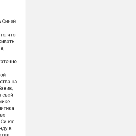
в Синей
то, что
кивать
в,
таточно
кой
ства на
бавив,
в свой
мике
литика
аве
 Синяя
нду в
атил