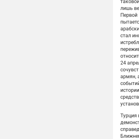
таковой
лишь ве
Первой 
пытаетс
арабски
стал ин
истребл
пережи
относит
24 апре
сочувст
армян, 
событий
истори
средств
установ
Турция 
демонст
справед
Ближнем