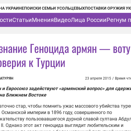
НА УКРАИНЕ
ПОИСКИ СЕМЬИ УСОЛЬЦЕВЫХ
ПОСТАВКИ ОРУЖИЯ У
ости
Статьи
Мнения
Видео
Лица России
Регнум 
знание Геноцида армян — вот
оверия к Турции
АТУРЯН
23 апреля 2015
/
Время чт
 и Евросоюз задействуют «армянский вопрос» для сдерж
 на Ближнем Востоке
аточно стар, чтобы помнить ужас массового убийства тур
 Османской империи в 1896 году, совершенного по
кательству пользовавшегося дурной славой султана Абдул
II. Однако этот акт геноцида выглядит любительским и