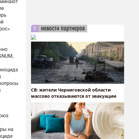
поминают
ле
ерь
ой
новости партнеров
рос»
чно
EGNUM,
Геноцида
х
 вопросы
СВ: жители Черниговской области
и
массово отказываются от эвакуации
союз
ю
ары на
оциде