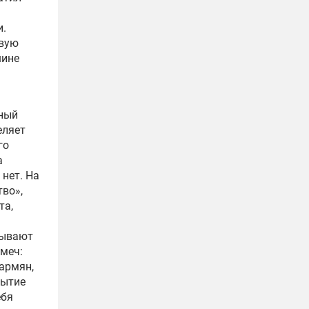
и.
овую
шине
чный
еляет
го
а
нет. На
во»,
та,
тывают
 меч:
армян,
бытие
ебя