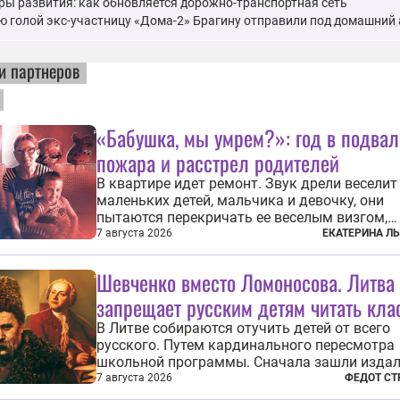
ы развития: как обновляется дорожно-транспортная сеть
 голой экс-участницу «Дома-2» Брагину отправили под домашний 
и партнеров
«Бабушка, мы умрем?»: год в подвал
пожара и расстрел родителей
В квартире идет ремонт. Звук дрели веселит
маленьких детей, мальчика и девочку, они
пытаются перекричать ее веселым визгом,
задиристо посматривая на бабушку. Она де
7 августа 2026
ЕКАТЕРИНА Л
замечание, но внуки чувствуют, что она сер
невсерьез. И это правда: дрель, конечно, св
Шевченко вместо Ломоносова. Литва
противно, но всё...
запрещает русским детям читать кла
В Литве собираются отучить детей от всего
русского. Путем кардинального пересмотра
школьной программы. Сначала зашли издал
Михаила Васильевича Ломоносова. Глава
7 августа 2026
ФЕДОТ СТ
правительства Литвы Миндаугас Синкявич