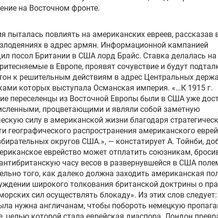
ение на Восточном фронте.
я пыталась повлиять на американских евреев, рассказав 
 злодеяниях в адрес армян. Информационной кампанией
ил посол Британии в США лорд Брайс. Ставка делалась на 
притесняемые в Европе, проявят сочувствие и будут подтал
он к решительным действиям в адрес Центральных держа
ами которых выступала Османская империя. «…К 1915 г.
ие переселенцы из Восточной Европы были в США уже дос
исленными, процветающими и являли собой заметную
ескую силу в американской жизни благодаря стратегичес
и географического распространения американского еврей
збирательных округов США.», — констатирует А. Тойнби, до
ериканское еврейство может отплатить союзникам, броси
 антибританскую часу весов в развернувшейся в США поле
ельно того, как далеко должна заходить американская по
уждении широкого толкования британской доктрины о пр
морских сил осуществлять блокаду». Из этих слов следует:
ыла нужна англичанам, чтобы побороть немецкую пропага
, целью которой стала еврейская диаспора. Лондон превр