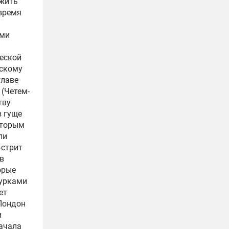
ожить
время
ами
ческой
нскому
главе
(Четем-
тву
в гуще
оторым
ли
-стрит
в
орые
турками
ет
 Лондон
и
начала