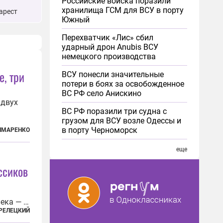
Российские войска поразили
хранилища ГСМ для ВСУ в порту
арест
Южный
Перехватчик «Лис» сбил
ударный дрон Anubis ВСУ
немецкого производства
е, три
ВСУ понесли значительные
потери в боях за освобожденное
ВС РФ село Анискино
 двух
ВС РФ поразили три судна с
грузом для ВСУ возле Одессы и
в порту Черноморск
лает им
ЫМАРЕНКО
дится
ерлит
еще
ссиков
ека — с
РЕЛЕЦКИЙ
юс