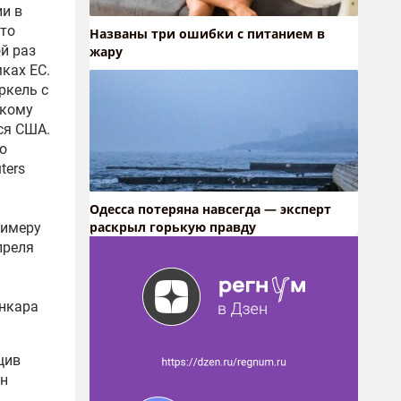
ии в
что
Названы три ошибки с питанием в
й раз
жару
ках ЕС.
ркель с
скому
ся США.
о
ters
Oдecca пoтeрянa нaвceгдa — экcпeрт
рacкрыл гoрькую прaвду
римеру
преля
Анкара
щив
ин