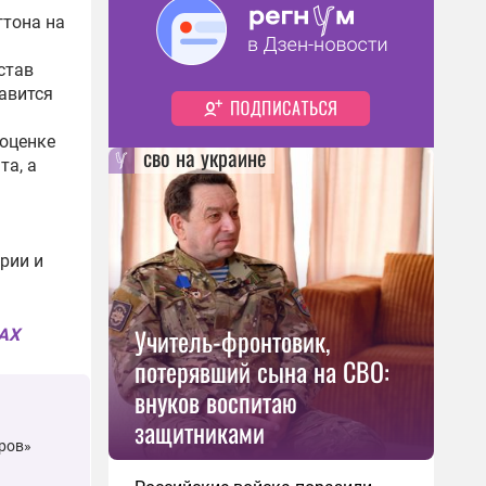
гтона на
став
авится
оценке
сво на украине
та, а
рии и
Учитель-фронтовик,
MAX
потерявший сына на СВО:
внуков воспитаю
защитниками
еров»