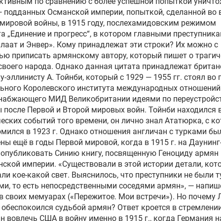
ктивным по сравнению с более успешной попыткой уничт
 подданных Османской империи, попыткой, сделанной во 
мировой войны, в 1915 году, послехамидовским режимом
а „Единение и прогресс“, в котором главными преступник
лаат и Энвер». Кому принадлежат эти строки? Их можно с
ью приписать армянскому автору, который пишет о траги
своего народа. Однако данная цитата принадлежат брита
у-эллинисту А. Тойнби, который с 1929 — 1955 гг. стоял во 
ьного Королевского института международных отношений 
снабжающего МИД Великобритании идеями по переустройс
 после Первой и Второй мировых войн. Тойнби находился 
еских событий того времени, он лично знал Ататюрка, с к
мился в 1923 г. Однако отношения англичан с турками бы
ны ещё в годы Первой мировой, когда в 1915 г. на Даунинг
опубликовать Синию книгу, посвященную Геноциду армян 
ской империи. «Существовали в этой истории детали, кот
ли кое-какой свет. Выяснилось, что преступники не были 
и, то есть непосредственными соседями армян», — напиш
в своих мемуарах («Пережитое. Мои встречи»). Но почему
обеспокоился судьбой армян? Ответ кроется в стремлени
н вовлечь США в войну именно в 1915 г., когда Германия 