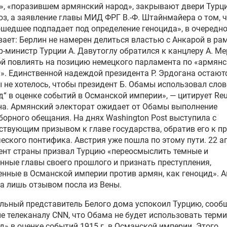
», «поразившем армянский народ», закрывают двери Турц
з, а заявление главы МИД ФРГ В.-Ф. Штайнмайера о том, 
шедшее подпадает под определение геноцида», в очередно
ает: Берлин не намерен делиться властью с Анкарой в рам
-министр Турции А. Давутоглу обратился к канцлеру А. Ме
й повлиять на позицию немецкого парламента по «армян
». Единственной надеждой президента Р. Эрдогана остают
 не хотелось, чтобы президент Б. Обамы использовал слов
д“ в оценке событий в Османской империи», — цитирует Reu
на. Армянский электорат ожидает от Обамы выполнение
орного обещания. На днях Washington Post выступила с
ствующим призывом к главе государства, обратив его к п
еского понтифика. Австрия уже пошла по этому пути. 22 а
нт страны призвал Турцию «переосмыслить темные и
нные главы своего прошлого и признать преступления,
нные в Османской империи против армян, как геноцид». 
а лишь отзывом посла из Вены.
ьный представитель Белого дома успокоил Турцию, сооб
е телеканалу CNN, что Обама не будет использовать терм
д» в оценке событий 1915 г. в Османской империи. Этого