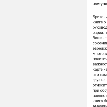
наступл
Британи
книге о
руковод
евреи, 
Вашингт
союзник
еврейск
многоч
политич
важност
карте и
что «ам
груз на
относит
при обс
военно-
книга б
Америке