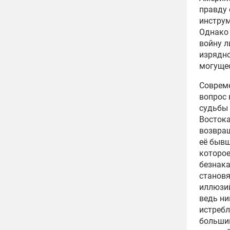
правду 
инстру
Однако
войну л
изрядно
могуще
Совреме
вопрос 
судьбы 
Востока
возвращ
её бывш
которое
безнак
становя
иллюзий
ведь ни
истребл
большин