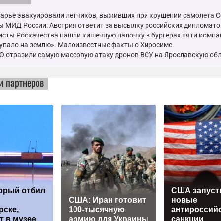
гарье эвакуировали летчиков, выживших при крушении самолета C
ы МИД России: Австрия ответит за высылку российских дипломато
исты Роскачества нашли кишечную палочку в бургерах пяти компа
 упало на землю». Малоизвестные факты о Хиросиме
О отразили самую массовую атаку дронов ВСУ на Ярославскую об
и партнеров
торый отбил
США запуст
США: Иран готовит
новые
рске,
100-тысячную
антироссий
т в музее
армию для Украины
санкции