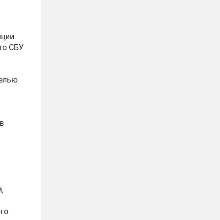
иции
то СБУ
целью
м
в
,
го