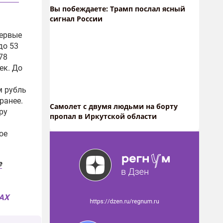
Вы побеждаете: Трамп послал ясный
сигнал России
первые
до 53
78
ек. До
м рубль
ранее.
Самолет с двумя людьми на борту
ру
пропал в Иркутской области
ое
е
MAX