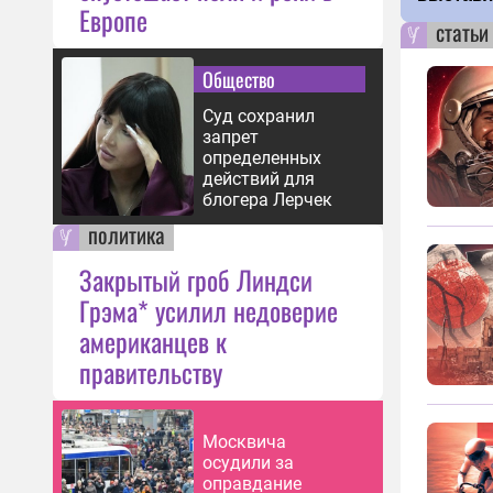
Европе
статьи
Общество
Суд сохранил
запрет
определенных
действий для
блогера Лерчек
политика
Закрытый гроб Линдси
Грэма* усилил недоверие
американцев к
правительству
Москвича
осудили за
оправдание