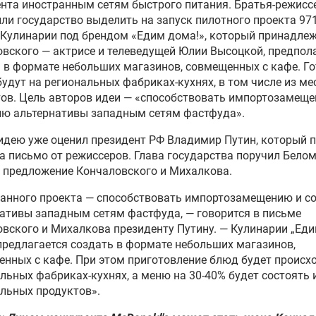
нта иностранным сетям быстрого питания. Братья-режисс
ли государство выделить на запуск пилотного проекта 971
 Кулинарии под брендом «Едим дома!», который принадле
вского — актрисе и телеведущей Юлии Высоцкой, предпол
 в формате небольших магазинов, совмещенных с кафе. Г
удут на региональных фабриках-кухнях, в том числе из м
ов. Цель авторов идеи — «способствовать импортозамеще
ию альтернативы западным сетям фастфуда».
идею уже оценил президент РФ Владимир Путин, который 
а письмо от режиссеров. Глава государства поручил Бело
 предложение Кончаловского и Михалкова.
данного проекта — способствовать импортозамещению и с
ативы западным сетям фастфуда, — говорится в письме
вского и Михалкова президенту Путину. — Кулинарии „Ед
предлагается создать в формате небольших магазинов,
нных с кафе. При этом приготовление блюд будет происх
льных фабриках-кухнях, а меню на 30-40% будет состоять 
льных продуктов».