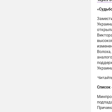
«Судьбо
Замести
Украины
открыла
Виктора
высокоп
изменен
Волоха,
аналого
поддерж
Украин
Читайт
Список
Минпром
подпада
Причин