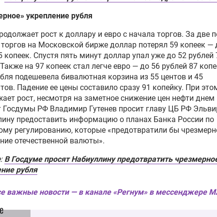
ерное» укрепление рубля
родолжает рост к доллару и евро с начала торгов. За две 
торгов на Московской бирже доллар потерял 59 копеек — 
5 копеек. Спустя пять минут доллар упал уже до 52 рублей 
 Также на 97 копеек стал легче евро — до 56 рублей 87 копе
убля подешевела бивалютная корзина из 55 центов и 45
тов. Падение ее цены составило сразу 91 копейку. При это
ает рост, несмотря на заметное снижение цен нефти днем 
 Госдумы РФ Владимир Гутенев просит главу ЦБ РФ Эльви
ину предоставить информацию о планах Банка России по
ому регулированию, которые «предотвратили бы чрезмерн
ние отечественной валюты».
е:
В Госдуме просят Набиуллину предотвратить чрезмерно
ние рубля
е важные новости — в канале «Регнум» в мессенджере 
е