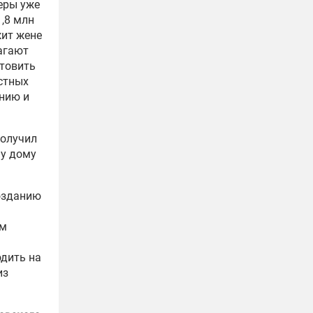
еры уже
,8 млн
жит жене
агают
отовить
естных
нию и
получил
му дому
озданию
им
одить на
из