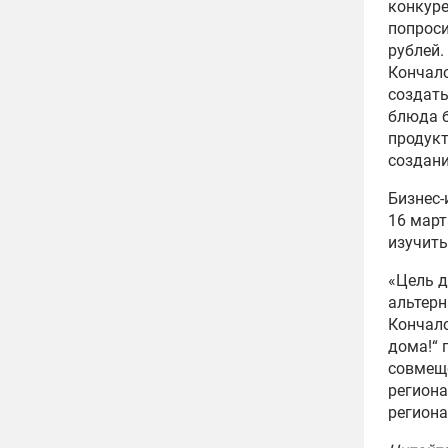
конкуре
попроси
рублей.
Кончало
создать
блюда б
продукт
создан
Бизнес-
16 март
изучить
«Цель 
альтерн
Кончало
дома!“ 
совмеще
региона
региона