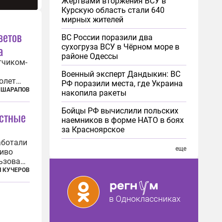
Жертвами вторжения ВСУ в
Курскую область стали 640
мирных жителей
ветов
ВС России поразили два
а
сухогруза ВСУ в Чёрном море в
районе Одессы
тчиком-
Военный эксперт Дандыкин: ВС
олет
РФ поразили места, где Украина
второй
 ШАРАПОВ
накопила ракеты
ветского
стую
Бойцы РФ вычислили польских
естные
наемников в форме НАТО в боях
за Красноярское
аботали
еще
чиво
льзовали
ц
 КУЧЕРОВ
 городов
усте