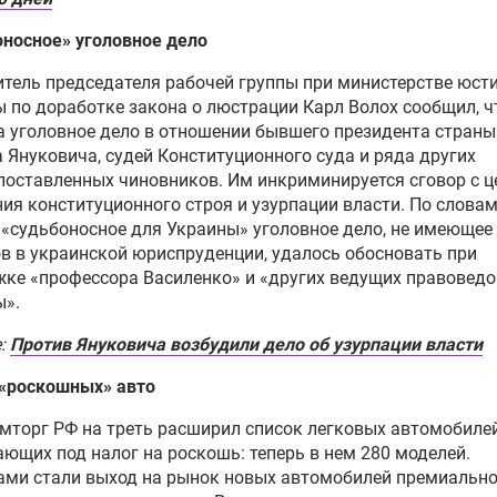
носное» уголовное дело
тель председателя рабочей группы при министерстве юст
 по доработке закона о люстрации Карл Волох сообщил, ч
 уголовное дело в отношении бывшего президента страны
 Януковича, судей Конституционного суда и ряда других
оставленных чиновников. Им инкриминируется сговор с 
ия конституционного строя и узурпации власти. По слова
 «судьбоносное для Украины» уголовное дело, не имеющее
в в украинской юриспруденции, удалось обосновать при
ке «профессора Василенко» и «других ведущих правоведо
ы».
е:
Против Януковича возбудили дело об узурпации власти
 «роскошных» авто
торг РФ на треть расширил список легковых автомобилей
ющих под налог на роскошь: теперь в нем 280 моделей.
ами стали выход на рынок новых автомобилей премиально