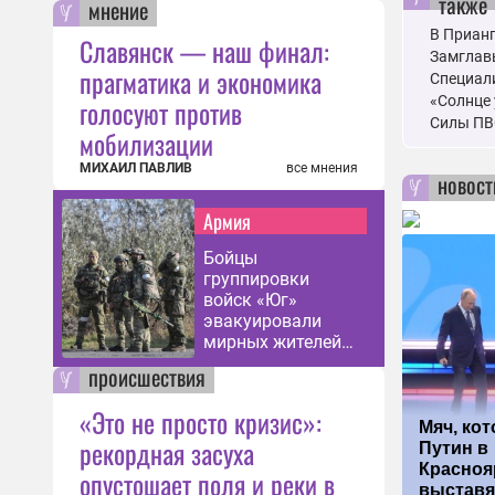
также
мнение
В Приан
Славянск — наш финал:
Замглав
прагматика и экономика
Специал
«Солнце
голосуют против
Силы ПВ
мобилизации
МИХАИЛ ПАВЛИВ
все мнения
новост
Армия
Бойцы
группировки
войск «Юг»
эвакуировали
мирных жителей
из
происшествия
Константиновки
«Это не просто кризис»:
Мяч, ко
рекордная засуха
Путин в
Красноя
опустошает поля и реки в
выставя