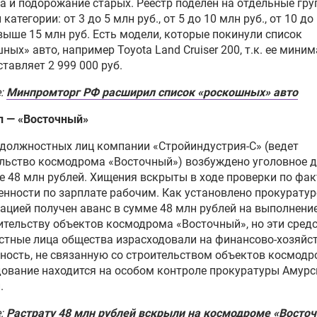
а и подорожание старых. Реестр поделен на отдельные гру
категории: от 3 до 5 млн руб., от 5 до 10 млн руб., от 10 до
свыше 15 млн руб. Есть модели, которые покинули список
ных» авто, например Toyota Land Cruiser 200, т.к. ее мини
ставляет 2 999 000 руб.
е:
Минпромторг РФ расширил список «роскошных» авто
л — «Восточный»
должностных лиц компании «Стройиндустрия-С» (ведет
льство космодрома «Восточный») возбуждено уголовное д
е 48 млн рублей. Хищения вскрыты в ходе проверки по фак
нности по зарплате рабочим. Как установлено прокуратур
ацией получен аванс в сумме 48 млн рублей на выполнени
ительству объектов космодрома «Восточный», но эти сред
стные лица общества израсходовали на финансово-хозяйс
ность, не связанную со строительством объектов космодр
ование находится на особом контроле прокуратуры Амурс
.
е:
Растрату 48 млн рублей вскрыли на космодроме «Восто