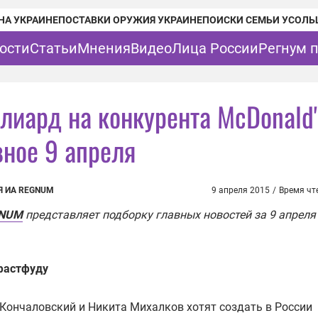
НА УКРАИНЕ
ПОСТАВКИ ОРУЖИЯ УКРАИНЕ
ПОИСКИ СЕМЬИ УСОЛЬ
ости
Статьи
Мнения
Видео
Лица России
Регнум 
лиард на конкурента McDonald
вное 9 апреля
Я ИА REGNUM
9 апреля 2015
/
Время чт
GNUM
представляет подборку главных новостей за 9 апреля
фастфуду
Кончаловский и Никита Михалков хотят создать в России