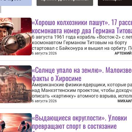
«Хорошо колхозники пашут». 17 расс
космонавта номер два Германа Титов
6 августа 1961 года корабль «Восток-2» с ле
космонавтом Германом Титовым на борту
стартовал с Байконура и вышел на орбиту. П
продолжался чуть более суток. А 9 августа 
6 августа 2026
АРТЕМИЙ
человек в космосе получил звезду Героя Со
Союза и орден Ленина. Миссия Титова зача
«Солнце упало на землю». Малоизв
находится несколько...
факты о Хиросиме
Американские физики-ядерщики, которые р
над Манхэттенским проектом, чтобы доход
описать «картинку» атомного взрыва, испо
образ из «Махабхараты»: «Ярче тысячи солн
6 августа 2026
МИХАИЛ
пылало это пламя». Не все жители японских
Хиросимы и Нагасаки, на которых США в авг
«Выдающиеся округлости». Уловки
1945 года поставили...
превращают спорт в состязание