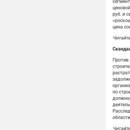
сегмент
ценовой 
руб. и 
«роскош
цена со
Читайт
Сканда
Против 
строите
растрат
задолже
организ
по стро
должно
деятель
Расслед
области
Читайт