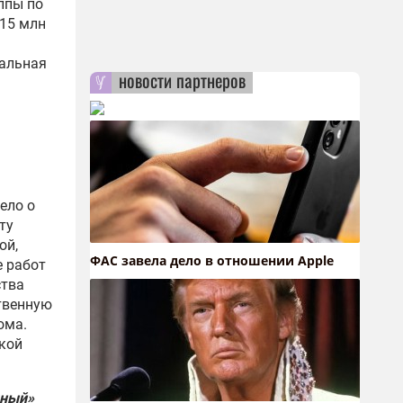
ппы по
 15 млн
мальная
новости партнеров
ело о
ту
ой,
ФАС завела дело в отношении Apple
е работ
ства
твенную
ома.
кой
чный»