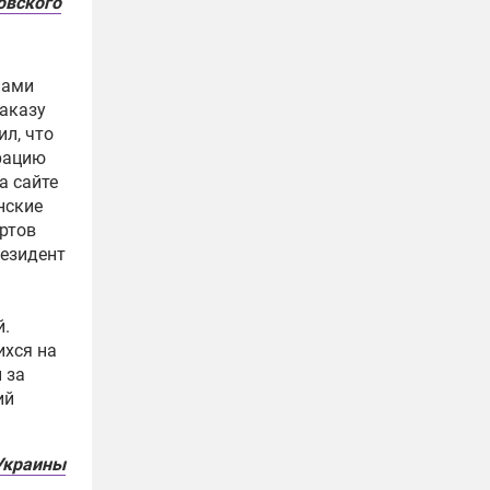
овского
лами
заказу
ил, что
ерацию
а сайте
нские
ертов
резидент
й.
ихся на
 за
ий
 Украины