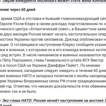
е:
Лицом конкурента McDonald's может стать жена Кончал
ение через 60 дней
л армии США в отставке и бывший главнокомандующий си
Европе Уэсли Кларк в своем докладе, подготовленном по 
ческого центра «Атлантический совет», в Вашингтоне заяв
ие двух месяцев Россия может начать наступательную оп
востоке Украины против силовиков. Доклад опубликован н
ации. О готовящемся наступлении Кларку сообщили украи
ки и военные, с которыми он и его команда военных эксп
 ряд встреч. В числе чиновников и военных называются п
 Пётр Порошенко, глава Генерального штаба ВСУ Виктор
о и посол США на Украине Джеффри Пайетт. По мнению
ких военных, нападения следует ожидать в течение 60 дне
ия военных НАТО и западных политиков о якобы находящ
рии Украины Вооруженных силах РФ стали традиционными
ий год. Отметим, что никаких доказательств этих обвинен
влено так и не было.
е:
Экс-глава НАТО: Россия начнёт наступление на востоке
0 дней