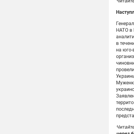
Читайт
Наступл
Генера
НАТО в 
аналити
в течен
на юго-
организ
чиновни
провели
Украины
Муженк
украинс
Заявлен
террито
последн
предста
Читайт
через 6