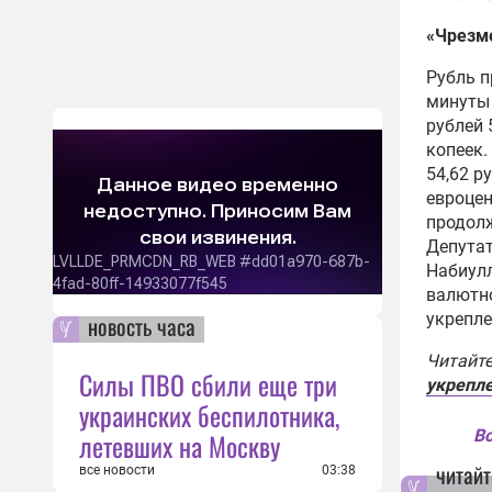
«Чрезм
Рубль п
минуты 
рублей 
копеек.
54,62 р
евроцен
продолж
Депутат
Набиулл
валютн
укрепле
новость часа
Читайт
Силы ПВО сбили еще три
укрепле
украинских беспилотника,
Вс
летевших на Москву
читайт
все новости
03:38