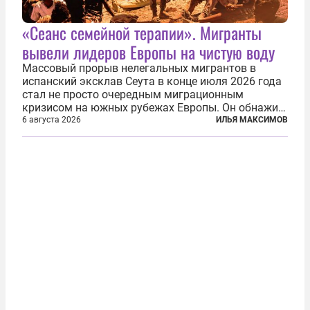
«Сеанс семейной терапии». Мигранты
вывели лидеров Европы на чистую воду
Массовый прорыв нелегальных мигрантов в
испанский эксклав Сеута в конце июля 2026 года
стал не просто очередным миграционным
кризисом на южных рубежах Европы. Он обнажил
фундаментальный раскол внутри Евросоюза,
6 августа 2026
ИЛЬЯ МАКСИМОВ
продемонстрировав, что десятилетиями
выстраивавшаяся миграционная политика ЕС
зашла в...