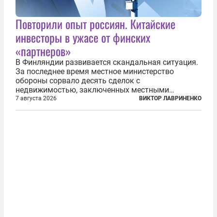
Повторили опыт россиян. Китайские
инвесторы в ужасе от финских
«партнеров»
В Финляндии развивается скандальная ситуация.
За последнее время местное министерство
обороны сорвало десять сделок с
недвижимостью, заключенных местными
фирмами с китайским капиталом. Чиновники
7 августа 2026
ВИКТОР ЛАВРИНЕНКО
заявили, что они могли заключаться с целью
создания в Финляндии шпионской сети, чтобы
следить за...