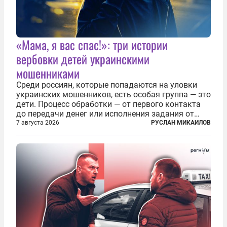
«Мама, я вас спас!»: три истории
вербовки детей украинскими
мошенниками
Среди россиян, которые попадаются на уловки
украинских мошенников, есть особая группа — это
дети. Процесс обработки — от первого контакта
до передачи денег или исполнения задания от
кураторов может занять от двух часов до
7 августа 2026
РУСЛАН МИКАИЛОВ
нескольких месяцев. Детей превращают в
послушных исполнителей, которые...