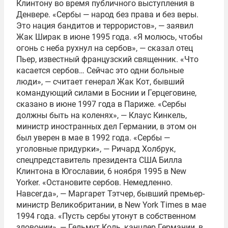
Клинтону во время публичного выступления в
Денвере. «Сербы — народ без права и без веры.
Это нация бандитов и террористов», — заявил
Жак Ширак в июне 1995 года. «Я молюсь, чтобы
огонь с неба рухнул на сербов», — сказал отец
Пьер, известный французский священник. «Что
касается сербов… Сейчас это одни больные
люди», — считает генерал Жак Кот, бывший
командующий силами в Боснии и Герцеговине,
сказано в июне 1997 года в Париже. «Сербы
должны быть на коленях», — Клаус Кинкель,
министр иностранных дел Германии, в этом он
был уверен в мае в 1992 года. «Сербы —
уголовные придурки», — Ричард Холбрук,
спецпредставитель президента США Билла
Клинтона в Югославии, 6 ноября 1995 в New
Yorker. «Остановите сербов. Немедленно.
Навсегда», — Маргарет Тэтчер, бывший премьер-
министр Великобритании, в New York Times в мае
1994 года. «Пусть сербы утонут в собственном
зловонии», — Гельмут Коль, канцлер Германии, в