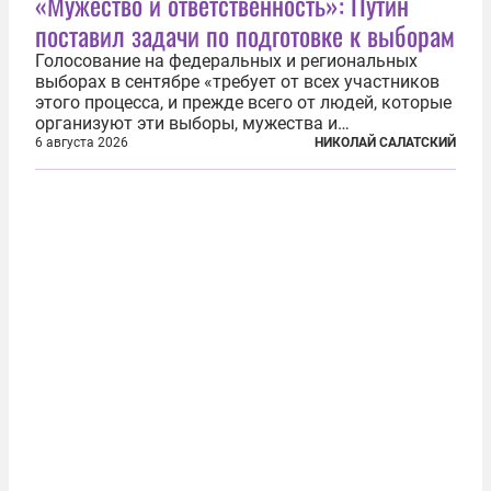
«Мужество и ответственность»: Путин
поставил задачи по подготовке к выборам
Голосование на федеральных и региональных
выборах в сентябре «требует от всех участников
этого процесса, и прежде всего от людей, которые
организуют эти выборы, мужества и
ответственного отношения к формированию
6 августа 2026
НИКОЛАЙ САЛАТСКИЙ
власти», — подчеркнул президент Владимир Путин
на состоявшейся 5 августа в Кремле...