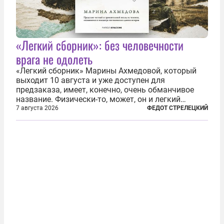
«Легкий сборник»: без человечности
врага не одолеть
«Легкий сборник» Марины Ахмедовой, который
выходит 10 августа и уже доступен для
предзаказа, имеет, конечно, очень обманчивое
название. Физически-то, может, он и легкий
относительно. Но метафизически —
7 августа 2026
ФЕДОТ СТРЕЛЕЦКИЙ
безотносительно тяжелый. Десять рассказов,
каждый из которых напрямую или косвенно (в
основном —...