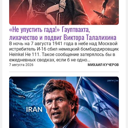
«Не упустить гада!» Гауптвахта,
лихачество и подвиг Виктора Талалихина
В ночь на 7 августа 1941 года в небе над Москвой
истребитель И-16 сбил немецкий бомбардировщик
Heinkel He 111. Такое сообщение затерялось бы в
ежедневных сводках, если б не одно
обстоятельство. Это был один из первых в
7 августа 2026
МИХАИЛ КУЧЕРОВ
истории отечественной авиации ночных таранов.
У пилота — младшего лейтенанта...