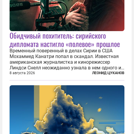
Обидчивый похититель: сирийского
дипломата настигло «полевое» прошлое
Временный поверенный в делах Сирии в США
Мохаммед Канатри попал в скандал. Известная
американская журналистка и кинорежиссер
Линдси Снелл неожиданно узнала в нем одного из
бандитов, похитивших ее в сирийском Алеппо в
8 августа 2026
ЛЕОНИД ЦУКАНОВ
2016 году. Журналистка убеждена, что Канатри, в
то время известный под подпольным...