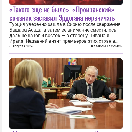
«Такого еще не было». «Проиранский»
союзник заставил Эрдогана нервничать
Турция уверенно зашла в Сирию после свержения
Башара Асада, а затем ее внимание сместилось
дальше на юг и восток — в сторону Ливана и
Ирака. Недавний визит премьеров этих стран в
Анкару, договоры об участии турецкой компании
6 августа 2026
КАМРАН ГАСАНОВ
TPAO в разработке нефти иракского Киркука и
«Дороги развития» подтверждают...