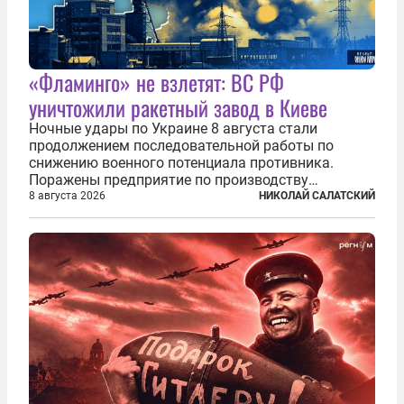
«Фламинго» не взлетят: ВС РФ
уничтожили ракетный завод в Киеве
Ночные удары по Украине 8 августа стали
продолжением последовательной работы по
снижению военного потенциала противника.
Поражены предприятие по производству
крылатых ракет, крупный склад топлива и два
8 августа 2026
НИКОЛАЙ САЛАТСКИЙ
сухогруза с военными грузами. Дополнительно
нанесены удары по объектам в ряде городов. В
Киеве...