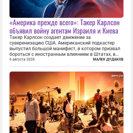
«Америка прежде всего»: Такер Карлсон
объявил войну агентам Израиля и Киева
Такер Карлсон создает движение за
суверенизацию США. Американский подкастер
выпустил большой манифест, в котором призвал
бороться с иностранным влиянием в Штатах, в
первую очередь имея в виду Израиль. А также
6 августа 2026
МАЛЕК ДУДАКОВ
прекратить заморские войны, выплатить
репарации Ирану, остановить прием мигрантов...