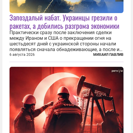
Запоздалый набат. Украинцы грезили о
ракетах, а добились разгрома экономики
Практически сразу после заключения сделки
между Ираном и США о прекращении огня на
шестьдесят дней с украинской стороны начали
появляться сначала обнадеживающие, а после и
вовсе бравурные заявления про некий «перелом»
6 августа 2026
МИХАИЛ ПАВЛИВ
в войне. Вероятно, в сознании первых лиц
киевского режима и стоящих за ними...