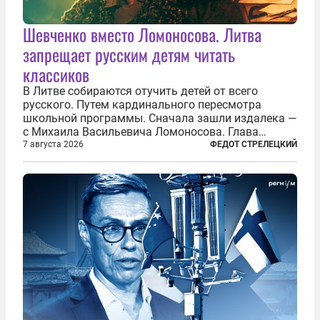
Шевченко вместо Ломоносова. Литва
запрещает русским детям читать
классиков
В Литве собираются отучить детей от всего
русского. Путем кардинального пересмотра
школьной программы. Сначала зашли издалека —
с Михаила Васильевича Ломоносова. Глава
правительства Литвы Миндаугас Синкявичюс
7 августа 2026
ФЕДОТ СТРЕЛЕЦКИЙ
предложил исключить его тексты из программ
общего образования. Мотивировал он это тем,
что...