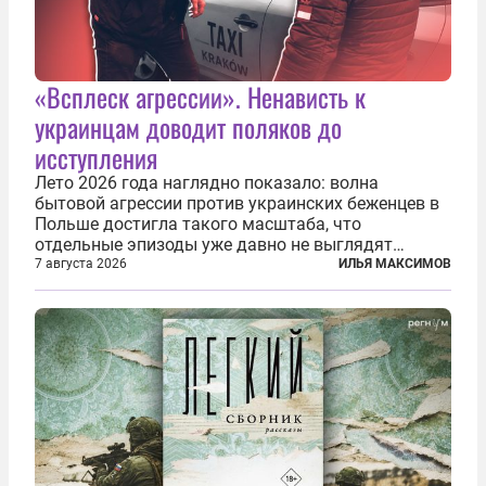
«Всплеск агрессии». Ненависть к
украинцам доводит поляков до
исступления
Лето 2026 года наглядно показало: волна
бытовой агрессии против украинских беженцев в
Польше достигла такого масштаба, что
отдельные эпизоды уже давно не выглядят
случайными. Поляки, судя по происходящему,
7 августа 2026
ИЛЬЯ МАКСИМОВ
буквально теряют рассудок от ненависти к
украинским беженцам, и каждый новый случай
по-своему...