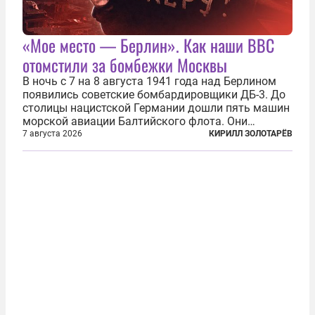
«Мое место — Берлин». Как наши ВВС
отомстили за бомбежки Москвы
В ночь с 7 на 8 августа 1941 года над Берлином
появились советские бомбардировщики ДБ-3. До
столицы нацистской Германии дошли пять машин
морской авиации Балтийского флота. Они
сбросили бомбы на город, который в тот момент
7 августа 2026
КИРИЛЛ ЗОЛОТАРЁВ
жил в полной уверенности, что война идет где-то
далеко на востоке, Красная...