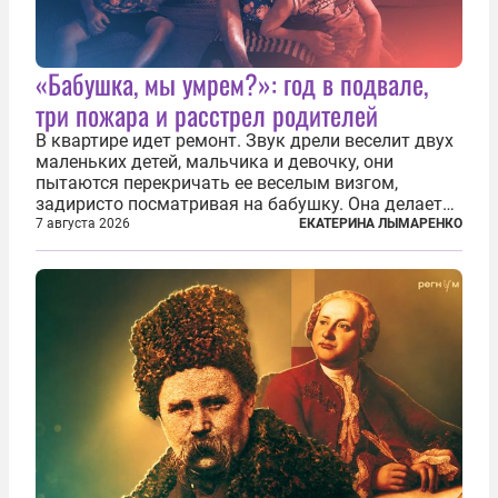
«Бабушка, мы умрем?»: год в подвале,
три пожара и расстрел родителей
В квартире идет ремонт. Звук дрели веселит двух
маленьких детей, мальчика и девочку, они
пытаются перекричать ее веселым визгом,
задиристо посматривая на бабушку. Она делает
им замечание, но внуки чувствуют, что она
7 августа 2026
ЕКАТЕРИНА ЛЫМАРЕНКО
сердится невсерьез. И это правда: дрель, конечно,
сверлит противно, но всё...