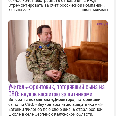
сейчас хочет выстраивать отношения с РЖД.
Отремонтировать за счет российской компании
железнодорожную инфраструктуру в районе
5 августа 2026
ГЕВОРГ МИРЗАЯН
прохождения TRIPP (коридора, который должен
связать Азербайджан и Турцию через...
Учитель-фронтовик, потерявший сына на
СВО: внуков воспитаю защитниками
Ветеран с позывным «Директор», потерявший
сына на СВО: «Внуков воспитаю защитниками!»
Евгений Филонов всю свою жизнь отдал родной
школе в селе Серпейск Калужской области.