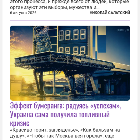
этого процесса, и прежде всего от людей, которые
организуют эти выборы, мужества и
ответственного отношения к формированию
6 августа 2026
НИКОЛАЙ САЛАТСКИЙ
власти», — подчеркнул президент Владимир Путин
на состоявшейся 5 августа в Кремле...
Эффект бумеранга: радуясь «успехам»,
Украина сама получила топливный
кризис
«Красиво горит, загляденье», «Как бальзам на
душу», «Чтобы так Москва вся горела»: еще