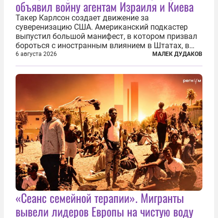
объявил войну агентам Израиля и Киева
Такер Карлсон создает движение за
суверенизацию США. Американский подкастер
выпустил большой манифест, в котором призвал
бороться с иностранным влиянием в Штатах, в
первую очередь имея в виду Израиль. А также
6 августа 2026
МАЛЕК ДУДАКОВ
прекратить заморские войны, выплатить
репарации Ирану, остановить прием мигрантов...
«Сеанс семейной терапии». Мигранты
вывели лидеров Европы на чистую воду