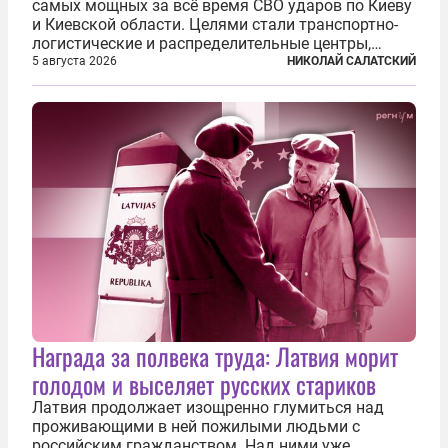
самых мощных за всё время СВО ударов по Киеву
и Киевской области. Целями стали транспортно-
логистические и распределительные центры,
которые ВСУ использовали для хранения и
5 августа 2026
НИКОЛАЙ САЛАТСКИЙ
доставки вооружений и грузов военного
назначения. Атака также «накрыла»...
Награда за полвека труда: Латвия морит
голодом и выселяет русских стариков
Латвия продолжает изощренно глумиться над
проживающими в ней пожилыми людьми с
российским гражданством. Над ними уже