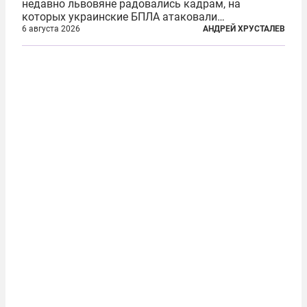
недавно львовяне радовались кадрам, на
которых украинские БПЛА атаковали
нефтеперерабатывающие предприятия России. В
6 августа 2026
АНДРЕЙ ХРУСТАЛЕВ
скором времени оказалось, что в «эту игру можно
играть вдвоем» — российские дроны только за...