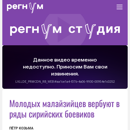
Молодых малайзийцев вербуют в
ряды сирийских боевиков
ПЁТР КОЗЬМА