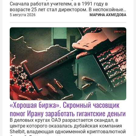
Сначала работал учителем, а в 1991 году в
возрасте 25 лет стал директором. В неспокойные
90-е он сумел спасти школу от закрытия и со
5 августа 2026
МАРИНА АХМЕДОВА
временем сделал ее лучшей в районе. В 2023 году
в возрасте 57 лет вслед за сыном...
«Хорошая биржа». Скромный часовщик
помог Ирану заработать гигантские деньги
В деловых кругах ОАЭ разрастается скандал, в
центре которого оказалась дубайская компания
Shelbit, владеющая одноименной криптовалютной