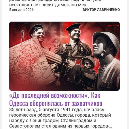
несколько лет висит дамоклов меч
насильственного выдворения. Некоторых уже
5 августа 2026
ВИКТОР ЛАВРИНЕНКО
депортировали, а многие уехали сами, не
дожидаясь изгнания из родных домов. Пожилых
людей, проваливших...
«До последней возможности». Как
Одесса оборонялась от захватчиков
85 лет назад, 5 августа 1941 года, началась
героическая оборона Одессы, города, который
наряду с Ленинградом, Сталинградом и
Севастополем стал одним из первых городов-