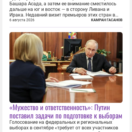
Башара Асада, а затем ее внимание сместилось
дальше на юг и восток — в сторону Ливана и
Ирака. Недавний визит премьеров этих стран в
Анкару, договоры об участии турецкой компании
6 августа 2026
КАМРАН ГАСАНОВ
TPAO в разработке нефти иракского Киркука и
«Дороги развития» подтверждают...
«Мужество и ответственность»: Путин
поставил задачи по подготовке к выборам
Голосование на федеральных и региональных
выборах в сентябре «требует от всех участников