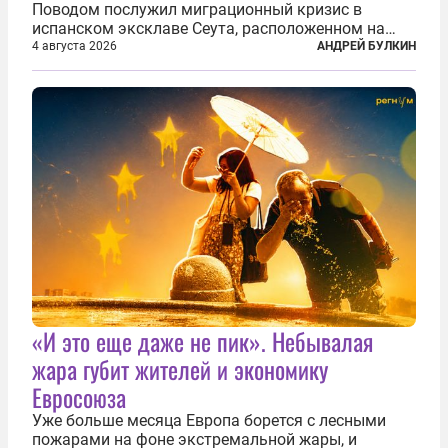
Поводом послужил миграционный кризис в
испанском эксклаве Сеута, расположенном на
северном побережье Африки. В конце июля
4 августа 2026
АНДРЕЙ БУЛКИН
границу между Марокко и испанской территорией
прорвали до 72 тысяч мигрантов. Подавляющее...
«И это еще даже не пик». Небывалая
жара губит жителей и экономику
Евросоюза
Уже больше месяца Европа борется с лесными
пожарами на фоне экстремальной жары, и