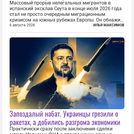
Массовый прорыв нелегальных мигрантов в
испанский эксклав Сеута в конце июля 2026 года
стал не просто очередным миграционным
кризисом на южных рубежах Европы. Он обнажил
фундаментальный раскол внутри Евросоюза,
6 августа 2026
ИЛЬЯ МАКСИМОВ
продемонстрировав, что десятилетиями
выстраивавшаяся миграционная политика ЕС
зашла в...
Запоздалый набат. Украинцы грезили о
ракетах, а добились разгрома экономики
Практически сразу после заключения сделки