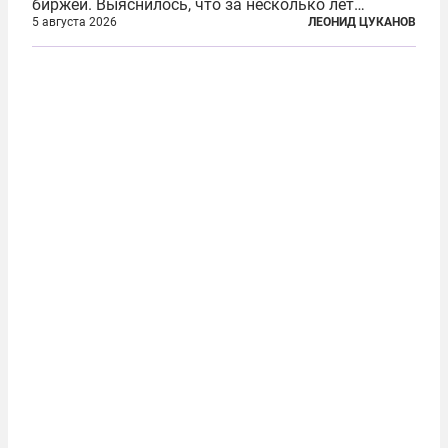
биржей. Выяснилось, что за несколько лет
существования через Shelbit прошло не менее 4
5 августа 2026
ЛЕОНИД ЦУКАНОВ
млрд долларов в криптовалюте, принадлежащих
иранским чиновникам и силовикам...