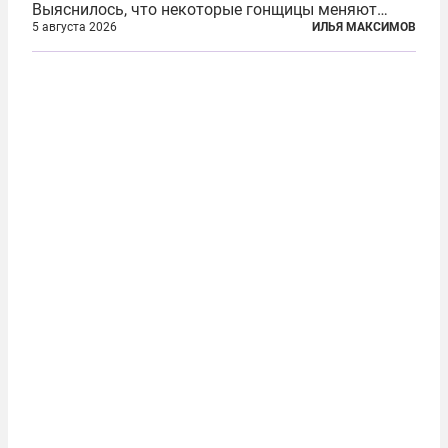
Выяснилось, что некоторые гонщицы меняют
размер груди ради улучшения аэродинамики. За
5 августа 2026
ИЛЬЯ МАКСИМОВ
фасадом труда, мастерства, упорства и
благородства, которые мы привыкли
ассоциировать с...