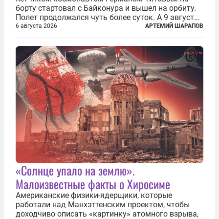
борту стартовал с Байконура и вышел на орбиту.
Полет продолжался чуть более суток. А 9 августа
второй человек в космосе получил звезду Героя
6 августа 2026
АРТЕМИЙ ШАРАПОВ
Советского Союза и орден Ленина. Миссия Титова
зачастую находится несколько...
«Солнце упало на землю».
Малоизвестные факты о Хиросиме
Американские физики-ядерщики, которые
работали над Манхэттенским проектом, чтобы
доходчиво описать «картинку» атомного взрыва,