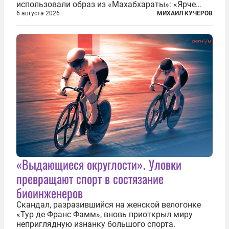
использовали образ из «Махабхараты»: «Ярче
тысячи солнц пылало это пламя». Не все жители
6 августа 2026
МИХАИЛ КУЧЕРОВ
японских городов Хиросимы и Нагасаки, на
которых США в августе 1945 года поставили...
«Выдающиеся округлости». Уловки
превращают спорт в состязание
биоинженеров
Скандал, разразившийся на женской велогонке
«Тур де Франс Фамм», вновь приоткрыл миру
неприглядную изнанку большого спорта.