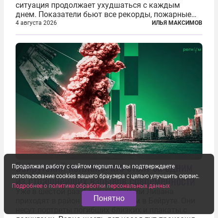
ситуация продолжает ухудшаться с каждым
днем. Показатели бьют все рекорды, пожарные
гибнут, масштабы эвакуации растут, а засуха тем
4 августа 2026
ИЛЬЯ МАКСИМОВ
временем добивает реки, энергетику и сельское
хозяйство. По данным Европейской...
Бейрутский коллапс: кто стоит за одним
Продолжая работу с сайтом regnum.ru, вы подтверждаете
из страшнейших взрывов современности
использование cookies вашего браузера с целью улучшить сервис.
Подробнее о политике обработки персональных данных
Уже в шестой раз 4 августа жители Ливана
Понятно
приходят в район рядом с портом в Бейруте. Они
несут портреты погибших близких и плакаты с