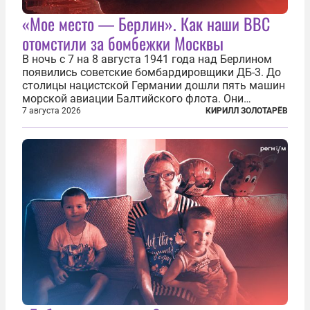
«Мое место — Берлин». Как наши ВВС
отомстили за бомбежки Москвы
В ночь с 7 на 8 августа 1941 года над Берлином
появились советские бомбардировщики ДБ-3. До
столицы нацистской Германии дошли пять машин
морской авиации Балтийского флота. Они
сбросили бомбы на город, который в тот момент
7 августа 2026
КИРИЛЛ ЗОЛОТАРЁВ
жил в полной уверенности, что война идет где-то
далеко на востоке, Красная...