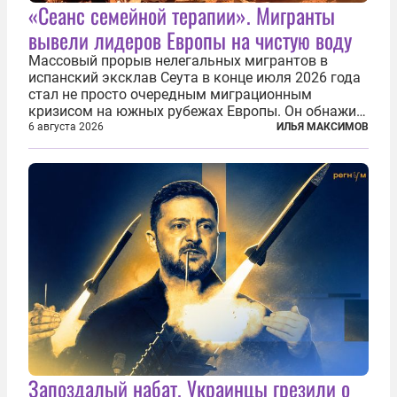
«Сеанс семейной терапии». Мигранты
вывели лидеров Европы на чистую воду
Массовый прорыв нелегальных мигрантов в
испанский эксклав Сеута в конце июля 2026 года
стал не просто очередным миграционным
кризисом на южных рубежах Европы. Он обнажил
фундаментальный раскол внутри Евросоюза,
6 августа 2026
ИЛЬЯ МАКСИМОВ
продемонстрировав, что десятилетиями
выстраивавшаяся миграционная политика ЕС
зашла в...
Запоздалый набат. Украинцы грезили о