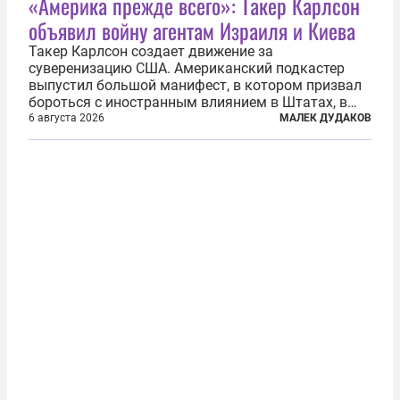
«Америка прежде всего»: Такер Карлсон
объявил войну агентам Израиля и Киева
Такер Карлсон создает движение за
суверенизацию США. Американский подкастер
выпустил большой манифест, в котором призвал
бороться с иностранным влиянием в Штатах, в
первую очередь имея в виду Израиль. А также
6 августа 2026
МАЛЕК ДУДАКОВ
прекратить заморские войны, выплатить
репарации Ирану, остановить прием мигрантов...