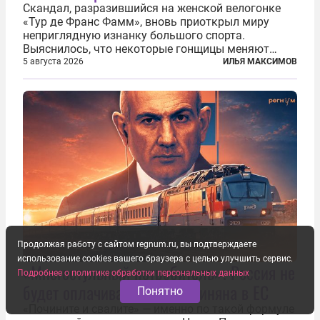
Скандал, разразившийся на женской велогонке
«Тур де Франс Фамм», вновь приоткрыл миру
неприглядную изнанку большого спорта.
Выяснилось, что некоторые гонщицы меняют
размер груди ради улучшения аэродинамики. За
5 августа 2026
ИЛЬЯ МАКСИМОВ
фасадом труда, мастерства, упорства и
благородства, которые мы привыкли
ассоциировать с...
Продолжая работу с сайтом regnum.ru, вы подтверждаете
использование cookies вашего браузера с целью улучшить сервис.
«Многостульный потребитель». Россия не
Подробнее о политике обработки персональных данных
будет оплачивать путь Пашиняна в ЕС
Понятно
«Почините и свалите» — именно по такой формуле