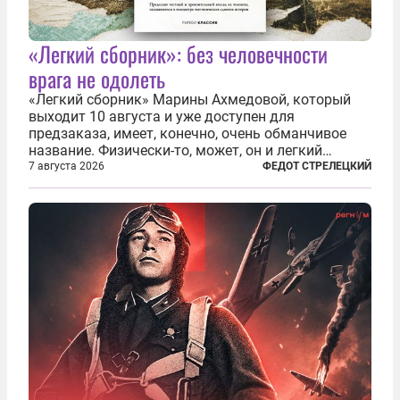
«Легкий сборник»: без человечности
врага не одолеть
«Легкий сборник» Марины Ахмедовой, который
выходит 10 августа и уже доступен для
предзаказа, имеет, конечно, очень обманчивое
название. Физически-то, может, он и легкий
относительно. Но метафизически —
7 августа 2026
ФЕДОТ СТРЕЛЕЦКИЙ
безотносительно тяжелый. Десять рассказов,
каждый из которых напрямую или косвенно (в
основном —...