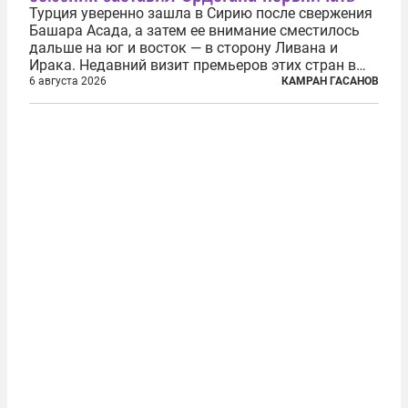
Турция уверенно зашла в Сирию после свержения
Башара Асада, а затем ее внимание сместилось
дальше на юг и восток — в сторону Ливана и
Ирака. Недавний визит премьеров этих стран в
Анкару, договоры об участии турецкой компании
6 августа 2026
КАМРАН ГАСАНОВ
TPAO в разработке нефти иракского Киркука и
«Дороги развития» подтверждают...