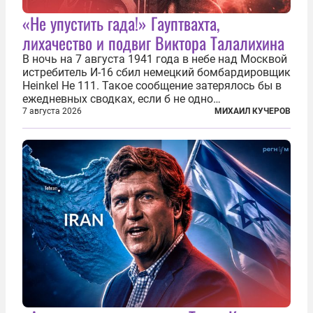
«Не упустить гада!» Гауптвахта,
лихачество и подвиг Виктора Талалихина
В ночь на 7 августа 1941 года в небе над Москвой
истребитель И-16 сбил немецкий бомбардировщик
Heinkel He 111. Такое сообщение затерялось бы в
ежедневных сводках, если б не одно
обстоятельство. Это был один из первых в
7 августа 2026
МИХАИЛ КУЧЕРОВ
истории отечественной авиации ночных таранов.
У пилота — младшего лейтенанта...