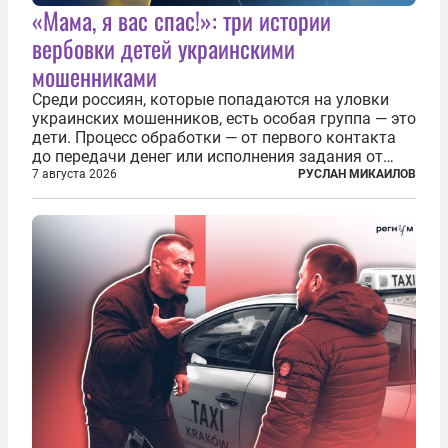
«Мама, я вас спас!»: три истории
вербовки детей украинскими
мошенниками
Среди россиян, которые попадаются на уловки
украинских мошенников, есть особая группа — это
дети. Процесс обработки — от первого контакта
до передачи денег или исполнения задания от
кураторов может занять от двух часов до
7 августа 2026
РУСЛАН МИКАИЛОВ
нескольких месяцев. Детей превращают в
послушных исполнителей, которые...