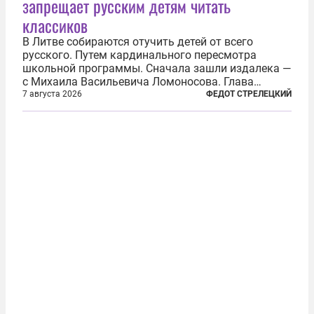
запрещает русским детям читать
классиков
В Литве собираются отучить детей от всего
русского. Путем кардинального пересмотра
школьной программы. Сначала зашли издалека —
с Михаила Васильевича Ломоносова. Глава
правительства Литвы Миндаугас Синкявичюс
7 августа 2026
ФЕДОТ СТРЕЛЕЦКИЙ
предложил исключить его тексты из программ
общего образования. Мотивировал он это тем,
что...