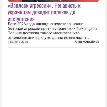
«Всплеск агрессии». Ненависть к
украинцам доводит поляков до
исступления
Лето 2026 года наглядно показало: волна
бытовой агрессии против украинских беженцев в
Польше достигла такого масштаба, что
отдельные эпизоды уже давно не выглядят
случайными. Поляки, судя по происходящему,
7 августа 2026
ИЛЬЯ МАКСИМОВ
буквально теряют рассудок от ненависти к
украинским беженцам, и каждый новый случай
по-своему...