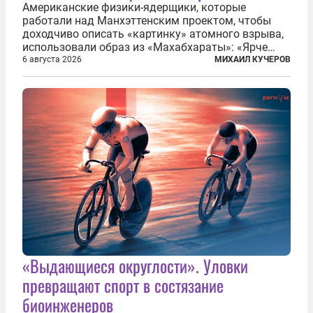
Американские физики-ядерщики, которые
работали над Манхэттенским проектом, чтобы
доходчиво описать «картинку» атомного взрыва,
использовали образ из «Махабхараты»: «Ярче
тысячи солнц пылало это пламя». Не все жители
6 августа 2026
МИХАИЛ КУЧЕРОВ
японских городов Хиросимы и Нагасаки, на
которых США в августе 1945 года поставили...
«Выдающиеся округлости». Уловки
превращают спорт в состязание
биоинженеров