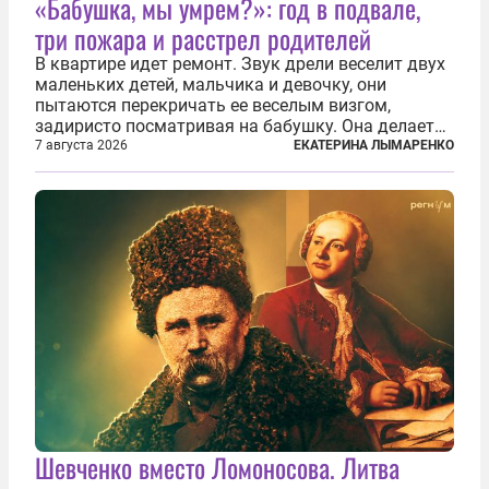
«Бабушка, мы умрем?»: год в подвале,
три пожара и расстрел родителей
В квартире идет ремонт. Звук дрели веселит двух
маленьких детей, мальчика и девочку, они
пытаются перекричать ее веселым визгом,
задиристо посматривая на бабушку. Она делает
им замечание, но внуки чувствуют, что она
7 августа 2026
ЕКАТЕРИНА ЛЫМАРЕНКО
сердится невсерьез. И это правда: дрель, конечно,
сверлит противно, но всё...
Шевченко вместо Ломоносова. Литва