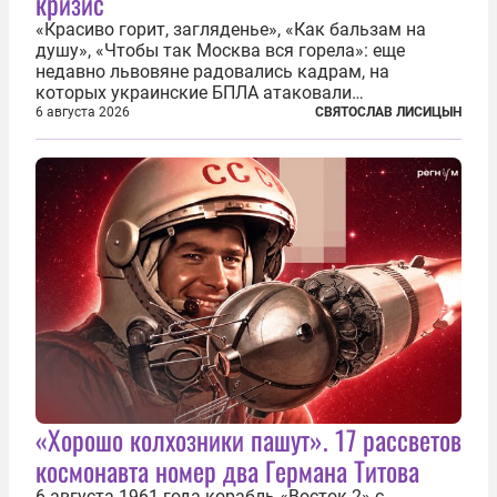
кризис
«Красиво горит, загляденье», «Как бальзам на
душу», «Чтобы так Москва вся горела»: еще
недавно львовяне радовались кадрам, на
которых украинские БПЛА атаковали
нефтеперерабатывающие предприятия России. В
6 августа 2026
СВЯТОСЛАВ ЛИСИЦЫН
скором времени оказалось, что в «эту игру можно
играть вдвоем» — российские дроны только за...
«Хорошо колхозники пашут». 17 рассветов
космонавта номер два Германа Титова
6 августа 1961 года корабль «Восток-2» с