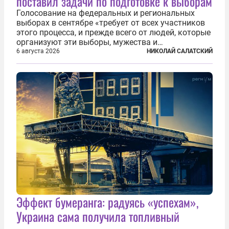
поставил задачи по подготовке к выборам
Голосование на федеральных и региональных
выборах в сентябре «требует от всех участников
этого процесса, и прежде всего от людей, которые
организуют эти выборы, мужества и
ответственного отношения к формированию
6 августа 2026
НИКОЛАЙ САЛАТСКИЙ
власти», — подчеркнул президент Владимир Путин
на состоявшейся 5 августа в Кремле...
Эффект бумеранга: радуясь «успехам»,
Украина сама получила топливный