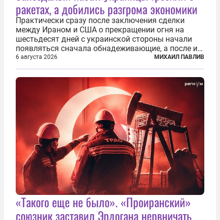
ракетах, а добились разгрома экономики
Практически сразу после заключения сделки
между Ираном и США о прекращении огня на
шестьдесят дней с украинской стороны начали
появляться сначала обнадеживающие, а после и
вовсе бравурные заявления про некий «перелом»
6 августа 2026
МИХАИЛ ПАВЛИВ
в войне. Вероятно, в сознании первых лиц
киевского режима и стоящих за ними...
«Такого еще не было». «Проиранский»
союзник заставил Эрдогана нервничать