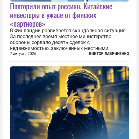
Повторили опыт россиян. Китайские
инвесторы в ужасе от финских
«партнеров»
В Финляндии развивается скандальная ситуация.
За последнее время местное министерство
обороны сорвало десять сделок с
недвижимостью, заключенных местными
фирмами с китайским капиталом. Чиновники
7 августа 2026
ВИКТОР ЛАВРИНЕНКО
заявили, что они могли заключаться с целью
создания в Финляндии шпионской сети, чтобы
следить за...