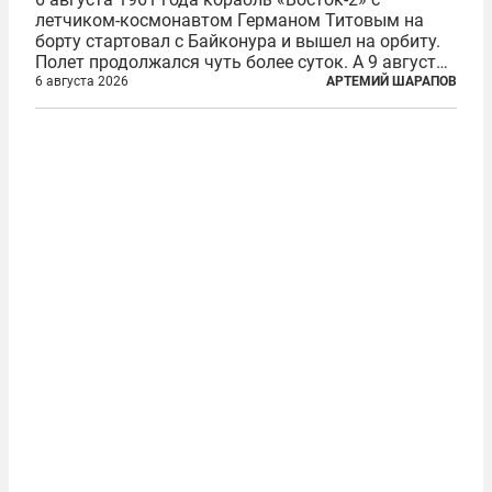
летчиком-космонавтом Германом Титовым на
борту стартовал с Байконура и вышел на орбиту.
Полет продолжался чуть более суток. А 9 августа
второй человек в космосе получил звезду Героя
6 августа 2026
АРТЕМИЙ ШАРАПОВ
Советского Союза и орден Ленина. Миссия Титова
зачастую находится несколько...