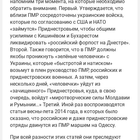
напомним три момента, на которые необходимо
обратить внимание. Первый. Утверждается, что
вблизи ПМР сосредоточены украинские войска,
которые по согласованию с США и НАТО
«займутся» Приднестровьем, чтобы общими
усилиями с Кишинёвом и Бухарестом
ликвидировать «российский форпост на Днестре».
Второй. Также говорится, что в ПМР должны
якобы проникнуть «зелёные человечки» с
Украины, которые «быстротой и натиском»
возьмут в плен руководство ПМР, российских и
приднестровских военных. А затем, через
несколько дней, «человечки» уйдут из
«зачищенного» Приднестровья, куда, в свою
очередь, войдут «миротворческие силы Молдавии
и Румынии…» Третий. Иной раз воспроизводятся
статьи весны-лета 2014 года, в которых было
сказано, что российские и даже приднестровские
отряды двинутся из ПМР маршем на Одессу.
При всей разности этих статей они преследуют