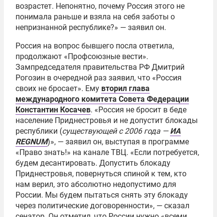
возрастет. Непонятно, почему Россия этого не
понимала раньше и взяла на себя заботы о
непризнанной республике?» — заявил он.
Россия на вопрос бывшего посла ответила,
продолжают «Профсоюзные вести».
Зампредседателя правительства РФ Дмитрий
Рогозин в очередной раз заявил, что «Россия
своих не бросает». Ему
вторил глава
международного комитета Совета Федерации
Константин Косачев
. «Россия не бросит в беде
население Приднестровья и не допустит блокады
республики (
существующей с 2006 года —
ИА
REGNUM
)», — заявил он, выступая в программе
«Право знать!» на канале ТВЦ. «Если потребуется,
будем десантировать. Допустить блокаду
Приднестровья, повернуться спиной к тем, кто
нам верил, это абсолютно недопустимо для
России. Мы будем пытаться снять эту блокаду
через политические договоренности», — сказал
сенатор. Он отметил, что России нужно «всеми