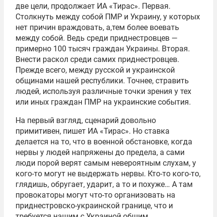
две цели, продолжает ИА «Тирас». Первая.
Столкнуть между собой ПМР и Украину, у которых
нет причин враждовать, а,тем более воевать
между собой. Ведь среди приднестровцев —
примерно 100 тысяч граждан Украины. Вторая.
Внести раскол среди самих приднестровцев.
Прежде всего, между русской и украинской
общинами нашей республики. Точнее, стравить
людей, используя различные точки зрения у тех
или иных граждан ПМР на украинские события.
На первый взгляд, сценарий довольно
примитивен, пишет ИА «Тирас». Но ставка
делается на то, что в военной обстановке, когда
нервы у людей напряжены до предела, а сами
люди порой верят самым невероятным слухам, у
кого-то могут не выдержать нервы. Кто-то кого-то,
глядишь, обругает, ударит, а то и похуже… А там
провокаторы могут что-то организовать на
приднестровско-украинской границе, что и
требуется нашим с Украиной общим