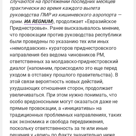
случаются на протяжении последних месяцев
практически во время каждого вылета
руководства ПМР из кишиневского аэропорта —
прим.
ИА REGNUM
), продолжает «Евразийское
Приднестровье». Ранее высказывалось мнение,
что провокации против руководства республики
были проведены по указанию тех или иных
«немолдавских» кураторов приднестровского
направления без ведома чиновников РМ,
ответственных за молдавско-приднестровский
диалог (напомним, происходило это еще перед
уходом в отставку прошлого правительства). В
этой связи вероятность новых действий,
ухудшающих отношения сторон, продолжает
увеличиваться. При этом нужно понимать, что
особо вредоносными могут оказаться даже не
прямые провокации, а «инициативы» на
традиционных проблемных направлениях, таких
как экономика и свобода передвижения,
поскольку ответственность за те или иные
решения у «врио» по факту значительно ниже.