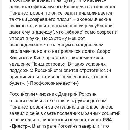
в состоянии вынести нагрузку. Что касается
политики официального Кишинева в отношении
Приднестровья, то он сегодня придерживается
тактики „созревшего плода“ — экономические
сложности, испытываемые нашей республикой,
дают ему „надежду“, что „яблоко“ само созреет и
упадет в руки. Пока этому мешает
неопределенность ситуации в молдавском
парламенте, но это не продлится долго. Скоро
Кишинев и Киев продолжат экономическое
удушение Приднестровья. В таких условиях
поддержка Россией становится стратегически
принципиальной, и я не сомневаюсь, что она
будет». («Профсоюзные вести»)
Российский чиновник Дмитрий Рогозин,
ответственный за контакты с руководством
Приднестровья и за ситуацию в анклаве, вновь
заявил о себе в свете последних мрачных событий
относительно финансовой помощи, пишет
РИА
«Днестр»
. В аппарате Рогозина заверили, что