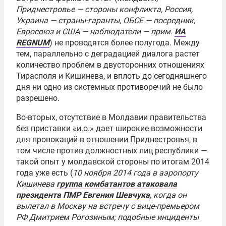
Приднестровье — стороны конфликта, Россия,
Украина — страны-гаранты, ОБСЕ — посредник,
Евросоюз и США — наблюдатели — прим.
ИА
REGNUM
) не проводятся более полугода. Между
тем, параллельно с деградацией диалога растет
количество проблем в двусторонних отношениях
Тирасполя и Кишинева, и вплоть до сегодняшнего
дня ни одно из системных противоречий не было
разрешено.
Во-вторых, отсутствие в Молдавии правительства
без приставки «и.о.» дает широкие возможности
для провокаций в отношении Приднестровья, в
том числе против должностных лиц республики —
такой опыт у молдавской стороны по итогам 2014
года уже есть (
10 ноября 2014 года в аэропорту
Кишинева
группа комбатантов атаковала
президента ПМР Евгения Шевчука
, когда он
вылетал в Москву на встречу с вице-премьером
РФ Дмитрием Рогозиным; подобные инциденты