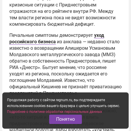
кризисные ситуации с Приднестровьем
отражаются на его рейтинге внутри РФ. Между
тем власти региона пока не видят возможности
компенсировать бюджетный дефицит.
Печальные симптомы демонстрирует
уход
российского бизнеса
из анклава — недавно стало
известно о возвращении Алишером Усмановым
Молдавского металлургического завода (ММЗ)
обратно в собственность Приднестровья, пишет
РИА «Днестр». Бытует мнение, что россияне
уходят из региона, поскольку ожидается его
поглощение Молдавией. Известно, что
официальный Кишинев не признаёт приватизацию
предприятий в Приднестровье.
Продолжая работу с сайтом regnum.ru, вы подтверждаете
Тем временем в Приднестровье всё донельзя
использование cookies вашего браузера с целью улучшить сервис.
печально, продолжает РИА «Днестр». Возможно,
Подробнее о политике обработки персональных данных
«кто-то хитрый и большой» решил влить
Понятно
приднестровскую жидкость в молдавское
мафиозное болотце, дабы взболтать «коктейль