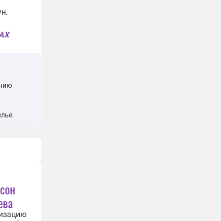
н.
MAX
ению
елье
лсон
ева
низацию