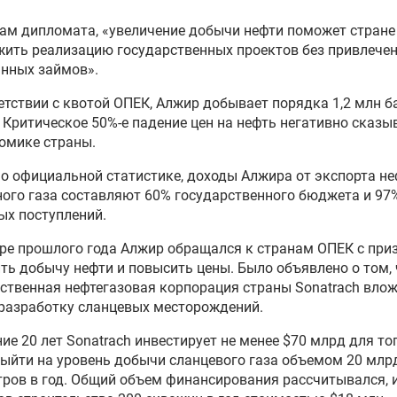
ам дипломата, «увеличение добычи нефти поможет стране
ить реализацию государственных проектов без привлече
нных займов».
етствии с квотой ОПЕК, Алжир добывает порядка 1,2 млн б
. Критическое 50%-е падение цен на нефть негативно сказы
омике страны.
о официальной статистике, доходы Алжира от экспорта не
ого газа составляют 60% государственного бюджета и 97
х поступлений.
ре прошлого года Алжир обращался к странам ОПЕК с пр
ть добычу нефти и повысить цены. Было объявлено о том, 
ственная нефтегазовая корпорация страны Sonatrach влож
разработку сланцевых месторождений.
ние 20 лет Sonatrach инвестирует не менее $70 млрд для тог
ыйти на уровень добычи сланцевого газа объемом 20 млр
ров в год. Общий объем финансирования рассчитывался, 