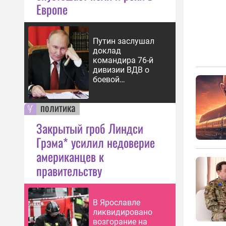
Европе
Путин заслушал
доклад
командира 76-й
дивизии ВДВ о
боевой
обстановке
политика
Закрытый гроб Линдси
Грэма* усилил недоверие
американцев к
правительству
В Ярославле
ликвидировано
возгорание на