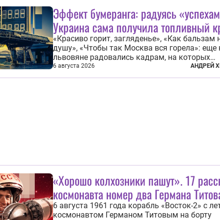
президент Владимир Путин на состоявшейся
Эффект бумеранга: радуясь «успехам
августа в Кремле...
Украина сама получила топливный к
«Красиво горит, загляденье», «Как бальзам 
душу», «Чтобы так Москва вся горела»: еще
львовяне радовались кадрам, на которых
украинские БПЛА атаковали
6 августа 2026
АНДРЕЙ Х
нефтеперерабатывающие предприятия Росси
скором времени оказалось, что в «эту игру
играть вдвоем» — российские дроны только з
«Хорошо колхозники пашут». 17 расс
космонавта номер два Германа Титов
6 августа 1961 года корабль «Восток-2» с ле
космонавтом Германом Титовым на борту