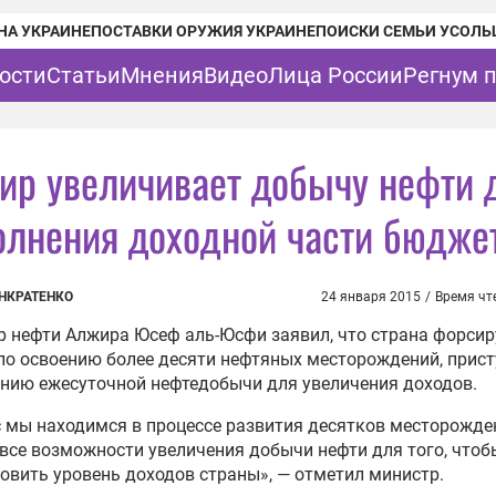
НА УКРАИНЕ
ПОСТАВКИ ОРУЖИЯ УКРАИНЕ
ПОИСКИ СЕМЬИ УСОЛЬ
ости
Статьи
Мнения
Видео
Лица России
Регнум 
ир увеличивает добычу нефти 
олнения доходной части бюдже
НКРАТЕНКО
24 января 2015
/
Время чт
 нефти Алжира Юсеф аль-Юсфи заявил, что страна форсир
по освоению более десяти нефтяных месторождений, прист
нию ежесуточной нефтедобычи для увеличения доходов.
 мы находимся в процессе развития десятков месторожде
все возможности увеличения добычи нефти для того, чтоб
овить уровень доходов страны», — отметил министр.