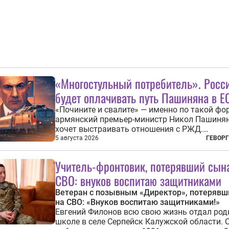
с...
«Многостульный потребитель». Росс
будет оплачивать путь Пашиняна в Е
«Почините и свалите» — именно по такой фо
армянский премьер-министр Никол Пашинян
хочет выстраивать отношения с РЖД.
Отремонтировать за счет российской компа
5 августа 2026
ГЕВОРГ
железнодорожную инфраструктуру в районе
прохождения TRIPP (коридора, который дол
Учитель-фронтовик, потерявший сын
связать Азербайджан и Турцию через...
СВО: внуков воспитаю защитниками
Ветеран с позывным «Директор», потерявш
на СВО: «Внуков воспитаю защитниками!»
Евгений Филонов всю свою жизнь отдал род
школе в селе Серпейск Калужской области. 