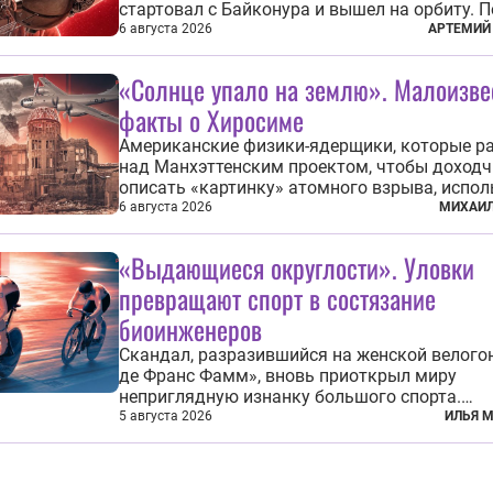
стартовал с Байконура и вышел на орбиту. П
продолжался чуть более суток. А 9 августа 
6 августа 2026
АРТЕМИЙ
человек в космосе получил звезду Героя Со
Союза и орден Ленина. Миссия Титова зача
«Солнце упало на землю». Малоизв
находится несколько...
факты о Хиросиме
Американские физики-ядерщики, которые р
над Манхэттенским проектом, чтобы доход
описать «картинку» атомного взрыва, испо
образ из «Махабхараты»: «Ярче тысячи солн
6 августа 2026
МИХАИЛ
пылало это пламя». Не все жители японских
Хиросимы и Нагасаки, на которых США в авг
«Выдающиеся округлости». Уловки
1945 года поставили...
превращают спорт в состязание
биоинженеров
Скандал, разразившийся на женской велого
де Франс Фамм», вновь приоткрыл миру
неприглядную изнанку большого спорта.
Выяснилось, что некоторые гонщицы меняю
5 августа 2026
ИЛЬЯ 
размер груди ради улучшения аэродинамики
фасадом труда, мастерства, упорства и
благородства, которые мы привыкли ассоц