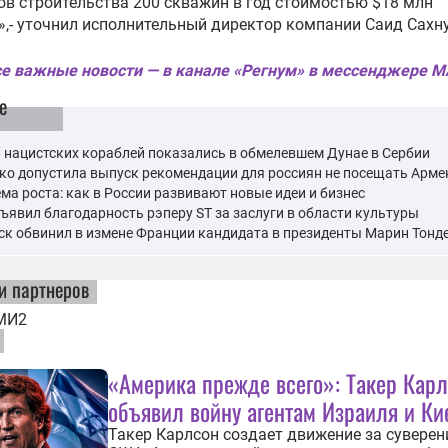
ов строительства 200 скважин в год стоимостью $18 млн
,- уточнил исполнительный директор компании Саид Сахну
е важные новости — в канале «Регнум» в мессенджере 
е
 нацистских кораблей показались в обмелевшем Дунае в Сербии
ко допустила выпуск рекомендации для россиян не посещать Арм
ма роста: как в России развивают новые идеи и бизнес
ъявил благодарность рэперу ST за заслуги в области культуры
ск обвинил в измене Франции кандидата в президенты Марин Тонд
и партнеров
МИ2
«Америка прежде всего»: Такер Кар
объявил войну агентам Израиля и Ки
Такер Карлсон создает движение за сувере