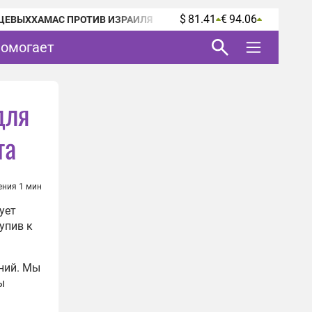
$ 81.41
€ 94.06
ЦЕВЫХ
ХАМАС ПРОТИВ ИЗРАИЛЯ
помогает
для
та
ения 1 мин
ует
упив к
ний. Мы
ы