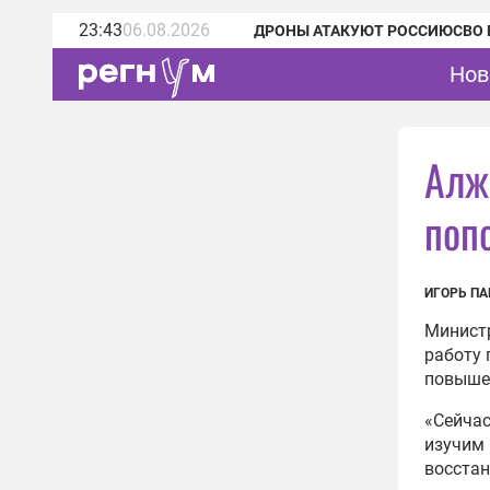
23:43
06.08.2026
ДРОНЫ АТАКУЮТ РОССИЮ
СВО 
Нов
Алж
поп
ИГОРЬ ПА
Министр
работу 
повыше
«Сейчас
изучим 
восстан