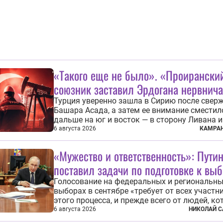
«Такого еще не было». «Проирански
союзник заставил Эрдогана нервнича
Турция уверенно зашла в Сирию после свер
Башара Асада, а затем ее внимание сместил
дальше на юг и восток — в сторону Ливана и
Недавний визит премьеров этих стран в Анка
6 августа 2026
КАМРАН
договоры об участии турецкой компании TP
разработке нефти иракского Киркука и «До
«Мужество и ответственность»: Пути
развития» подтверждают...
поставил задачи по подготовке к вы
Голосование на федеральных и региональн
выборах в сентябре «требует от всех участн
этого процесса, и прежде всего от людей, к
организуют эти выборы, мужества и ответст
6 августа 2026
НИКОЛАЙ С
отношения к формированию власти», — под