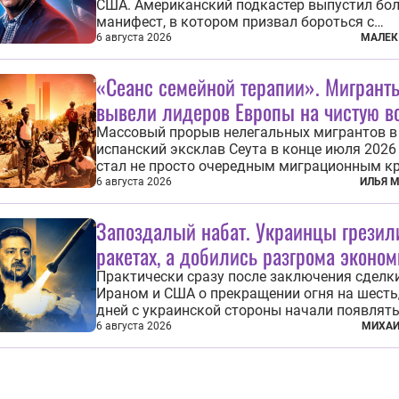
США. Американский подкастер выпустил бо
манифест, в котором призвал бороться с
иностранным влиянием в Штатах, в первую 
6 августа 2026
МАЛЕК
имея в виду Израиль. А также прекратить
заморские войны, выплатить репарации Ира
«Сеанс семейной терапии». Мигрант
остановить прием мигрантов...
вывели лидеров Европы на чистую в
Массовый прорыв нелегальных мигрантов в
испанский эксклав Сеута в конце июля 2026
стал не просто очередным миграционным к
на южных рубежах Европы. Он обнажил
6 августа 2026
ИЛЬЯ 
фундаментальный раскол внутри Евросоюза
продемонстрировав, что десятилетиями
Запоздалый набат. Украинцы грезил
выстраивавшаяся миграционная политика 
ракетах, а добились разгрома эконо
зашла в...
Практически сразу после заключения сделк
Ираном и США о прекращении огня на шесть
дней с украинской стороны начали появлят
сначала обнадеживающие, а после и вовсе
6 августа 2026
МИХАИ
бравурные заявления про некий «перелом» в
Вероятно, в сознании первых лиц киевского
и стоящих за ними...