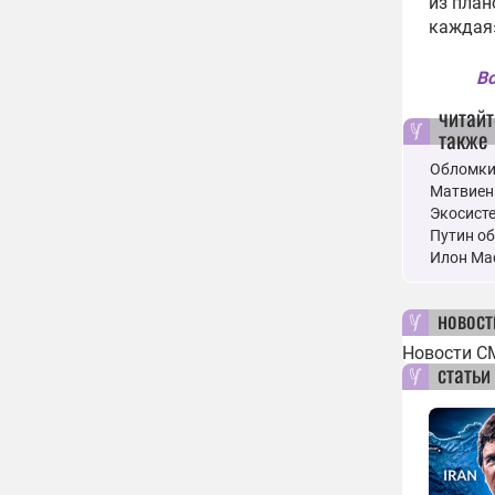
из план
каждая»
Вс
читайт
также
Обломки
Матвиен
Экосисте
Путин об
Илон Ма
новост
Новости С
статьи