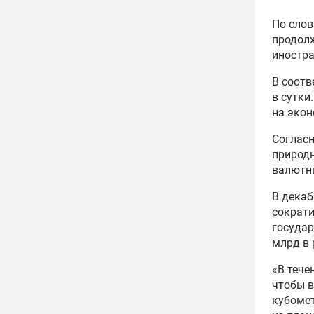
По слов
продолж
иностра
В соотв
в сутки
на экон
Согласн
природн
валютны
В декаб
сократи
государ
млрд в 
«В тече
чтобы в
кубомет