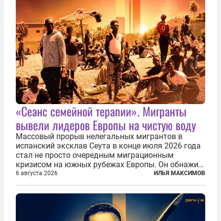
«Сеанс семейной терапии». Мигранты
вывели лидеров Европы на чистую воду
Массовый прорыв нелегальных мигрантов в
испанский эксклав Сеута в конце июля 2026 года
стал не просто очередным миграционным
кризисом на южных рубежах Европы. Он обнажил
фундаментальный раскол внутри Евросоюза,
6 августа 2026
ИЛЬЯ МАКСИМОВ
продемонстрировав, что десятилетиями
выстраивавшаяся миграционная политика ЕС
зашла в...