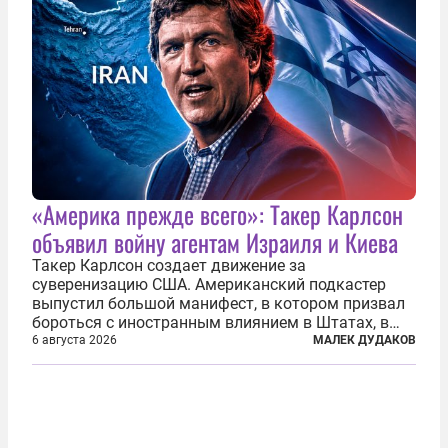
«Америка прежде всего»: Такер Карлсон
объявил войну агентам Израиля и Киева
Такер Карлсон создает движение за
суверенизацию США. Американский подкастер
выпустил большой манифест, в котором призвал
бороться с иностранным влиянием в Штатах, в
первую очередь имея в виду Израиль. А также
6 августа 2026
МАЛЕК ДУДАКОВ
прекратить заморские войны, выплатить
репарации Ирану, остановить прием мигрантов...