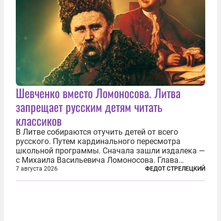
Шевченко вместо Ломоносова. Литва
запрещает русским детям читать
классиков
В Литве собираются отучить детей от всего
русского. Путем кардинального пересмотра
школьной программы. Сначала зашли издалека —
с Михаила Васильевича Ломоносова. Глава
правительства Литвы Миндаугас Синкявичюс
7 августа 2026
ФЕДОТ СТРЕЛЕЦКИЙ
предложил исключить его тексты из программ
общего образования. Мотивировал он это тем,
что...