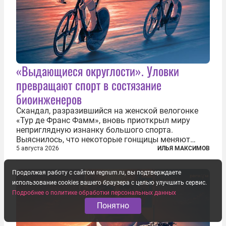
«Выдающиеся округлости». Уловки
превращают спорт в состязание
биоинженеров
Скандал, разразившийся на женской велогонке
«Тур де Франс Фамм», вновь приоткрыл миру
неприглядную изнанку большого спорта.
Выяснилось, что некоторые гонщицы меняют
размер груди ради улучшения аэродинамики. За
5 августа 2026
ИЛЬЯ МАКСИМОВ
фасадом труда, мастерства, упорства и
благородства, которые мы привыкли
Продолжая работу с сайтом regnum.ru, вы подтверждаете
ассоциировать с...
использование cookies вашего браузера с целью улучшить сервис.
Подробнее о политике обработки персональных данных
Понятно