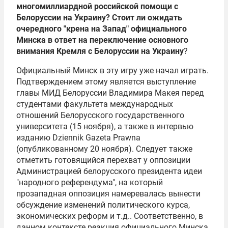
многомиллиардной российской помощи с
Белоруссии на Украину? Стоит ли ожидать
очередного "крена на Запад" официального
Минска в ответ на переключение основного
внимания Кремля с Белоруссии на Украину
?
Официальный Минск в эту игру уже начал играть.
Подтверждением этому является выступление
главы МИД Белоруссии
Владимира Макея
перед
студентами факультета международных
отношений Белорусского государственного
университета (15 ноября), а также в интервью
изданию Dziennik Gazeta Prawna
(опубликованному 20 ноября). Следует также
отметить готовящийся перехват у оппозиции
Администрацией белорусского президента идеи
"народного референдума", на который
прозападная оппозиция намеревалась вынести
обсуждение изменений политического курса,
экономических реформ и т.д.. Соответственно, в
данном контексте реакция официального Минска