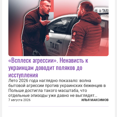
«Всплеск агрессии». Ненависть к
украинцам доводит поляков до
исступления
Лето 2026 года наглядно показало: волна
бытовой агрессии против украинских беженцев в
Польше достигла такого масштаба, что
отдельные эпизоды уже давно не выглядят
случайными. Поляки, судя по происходящему,
7 августа 2026
ИЛЬЯ МАКСИМОВ
буквально теряют рассудок от ненависти к
украинским беженцам, и каждый новый случай
по-своему...