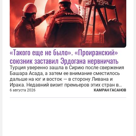
«Такого еще не было». «Проиранский»
союзник заставил Эрдогана нервничать
Турция уверенно зашла в Сирию после свержения
Башара Асада, а затем ее внимание сместилось
дальше на юг и восток — в сторону Ливана и
Ирака. Недавний визит премьеров этих стран в
Анкару, договоры об участии турецкой компании
6 августа 2026
КАМРАН ГАСАНОВ
TPAO в разработке нефти иракского Киркука и
«Дороги развития» подтверждают...