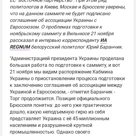
ЕС "Восточное партнёрство". При этом ряд
политологов в Киеве, Москве и Брюсселе уверены,
что на данном саммите не будет подписано
соглашение об ассоциации Украины с
Евросоюзом
. О проблемах подготовки к
ноябрьскому саммиту в Вильнюсе 21 ноября
рассказал в интервью корреспонденту
ИА
REGNUM
белорусский политолог
Юрий Баранчик
.
"Администрацией президента Украины проделана
большая работа по подготовке к саммиту, и вот
21 ноября мы видим распоряжение Кабмина
Украины о приостановлении процесса подготовки
к заключению соглашения об ассоциации между
Украиной и Евросоюзом, - отметил Баранчик -
Торг продолжается. Позиция официального
Брюсселя понятна: до него уже практически
дошло, какую неподъемную гирю из себя
представляет Украина с её 45-миллионным
населением и разрушенной крупной
промышленностью. Однако своего