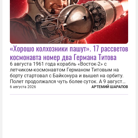
«Хорошо колхозники пашут». 17 рассветов
космонавта номер два Германа Титова
6 августа 1961 года корабль «Восток-2» с
летчиком-космонавтом Германом Титовым на
борту стартовал с Байконура и вышел на орбиту.
Полет продолжался чуть более суток. А 9 августа
второй человек в космосе получил звезду Героя
6 августа 2026
АРТЕМИЙ ШАРАПОВ
Советского Союза и орден Ленина. Миссия Титова
зачастую находится несколько...