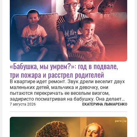
«Бабушка, мы умрем?»: год в подвале,
три пожара и расстрел родителей
В квартире идет ремонт. Звук дрели веселит двух
маленьких детей, мальчика и девочку, они
пытаются перекричать ее веселым визгом,
задиристо посматривая на бабушку. Она делает
им замечание, но внуки чувствуют, что она
7 августа 2026
ЕКАТЕРИНА ЛЫМАРЕНКО
сердится невсерьез. И это правда: дрель, конечно,
сверлит противно, но всё...