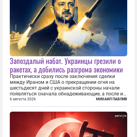
Запоздалый набат. Украинцы грезили о
ракетах, а добились разгрома экономики
Практически сразу после заключения сделки
между Ираном и США о прекращении огня на
шестьдесят дней с украинской стороны начали
появляться сначала обнадеживающие, а после и
вовсе бравурные заявления про некий «перелом»
6 августа 2026
МИХАИЛ ПАВЛИВ
в войне. Вероятно, в сознании первых лиц
киевского режима и стоящих за ними...