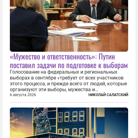
«Мужество и ответственность»: Путин
поставил задачи по подготовке к выборам
Голосование на федеральных и региональных
выборах в сентябре «требует от всех участников
этого процесса, и прежде всего от людей, которые
организуют эти выборы, мужества и
ответственного отношения к формированию
6 августа 2026
НИКОЛАЙ САЛАТСКИЙ
власти», — подчеркнул президент Владимир Путин
на состоявшейся 5 августа в Кремле...