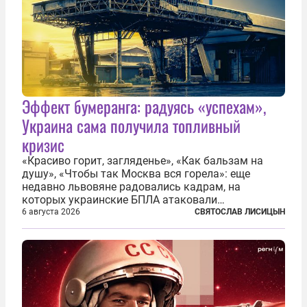
Эффект бумеранга: радуясь «успехам»,
Украина сама получила топливный
кризис
«Красиво горит, загляденье», «Как бальзам на
душу», «Чтобы так Москва вся горела»: еще
недавно львовяне радовались кадрам, на
которых украинские БПЛА атаковали
нефтеперерабатывающие предприятия России. В
6 августа 2026
СВЯТОСЛАВ ЛИСИЦЫН
скором времени оказалось, что в «эту игру можно
играть вдвоем» — российские дроны только за...