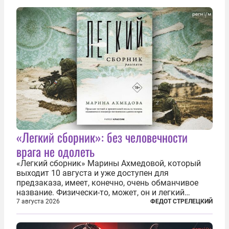
«Легкий сборник»: без человечности
врага не одолеть
«Легкий сборник» Марины Ахмедовой, который
выходит 10 августа и уже доступен для
предзаказа, имеет, конечно, очень обманчивое
название. Физически-то, может, он и легкий
относительно. Но метафизически —
7 августа 2026
ФЕДОТ СТРЕЛЕЦКИЙ
безотносительно тяжелый. Десять рассказов,
каждый из которых напрямую или косвенно (в