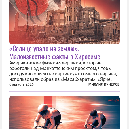
«Солнце упало на землю».
Малоизвестные факты о Хиросиме
Американские физики-ядерщики, которые
работали над Манхэттенским проектом, чтобы
доходчиво описать «картинку» атомного взрыва,
использовали образ из «Махабхараты»: «Ярче
тысячи солнц пылало это пламя». Не все жители
6 августа 2026
МИХАИЛ КУЧЕРОВ
японских городов Хиросимы и Нагасаки, на
которых США в августе 1945 года поставили...