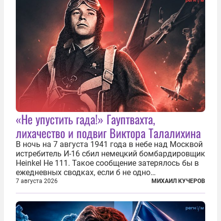
основном —...
«Не упустить гада!» Гауптвахта,
лихачество и подвиг Виктора Талалихина
В ночь на 7 августа 1941 года в небе над Москвой
истребитель И-16 сбил немецкий бомбардировщик
Heinkel He 111. Такое сообщение затерялось бы в
ежедневных сводках, если б не одно
обстоятельство. Это был один из первых в
7 августа 2026
МИХАИЛ КУЧЕРОВ
истории отечественной авиации ночных таранов.
У пилота — младшего лейтенанта...