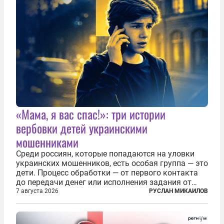
«Мама, я вас спас!»: три истории
вербовки детей украинскими
мошенниками
Среди россиян, которые попадаются на уловки
украинских мошенников, есть особая группа — это
дети. Процесс обработки — от первого контакта
до передачи денег или исполнения задания от
кураторов может занять от двух часов до
7 августа 2026
РУСЛАН МИКАИЛОВ
нескольких месяцев. Детей превращают в
послушных исполнителей, которые...