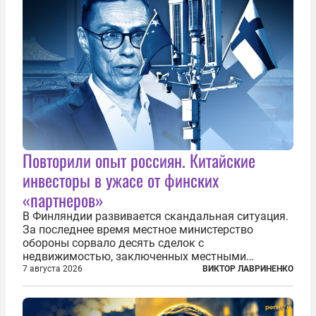
Повторили опыт россиян. Китайские
инвесторы в ужасе от финских
«партнеров»
В Финляндии развивается скандальная ситуация.
За последнее время местное министерство
обороны сорвало десять сделок с
недвижимостью, заключенных местными
фирмами с китайским капиталом. Чиновники
7 августа 2026
ВИКТОР ЛАВРИНЕНКО
заявили, что они могли заключаться с целью
создания в Финляндии шпионской сети, чтобы
следить за...