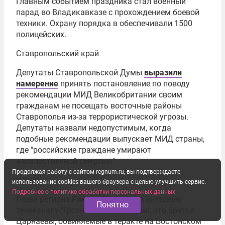
Главным событием праздника стал военный
парад во Владикавказе с прохождением боевой
техники. Охрану порядка в обеспечивали 1500
полицейских.
Ставропольский край
Депутаты Ставропольской Думы
выразили
намерение
принять постановление по поводу
рекомендации МИД Великобритании своим
гражданам не посещать восточные районы
Ставрополья из-за террористической угрозы.
Депутаты назвали недопустимым, когда
подобные рекомендации выпускает МИД страны,
где "российские граждане умирают
насильственной смертью".
Продолжая работу с сайтом regnum.ru, вы подтверждаете
Чечня
использование cookies вашего браузера с целью улучшить сервис.
Подробнее о политике обработки персональных данных
Глава региона
Рамзан Кадыров
в интервью
Понятно
телеканалу "Грозный" 6 мая заявил, что братья
Царнаевы, обвиняемые в теракте на Бостонском