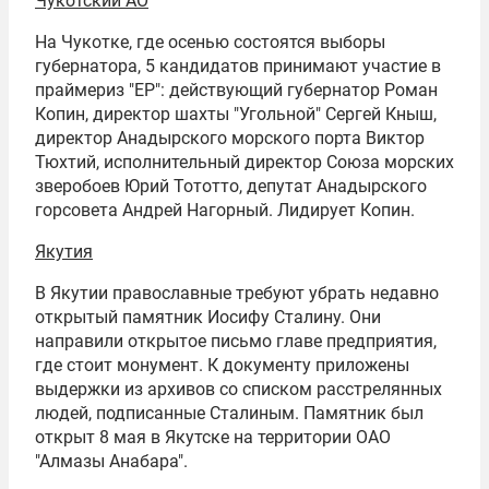
Чукотский АО
На Чукотке, где осенью состоятся выборы
губернатора, 5 кандидатов принимают участие в
праймериз "ЕР": действующий губернатор Роман
Копин, директор шахты "Угольной" Сергей Кныш,
директор Анадырского морского порта Виктор
Тюхтий, исполнительный директор Союза морских
зверобоев Юрий Тототто, депутат Анадырского
горсовета Андрей Нагорный. Лидирует Копин.
Якутия
В Якутии православные требуют убрать недавно
открытый памятник
Иосифу Сталину
. Они
направили открытое письмо главе предприятия,
где стоит монумент. К документу приложены
выдержки из архивов со списком расстрелянных
людей, подписанные Сталиным. Памятник был
открыт 8 мая в Якутске на территории ОАО
"Алмазы Анабара".