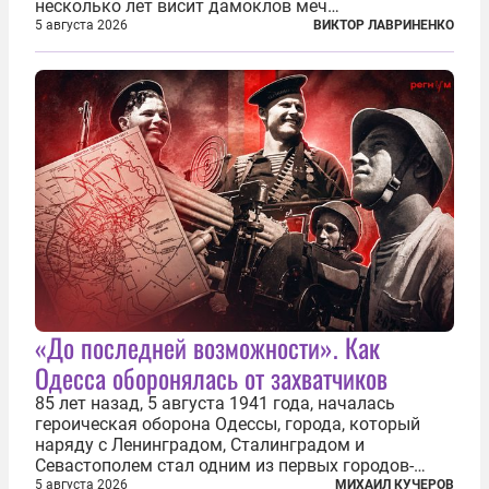
несколько лет висит дамоклов меч
насильственного выдворения. Некоторых уже
5 августа 2026
ВИКТОР ЛАВРИНЕНКО
депортировали, а многие уехали сами, не
дожидаясь изгнания из родных домов. Пожилых
людей, проваливших...
«До последней возможности». Как
Одесса оборонялась от захватчиков
85 лет назад, 5 августа 1941 года, началась
героическая оборона Одессы, города, который
наряду с Ленинградом, Сталинградом и
Севастополем стал одним из первых городов-
героев. Историки приводят фразу из телеграммы
5 августа 2026
МИХАИЛ КУЧЕРОВ