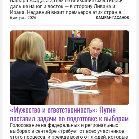
Башара Асада, а затем ее внимание сместилось
дальше на юг и восток — в сторону Ливана и
Ирака. Недавний визит премьеров этих стран в
Анкару, договоры об участии турецкой компании
6 августа 2026
КАМРАН ГАСАНОВ
TPAO в разработке нефти иракского Киркука и
«Дороги развития» подтверждают...
«Мужество и ответственность»: Путин
поставил задачи по подготовке к выборам
Голосование на федеральных и региональных
выборах в сентябре «требует от всех участников
этого процесса, и прежде всего от людей, которые