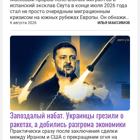
испанский эксклав Сеута в конце июля 2026 года
стал не просто очередным миграционным
кризисом на южных рубежах Европы. Он обнажил
фундаментальный раскол внутри Евросоюза,
6 августа 2026
ИЛЬЯ МАКСИМОВ
продемонстрировав, что десятилетиями
выстраивавшаяся миграционная политика ЕС
зашла в...
Запоздалый набат. Украинцы грезили о
ракетах, а добились разгрома экономики
Практически сразу после заключения сделки
между Ираном и США о прекращении огня на