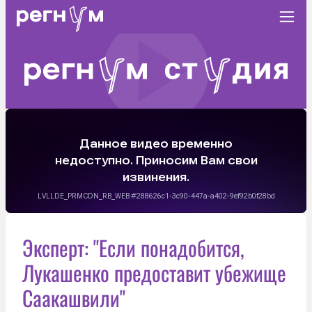
Эксперт: "Если понадобится,
Лукашенко предоставит убежище
Саакашвили"