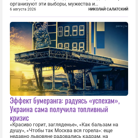
организуют эти выборы, мужества и
ответственного отношения к формированию
6 августа 2026
НИКОЛАЙ САЛАТСКИЙ
власти», — подчеркнул президент Владимир Путин
на состоявшейся 5 августа в Кремле...
Эффект бумеранга: радуясь «успехам»,
Украина сама получила топливный
кризис
«Красиво горит, загляденье», «Как бальзам на
душу», «Чтобы так Москва вся горела»: еще
недавно львовяне радовались кадрам, на