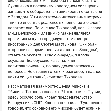
было неожиданным". Тихонова напомнила, что
Лукашенко в последнем новогоднем обращении
заявил, что собирается активизировать контакты
с Западом. "Эти достаточно интенсивные встречи
- ни что иное, как реальное выполнение его слов", -
полагает она. По мнению Тихоновой, новый глава
МИД Белоруссии
Владимир Макей
является
преемником курса предыдущего министра
иностранных дел
Сергея Мартынова
. "Они оба -
сторонники формирования диалога с Западом", -
отметила эксперт. В свою очередь, "Европа
осуждает Белоруссию из-за наличия
политзаключенных, по ряду демократических
вопросов. Но страны готовы к разговору, главное
найти общие точки", - считает Тихонова.
Рассматривая взаимоотношения Минска и
Тбилиси, Тихонова сказала: "Что касается Грузии,
здесь особую роль играет председательство
Белоруссии в
СНГ
". Как она пояснила, "Лукашенко
говорил, что основной его миссией будет если не