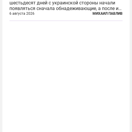
шестьдесят дней с украинской стороны начали
появляться сначала обнадеживающие, а после и
вовсе бравурные заявления про некий «перелом»
6 августа 2026
МИХАИЛ ПАВЛИВ
в войне. Вероятно, в сознании первых лиц
киевского режима и стоящих за ними...