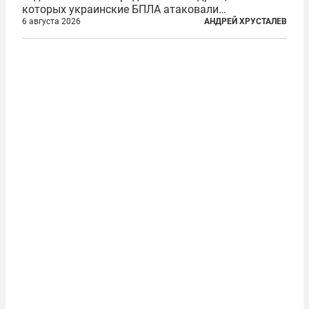
которых украинские БПЛА атаковали
нефтеперерабатывающие предприятия России. В
6 августа 2026
АНДРЕЙ ХРУСТАЛЕВ
скором времени оказалось, что в «эту игру можно
играть вдвоем» — российские дроны только за...