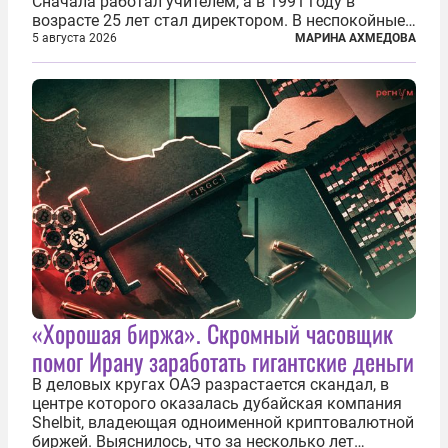
Сначала работал учителем, а в 1991 году в
возрасте 25 лет стал директором. В неспокойные
90-е он сумел спасти школу от закрытия и со
5 августа 2026
МАРИНА АХМЕДОВА
временем сделал ее лучшей в районе. В 2023 году
в возрасте 57 лет вслед за сыном...
«Хорошая биржа». Скромный часовщик
помог Ирану заработать гигантские деньги
В деловых кругах ОАЭ разрастается скандал, в
центре которого оказалась дубайская компания
Shelbit, владеющая одноименной криптовалютной
биржей. Выяснилось, что за несколько лет