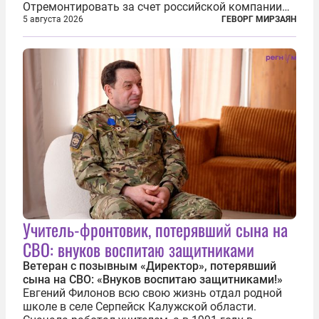
Отремонтировать за счет российской компании
железнодорожную инфраструктуру в районе
5 августа 2026
ГЕВОРГ МИРЗАЯН
прохождения TRIPP (коридора, который должен
связать Азербайджан и Турцию через...
Учитель-фронтовик, потерявший сына на
СВО: внуков воспитаю защитниками
Ветеран с позывным «Директор», потерявший
сына на СВО: «Внуков воспитаю защитниками!»
Евгений Филонов всю свою жизнь отдал родной
школе в селе Серпейск Калужской области.