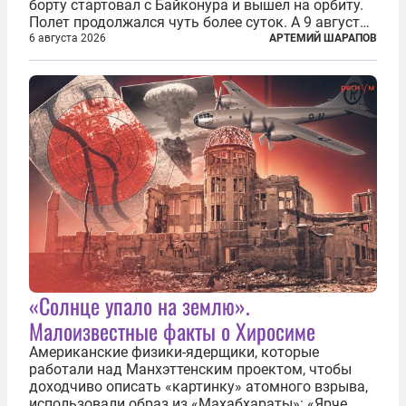
борту стартовал с Байконура и вышел на орбиту.
Полет продолжался чуть более суток. А 9 августа
второй человек в космосе получил звезду Героя
6 августа 2026
АРТЕМИЙ ШАРАПОВ
Советского Союза и орден Ленина. Миссия Титова
зачастую находится несколько...
«Солнце упало на землю».
Малоизвестные факты о Хиросиме
Американские физики-ядерщики, которые
работали над Манхэттенским проектом, чтобы
доходчиво описать «картинку» атомного взрыва,
использовали образ из «Махабхараты»: «Ярче