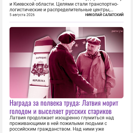
и Киевской области. Целями стали транспортно-
логистические и распределительные центры,
которые ВСУ использовали для хранения и
5 августа 2026
НИКОЛАЙ САЛАТСКИЙ
доставки вооружений и грузов военного
назначения. Атака также «накрыла»...
Награда за полвека труда: Латвия морит
голодом и выселяет русских стариков
Латвия продолжает изощренно глумиться над
проживающими в ней пожилыми людьми с
российским гражданством. Над ними уже