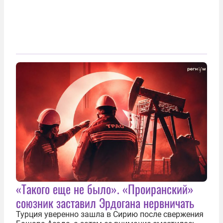
«Такого еще не было». «Проиранский»
союзник заставил Эрдогана нервничать
Турция уверенно зашла в Сирию после свержения