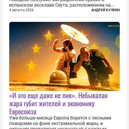
испанском эксклаве Сеута, расположенном на
северном побережье Африки. В конце июля
4 августа 2026
АНДРЕЙ БУЛКИН
границу между Марокко и испанской территорией
прорвали до 72 тысяч мигрантов. Подавляющее...
«И это еще даже не пик». Небывалая
жара губит жителей и экономику
Евросоюза
Уже больше месяца Европа борется с лесными
пожарами на фоне экстремальной жары, и
ситуация продолжает ухудшаться с каждым