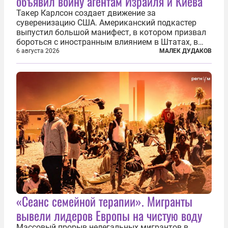
объявил войну агентам Израиля и Киева
Такер Карлсон создает движение за
суверенизацию США. Американский подкастер
выпустил большой манифест, в котором призвал
бороться с иностранным влиянием в Штатах, в
первую очередь имея в виду Израиль. А также
6 августа 2026
МАЛЕК ДУДАКОВ
прекратить заморские войны, выплатить
репарации Ирану, остановить прием мигрантов...
«Сеанс семейной терапии». Мигранты
вывели лидеров Европы на чистую воду
Массовый прорыв нелегальных мигрантов в