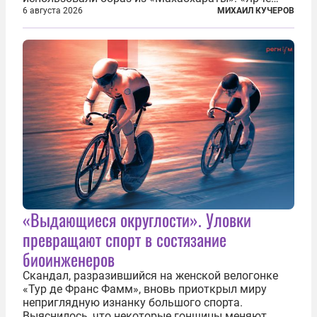
тысячи солнц пылало это пламя». Не все жители
6 августа 2026
МИХАИЛ КУЧЕРОВ
японских городов Хиросимы и Нагасаки, на
которых США в августе 1945 года поставили...
«Выдающиеся округлости». Уловки
превращают спорт в состязание
биоинженеров
Скандал, разразившийся на женской велогонке
«Тур де Франс Фамм», вновь приоткрыл миру
неприглядную изнанку большого спорта.
Выяснилось, что некоторые гонщицы меняют