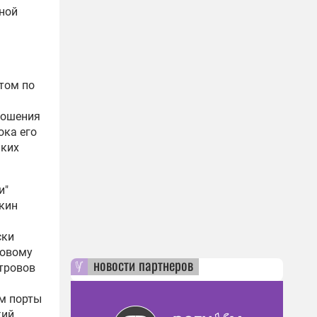
нной
том по
ношения
ока его
аких
и"
екин
ски
ровому
новости партнеров
стровов
ем порты
кий