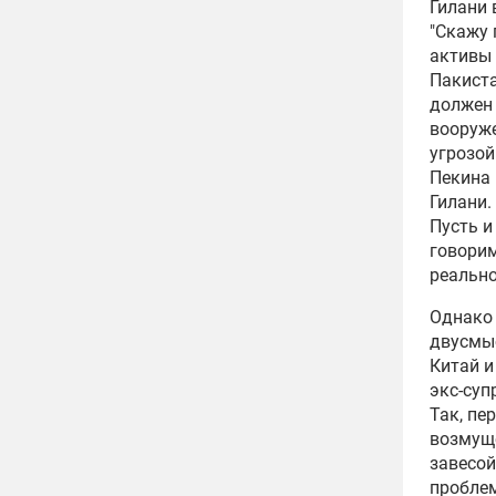
Гилани 
"Скажу 
активы 
Пакиста
должен 
вооруже
угрозой
Пекина
Гилани.
Пусть и
говорим
реально
Однако 
двусмыс
Китай и
экс-суп
Так, пе
возмуще
завесой
проблем