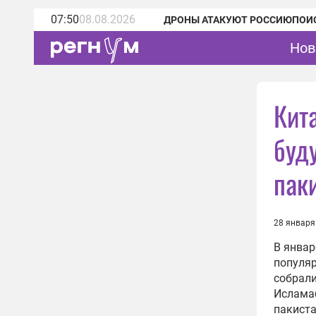
07:50
08.08.2026
ДРОНЫ АТАКУЮТ РОССИЮ
ПОИ
Нов
Кит
буду
пак
28 января
В январ
популяр
собрали
Ислама
пакиста