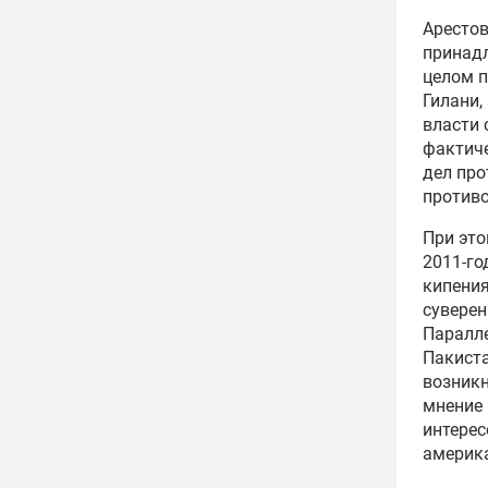
Аресто
принадл
целом п
Гилани,
власти 
фактиче
дел про
противо
При это
2011-го
кипения
суверен
Паралле
Пакиста
возникн
мнение 
интерес
америка