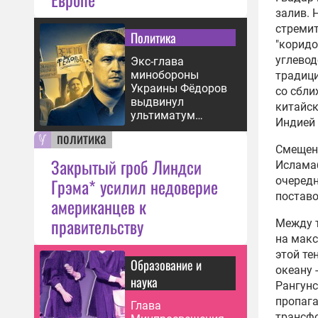
залив. 
стремит
Политика
"коридо
углевод
Экс-глава
минобороны
традици
Украины Фёдоров
со сбли
выдвинул
китайск
ультиматум
Индией 
Зеленскому
политика
Смещени
Закрытый гроб Линдси
Исламаб
Грэма* усилил недоверие
очередн
поставо
американцев к
правительству
Между т
на макс
этой те
Образование и
океану 
наука
Рангунс
пропага
Глава
трансфо