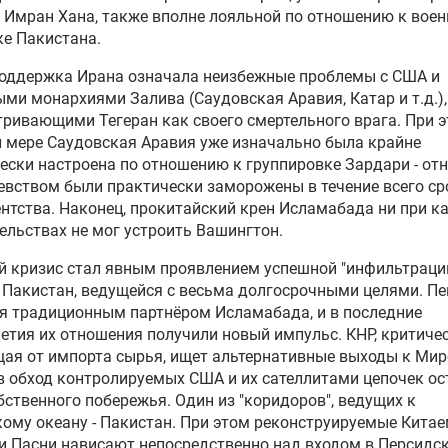
 Имран Хана, также вполне лояльной по отношению к вое
е Пакистана.
поддержка Ирана означала неизбежные проблемы с США и
ми монархиями Залива (Саудовская Аравия, Катар и т.д.),
ривающими Тегеран как своего смертельного врага. При э
 мере Саудовская Аравия уже изначально была крайне
ески настроена по отношению к группировке Зардари - от
евством были практически заморожены в течение всего ср
нтства. Наконец, прокитайский крен Исламабада ни при к
ельствах не мог устроить Вашингтон.
 кризис стал явным проявлением успешной "инфильтраци
 Пакистан, ведущейся с весьма долгосрочными целями. П
я традиционным партнёром Исламабада, и в последние
етия их отношения получили новый импульс. КНР, критиче
ая от импорта сырья, ищет альтернативные выходы к Ми
в обход контролируемых США и их сателлитами цепочек о
бственного побережья. Один из "коридоров", ведущих к
ому океану - Пакистан. При этом реконструируемые Кита
и Пасни нависают непосредственно над входом в Персидс