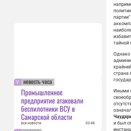
наприме
политик
партии"
аккомпа
наиболе
избавит
тайной 
Однако 
админи
крайней
страна 
новость часа
государ
Промышленное
Иными с
своеобр
предприятие атаковали
отсутст
беспилотники ВСУ в
означал
Самарской области
Чаудхр
и был с
все новости
03:48
инстанц