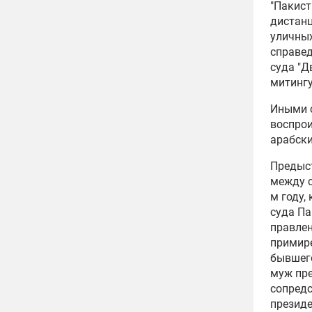
"Пакист
дистанц
уличных
справед
суда "Д
митинг
Иными с
воспрои
арабски
Предыст
между с
м году,
суда П
правле
примире
бывшег
муж пр
сопредс
презид