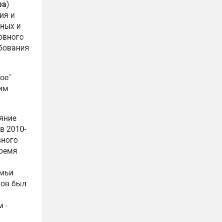
фа
)
ия и
дных и
овного
ебования
ое"
гим
яние
в 2010-
вного
время
м
емьи
тов был
 -