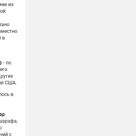
мии из
ной
лано
вместно
 в
 - по
 его
других
ия США.
лось в
ар
шарафа,
ю
чий с