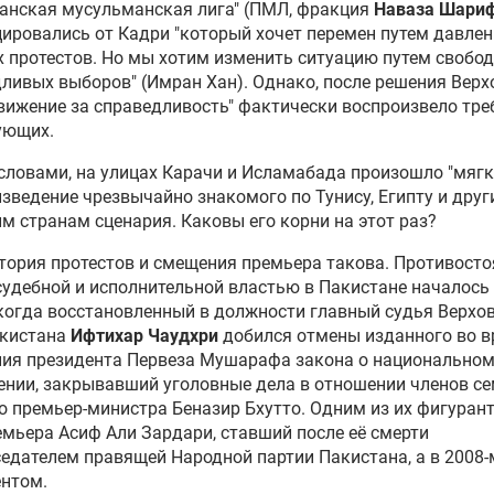
анская мусульманская лига" (ПМЛ, фракция
Наваза Шари
ировались от Кадри "который хочет перемен путем давлен
 протестов. Но мы хотим изменить ситуацию путем свобо
ливых выборов" (Имран Хан). Однако, после решения Верх
вижение за справедливость" фактически воспроизвело тр
ующих.
ловами, на улицах Карачи и Исламабада произошло "мягк
зведение чрезвычайно знакомого по Тунису, Египту и дру
м странам сценария. Каковы его корни на этот раз?
ория протестов и смещения премьера такова. Противосто
удебной и исполнительной властью в Пакистане началось 
 когда восстановленный в должности главный судья Верхо
акистана
Ифтихар Чаудхри
добился отмены изданного во 
ния президента
Первеза Мушарафа
закона о национально
нии, закрывавший уголовные дела в отношении членов с
о премьер-министра
Беназир Бхутто
. Одним из их фигуран
емьера
Асиф Али Зардари
, ставший после её смерти
едателем правящей Народной партии Пакистана, а в 2008-м
ентом.