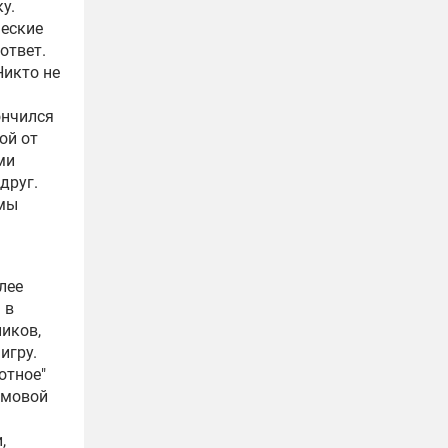
у.
ческие
ответ.
Никто не
ончился
ой от
ми
друг.
 мы
лее
 в
иков,
игру.
отное"
ымовой
,