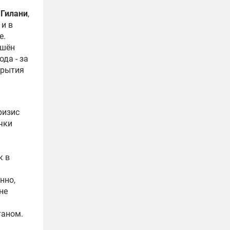
 Гилани
,
 и в
е.
ишён
да - за
крытия
ризис
чки
к в
нно,
не
таном.