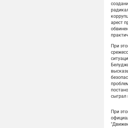
создани
радикал
коррупц
арест 
обвинен
практич
При это
срежес
ситуаци
Белуджи
высказ
безопас
проблем
постано
сыграл 
При это
официал
"Движен