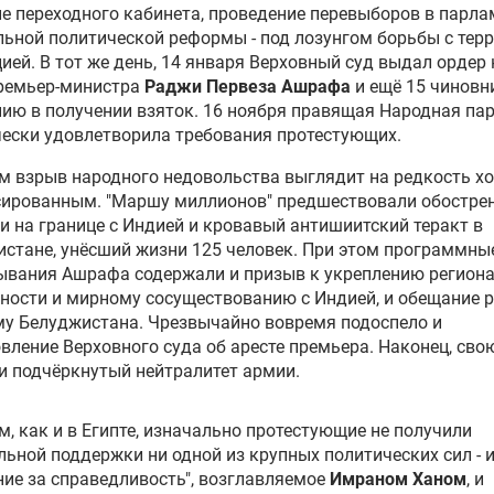
е переходного кабинета, проведение перевыборов в парла
ьной политической реформы - под лозунгом борьбы с тер
ией. В тот же день, 14 января Верховный суд выдал ордер 
премьер-министра
Раджи Первеза Ашрафа
и ещё 15 чиновн
ию в получении взяток. 16 ноября правящая Народная па
ески удовлетворила требования протестующих.
м взрыв народного недовольства выглядит на редкость х
сированным. "Маршу миллионов" предшествовали обостре
и на границе с Индией и кровавый антишиитский теракт в
стане, унёсший жизни 125 человек. При этом программны
ывания Ашрафа содержали и призыв к укреплению регион
ности и мирному сосуществованию с Индией, и обещание 
у Белуджистана. Чрезвычайно вовремя подоспело и
вление Верховного суда об аресте премьера. Наконец, сво
и подчёркнутый нейтралитет армии.
м, как и в Египте, изначально протестующие не получили
ьной поддержки ни одной из крупных политических сил - 
ие за справедливость", возглавляемое
Имраном Ханом
, и