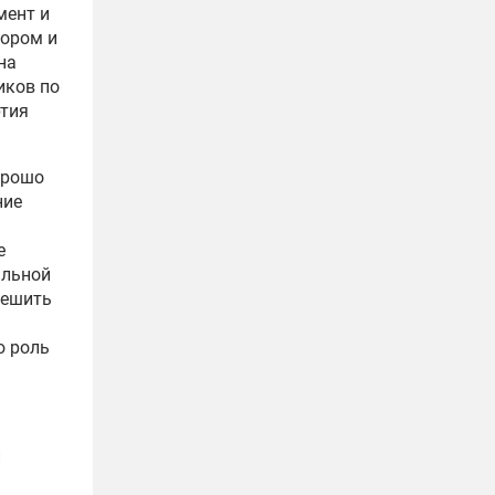
мент и
рором и
на
иков по
ртия
орошо
ние
е
альной
решить
ю роль
и