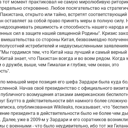
в тот момент практиковал не самую миролюбивую риторик
предельно откровенно. Любое посягательство на стратеги
Пакистана, открыто или тайно, встретят соответствующий 
н оставляет за собой право принять меры в полную силу. 
недооценивать решимость и способность нашего народа и
нных сил в защите нашей священной Родины". Кризис зак
 вмешательства со стороны Китая, безвозмездно полученн
 полусотней истребителей и недвусмысленными заявления
 "Мы гордимся тем, что Китай наш лучший и самый верный 
 Китай знает, что Пакистан всегда и во всем рядом. Когда
 о дружбе, выше, чем Гималаи и глубже, чем океан, это
сть".
по меньшей мере позиция его шефа Зардари была куда бо
ленной. Начав своё президентство с официального визита
 публичного возмущения атаками американских беспилотн
руг Бхутто в действительности вёл намного более сложную 
реписка, опубликованная Wikileaks, показывает, что "беспил
ние президента в действительности было не более чем д
. Далее, уже в 2009-м у Зардари и его соратников возникли
ы с военными - что было неудивительно, ибо тот же Гилани