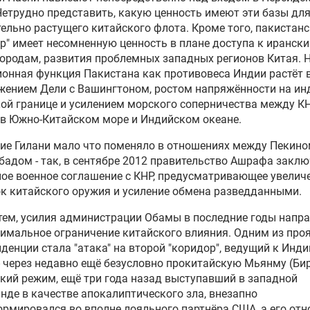
Нетрудно представить, какую ценность имеют эти базы дл
ельно растущего китайского флота. Кроме того, пакистан
р" имеет несомненную ценность в плане доступа к иранск
ородам, развития проблемных западных регионов Китая. Н
онная функция Пакистана как противовеса Индии растёт 
жением Дели с Вашингтоном, ростом напряжённости на ин
ой границе и усилением морского соперничества между К
в Южно-Китайском море и Индийском океане.
е Гилани мало что поменяло в отношениях между Пекино
адом - так, в сентябре 2012 правительство Ашрафа закл
ое военное соглашение с КНР, предусматривающее увелич
к китайского оружия и усиление обмена разведданными.
ем, усилия администрации Обамы в последние годы напр
имальное ограничение китайского влияния. Одним из про
нденции стала "атака" на второй "коридор", ведущий к Инд
- через недавно ещё безусловно прокитайскую Мьянму (Би
кий режим, ещё три года назад выступавший в западной
нде в качестве апокалиптического зла, внезапно
рмировался во вполне лояльного партнёра США, а его от