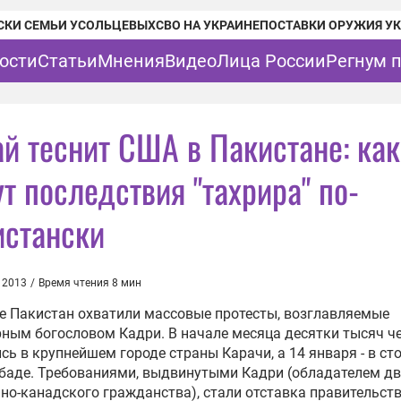
СКИ СЕМЬИ УСОЛЬЦЕВЫХ
СВО НА УКРАИНЕ
ПОСТАВКИ ОРУЖИЯ У
ости
Статьи
Мнения
Видео
Лица России
Регнум 
ай теснит США в Пакистане: ка
т последствия "тахрира" по-
истански
 2013
/
Время чтения 8 мин
е Пакистан охватили массовые протесты, возглавляемые
ным богословом Кадри. В начале месяца десятки тысяч ч
сь в крупнейшем городе страны Карачи, а 14 января - в с
баде. Требованиями, выдвинутыми Кадри (обладателем д
но-канадского гражданства), стали отставка правительств