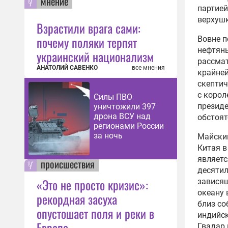
мнение
партией
верхушк
Взрастили врага сами:
почему поляки терпят
Вовне 
нефтяны
украинский национализм
рассмат
АНАТОЛИЙ САВЕНКО
все мнения
крайней
скептич
с корол
Силы ПВО
президе
уничтожили 397
дрона ВСУ над
обстоят
регионами России
за ночь
Майский
Китая в
являетс
происшествия
десятил
«Это не просто кризис»:
зависящ
океану 
рекордная засуха
близ со
опустошает поля и реки в
индийск
Европе
Гвадар 