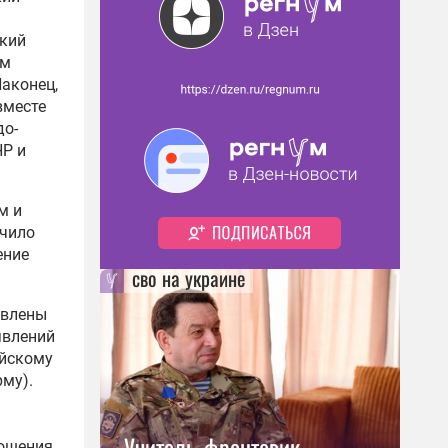
я
ский
им
аконец,
вместе
до-
НР и
м и
ючило
ение
сво на украине
авлены
явлений
ийскому
рму).
Учитель-фронтовик,
ношения