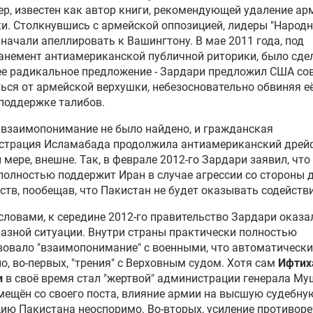
р, известен как автор книги, рекомендующей удаление ар
и. Столкнувшись с армейской оппозицией, лидеры "Народ
 начали апеллировать к Вашингтону. В мае 2011 года, под
немент антиамериканской публичной риторики, было сде
е радикальное предложение - Зардари предложил США со
ься от армейской верхушки, небезосновательно обвиняя её
поддержке талибов.
взаимопонимание не было найдено, и гражданская
страция Исламабада продолжила антиамериканский дрейф
 мере, внешне. Так, в феврале 2012-го Зардари заявил, что
полностью поддержит Иран в случае агрессии со стороны 
ств, пообещав, что Пакистан не будет оказывать содейств
ловами, к середине 2012-го правительство Зардари оказа
азной ситуации. Внутри страны практически полностью
вовало "взаимопонимание" с военными, что автоматически
о, во-первых, "трения" с Верховным судом. Хотя сам
Ифтих
и
в своё время стал "жертвой" администрации генерала Му
мещён со своего поста, влияние армии на высшую судебну
ию Пакистана неоспоримо. Во-вторых, усиление противоре