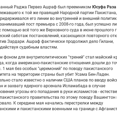
ванный Раджа Первез Ашраф был преемником
Юсуфа Раза
ежавшего к той же правящей Народной партии Пакистана,
ридерживался его линии во внутренней и внешней политик
 занимавший пост премьера с 2008-го года, был успешно л
с помощью всё того же Верховного суда в июне прошлого го
ский саботаж постановлений, касающихся повторного от
тив Зардари. Ашраф фактически продолжил дело Гилани,
действуя судебным властям.
м фоном для внутриполитических "трений" стал майский к
да, когда американо-пакистанские отношения дошли до то
. 1 мая без особых "церемоний" по поводу пакистанского
итета на территории страны был убит
Усама Бен-Ладен
.
льно стало известно о наличии США планов по вводу войс
н и захвату ядерного арсенала Исламабада в случае
овения угрозы его попадания в руки исламистов - естестве
пакистанского правительства по этому поводу Вашингтон 
овало. К середине мая начались перестрелки между
нскими и пакистанскими военными на границе с Афганис